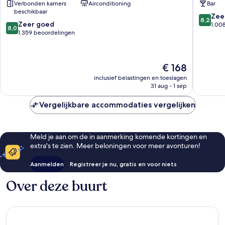
Verbonden kamers
Airconditioning
Bar
South
van
beschikbaar
Kensington
Londen
8.2
Zee
8,2
8.0
Centrum
Zeer goed
van
1.00
8,0
van
van
1.359 beoordelingen
10,
10,
Londen
Zeer
Zeer
goed,
goed,
1.008
De
€ 168
1.359
beoorde
prijs
beoordelingen
inclusief belastingen en toeslagen
is
31 aug - 1 sep
€ 168
Vergelijkbare accommodaties vergelijken
Meld je aan om de in aanmerking komende kortingen en
extra's te zien. Meer beloningen voor meer avonturen!
Aanmelden
Registreer je nu, gratis en voor niets
Over deze buurt