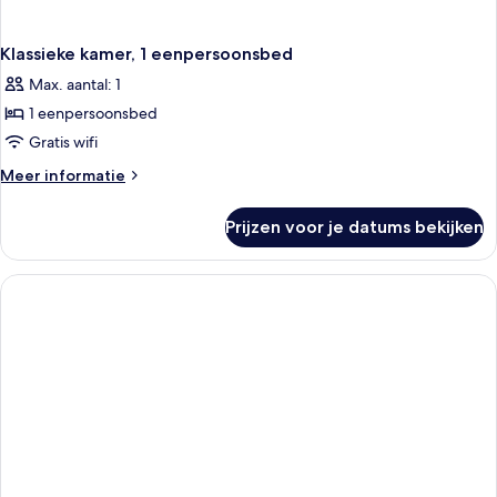
Klassieke kamer, 1 eenpersoonsbed
Max. aantal: 1
1 eenpersoonsbed
Gratis wifi
Meer
Meer informatie
details
over
Prijzen voor je datums bekijken
Klassieke
kamer,
1
eenpersoonsbed