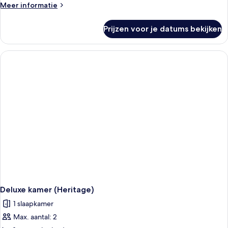
Meer
Meer informatie
details
over
Prijzen voor je datums bekijken
Klassieke
tweepersoonskamer
Deluxe kamer (Heritage)
1 slaapkamer
Max. aantal: 2