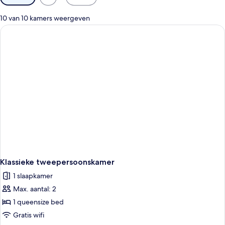
filters
voor
10 van 10 kamers weergeven
kamers
Klassieke tweepersoonskamer
1 slaapkamer
Max. aantal: 2
1 queensize bed
Gratis wifi