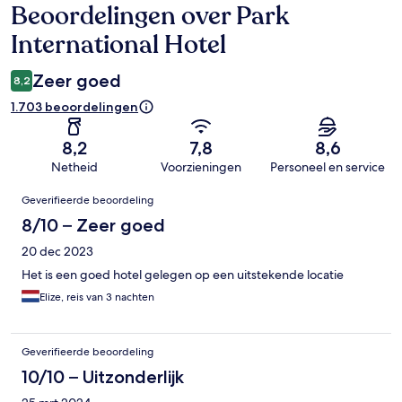
Beoordelingen over Park
Beoordelingen
International Hotel
Zeer goed
8,2
1.703 beoordelingen
8,2
7,8
8,6
Netheid
Voorzieningen
Personeel en service
Beoordelingen
Geverifieerde beoordeling
8/10 – Zeer goed
20 dec 2023
Het is een goed hotel gelegen op een uitstekende locatie
Elize, reis van 3 nachten
Geverifieerde beoordeling
10/10 – Uitzonderlijk