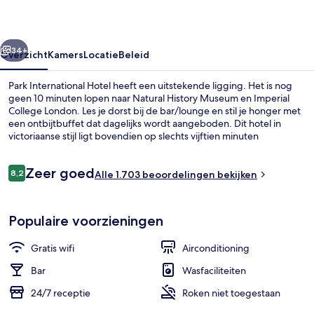
rige
Volgende
34+
Overzicht
Kamers
Locatie
Beleid
Park International Hotel heeft een uitstekende ligging. Het is nog
geen 10 minuten lopen naar Natural History Museum en Imperial
College London. Les je dorst bij de bar/lounge en stil je honger met
een ontbijtbuffet dat dagelijks wordt aangeboden. Dit hotel in
victoriaanse stijl ligt bovendien op slechts vijftien minuten
loopafstand van Victoria and Albert Museum (V&A) en Science
Museum. Andere reizigers waarderen de centrale ligging, de
Beoordelingen
Zeer goed
bezienswaardigheden en de nabijheid van het openbaar vervoer:
8,2
Alle 1.703 beoordelingen bekijken
8,2 op 10 –
naar Gloucester Road Underground Station is het 4 minuten lopen
en naar Station Earl's Court 7 minuten.
Exterieur
Populaire voorzieningen
Gratis wifi
Airconditioning
Bar
Wasfaciliteiten
24/7 receptie
Roken niet toegestaan