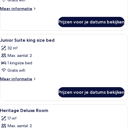
Gratis wifi
laden
Meer
Meer informatie
details
over
Prijzen voor je datums bekijken
Classic
Double
Room
Alle
Een kluis op de kamer, een bureau, e
2
Junior Suite king size bed
foto's
32 m²
voor
Max. aantal: 2
Junior
Suite
1 kingsize bed
king
Gratis wifi
size
Meer
Meer informatie
bed
details
laden
over
Prijzen voor je datums bekijken
Junior
Suite
king
Alle
Een kluis op de kamer, een bureau, e
1
size
Heritage Deluxe Room
foto's
bed
17 m²
voor
Max. aantal: 2
Heritage