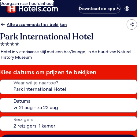
Doorgaan naar hoofdinhoud
Download de app
Alle accommodaties bekijken
Park International Hotel
4.0-
sterrenaccommodatie
Hotel in victoriaanse stijl met een bar/lounge, in de buurt van Natural
History Museum
Kies datums om prijzen te bekijken
Waar wil je naartoe?
Datums
Reizigers