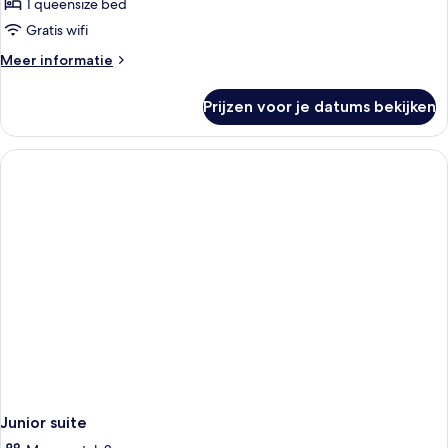
1 queensize bed
Gratis wifi
Meer
Meer informatie
details
over
Prijzen voor je datums bekijken
Deluxe
kamer
(Heritage)
Junior suite