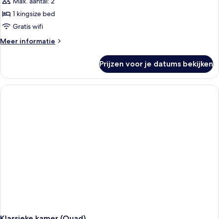
Max. aantal: 2
1 kingsize bed
Gratis wifi
Meer
Meer informatie
details
over
Prijzen voor je datums bekijken
Junior
suite
Klassieke kamer (Quad)