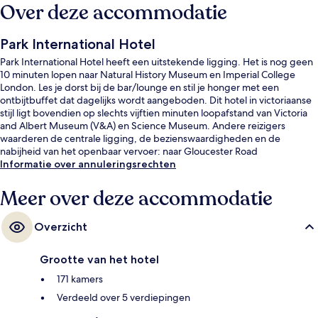
Over deze accommodatie
Park International Hotel
Park International Hotel heeft een uitstekende ligging. Het is nog geen
10 minuten lopen naar Natural History Museum en Imperial College
London. Les je dorst bij de bar/lounge en stil je honger met een
ontbijtbuffet dat dagelijks wordt aangeboden. Dit hotel in victoriaanse
stijl ligt bovendien op slechts vijftien minuten loopafstand van Victoria
and Albert Museum (V&A) en Science Museum. Andere reizigers
waarderen de centrale ligging, de bezienswaardigheden en de
nabijheid van het openbaar vervoer: naar Gloucester Road
Underground Station is het 4 minuten lopen en naar Station Earl's Court
Informatie over annuleringsrechten
7 minuten.
Meer over deze accommodatie
Overzicht
Grootte van het hotel
171 kamers
Verdeeld over 5 verdiepingen