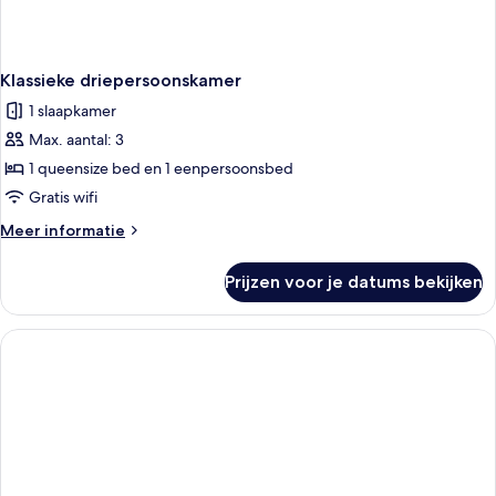
Klassieke driepersoonskamer
1 slaapkamer
Max. aantal: 3
1 queensize bed en 1 eenpersoonsbed
Gratis wifi
Meer
Meer informatie
details
over
Prijzen voor je datums bekijken
Klassieke
driepersoonskamer