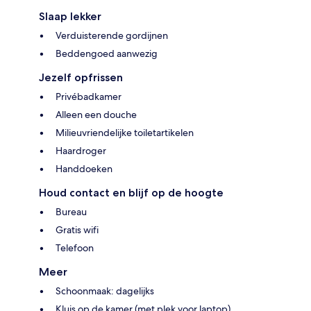
Slaap lekker
Verduisterende gordijnen
Beddengoed aanwezig
Jezelf opfrissen
Privébadkamer
Alleen een douche
Milieuvriendelijke toiletartikelen
Haardroger
Handdoeken
Houd contact en blijf op de hoogte
Bureau
Gratis wifi
Telefoon
Meer
Schoonmaak: dagelijks
Kluis op de kamer (met plek voor laptop)