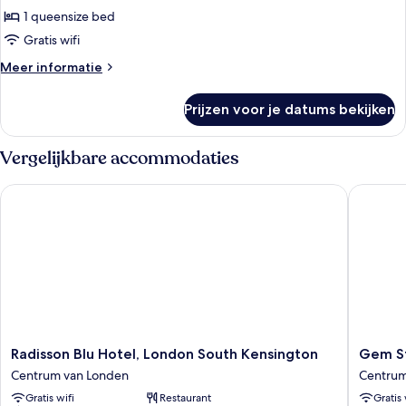
Deluxe
1 queensize bed
Room
Gratis wifi
laden
Meer
Meer informatie
details
over
Prijzen voor je datums bekijken
Heritage
Deluxe
Room
Vergelijkbare accommodaties
Radisson Blu Hotel, London South Kensington
Gem Str
Radisson
Gem
Radisson Blu Hotel, London South Kensington
Gem S
Blu
Strathm
Centrum van Londen
Centrum
Hotel,
Hotel
Gratis wifi
Restaurant
Gratis 
London
Centru