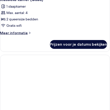
1 slaapkamer
Max. aantal: 4
2 queensize bedden
Gratis wifi
Meer
Meer informatie
details
over
Prijzen voor je datums bekijken
Klassieke
kamer
(Quad)