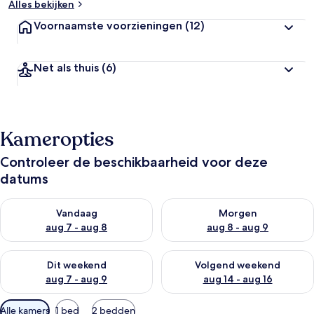
Alles bekijken
Voornaamste voorzieningen
(12)
Net als thuis
(6)
Kameropties
Controleer de beschikbaarheid voor deze
datums
De beschikbaarheid controleren voor vanavond aug 7 - aug 8
De beschikbaarheid controler
Vandaag
Morgen
aug 7 - aug 8
aug 8 - aug 9
De beschikbaarheid controleren voor dit weekend aug 7 - aug
De beschikbaarheid controler
Dit weekend
Volgend weekend
aug 7 - aug 9
aug 14 - aug 16
Beschikbare
Alle kamers
1 bed
2 bedden