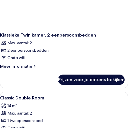
Klassieke Twin kamer, 2 eenpersoonsbedden
Max. aantal: 2
2 eenpersoonsbedden
Gratis wifi
Meer
Meer informatie
details
over
Prijzen voor je datums bekijken
Klassieke
Twin
kamer,
Alle
Een kluis op de kamer, een bureau, e
1
2
Classic Double Room
foto's
eenpersoonsbedden
14 m²
voor
Max. aantal: 2
Classic
Double
1 tweepersoonsbed
Room