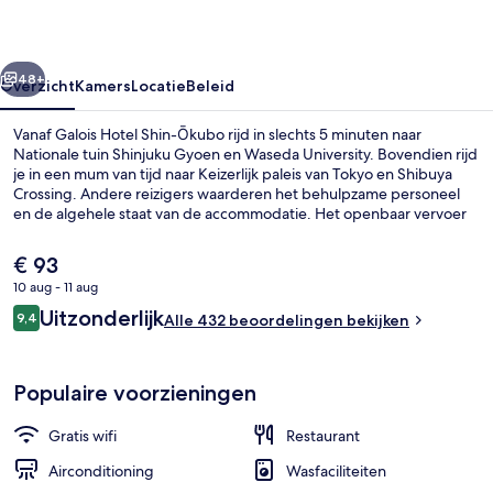
rige
Volgende
48+
Overzicht
Kamers
Locatie
Beleid
Vanaf Galois Hotel Shin-Ōkubo rijd in slechts 5 minuten naar
Nationale tuin Shinjuku Gyoen en Waseda University. Bovendien rijd
je in een mum van tijd naar Keizerlijk paleis van Tokyo en Shibuya
Crossing. Andere reizigers waarderen het behulpzame personeel
en de algehele staat van de accommodatie. Het openbaar vervoer
vind je op korte loopafstand: het is 11 minuten lopen naar Station
Higashi-shinjuku en 15 minuten naar Station Shinjuku-nishiguchi.
De
€ 93
huidige
10 aug - 11 aug
prijs
Beoordelingen
Uitzonderlijk
Openbaar bad
9,4
is
Alle 432 beoordelingen bekijken
9,4 op 10 –
€ 93
Populaire voorzieningen
Gratis wifi
Restaurant
Airconditioning
Wasfaciliteiten