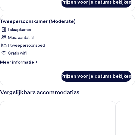
Prijzen voor je datums bekijken
Twin
kamer
(Moderate)
Alle
Een kleine hotelkamer met een bed, e
5
Tweepersoonskamer (Moderate)
foto's
1 slaapkamer
voor
Max. aantal: 3
Tweepersoonskamer
(Moderate)
1 tweepersoonsbed
laden
Gratis wifi
Meer
Meer informatie
details
over
Prijzen voor je datums bekijken
Tweepersoonskamer
(Moderate)
Vergelijkbare accommodaties
Onsen Ryokan Yuen Shinjuku
Hotel Gr