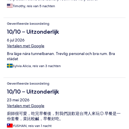
Timothy, reis van 5 nachten
Geverifieerde beoordeling
10/10 – Uitzonderlijk
6 jul 2026
Vertalen met Google
Bra läge nära tunnelbanan. Trevlig personal och bra rum. Bra
städat
Sylvia Alicia, reis van 3 nachten
Geverifieerde beoordeling
10/10 – Uitzonderlijk
23 mei 2026
Vertalen met Google
廚師很可愛，吃完早餐後，對我們說歡迎台灣人來玩🙂 早餐是一
份套餐，菜比較鹹，早餐好吃。
YUSHAN, reis van 1 nacht