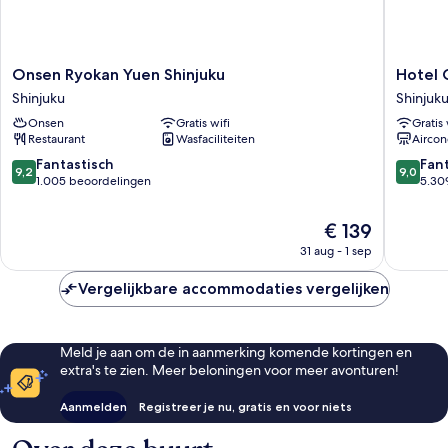
Onsen
Hotel
Onsen Ryokan Yuen Shinjuku
Hotel 
Ryokan
Gracery
Shinjuku
Shinjuk
Yuen
Shinjuku
Onsen
Gratis wifi
Gratis 
Shinjuku
Shinjuku
Restaurant
Wasfaciliteiten
Aircon
Shinjuku
9.2
9.0
Fantastisch
Fan
9,2
9,0
van
van
1.005 beoordelingen
5.30
10,
10,
Fantastisch,
Fantasti
De
€ 139
1.005
5.309
prijs
31 aug - 1 sep
beoordelingen
beoorde
is
€ 139
Vergelijkbare accommodaties vergelijken
Meld je aan om de in aanmerking komende kortingen en
extra's te zien. Meer beloningen voor meer avonturen!
Aanmelden
Registreer je nu, gratis en voor niets