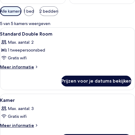
Beschikbare
Alle kamers
1 bed
2 bedden
filters
voor
5 van 5 kamers weergeven
kamers
Alle
Een slaapkamer met een bed, bureau en
1
Standard Double Room
foto's
Max. aantal: 2
voor
1 tweepersoonsbed
Standard
Double
Gratis wifi
Room
Meer
Meer informatie
laden
details
over
Prijzen voor je datums bekijken
Standard
Double
Room
Alle
Een moderne hotelkamer met een groot
1
Kamer
foto's
Max. aantal: 3
voor
Gratis wifi
Kamer
laden
Meer
Meer informatie
details