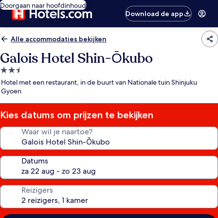
Doorgaan naar hoofdinhoud
Download de app
Alle accommodaties bekijken
Galois Hotel Shin-Ōkubo
2.5-
sterrenaccommodatie
Hotel met een restaurant, in de buurt van Nationale tuin Shinjuku
Gyoen
Kies datums om prijzen te bekijken
Waar wil je naartoe?
Datums
Reizigers