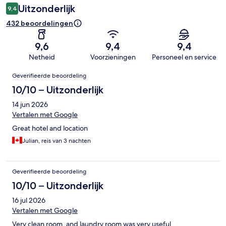
Uitzonderlijk
9,4
432 beoordelingen
9,6
9,4
9,4
Netheid
Voorzieningen
Personeel en service
Beoordelingen
Geverifieerde beoordeling
10/10 – Uitzonderlijk
14 jun 2026
Vertalen met Google
Great hotel and location
Julian, reis van 3 nachten
Geverifieerde beoordeling
10/10 – Uitzonderlijk
16 jul 2026
Vertalen met Google
Very clean room, and laundry room was very useful