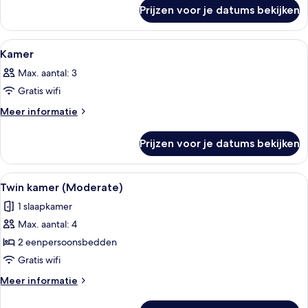
over
Prijzen voor je datums bekijken
Kamer
Alle
Een moderne hotelkamer met een stape
1
Kamer
foto's
Max. aantal: 3
voor
Gratis wifi
Kamer
laden
Meer
Meer informatie
details
over
Prijzen voor je datums bekijken
Kamer
Alle
Een hotelkamer met twee bedden, een 
5
Twin kamer (Moderate)
foto's
1 slaapkamer
voor
Max. aantal: 4
Twin
kamer
2 eenpersoonsbedden
(Moderate)
Gratis wifi
laden
Meer
Meer informatie
details
over