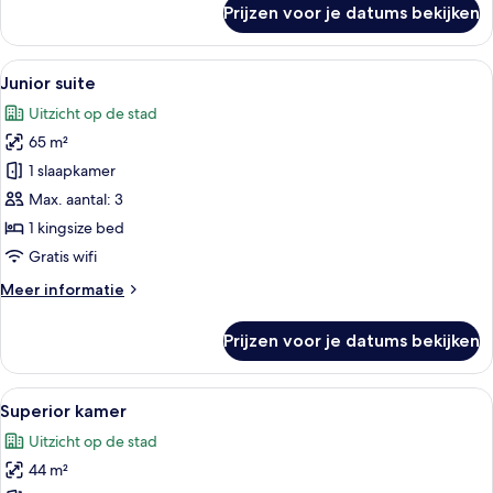
Prijzen voor je datums bekijken
Executive
suite,
1
Alle
Een hotelkamer met een zithoek, een 
6
kingsize
Junior suite
foto's
bed
Uitzicht op de stad
voor
65 m²
Junior
suite
1 slaapkamer
laden
Max. aantal: 3
1 kingsize bed
Gratis wifi
Meer
Meer informatie
details
over
Prijzen voor je datums bekijken
Junior
suite
Alle
Een hotelkamer met een groot bed, een
5
Superior kamer
foto's
Uitzicht op de stad
voor
44 m²
Superior