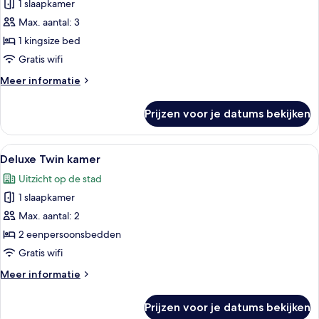
kamer
1 slaapkamer
laden
Max. aantal: 3
1 kingsize bed
Gratis wifi
Meer
Meer informatie
details
over
Prijzen voor je datums bekijken
Superior
kamer
Alle
Een hotelkamer met twee bedden, een b
7
Deluxe Twin kamer
foto's
Uitzicht op de stad
voor
1 slaapkamer
Deluxe
Twin
Max. aantal: 2
kamer
2 eenpersoonsbedden
laden
Gratis wifi
Meer
Meer informatie
details
over
Prijzen voor je datums bekijken
Deluxe