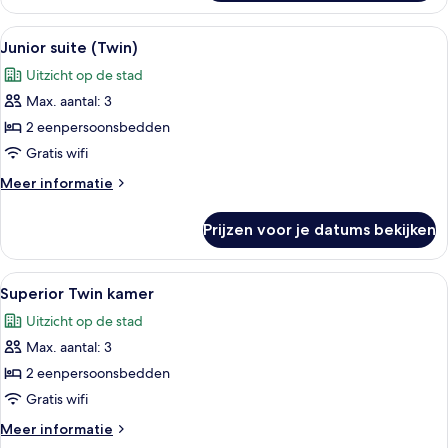
Twin
kamer
Alle
Een hotelkamer met twee bedden, een 
6
Junior suite (Twin)
foto's
Uitzicht op de stad
voor
Max. aantal: 3
Junior
suite
2 eenpersoonsbedden
(Twin)
Gratis wifi
laden
Meer
Meer informatie
details
over
Prijzen voor je datums bekijken
Junior
suite
(Twin)
Alle
Een hotelkamer met twee bedden, een b
6
Superior Twin kamer
foto's
Uitzicht op de stad
voor
Max. aantal: 3
Superior
Twin
2 eenpersoonsbedden
kamer
Gratis wifi
laden
Meer
Meer informatie
details