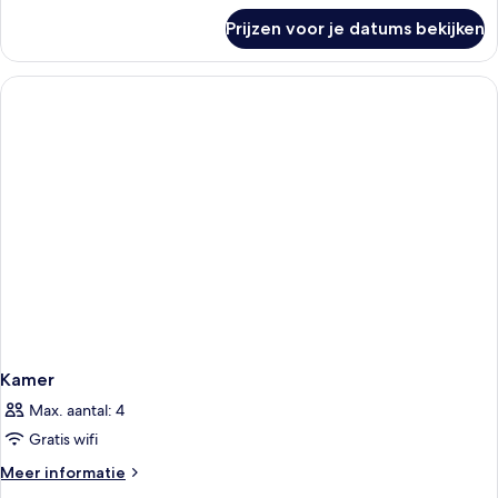
over
Prijzen voor je datums bekijken
Kamer
Kamer
Max. aantal: 4
Gratis wifi
Meer
Meer informatie
details