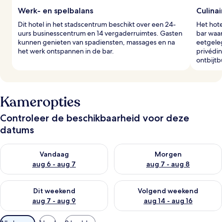
Werk- en spelbalans
Culina
Dit hotel in het stadscentrum beschikt over een 24-
Het hote
uurs businesscentrum en 14 vergaderruimtes. Gasten
bar waar
kunnen genieten van spadiensten, massages en na
eetgele
het werk ontspannen in de bar.
privédi
ontbijtb
Kameropties
Controleer de beschikbaarheid voor deze
datums
De beschikbaarheid controleren voor vanavond aug 6 - aug 7
De beschikbaarheid controler
Vandaag
Morgen
aug 6 - aug 7
aug 7 - aug 8
De beschikbaarheid controleren voor dit weekend aug 7 - aug
De beschikbaarheid controler
Dit weekend
Volgend weekend
aug 7 - aug 9
aug 14 - aug 16
Beschikbare