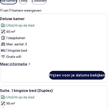
Alle kamers
1 bed
2 bedden
filters
voor
11 van 11 kamers weergeven
kamers
Alle
Een hotelkamer met een bed, een burea
9
Deluxe kamer
foto's
Uitzicht op de stad
voor
60 m²
Deluxe
kamer
1 slaapkamer
laden
Max. aantal: 3
1 kingsize bed
Gratis wifi
Meer
Meer informatie
details
over
Prijzen voor je datums bekijken
Deluxe
kamer
Alle
Luxe beddengoed, een minibar, een kl
12
Suite, 1 kingsize bed (Duplex)
foto's
Uitzicht op de stad
voor
95 m²
Suite,