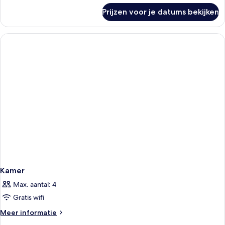
over
Prijzen voor je datums bekijken
Kamer
Kamer
Max. aantal: 4
Gratis wifi
Meer
Meer informatie
details