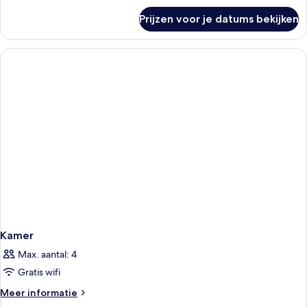
over
Prijzen voor je datums bekijken
Superior
Twin
kamer
Kamer
Max. aantal: 4
Gratis wifi
Meer
Meer informatie
details