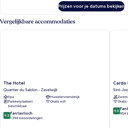
over
Prijzen voor je datums bekijken
Kamer
Vergelijkbare accommodaties
The Hotel
Cardo Br
The
Cardo
The Hotel
Cardo 
Hotel
Brussels
Quartier du Sablon - Zavelwijk
Sint-Jo
Quartier
Autogra
Spa
Huisdiervriendelijk
Zwem
du
Collecti
Parkeerplaatsen
Gratis wifi
Gratis 
Sablon
Sint-
beschikbaar
-
Joost-
9.0
Fan
9,0
9.2
Zavelwijk
Fantastisch
ten-
van
954 
9,2
van
1.394 beoordelingen
Node
10,
10,
Fantasti