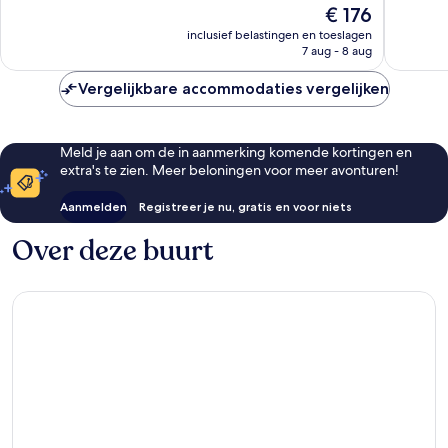
Fantastisch,
954
De
€ 176
1.394
beoorde
prijs
inclusief belastingen en toeslagen
beoordelingen
is
7 aug - 8 aug
€ 176
Vergelijkbare accommodaties vergelijken
Meld je aan om de in aanmerking komende kortingen en
extra's te zien. Meer beloningen voor meer avonturen!
Aanmelden
Registreer je nu, gratis en voor niets
Over deze buurt