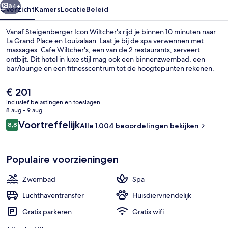
84+
Overzicht
Kamers
Locatie
Beleid
Vanaf Steigenberger Icon Wiltcher's rijd je binnen 10 minuten naar
La Grand Place en Louizalaan. Laat je bij de spa verwennen met
massages. Cafe Wiltcher's, een van de 2 restaurants, serveert
ontbijt. Dit hotel in luxe stijl mag ook een binnenzwembad, een
bar/lounge en een fitnesscentrum tot de hoogtepunten rekenen.
Andere reizigers zijn heel enthousiast over het behulpzame
personeel. De accommodatie ligt op korte loopafstand van het
De
€ 201
openbaar vervoer: Tramhalte Stéphanie bevindt zich vlakbij en in 5
huidige
inclusief belastingen en toeslagen
minuten loop je naar Tramhalte Faider.
prijs
8 aug - 9 aug
Exterieur
is
Beoordelingen
Voortreffelijk
8,8
Alle 1.004 beoordelingen bekijken
€ 201
8,8 op 10 –
Populaire voorzieningen
Zwembad
Spa
Luchthaventransfer
Huisdiervriendelijk
Gratis parkeren
Gratis wifi