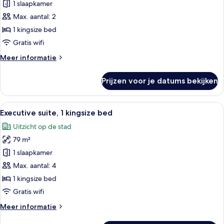
1
1 slaapkamer
kingsize
Max. aantal: 2
bed
1 kingsize bed
(Duplex)
Gratis wifi
laden
Meer
Meer informatie
details
over
Prijzen voor je datums bekijken
Suite,
1
kingsize
Alle
Een hotelkamer met een bed, bureau, s
7
bed
Executive suite, 1 kingsize bed
foto's
(Duplex)
Uitzicht op de stad
voor
79 m²
Executive
suite,
1 slaapkamer
1
Max. aantal: 4
kingsize
1 kingsize bed
bed
Gratis wifi
laden
Meer
Meer informatie
details
over