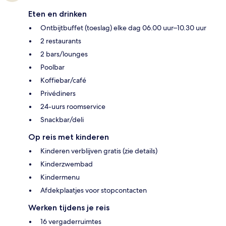
Eten en drinken
Ontbijtbuffet (toeslag) elke dag 06.00 uur–10.30 uur
2 restaurants
2 bars/lounges
Poolbar
Koffiebar/café
Privédiners
24-uurs roomservice
Snackbar/deli
Op reis met kinderen
Kinderen verblijven gratis (zie details)
Kinderzwembad
Kindermenu
Afdekplaatjes voor stopcontacten
Werken tijdens je reis
16 vergaderruimtes