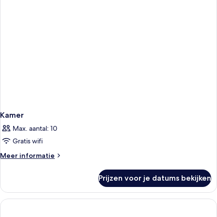
-
Triple
Occupancy
Kamer
Max. aantal: 10
Gratis wifi
Meer
Meer informatie
details
over
Prijzen voor je datums bekijken
Kamer