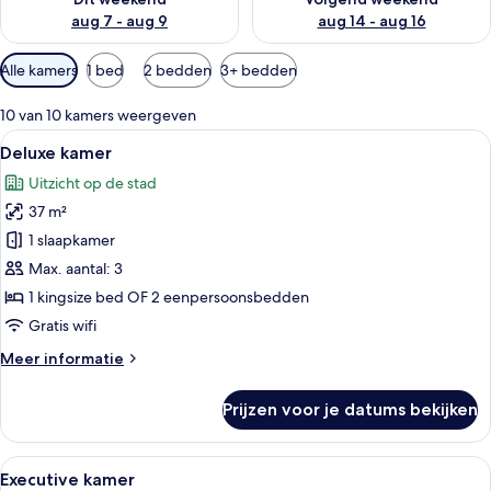
aug 7 - aug 9
aug 14 - aug 16
Beschikbare
Alle kamers
1 bed
2 bedden
3+ bedden
filters
voor
10 van 10 kamers weergeven
kamers
Alle
Een moderne hotelkamer met een groot
7
Deluxe kamer
foto's
Uitzicht op de stad
voor
37 m²
Deluxe
kamer
1 slaapkamer
laden
Max. aantal: 3
1 kingsize bed OF 2 eenpersoonsbedden
Gratis wifi
Meer
Meer informatie
details
over
Prijzen voor je datums bekijken
Deluxe
kamer
Alle
Een moderne hotelkamer met een groot 
6
Executive kamer