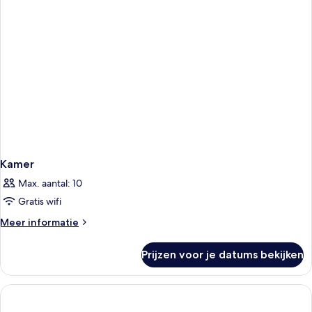
Kamer
Max. aantal: 10
Gratis wifi
Meer
Meer informatie
details
over
Prijzen voor je datums bekijken
Kamer