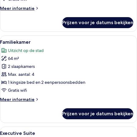
Meer
Meer informatie
details
over
Prijzen voor je datums bekijken
Carlton
Club
Room
Alle
Een moderne hotelkamer met twee bedd
5
Familiekamer
foto's
Uitzicht op de stad
voor
64 m²
Familiekamer
laden
2 slaapkamers
Max. aantal: 4
1 kingsize bed en 2 eenpersoonsbedden
Gratis wifi
Meer
Meer informatie
details
over
Prijzen voor je datums bekijken
Familiekamer
Alle
Een moderne hotelkamer met een groot
6
Executive Suite
foto's