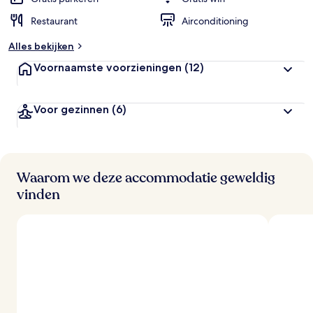
Restaurant
Airconditioning
b
e
Alles bekijken
o
o
Voornaamste voorzieningen
(12)
r
d
e
Voor gezinnen
(6)
l
i
n
g
e
n
Waarom we deze accommodatie geweldig
vinden
v
a
n
r
e
i
z
i
g