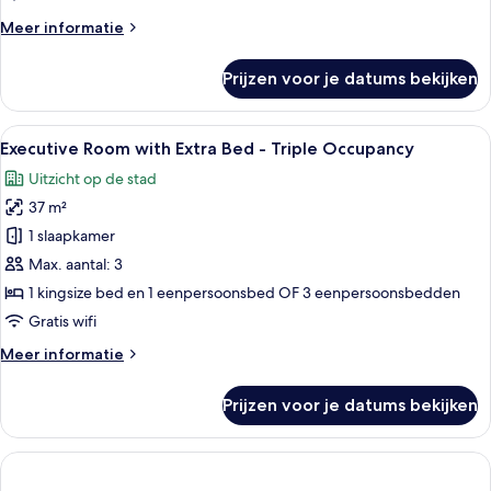
-
Meer
Meer informatie
Triple
details
Occupancy
over
Prijzen voor je datums bekijken
laden
Deluxe
Room
with
Alle
Een moderne hotelkamer met een groot 
6
Extra
Executive Room with Extra Bed - Triple Occupancy
foto's
Bed
Uitzicht op de stad
-
voor
Triple
37 m²
Executive
Occupancy
Room
1 slaapkamer
with
Max. aantal: 3
Extra
1 kingsize bed en 1 eenpersoonsbed OF 3 eenpersoonsbedden
Bed
Gratis wifi
-
Meer
Meer informatie
Triple
details
Occupancy
over
Prijzen voor je datums bekijken
laden
Executive
Room
with
Extra
Bed