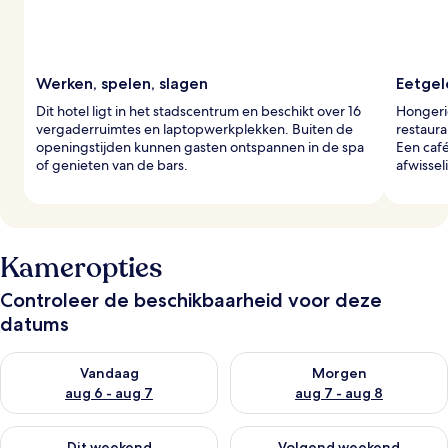
e
r
s
Werken, spelen, slagen
Eetge
Dit hotel ligt in het stadscentrum en beschikt over 16
Hongeri
vergaderruimtes en laptopwerkplekken. Buiten de
restaura
openingstijden kunnen gasten ontspannen in de spa
Een café
of genieten van de bars.
afwissel
Kameropties
Controleer de beschikbaarheid voor deze
datums
De beschikbaarheid controleren voor vanavond aug 6 - aug 7
De beschikbaarheid controler
Vandaag
Morgen
aug 6 - aug 7
aug 7 - aug 8
De beschikbaarheid controleren voor dit weekend aug 7 - aug
De beschikbaarheid controler
Dit weekend
Volgend weekend