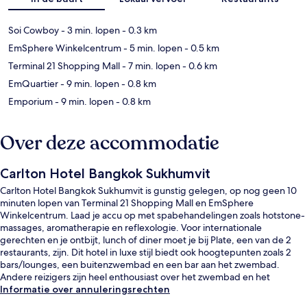
Soi Cowboy
- 3 min. lopen
- 0.3 km
EmSphere Winkelcentrum
- 5 min. lopen
- 0.5 km
Terminal 21 Shopping Mall
- 7 min. lopen
- 0.6 km
EmQuartier
- 9 min. lopen
- 0.8 km
Emporium
- 9 min. lopen
- 0.8 km
Over deze accommodatie
Carlton Hotel Bangkok Sukhumvit
Carlton Hotel Bangkok Sukhumvit is gunstig gelegen, op nog geen 10
minuten lopen van Terminal 21 Shopping Mall en EmSphere
Winkelcentrum. Laad je accu op met spabehandelingen zoals hotstone-
massages, aromatherapie en reflexologie. Voor internationale
gerechten en je ontbijt, lunch of diner moet je bij Plate, een van de 2
restaurants, zijn. Dit hotel in luxe stijl biedt ook hoogtepunten zoals 2
bars/lounges, een buitenzwembad en een bar aan het zwembad.
Andere reizigers zijn heel enthousiast over het zwembad en het
behulpzame personeel. Het openbaar vervoer vind je op korte
Informatie over annuleringsrechten
loopafstand: het is 6 minuten lopen naar Station Sukhumvit en 6