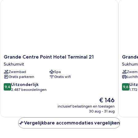
Grande Centre Point Hotel Terminal 21
Grande C
Grande
Grande
Grande Centre Point Hotel Terminal 21
Grande
Centre
Centre
Sukhumvit
Sukhumv
Point
Point
Zwembad
Spa
Zwem
Hotel
Sukhumv
Gratis parkeren
Gratis wifi
Luchth
Terminal
55
21
Sukhumv
9.4
9.6
Uitzonderlijk
Uitz
9,4
9,6
Sukhumvit
van
van
2.487 beoordelingen
1.77
10,
10,
De
€ 146
Uitzonderlijk,
Uitzonder
prijs
2.487
1.772
inclusief belastingen en toeslagen
is
30 aug - 31 aug
beoordelingen
beoorde
€ 146
Vergelijkbare accommodaties vergelijken