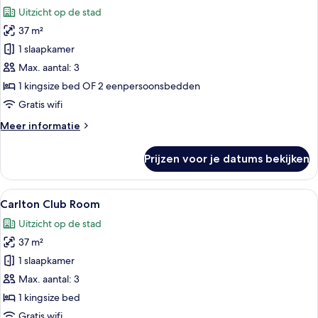
foto's
Uitzicht op de stad
voor
37 m²
Executive
kamer
1 slaapkamer
laden
Max. aantal: 3
1 kingsize bed OF 2 eenpersoonsbedden
Gratis wifi
Meer
Meer informatie
details
over
Prijzen voor je datums bekijken
Executive
kamer
Alle
Een moderne hotelkamer met uitzicht 
5
Carlton Club Room
foto's
Uitzicht op de stad
voor
37 m²
Carlton
Club
1 slaapkamer
Room
Max. aantal: 3
laden
1 kingsize bed
Gratis wifi