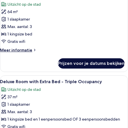
Uitzicht op de stad
voor
64 m²
Executive
Suite
1 slaapkamer
laden
Max. aantal: 3
1 kingsize bed
Gratis wifi
Meer
Meer informatie
details
over
Prijzen voor je datums bekijken
Executive
Suite
Alle
Een moderne hotelkamer met een groot
7
Deluxe Room with Extra Bed - Triple Occupancy
foto's
Uitzicht op de stad
voor
37 m²
Deluxe
Room
1 slaapkamer
with
Max. aantal: 3
Extra
1 kingsize bed en 1 eenpersoonsbed OF 3 eenpersoonsbedden
Bed
Gratis wifi