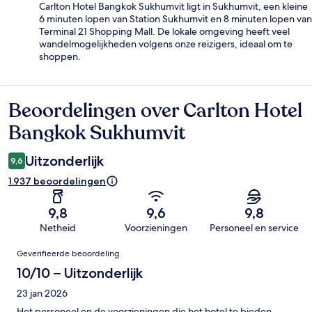
Carlton Hotel Bangkok Sukhumvit ligt in Sukhumvit, een kleine
6 minuten lopen van Station Sukhumvit en 8 minuten lopen van
Terminal 21 Shopping Mall. De lokale omgeving heeft veel
wandelmogelijkheden volgens onze reizigers, ideaal om te
shoppen.
Beoordelingen over Carlton Hotel
Beoordelingen
Bangkok Sukhumvit
Uitzonderlijk
9,6
1.937 beoordelingen
9,8
9,6
9,8
Netheid
Voorzieningen
Personeel en service
Beoordelingen
Geverifieerde beoordeling
10/10 – Uitzonderlijk
23 jan 2026
Het personeel en de voorzieningen die het hotel te bieden