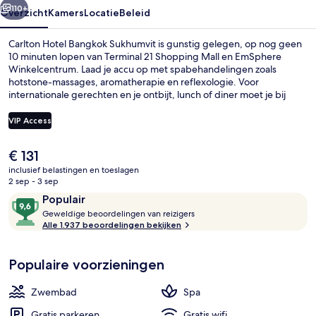
110+
Overzicht
Kamers
Locatie
Beleid
Carlton Hotel Bangkok Sukhumvit is gunstig gelegen, op nog geen
10 minuten lopen van Terminal 21 Shopping Mall en EmSphere
Winkelcentrum. Laad je accu op met spabehandelingen zoals
hotstone-massages, aromatherapie en reflexologie. Voor
internationale gerechten en je ontbijt, lunch of diner moet je bij
Plate, een van de 2 restaurants, zijn. Dit hotel in luxe stijl biedt ook
hoogtepunten zoals 2 bars/lounges, een buitenzwembad en een
VIP Access
bar aan het zwembad. Andere reizigers zijn heel enthousiast over
het zwembad en het behulpzame personeel. Het openbaar vervoer
De
€ 131
vind je op korte loopafstand: het is 6 minuten lopen naar Station
2 bars/lounges, bar met dakterras, coc
huidige
Sukhumvit en 6 minuten naar Metrostation Asok BTS.
inclusief belastingen en toeslagen
prijs
2 sep - 3 sep
is
Beoordelingen
9,6
Populair
€ 131
G
van
Geweldige beoordelingen van reizigers
e
Alle 1.937 beoordelingen bekijken
10,
w
Populair
e
Populaire voorzieningen
l
d
i
Zwembad
Spa
g
e
Gratis parkeren
Gratis wifi