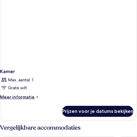
Kamer
Max. aantal: 1
Gratis wifi
Meer
Meer informatie
details
over
Prijzen voor je datums bekijken
Kamer
Vergelijkbare accommodaties