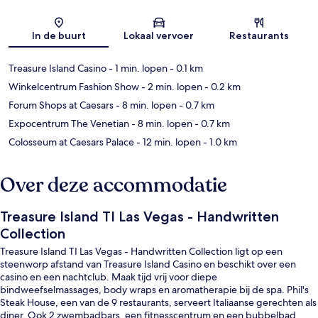
Kaart
In de buurt
Lokaal vervoer
Restaurants
Treasure Island Casino
- 1 min. lopen
- 0.1 km
Winkelcentrum Fashion Show
- 2 min. lopen
- 0.2 km
Forum Shops at Caesars
- 8 min. lopen
- 0.7 km
Expocentrum The Venetian
- 8 min. lopen
- 0.7 km
Colosseum at Caesars Palace
- 12 min. lopen
- 1.0 km
Over deze accommodatie
Treasure Island TI Las Vegas - Handwritten
Collection
Treasure Island TI Las Vegas - Handwritten Collection ligt op een
steenworp afstand van Treasure Island Casino en beschikt over een
casino en een nachtclub. Maak tijd vrij voor diepe
bindweefselmassages, body wraps en aromatherapie bij de spa. Phil's
Steak House, een van de 9 restaurants, serveert Italiaanse gerechten als
diner. Ook 2 zwembadbars, een fitnesscentrum en een bubbelbad