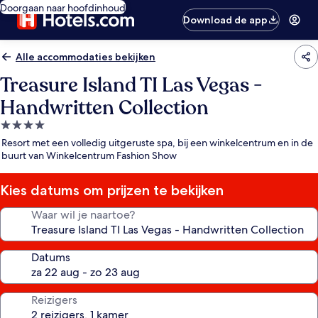
Doorgaan naar hoofdinhoud
Download de app
Alle accommodaties bekijken
Treasure Island TI Las Vegas -
Handwritten Collection
4.0-
sterrenaccommodatie
Resort met een volledig uitgeruste spa, bij een winkelcentrum en in de
buurt van Winkelcentrum Fashion Show
Kies datums om prijzen te bekijken
Waar wil je naartoe?
Datums
Reizigers