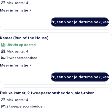
Max. aantal: 4
Meer
Meer informatie
details
over
Prijzen voor je datums bekijken
Kamer
Alle
Een hotelkamer met een groot bed, een
3
Kamer (Run of the House)
foto's
Uitzicht op de stad
voor
Max. aantal: 4
Kamer
(Run
1 tweepersoonsbed
of
Meer
Meer informatie
the
details
over
House)
Prijzen voor je datums bekijken
Kamer
laden
(Run
of
Alle
Een hotelkamer met twee bedden, een bu
2
the
Deluxe kamer, 2 tweepersoonsbedden, niet-roken
foto's
House)
Max. aantal: 4
voor
2 tweepersoonsbedden
Deluxe