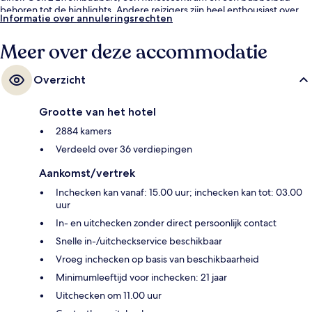
behoren tot de highlights. Andere reizigers zijn heel enthousiast over
Informatie over annuleringsrechten
het zwembad en de comfortabele bedden. De accommodatie ligt op
korte loopafstand van het openbaar vervoer: in 14 minuten loop je naar
Meer over deze accommodatie
Harrah’s & The LINQ Station.
Overzicht
Grootte van het hotel
2884 kamers
Verdeeld over 36 verdiepingen
Aankomst/vertrek
Inchecken kan vanaf: 15.00 uur; inchecken kan tot: 03.00
uur
In- en uitchecken zonder direct persoonlijk contact
Snelle in-/uitcheckservice beschikbaar
Vroeg inchecken op basis van beschikbaarheid
Minimumleeftijd voor inchecken: 21 jaar
Uitchecken om 11.00 uur