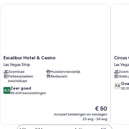
Excalibur Hotel & Casino
Circus C
Excalibur
Circus
Excalibur Hotel & Casino
Circus
Hotel
Circus
Las Vegas Strip
Las Vega
&
Hotel,
Zwembad
Huisdiervriendelijk
Zwem
Casino
Casino
Parkeerplaatsen
Restaurant
Gratis
Las
&
beschikbaar
Vegas
Theme
7.0
Go
7,0
8.0
Strip
Zeer goed
Park
van
35.3
8,0
van
45.604 beoordelingen
Las
10,
10,
Vegas
Goed,
Zeer
Strip
35.319
De
€ 50
goed,
beoorde
prijs
45.604
inclusief belastingen en toeslagen
is
beoordelingen
23 aug - 24 aug
€ 50