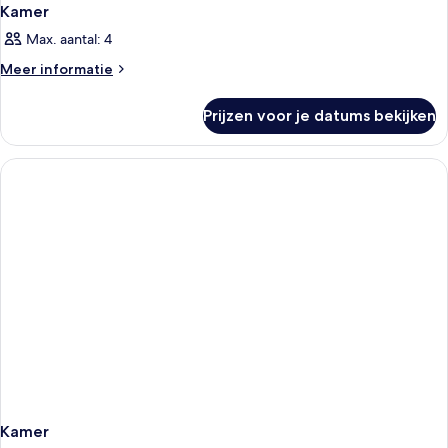
Kamer
Max. aantal: 4
Meer
Meer informatie
details
over
Prijzen voor je datums bekijken
Kamer
Kamer