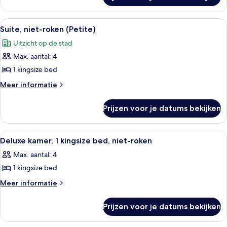
View)
niet-
laden
roken
Alle
Een hotelkamer met een groot bed, een 
3
(Strip
Suite, niet-roken (Petite)
foto's
View)
Uitzicht op de stad
voor
Max. aantal: 4
Suite,
niet-
1 kingsize bed
roken
Meer
Meer informatie
(Petite)
details
over
laden
Prijzen voor je datums bekijken
Suite,
niet-
roken
Alle
Een hotelkamer met een groot bed, een
1
(Petite)
Deluxe kamer, 1 kingsize bed, niet-roken
foto's
Max. aantal: 4
voor
1 kingsize bed
Deluxe
kamer,
Meer
Meer informatie
details
1
over
kingsize
Prijzen voor je datums bekijken
Deluxe
bed,
kamer,