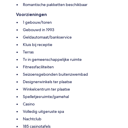
Romantische pakketten beschikbaar
Voorzieningen
1 gebouw/toren
Gebouwd in 1993
Geldautomaat/bankservice
Kluis bij receptie
Terras
Tv in gemeenschappelijke ruimte
Fitnessfaciliteiten
Seizoensgebonden buitenzwembad
Designerwinkels ter plaatse
Winkelcentrum ter plaatse
Spelletjesruimte/gamehal
Casino
Volledig uitgeruste spa
Nachtclub
185 casinotafels