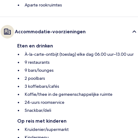
Aparte rookruimtes
Accommodatie-voorzieningen
Eten en drinken
À-la-carte-ontbijt (toeslag) elke dag 06.00 uur–13.00 uur
9 restaurants
9 bars/lounges
2 poolbars
3 koffiebars/cafés
Koffie/thee in de gemeenschappelijke ruimte
24-uurs roomservice
Snackbar/deli
Op reis met kinderen
Kruidenier/supermarkt
Kindermenu