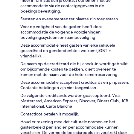
meer informatie kun je contact opnemen met de
accommodatie via de contactgegevens in de
boekingsbevestiging.
Feesten en evenementen ter plaatse zijn toegestaan.
Voor de veiligheid van de gasten heeft deze
accommodatie de volgende voorzieningen:
beveiligingssysteem en raambeveiliging.
Deze accommodatie heet gasten van elke seksuele
geaardheid en genderidentiteit welkom (LGBTI+-
vriendelijk).
De naam op de creditcard die bij check-in wordt gebruikt
om bijkomende kosten te dekken, dient overeen te
komen met de naam voor de hotelkamerreservering.
Deze accommodatie accepteert creditcards en pinpassen.
Contante betalingen zijn niet toegestaan.
De volgende creditcards worden geaccepteerd: Visa,
Mastercard, American Express, Discover, Diners Club, JCB
International, Carte Blanche
Contactloos betalen is mogelijk.
Houd er rekening mee dat culturele normen en het
gastenbeleid per land en per accommodatie kunnen
verschillen. De vermelde beleidsregels zijn verstrekt door