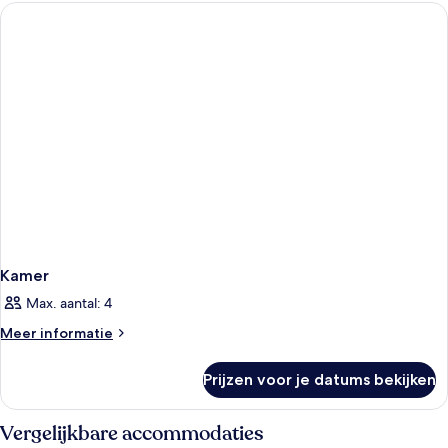
niet-
1
kingsize
roken
bed,
laden
niet-
roken
Kamer
Max. aantal: 4
Meer
Meer informatie
details
over
Prijzen voor je datums bekijken
Kamer
Vergelijkbare accommodaties