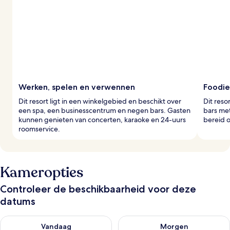
Werken, spelen en verwennen
Foodie
Dit resort ligt in een winkelgebied en beschikt over
Dit reso
een spa, een businesscentrum en negen bars. Gasten
bars met
kunnen genieten van concerten, karaoke en 24-uurs
bereid o
roomservice.
Kameropties
Controleer de beschikbaarheid voor deze
datums
De beschikbaarheid controleren voor vanavond aug 8 - aug 9
De beschikbaarheid controler
Vandaag
Morgen