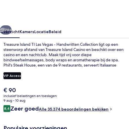
Las
Vegas
-
rige
Volgende
Handwritten
70+
Overzicht
Kamers
Locatie
Beleid
Collection
Treasure Island TI Las Vegas - Handwritten Collection ligt op een
steenworp afstand van Treasure Island Casino en beschikt over een
casino en een nachtclub. Maak tijd vrij voor diepe
bindweefselmassages, body wraps en aromatherapie bij de spa.
Phil's Steak House, een van de 9 restaurants, serveert Italiaanse
gerechten als diner. Ook 2 zwembadbars, een fitnesscentrum en
een bubbelbad behoren tot de highlights. Andere reizigers zijn heel
VIP Access
enthousiast over het zwembad en de comfortabele bedden. De
accommodatie ligt op korte loopafstand van het openbaar vervoer:
De
€ 90
in 14 minuten loop je naar Harrah’s & The LINQ Station.
Exterieur
huidige
inclusief belastingen en toeslagen
prijs
9 aug - 10 aug
is
Beoordelingen
Zeer goed
8,4
Alle 35.374 beoordelingen bekijken
€ 90
8,4 op 10 –
Populaire voorzieningen