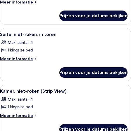
kamer,
Meer
Meer informatie
details
2
over
tweepersoonsbedden,
Prijzen voor je datums bekijken
Deluxe
niet-
kamer,
roken
2
Alle
Een hotelkamer met een groot bed, een
3
tweepersoonsbedden,
laden
Suite, niet-roken, in toren
foto's
niet-
Max. aantal: 4
roken
voor
1 kingsize bed
Suite,
niet-
Meer
Meer informatie
details
roken,
over
in
Prijzen voor je datums bekijken
Suite,
toren
niet-
laden
roken,
Alle
Een hotelkamer met een groot bed, een
3
in
Kamer, niet-roken (Strip View)
foto's
toren
Max. aantal: 4
voor
1 kingsize bed
Kamer,
niet-
Meer
Meer informatie
details
roken
over
(Strip
Prijzen voor je datums bekijken
Kamer,