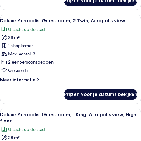
Prijzen voor je datums bekijken
floor
Deluxe,
Guest
laden
room,
Alle
Een hotelkamer met twee bedden, een t
3
1
Deluxe Acropolis, Guest room, 2 Twin, Acropolis view
foto's
King,
Uitzicht op de stad
City
voor
view,
28 m²
Deluxe
High
Acropolis,
1 slaapkamer
floor
Guest
Max. aantal: 3
room,
2 eenpersoonsbedden
2
Gratis wifi
Twin,
Meer
Meer informatie
Acropolis
details
view
over
Prijzen voor je datums bekijken
laden
Deluxe
Acropolis,
Guest
Alle
Een hotelkamer met een groot bed, een
5
room,
Deluxe Acropolis, Guest room, 1 King, Acropolis view, High
foto's
2
floor
Twin,
voor
Uitzicht op de stad
Acropolis
Deluxe
view
28 m²
Acropolis,