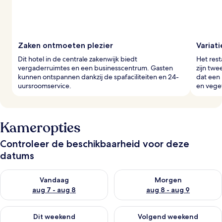
e
r
s
Zaken ontmoeten plezier
Variati
Dit hotel in de centrale zakenwijk biedt
Het rest
vergaderruimtes en een businesscentrum. Gasten
zijn twe
kunnen ontspannen dankzij de spafaciliteiten en 24-
dat een 
uursroomservice.
en veget
Kameropties
Controleer de beschikbaarheid voor deze
datums
De beschikbaarheid controleren voor vanavond aug 7 - aug 8
De beschikbaarheid controler
Vandaag
Morgen
aug 7 - aug 8
aug 8 - aug 9
De beschikbaarheid controleren voor dit weekend aug 7 - aug
De beschikbaarheid controler
Dit weekend
Volgend weekend