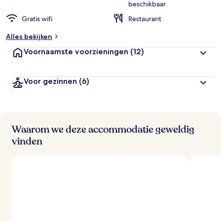
beschikbaar
b
Gratis wifi
Restaurant
e
o
Alles bekijken
o
r
Voornaamste voorzieningen
(12)
d
e
l
Voor gezinnen
(6)
i
n
g
e
n
Waarom we deze accommodatie geweldig
v
vinden
a
n
r
e
i
z
i
g