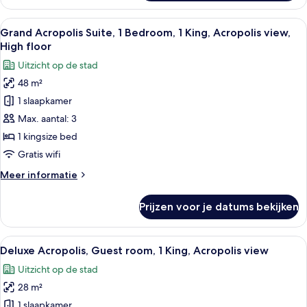
Guest
room,
Alle
Hotelkamer met een groot bed, een zit
6
1
Grand Acropolis Suite, 1 Bedroom, 1 King, Acropolis view,
foto's
King,
High floor
City
voor
Uitzicht op de stad
view
Grand
48 m²
Acropolis
1 slaapkamer
Suite,
1
Max. aantal: 3
Bedroom,
1 kingsize bed
1
Gratis wifi
King,
Meer
Meer informatie
Acropolis
details
view,
over
Prijzen voor je datums bekijken
Grand
High
Acropolis
floor
Suite,
Alle
Een hotelkamer met een groot bed, twe
laden
6
1
Deluxe Acropolis, Guest room, 1 King, Acropolis view
foto's
Bedroom,
Uitzicht op de stad
1
voor
King,
28 m²
Deluxe
Acropolis
Acropolis,
1 slaapkamer