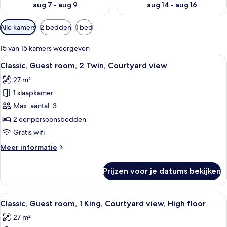
aug 7 - aug 9
aug 14 - aug 16
Beschikbare
Alle kamers
2 bedden
1 bed
filters
voor
15 van 15 kamers weergeven
kamers
Alle
Hotelkamer met twee bedden, een burea
4
Classic, Guest room, 2 Twin, Courtyard view
foto's
27 m²
voor
1 slaapkamer
Classic,
Guest
Max. aantal: 3
room,
2 eenpersoonsbedden
2
Gratis wifi
Twin,
Meer
Meer informatie
Courtyard
details
view
over
Prijzen voor je datums bekijken
Classic,
laden
Guest
room,
Alle
Een net opgemaakt bed met witte lak
4
2
Classic, Guest room, 1 King, Courtyard view, High floor
foto's
Twin,
27 m²
Courtyard
voor