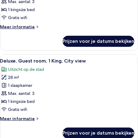
1
Max. aantal: 3
Bedroom
1 kingsize bed
Suite,
Gratis wifi
1
Meer
Meer informatie
King,
details
City
over
Prijzen voor je datums bekijken
view
Grand
Suite,
laden
1
Alle
Een net opgemaakt bed met witte lake
5
Bedroom
Deluxe, Guest room, 1 King, City view
foto's
Suite,
Uitzicht op de stad
1
voor
King,
28 m²
Deluxe,
City
Guest
1 slaapkamer
view
room,
Max. aantal: 3
1
1 kingsize bed
King,
Gratis wifi
City
Meer
Meer informatie
view
details
laden
over
Prijzen voor je datums bekijken
Deluxe,