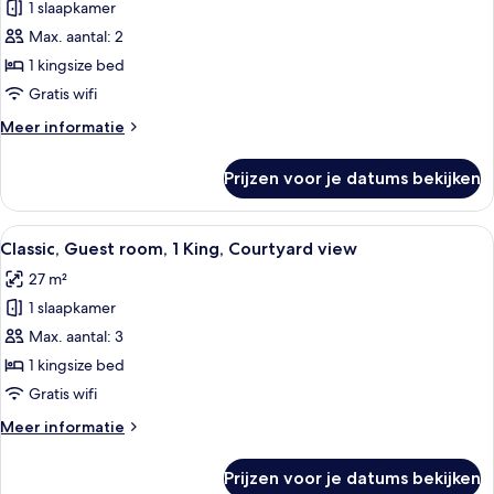
view
1 slaapkamer
Classic,
Guest
Max. aantal: 2
room,
1 kingsize bed
1
Gratis wifi
King,
Meer
Meer informatie
Courtyard
details
view,
over
Prijzen voor je datums bekijken
Classic,
High
Guest
floor
room,
Alle
Een hotelkamer met een groot bed, een
laden
5
1
Classic, Guest room, 1 King, Courtyard view
foto's
King,
27 m²
Courtyard
voor
view,
1 slaapkamer
Classic,
High
Guest
Max. aantal: 3
floor
room,
1 kingsize bed
1
Gratis wifi
King,
Meer
Meer informatie
Courtyard
details
view
over
Prijzen voor je datums bekijken
Classic,
laden