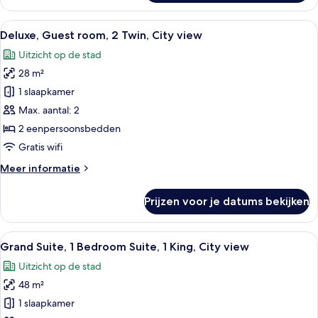
Guest
room,
Alle
Een hotelkamer met twee bedden, een 
5
1
Deluxe, Guest room, 2 Twin, City view
foto's
King,
Uitzicht op de stad
Courtyard
voor
view
28 m²
Deluxe,
Guest
1 slaapkamer
room,
Max. aantal: 2
2
2 eenpersoonsbedden
Twin,
Gratis wifi
City
Meer
Meer informatie
view
details
laden
over
Prijzen voor je datums bekijken
Deluxe,
Guest
room,
Alle
Een hotelkamer met een grote spiegel,
8
2
Grand Suite, 1 Bedroom Suite, 1 King, City view
foto's
Twin,
Uitzicht op de stad
City
voor
view
48 m²
Grand
Suite,
1 slaapkamer