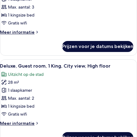
view,
Guest
High
Max. aantal: 3
floor
room,
1 kingsize bed
1
Gratis wifi
King,
Meer
Meer informatie
Acropolis
details
view
over
Prijzen voor je datums bekijken
laden
Deluxe
Acropolis,
Guest
Alle
Een hotelkamer met een groot bed, een
3
room,
Deluxe, Guest room, 1 King, City view, High floor
foto's
1
Uitzicht op de stad
King,
voor
Acropolis
28 m²
Deluxe,
view
Guest
1 slaapkamer
room,
Max. aantal: 2
1
1 kingsize bed
King,
Gratis wifi
City
Meer
Meer informatie
view,
details
High
over