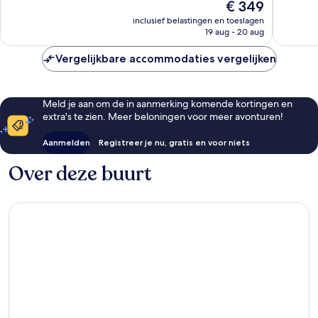
De
€ 349
1.216
1.021
prijs
beoordelingen
beoorde
inclusief belastingen en toeslagen
is
19 aug - 20 aug
€ 349
Vergelijkbare accommodaties vergelijken
Meld je aan om de in aanmerking komende kortingen en
extra's te zien. Meer beloningen voor meer avonturen!
Aanmelden
Registreer je nu, gratis en voor niets
Over deze buurt