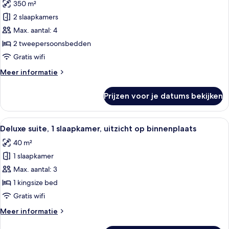
1
350 m²
Penthouse
King,
Suite,
2 slaapkamers
Acropolis
2
view,
Max. aantal: 4
High
Bedroom
2 tweepersoonsbedden
floor
Suite,
Gratis wifi
Acropolis
Meer
Meer informatie
view
details
laden
over
Prijzen voor je datums bekijken
Penthouse
Suite,
2
Alle
Een hotelkamer met een bank, een tafe
7
Bedroom
Deluxe suite, 1 slaapkamer, uitzicht op binnenplaats
foto's
Suite,
40 m²
Acropolis
voor
view
1 slaapkamer
Deluxe
suite,
Max. aantal: 3
1
1 kingsize bed
slaapkamer,
Gratis wifi
uitzicht
Meer
Meer informatie
op
details
binnenplaats
over