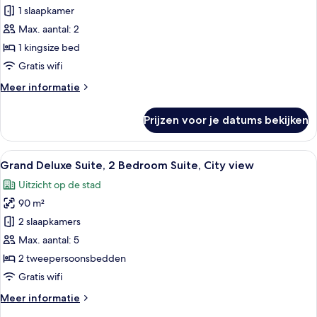
1 slaapkamer
Guest
room,
Max. aantal: 2
1
1 kingsize bed
King,
Gratis wifi
Acropolis
Meer
Meer informatie
view,
details
High
over
Prijzen voor je datums bekijken
Deluxe
floor
Acropolis,
laden
Guest
Alle
Een hotelkamer met een bed, twee ban
7
room,
Grand Deluxe Suite, 2 Bedroom Suite, City view
foto's
1
Uitzicht op de stad
King,
voor
Acropolis
90 m²
Grand
view,
Deluxe
2 slaapkamers
High
Suite,
floor
Max. aantal: 5
2
2 tweepersoonsbedden
Bedroom
Gratis wifi
Suite,
Meer
Meer informatie
City
details