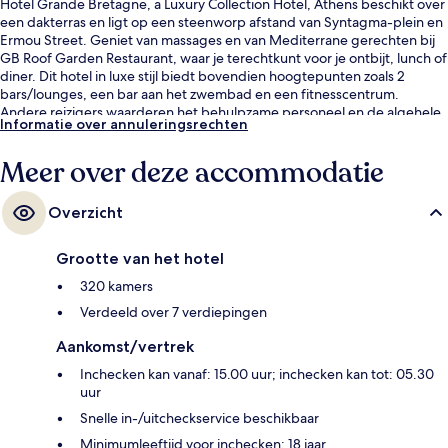
Hotel Grande Bretagne, a Luxury Collection Hotel, Athens beschikt over
een dakterras en ligt op een steenworp afstand van Syntagma-plein en
Ermou Street. Geniet van massages en van Mediterrane gerechten bij
GB Roof Garden Restaurant, waar je terechtkunt voor je ontbijt, lunch of
diner. Dit hotel in luxe stijl biedt bovendien hoogtepunten zoals 2
bars/lounges, een bar aan het zwembad en een fitnesscentrum.
Andere reizigers waarderen het behulpzame personeel en de algehele
Informatie over annuleringsrechten
staat van de accommodatie. Het openbaar vervoer vind je op korte
loopafstand: Station Syntagma ligt vlakbij en Station Panepistimio ligt 8
Meer over deze accommodatie
minuten verderop.
Overzicht
Grootte van het hotel
320 kamers
Verdeeld over 7 verdiepingen
Aankomst/vertrek
Inchecken kan vanaf: 15.00 uur; inchecken kan tot: 05.30
uur
Snelle in-/uitcheckservice beschikbaar
Minimumleeftijd voor inchecken: 18 jaar