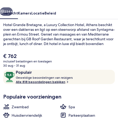
Collection
rige
Volgende
Hotel,
234+
Overzicht
Kamers
Locatie
Beleid
Athens
Hotel Grande Bretagne, a Luxury Collection Hotel, Athens beschikt
over een dakterras en ligt op een steenworp afstand van Syntagma-
plein en Ermou Street. Geniet van massages en van Mediterrane
gerechten bij GB Roof Garden Restaurant, waar je terechtkunt voor
je ontbijt, lunch of diner. Dit hotel in luxe stijl biedt bovendien
hoogtepunten zoals 2 bars/lounges, een bar aan het zwembad en
een fitnesscentrum. Andere reizigers waarderen het behulpzame
De
€ 762
personeel en de algehele staat van de accommodatie. Het
huidige
inclusief belastingen en toeslagen
openbaar vervoer vind je op korte loopafstand: Station Syntagma
prijs
30 aug - 31 aug
ligt vlakbij en Station Panepistimio ligt 8 minuten verderop.
Penthouse Suite, 2 Bedroom Suite, Ac
is
Beoordelingen
9,4
Populair
€ 762
G
van
Geweldige beoordelingen van reizigers
e
Alle 818 beoordelingen bekijken
10,
w
Populair
e
Populaire voorzieningen
l
d
i
Zwembad
Spa
g
e
Huisdiervriendelijk
Parkeerplaatsen