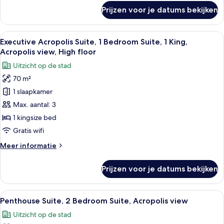
view
over
Prijzen voor je datums bekijken
laden
Grand
Deluxe
Suite,
Alle
Een klassieke zithoek met een bank, t
9
2
Executive Acropolis Suite, 1 Bedroom Suite, 1 King,
foto's
Bedroom
Acropolis view, High floor
Suite,
voor
Uitzicht op de stad
City
Executive
view
70 m²
Acropolis
1 slaapkamer
Suite,
1
Max. aantal: 3
Bedroom
1 kingsize bed
Suite,
Gratis wifi
1
Meer
Meer informatie
King,
details
Acropolis
over
Prijzen voor je datums bekijken
Executive
view,
Acropolis
High
Suite,
Alle
Een chique zithoek met twee banken, 
floor
13
1
Penthouse Suite, 2 Bedroom Suite, Acropolis view
foto's
laden
Bedroom
Uitzicht op de stad
Suite,
voor