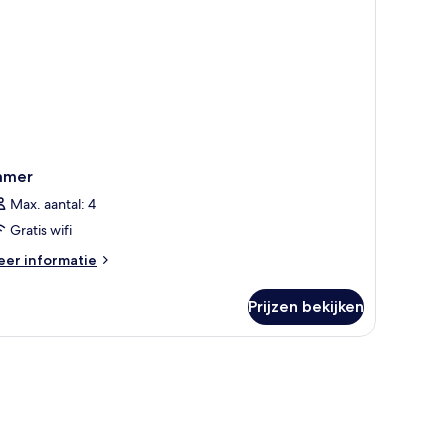
amer
Max. aantal: 4
Gratis wifi
eer
er informatie
tails
er
Prijzen bekijken
amer