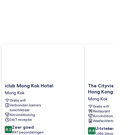
g
iclub Mong Kok Hotel
The Cityview - Chine
iclub
The
iclub Mong Kok Hotel
The Cityview - Chi
Mong
Cityview
Hong Kong
Mong Kok
Kok
-
Mong Kok
Gratis wifi
Hotel
Chinese
Verbonden kamers
Mong
YMCA
Gratis wifi
beschikbaar
Restaurant
Kok
of
Airconditioning
Airconditioning
Hong
24/7 receptie
Wasfaciliteiten
Kong
8.2
Zeer goed
8.8
Mong
Uitstekend
8,2
8,8
van
897 beoordelingen
van
Kok
1.686 beoordelingen