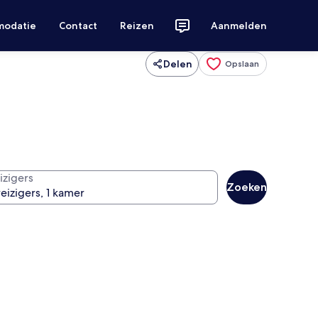
modatie
Contact
Reizen
Aanmelden
Delen
Opslaan
izigers
Zoeken