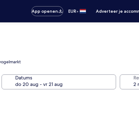
•
App openen
EUR
Adverteer je accom
o vogelmarkt
Datums
Re