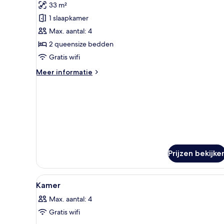
33 m²
Kamer
laden
1 slaapkamer
Max. aantal: 4
2 queensize bedden
Gratis wifi
Meer
Meer informatie
details
over
Kamer
Prijzen bekijke
Alle
Een kluis op de kamer, verdui
2
Kamer
foto's
Max. aantal: 4
voor
Gratis wifi
Kamer