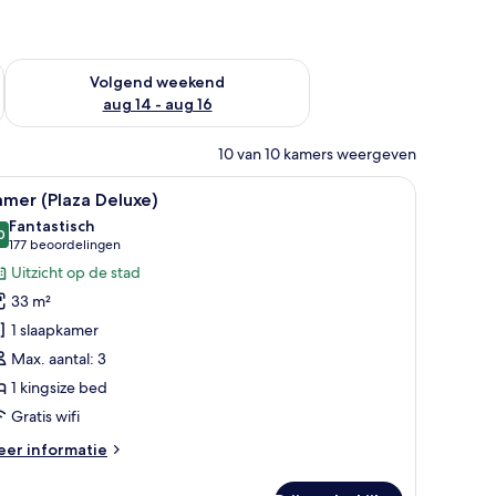
 dit weekend aug 7 - aug 9
De beschikbaarheid controleren voor volgend weekend aug 14
Volgend weekend
aug 14 - aug 16
10 van 10 kamers weergeven
n bar met flessen op de planken.
ureau, een televisie en uitzicht op bergen.
le
Hotelkamer met een groot bed, een bureau met
4
mer (Plaza Deluxe)
oto's
Fantastisch
oor
0
9,0 van 10
(177
177 beoordelingen
amer
beoordelingen)
Uitzicht op de stad
Plaza
33 m²
eluxe)
1 slaapkamer
aden
Max. aantal: 3
1 kingsize bed
Gratis wifi
eer
er informatie
tails
er