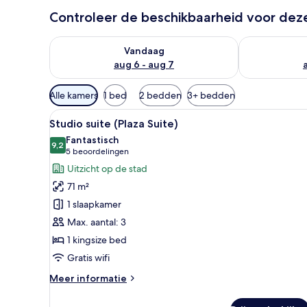
Controleer de beschikbaarheid voor de
De beschikbaarheid controleren voor vanavond aug 
De beschikbaa
Vandaag
aug 6 - aug 7
Beschikbare
Alle kamers
1 bed
2 bedden
3+ bedden
filters
Alle
Een moderne woonkamer met een
voor
5
Studio suite (Plaza Suite)
foto's
kamers
Fantastisch
voor
9,2
9,2 van 10
(5
5 beoordelingen
Studio
beoordelingen)
Uitzicht op de stad
suite
71 m²
(Plaza
1 slaapkamer
Suite)
Max. aantal: 3
laden
1 kingsize bed
Gratis wifi
Meer
Meer informatie
details
over