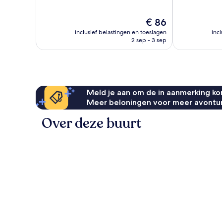
10,
10,
Fantastisch,
Uitzonderlijk,
De
€ 86
2.059
2.000
prijs
beoordelingen
beoordelinge
inclusief belastingen en toeslagen
inc
is
2 sep - 3 sep
€ 86
Meld je aan om de in aanmerking kom
Meer beloningen voor meer avontu
Over deze buurt