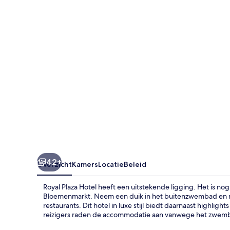
42+
Overzicht
Kamers
Locatie
Beleid
Royal Plaza Hotel heeft een uitstekende ligging. Het is n
Bloemenmarkt. Neem een duik in het buitenzwembad en nut
restaurants. Dit hotel in luxe stijl biedt daarnaast highlig
reizigers raden de accommodatie aan vanwege het zwem