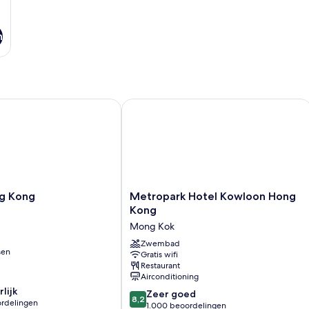
n
 Kong
Metropark Hotel Kowloon Hong Kon
Metropark
ng Kong
Metropark Hotel Kowloon Hong
Hotel
Kong
Kowloon
Mong Kok
Hong
Kong
Zwembad
sen
Gratis wifi
Mong
Restaurant
Kok
Airconditioning
lijk
8.2
Zeer goed
8,2
rdelingen
van
1.000 beoordelingen