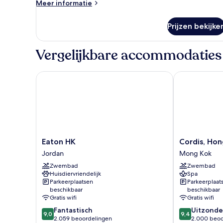
laden
Meer
Meer informatie
details
over
Prijzen bekijke
Kamer
Vergelijkbare accommodaties
Eaton HK
Cordis, Hong
Eaton
Cordis,
Eaton HK
Cordis, Ho
HK
Hong
Jordan
Mong Kok
Jordan
Kong
Zwembad
Zwembad
Mong
Huisdiervriendelijk
Spa
Kok
Parkeerplaatsen
Parkeerplaat
beschikbaar
beschikbaar
Gratis wifi
Gratis wifi
9.0
9.4
Fantastisch
Uitzonder
9,0
9,4
van
van
2.059 beoordelingen
2.000 beoo