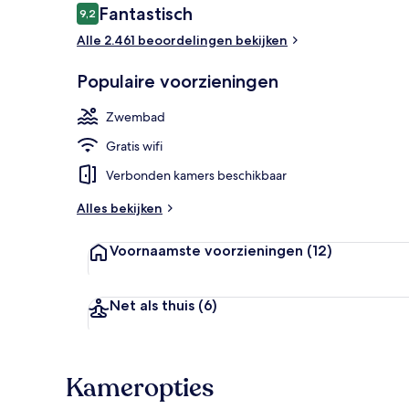
Beoordelingen
Fantastisch
9,2
9,2 op 10 –
Alle 2.461 beoordelingen bekijken
Ingang acco
Populaire voorzieningen
Zwembad
Gratis wifi
Verbonden kamers beschikbaar
Alles bekijken
Voornaamste voorzieningen
(12)
Net als thuis
(6)
Kameropties