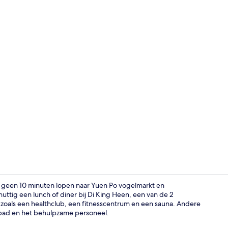
Een buitenz
og geen 10 minuten lopen naar Yuen Po vogelmarkt en
tig een lunch of diner bij Di King Heen, een van de 2
hts zoals een healthclub, een fitnesscentrum en een sauna. Andere
Kamer | Een 
bad en het behulpzame personeel.