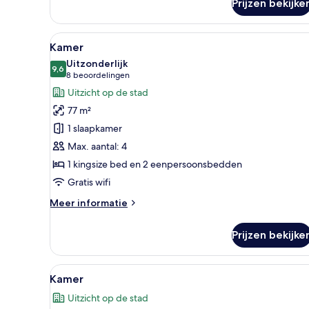
Prijzen bekijke
Studio
suite
(Plaza
Alle
Een moderne hotelkamer met ee
4
Suite)
Kamer
foto's
Uitzonderlijk
voor
9,6
9,6 van 10
(8
8 beoordelingen
Kamer
beoordelingen)
Uitzicht op de stad
laden
77 m²
1 slaapkamer
Max. aantal: 4
1 kingsize bed en 2 eenpersoonsbedden
Gratis wifi
Meer
Meer informatie
details
over
Prijzen bekijke
Kamer
Alle
Kamer | Een kluis op de kamer
2
Kamer
foto's
Uitzicht op de stad
voor