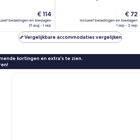
10,
Zeer
De
De
€ 114
€ 72
goed,
prijs
prijs
n
lusief belastingen en toeslagen
inclusief belastingen en toeslagen
1.000
is
is
31 aug - 1 sep
1 sep - 2 sep
beoordelingen
€ 114
€ 72
Vergelijkbare accommodaties vergelijken
ende kortingen en extra's te zien.
ren!