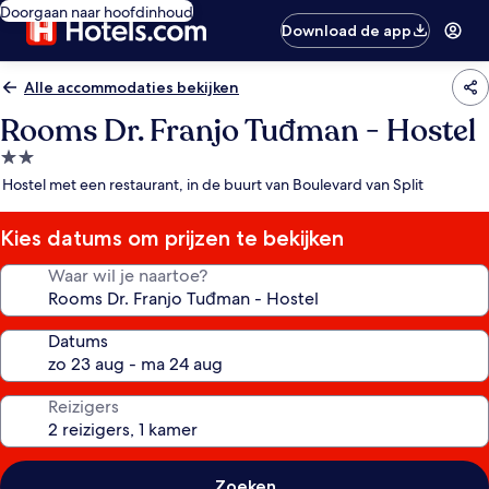
Doorgaan naar hoofdinhoud
Download de app
Alle accommodaties bekijken
Rooms Dr. Franjo Tuđman - Hostel
2.0-
sterrenaccommodatie
Hostel met een restaurant, in de buurt van Boulevard van Split
Kies datums om prijzen te bekijken
Waar wil je naartoe?
Datums
Reizigers
Zoeken