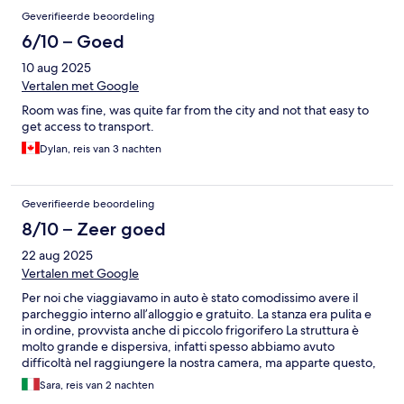
Geverifieerde beoordeling
6/10 – Goed
10 aug 2025
Vertalen met Google
Room was fine, was quite far from the city and not that easy to
get access to transport.
Dylan, reis van 3 nachten
Geverifieerde beoordeling
8/10 – Zeer goed
22 aug 2025
Vertalen met Google
Per noi che viaggiavamo in auto è stato comodissimo avere il
parcheggio interno all’alloggio e gratuito. La stanza era pulita e
in ordine, provvista anche di piccolo frigorifero La struttura è
molto grande e dispersiva, infatti spesso abbiamo avuto
difficoltà nel raggiungere la nostra camera, ma apparte questo,
personale molto gentile e disponibile!
Sara, reis van 2 nachten