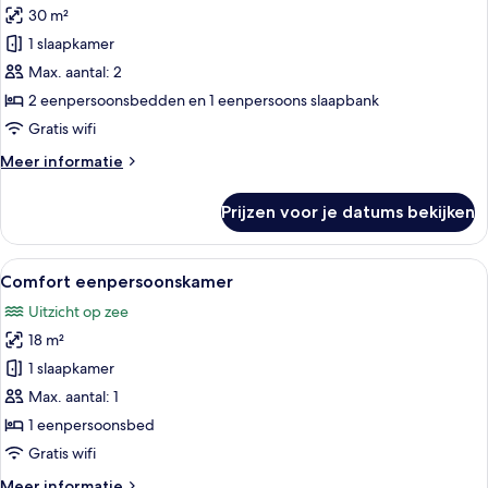
30 m²
Comfort
suite
1 slaapkamer
laden
Max. aantal: 2
2 eenpersoonsbedden en 1 eenpersoons slaapbank
Gratis wifi
Meer
Meer informatie
details
over
Prijzen voor je datums bekijken
Comfort
suite
Alle
Een kamer met een bureau, bureaustoe
8
Comfort eenpersoonskamer
foto's
Uitzicht op zee
voor
18 m²
Comfort
eenpersoonskamer
1 slaapkamer
laden
Max. aantal: 1
1 eenpersoonsbed
Gratis wifi
Meer
Meer informatie