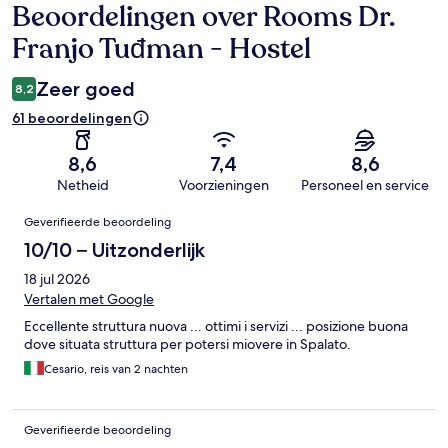
Beoordelingen over Rooms Dr.
Beoordelingen
Franjo Tuđman - Hostel
Zeer goed
8,2
61 beoordelingen
8,6
7,4
8,6
Netheid
Voorzieningen
Personeel en service
Beoordelingen
Geverifieerde beoordeling
10/10 – Uitzonderlijk
18 jul 2026
Vertalen met Google
Eccellente struttura nuova ... ottimi i servizi ... posizione buona
dove situata struttura per potersi miovere in Spalato.
Cesario, reis van 2 nachten
Geverifieerde beoordeling