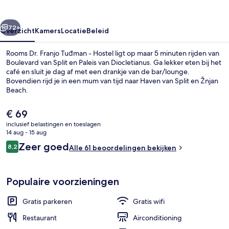
-
Hostel
rige
Volgende
72+
Overzicht
Kamers
Locatie
Beleid
Rooms Dr. Franjo Tuđman - Hostel ligt op maar 5 minuten rijden van
Boulevard van Split en Paleis van Diocletianus. Ga lekker eten bij het
café en sluit je dag af met een drankje van de bar/lounge.
Bovendien rijd je in een mum van tijd naar Haven van Split en Žnjan
Beach.
De
€ 69
huidige
inclusief belastingen en toeslagen
prijs
14 aug - 15 aug
Interieur
is
Beoordelingen
Zeer goed
8,2
Alle 61 beoordelingen bekijken
€ 69
8,2 op 10 –
Populaire voorzieningen
Gratis parkeren
Gratis wifi
Restaurant
Airconditioning