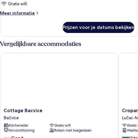
laden
Gratis wifi
Meer
Meer informatie
details
over
Prijzen voor je datums bekijken
Twin
kamer
Vergelijkbare accommodaties
Cottage Bacvice
Croparad
Cottage
Cropara
Cottage Bacvice
Cropar
Bacvice
Hostel
Bačvice
Lučac-
Bačvice
Lučac-
Kitchenette
Gratis wifi
Gratis 
Manuš
Airconditioning
Roken niet toegestaan
Wasfac
7.0
8.8
Goed
Uit