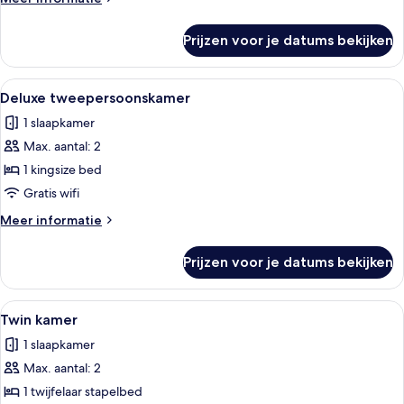
details
over
Prijzen voor je datums bekijken
Comfort
eenpersoonskamer
Alle
Een hotelkamer met een bureau, een b
3
Deluxe tweepersoonskamer
foto's
1 slaapkamer
voor
Max. aantal: 2
Deluxe
tweepersoonskamer
1 kingsize bed
laden
Gratis wifi
Meer
Meer informatie
details
over
Prijzen voor je datums bekijken
Deluxe
tweepersoonskamer
Alle
Een studentenkamer met stapelbedden
1
Twin kamer
foto's
1 slaapkamer
voor
Max. aantal: 2
Twin
kamer
1 twijfelaar stapelbed