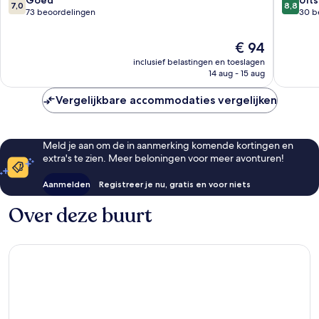
7,0
8,8
van
van
73 beoordelingen
30 b
10,
10,
Goed,
Uitstek
De
€ 94
73
30
prijs
inclusief belastingen en toeslagen
beoordelingen
beoorde
is
14 aug - 15 aug
€ 94
Vergelijkbare accommodaties vergelijken
Meld je aan om de in aanmerking komende kortingen en
extra's te zien. Meer beloningen voor meer avonturen!
Aanmelden
Registreer je nu, gratis en voor niets
Over deze buurt