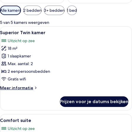
Beschikbare
Alle kamers
2 bedden
3+ bedden
1 bed
filters
voor
5 van 5 kamers weergeven
kamers
Alle
Een compacte slaapkamer met een bu
4
Superior Twin kamer
foto's
Uitzicht op zee
voor
18 m²
Superior
Twin
1 slaapkamer
kamer
Max. aantal: 2
laden
2 eenpersoonsbedden
Gratis wifi
Meer
Meer informatie
details
over
Prijzen voor je datums bekijken
Superior
Twin
kamer
Alle
Een hotelkamer met twee bedden, een 
7
Comfort suite
foto's
Uitzicht op zee
voor