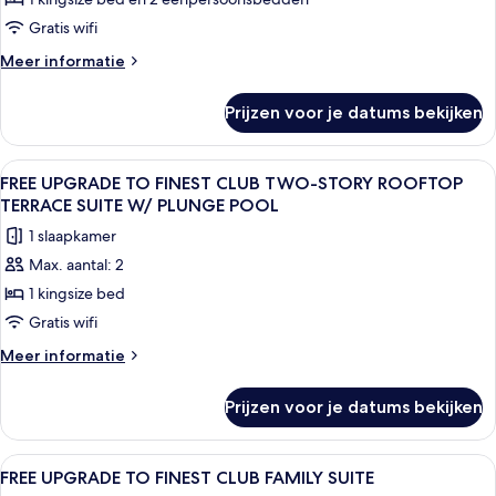
UPGRADE
OR
TO
POOL
Gratis wifi
VIEW
FAMILY
Meer
Meer informatie
SUITE
details
laden
over
Prijzen voor je datums bekijken
FREE
UPGRADE
TO
Alle
Een modern terras buiten met houten vl
7
FAMILY
FREE UPGRADE TO FINEST CLUB TWO-STORY ROOFTOP
foto's
SUITE
TERRACE SUITE W/ PLUNGE POOL
voor
1 slaapkamer
FREE
Max. aantal: 2
UPGRADE
1 kingsize bed
TO
FINEST
Gratis wifi
CLUB
Meer
Meer informatie
TWO-
details
over
STORY
Prijzen voor je datums bekijken
FREE
ROOFTOP
UPGRADE
TERRACE
TO
Alle
Twee bedden met geometrische hoofd
7
SUITE
FINEST
FREE UPGRADE TO FINEST CLUB FAMILY SUITE
foto's
CLUB