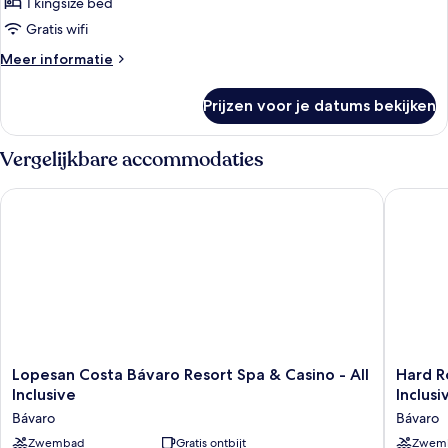
1 kingsize bed
TO
POOL
FINEST
Gratis wifi
CLUB
Meer
Meer informatie
JUNIOR
details
over
SUITE
Prijzen voor je datums bekijken
FREE
WITH
UPGRADE
PRIVATE
TO
Vergelijkbare accommodaties
POOL
FINEST
CLUB
laden
Lopesan Costa Bávaro Resort Spa & Casino - All Inclusive
Hard Roc
JUNIOR
SUITE
WITH
PRIVATE
POOL
Lopesan
Hard
Lopesan Costa Bávaro Resort Spa & Casino - All
Hard R
Costa
Rock
Inclusive
Inclusi
Bávaro
Hotel
Bávaro
Bávaro
Resort
&
Spa
Zwembad
Gratis ontbijt
Casino
Zwem