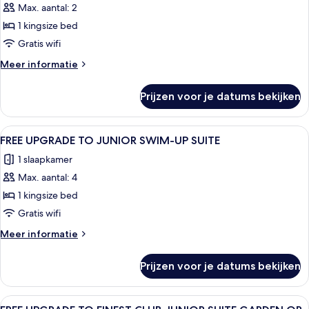
Max. aantal: 2
WITH
EXCELLENCE
PLUNGE
1 kingsize bed
CLUB
POOL
TWO-
Gratis wifi
STORY
Meer
Meer informatie
ROOFTOP
details
over
TERRACE
Prijzen voor je datums bekijken
FREE
SUITE
UPGRADE
WITH
TO
Alle
Een modern hotel met meerdere bal
6
PLUNGE
EXCELLENCE
FREE UPGRADE TO JUNIOR SWIM-UP SUITE
foto's
CLUB
POOL
1 slaapkamer
TWO-
voor
OCEAN
STORY
Max. aantal: 4
FREE
VIEW
ROOFTOP
UPGRADE
1 kingsize bed
TERRACE
laden
TO
SUITE
Gratis wifi
WITH
JUNIOR
Meer
Meer informatie
PLUNGE
SWIM-
details
POOL
UP
over
OCEAN
Prijzen voor je datums bekijken
FREE
SUITE
VIEW
UPGRADE
laden
TO
Alle
Een moderne hotelkamer met een grote
8
JUNIOR