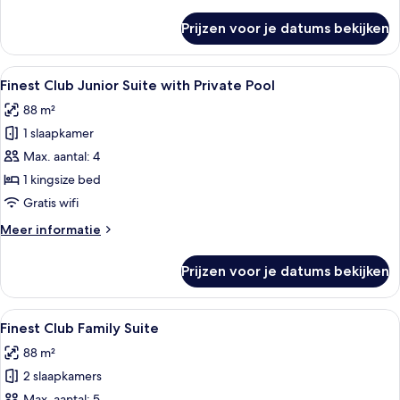
details
Pool
over
Prijzen voor je datums bekijken
Finest
View
Club
laden
Junior
Alle
Een modern buitenzwembad met een 
7
Suite
Finest Club Junior Suite with Private Pool
foto's
Garden
88 m²
Or
voor
Pool
1 slaapkamer
Finest
View
Club
Max. aantal: 4
Junior
1 kingsize bed
Suite
Gratis wifi
with
Meer
Meer informatie
Private
details
Pool
over
Prijzen voor je datums bekijken
Finest
laden
Club
Junior
Alle
Twee bedden met geometrische hoofd
8
Suite
Finest Club Family Suite
foto's
with
88 m²
Private
voor
Pool
2 slaapkamers
Finest
Max. aantal: 5