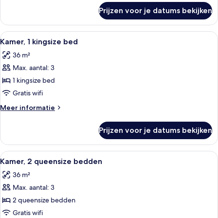
Access)
over
Prijzen voor je datums bekijken
Kamer,
laden
1
kingsize
Alle
Hotelkamer met een bed, twee nachtka
4
bed
Kamer, 1 kingsize bed
foto's
(Club
36 m²
Access)
voor
Max. aantal: 3
Kamer,
1
1 kingsize bed
kingsize
Gratis wifi
bed
Meer
Meer informatie
laden
details
over
Prijzen voor je datums bekijken
Kamer,
1
kingsize
Alle
Hotelkamer met twee bedden, een bure
4
bed
Kamer, 2 queensize bedden
foto's
36 m²
voor
Max. aantal: 3
Kamer,
2
2 queensize bedden
queensize
Gratis wifi