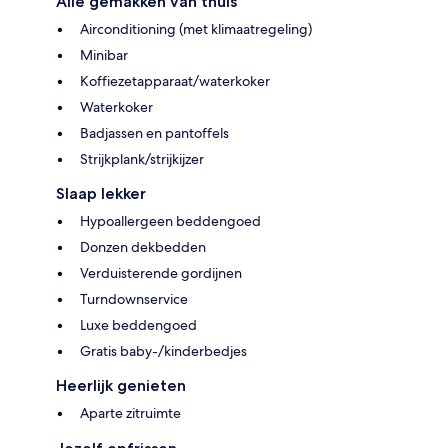
Alle gemakken van thuis
Airconditioning (met klimaatregeling)
Minibar
Koffiezetapparaat/waterkoker
Waterkoker
Badjassen en pantoffels
Strijkplank/strijkijzer
Slaap lekker
Hypoallergeen beddengoed
Donzen dekbedden
Verduisterende gordijnen
Turndownservice
Luxe beddengoed
Gratis baby-/kinderbedjes
Heerlijk genieten
Aparte zitruimte