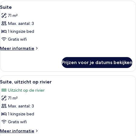
Alle
Een hotelkamer met een bank, een bijze
5
Suite
foto's
71 m²
voor
Max. aantal: 3
Suite
laden
1 kingsize bed
Gratis wifi
Meer
Meer informatie
details
over
Prijzen voor je datums bekijken
Suite
Alle
Een hotelkamer met een groot bed, een
10
Suite, uitzicht op rivier
foto's
Uitzicht op de rivier
voor
71 m²
Suite,
uitzicht
Max. aantal: 3
op
1 kingsize bed
rivier
Gratis wifi
laden
Meer
Meer informatie
details