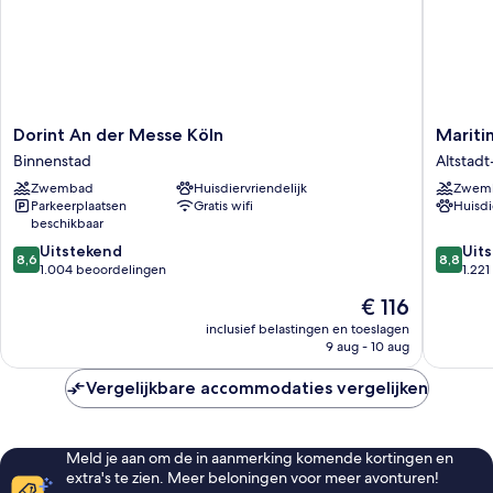
Dorint
Maritim
Dorint An der Messe Köln
Mariti
An
Hotel
Binnenstad
Altstad
der
Köln
Zwembad
Huisdiervriendelijk
Zwem
Messe
Altstadt
Parkeerplaatsen
Gratis wifi
Huisdi
Köln
Nord
beschikbaar
Binnenstad
8.6
8.8
Uitstekend
Uit
8,6
8,8
van
van
1.004 beoordelingen
1.22
10,
10,
De
€ 116
Uitstekend,
Uitstek
prijs
1.004
1.221
inclusief belastingen en toeslagen
is
9 aug - 10 aug
beoordelingen
beoorde
€ 116
Vergelijkbare accommodaties vergelijken
Meld je aan om de in aanmerking komende kortingen en
extra's te zien. Meer beloningen voor meer avonturen!