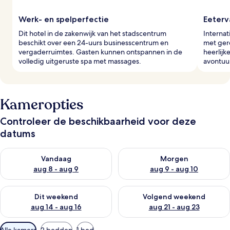
Werk- en spelperfectie
Eeterv
Dit hotel in de zakenwijk van het stadscentrum
Internat
beschikt over een 24-uurs businesscentrum en
met gere
vergaderruimtes. Gasten kunnen ontspannen in de
heerlijk
volledig uitgeruste spa met massages.
avontuur
Kameropties
Controleer de beschikbaarheid voor deze
datums
De beschikbaarheid controleren voor vanavond aug 8 - aug 9
De beschikbaarheid controler
Vandaag
Morgen
aug 8 - aug 9
aug 9 - aug 10
De beschikbaarheid controleren voor dit weekend aug 14 - au
De beschikbaarheid controler
Dit weekend
Volgend weekend
aug 14 - aug 16
aug 21 - aug 23
Beschikbare
Alle kamers
2 bedden
1 bed