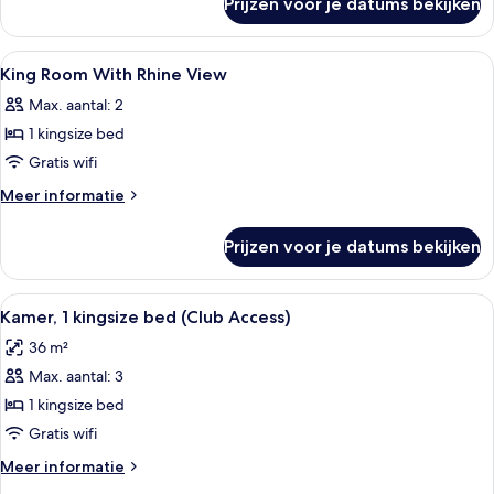
Prijzen voor je datums bekijken
2
laden
Twin
Beds
Alle
Luxe beddengoed, donzen dekbedden, 
7
Rhine
King Room With Rhine View
foto's
View
Max. aantal: 2
voor
1 kingsize bed
King
Room
Gratis wifi
With
Meer
Meer informatie
Rhine
details
over
View
Prijzen voor je datums bekijken
King
laden
Room
With
Alle
Hotelkamer met een bed, twee nachtka
4
Rhine
Kamer, 1 kingsize bed (Club Access)
foto's
View
36 m²
voor
Max. aantal: 3
Kamer,
1
1 kingsize bed
kingsize
Gratis wifi
bed
Meer
Meer informatie
(Club
details