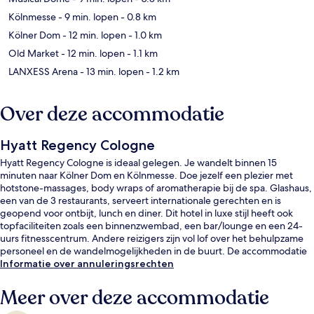
Kölnmesse
- 9 min. lopen
- 0.8 km
Kölner Dom
- 12 min. lopen
- 1.0 km
Old Market
- 12 min. lopen
- 1.1 km
LANXESS Arena
- 13 min. lopen
- 1.2 km
Over deze accommodatie
Hyatt Regency Cologne
Hyatt Regency Cologne is ideaal gelegen. Je wandelt binnen 15
minuten naar Kölner Dom en Kölnmesse. Doe jezelf een plezier met
hotstone-massages, body wraps of aromatherapie bij de spa. Glashaus,
een van de 3 restaurants, serveert internationale gerechten en is
geopend voor ontbijt, lunch en diner. Dit hotel in luxe stijl heeft ook
topfaciliteiten zoals een binnenzwembad, een bar/lounge en een 24-
uurs fitnesscentrum. Andere reizigers zijn vol lof over het behulpzame
personeel en de wandelmogelijkheden in de buurt. De accommodatie
ligt op korte loopafstand van het openbaar vervoer: het is 8 minuten
Informatie over annuleringsrechten
lopen naar Metrostation Deutzer Freiheit en 9 minuten naar
Metrostation Deutz Kölnarena.
Meer over deze accommodatie