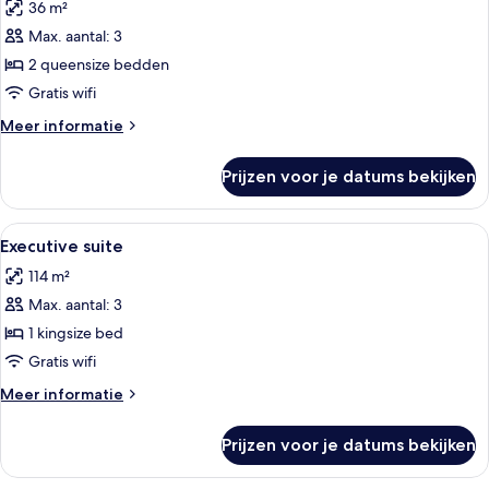
rivier
36 m²
Kamer,
2
Max. aantal: 3
queensize
2 queensize bedden
bedden
Gratis wifi
(Club
Meer
Meer informatie
Access)
details
laden
over
Prijzen voor je datums bekijken
Kamer,
2
queensize
Alle
Een moderne woonkamer met een glaze
5
bedden
Executive suite
foto's
(Club
114 m²
Access)
voor
Max. aantal: 3
Executive
suite
1 kingsize bed
laden
Gratis wifi
Meer
Meer informatie
details
over
Prijzen voor je datums bekijken
Executive
suite