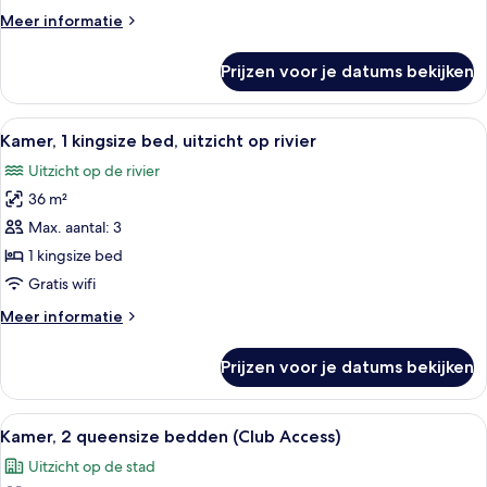
bedden
Meer
Meer informatie
laden
details
over
Prijzen voor je datums bekijken
Kamer,
2
queensize
Alle
Een hotelkamer met een groot bed, een
7
bedden
Kamer, 1 kingsize bed, uitzicht op rivier
foto's
Uitzicht op de rivier
voor
36 m²
Kamer,
1
Max. aantal: 3
kingsize
1 kingsize bed
bed,
Gratis wifi
uitzicht
Meer
Meer informatie
op
details
rivier
over
Prijzen voor je datums bekijken
Kamer,
laden
1
kingsize
Alle
Hotelkamer met twee bedden, een bure
7
bed,
Kamer, 2 queensize bedden (Club Access)
foto's
uitzicht
Uitzicht op de stad
op
voor