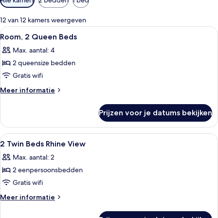
filters
voor
12 van 12 kamers weergeven
kamers
Alle
Een hotelkamer met twee bedden, een 
5
Room, 2 Queen Beds
foto's
Max. aantal: 4
voor
2 queensize bedden
Room,
2
Gratis wifi
Queen
Meer
Meer informatie
Beds
details
over
laden
Prijzen voor je datums bekijken
Room,
2
Queen
Alle
Luxe beddengoed, donzen dekbedden, 
6
Beds
2 Twin Beds Rhine View
foto's
Max. aantal: 2
voor
2 eenpersoonsbedden
2
Twin
Gratis wifi
Beds
Meer
Meer informatie
Rhine
details
over
View