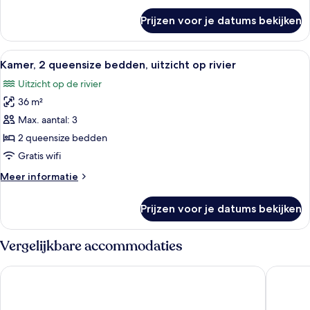
over
Prijzen voor je datums bekijken
Suite,
uitzicht
op
Alle
Een hotelkamer met een groot bed, een
7
rivier
Kamer, 2 queensize bedden, uitzicht op rivier
foto's
Uitzicht op de rivier
voor
36 m²
Kamer,
2
Max. aantal: 3
queensize
2 queensize bedden
bedden,
Gratis wifi
uitzicht
Meer
Meer informatie
op
details
rivier
over
Prijzen voor je datums bekijken
Kamer,
laden
2
queensize
Vergelijkbare accommodaties
bedden,
uitzicht
Dorint An der Messe Köln
Maritim 
op
rivier