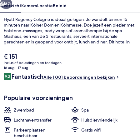
87+
Overzicht
Kamers
Locatie
Beleid
Hyatt Regency Cologne is ideaal gelegen. Je wandelt binnen 15
minuten naar Kölner Dom en Kölnmesse. Doe jezelf een plezier met
hotstone-massages, body wraps of aromatherapie bij de spa.
Glashaus, een van de 3 restaurants, serveert internationale
gerechten en is geopend voor ontbijt, lunch en diner. Dit hotel in
luxe stijl heeft ook topfaciliteiten zoals een binnenzwembad, een
bar/lounge en een 24-uurs fitnesscentrum. Andere reizigers zijn vol
De
€ 151
lof over het behulpzame personeel en de wandelmogelijkheden in
huidige
inclusief belastingen en toeslagen
de buurt. De accommodatie ligt op korte loopafstand van het
prijs
16 aug - 17 aug
openbaar vervoer: het is 8 minuten lopen naar Metrostation Deutzer
Zonneterras
is
Beoordelingen
Freiheit en 9 minuten naar Metrostation Deutz Kölnarena.
Fantastisch
9,2
Alle 1.001 beoordelingen bekijken
€ 151
9,2 op 10 –
Populaire voorzieningen
Zwembad
Spa
Luchthaventransfer
Huisdiervriendelijk
Parkeerplaatsen
Gratis wifi
beschikbaar