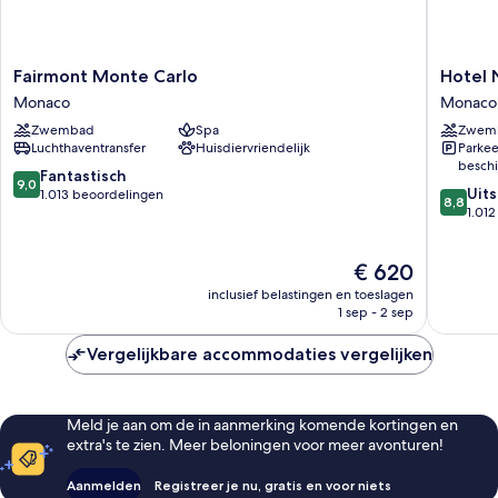
Fairmont
Hotel
Fairmont Monte Carlo
Hotel 
Monte
Novotel
Monaco
Monaco
Carlo
Monte
Zwembad
Spa
Zwem
Monaco
Carlo
Luchthaventransfer
Huisdiervriendelijk
Parkee
Monaco
beschi
9.0
Fantastisch
9,0
8.8
Uit
van
1.013 beoordelingen
8,8
van
1.01
10,
10,
Fantastisch,
Uitstek
1.013
De
€ 620
1.012
beoordelingen
prijs
beoorde
inclusief belastingen en toeslagen
is
1 sep - 2 sep
€ 620
Vergelijkbare accommodaties vergelijken
Meld je aan om de in aanmerking komende kortingen en
extra's te zien. Meer beloningen voor meer avonturen!
Aanmelden
Registreer je nu, gratis en voor niets