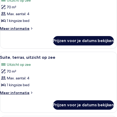
Uitzicht op zee
or
voor
Patio
70 m²
Suite,
View)
uitzicht
Max. aantal: 4
op
1 kingsize bed
zee
Meer
Meer informatie
(N.
details
SSEM,
over
Prijzen voor je datums bekijken
Suite,
)
uitzicht
laden
op
Alle
Een hotelkamer met een groot bed, een
5
zee
Suite, terras, uitzicht op zee
foto's
(N.
Uitzicht op zee
SSEM,
voor
)
70 m²
Suite,
terras,
Max. aantal: 4
uitzicht
1 kingsize bed
op
Meer
Meer informatie
zee
details
laden
over
Prijzen voor je datums bekijken
Suite,
terras,
uitzicht