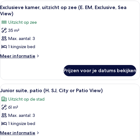
Alle
Hotelkamer met een bed, een rode fau
3
Exclusieve kamer, uitzicht op zee (E. EM, Exclusive, Sea
foto's
View)
voor
Uitzicht op zee
Exclusieve
35 m²
kamer,
Max. aantal: 3
uitzicht
op
1 kingsize bed
zee
Meer
Meer informatie
(E.
details
over
EM,
Prijzen voor je datums bekijken
Exclusieve
Exclusive,
kamer,
Sea
uitzicht
Alle
Een ruime slaapkamer met een groot be
4
View)
op
Junior suite, patio (H. SJ, City or Patio View)
foto's
zee
laden
Uitzicht op de stad
(E.
voor
EM,
61 m²
Junior
Exclusive,
suite,
Max. aantal: 3
Sea
patio
View)
1 kingsize bed
(H.
Meer
Meer informatie
SJ,
details