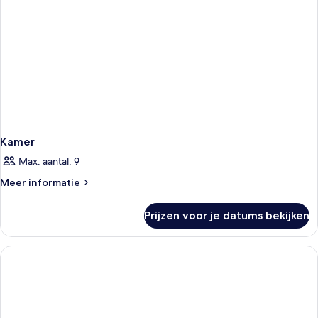
Kamer
Max. aantal: 9
Meer
Meer informatie
details
over
Prijzen voor je datums bekijken
Kamer