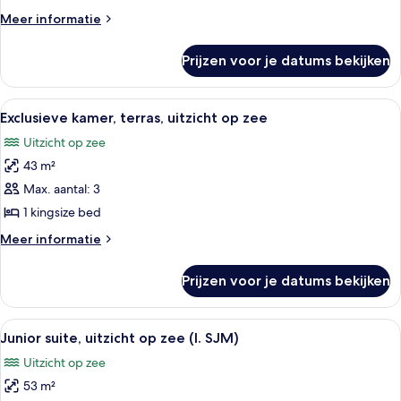
Meer
Meer informatie
details
over
Prijzen voor je datums bekijken
Deluxe
kamer,
patio
Alle
Ruime slaapkamer met een groot bed, e
5
Exclusieve kamer, terras, uitzicht op zee
foto's
Uitzicht op zee
voor
43 m²
Exclusieve
kamer,
Max. aantal: 3
terras,
1 kingsize bed
uitzicht
Meer
Meer informatie
op
details
zee
over
Prijzen voor je datums bekijken
Exclusieve
laden
kamer,
terras,
Alle
Een ruime woonkamer met een bank, fau
5
uitzicht
Junior suite, uitzicht op zee (I. SJM)
foto's
op
Uitzicht op zee
zee
voor
53 m²
Junior