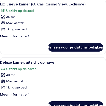
Alle
Een slaapkamer met een groot bed, tw
3
op
Exclusieve kamer (G. Cas, Casino View, Exclusive)
foto's
zee
Uitzicht op de stad
voor
30 m²
Exclusieve
kamer
Max. aantal: 3
(G.
1 kingsize bed
Cas,
Meer
Meer informatie
Casino
details
View,
over
Prijzen voor je datums bekijken
Exclusieve
Exclusive)
kamer
laden
(G.
Alle
Hotelkamer met een groot bed, een zit
3
Cas,
Deluxe kamer, uitzicht op haven
foto's
Casino
Uitzicht op de haven
View,
voor
Exclusive)
43 m²
Deluxe
kamer,
Max. aantal: 3
uitzicht
1 kingsize bed
op
Meer
Meer informatie
haven
details
laden
over
Prijzen voor je datums bekijken