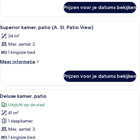
City
over
Prijzen voor je datums bekijken
Junior
or
suite,
Patio
patio
Alle
Hotelkamer met een bed, een bureau, e
View)
4
(H.
Superior kamer, patio (A. SI, Patio View)
foto's
SJ,
laden
34 m²
City
voor
or
Max. aantal: 2
Superior
Patio
kamer,
1 kingsize bed
View)
patio
Meer
Meer informatie
(A.
details
over
SI,
Prijzen voor je datums bekijken
Superior
Patio
kamer,
View)
patio
Alle
Een hotelkamer met een groot bed, een
4
laden
(A.
Deluxe kamer, patio
foto's
SI,
Uitzicht op de stad
Patio
voor
View)
41 m²
Deluxe
kamer,
1 slaapkamer
patio
Max. aantal: 3
laden
1 kingsize bed