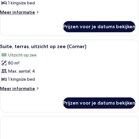
patio
1 kingsize bed
(C.
Meer
Meer informatie
LXP,
details
over
Prestige,
Prijzen voor je datums bekijken
Kamer,
Patio
patio
View)
(C.
Alle
Een ruime woonkamer met een bank, fau
5
laden
LXP,
Suite, terras, uitzicht op zee (Corner)
foto's
Prestige,
Uitzicht op zee
Patio
voor
View)
80 m²
Suite,
terras,
Max. aantal: 4
uitzicht
1 kingsize bed
op
Meer
Meer informatie
zee
details
(Corner)
over
Prijzen voor je datums bekijken
Suite,
laden
terras,
uitzicht
op
zee
(Corner)