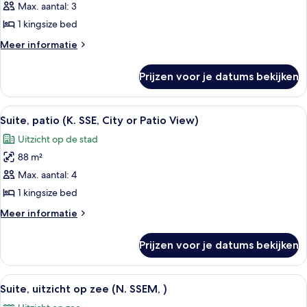
suite,
Max. aantal: 3
uitzicht
1 kingsize bed
op
Meer
Meer informatie
zee
details
(I.
over
Prijzen voor je datums bekijken
Junior
SJM)
suite,
laden
uitzicht
Alle
Een moderne woonkamer met een bank, 
5
op
Suite, patio (K. SSE, City or Patio View)
foto's
zee
Uitzicht op de stad
(I.
voor
SJM)
88 m²
Suite,
patio
Max. aantal: 4
(K.
1 kingsize bed
SSE,
Meer
Meer informatie
City
details
or
over
Prijzen voor je datums bekijken
Suite,
Patio
patio
View)
(K.
Alle
Een ruime woonkamer met een bank, fa
laden
4
SSE,
Suite, uitzicht op zee (N. SSEM, )
foto's
City