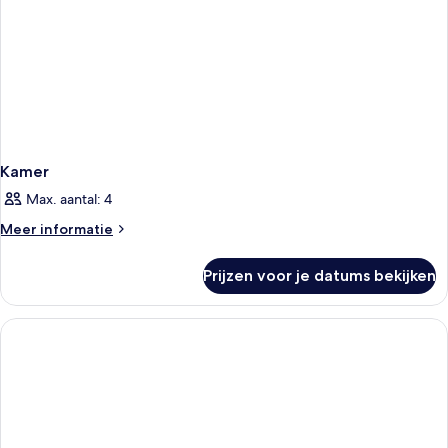
Kamer
Max. aantal: 4
Meer
Meer informatie
details
over
Prijzen voor je datums bekijken
Kamer