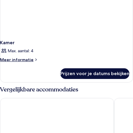
Kamer
Max. aantal: 4
Meer
Meer informatie
details
over
Prijzen voor je datums bekijken
Kamer
Vergelijkbare accommodaties
Fairmont Monte Carlo
Hotel No