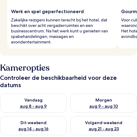
Werk en spel geperfectioneerd
Gourm
Zakelijke reizigers kunnen terecht bij het hotel, dat
Voor cul
beschikt over acht vergaderruimtes en een
waaronde
businesscentrum. Na het werk kunt u genieten van
Het hote
spabehandelingen, massages en
avondba
avondentertainment.
Kameropties
Controleer de beschikbaarheid voor deze
datums
De beschikbaarheid controleren voor vanavond aug 8 - aug 9
De beschikbaarheid controler
Vandaag
Morgen
aug 8 - aug 9
aug 9 - aug 10
De beschikbaarheid controleren voor dit weekend aug 14 - au
De beschikbaarheid controler
Dit weekend
Volgend weekend
aug 14 - aug 16
aug 21 - aug 23