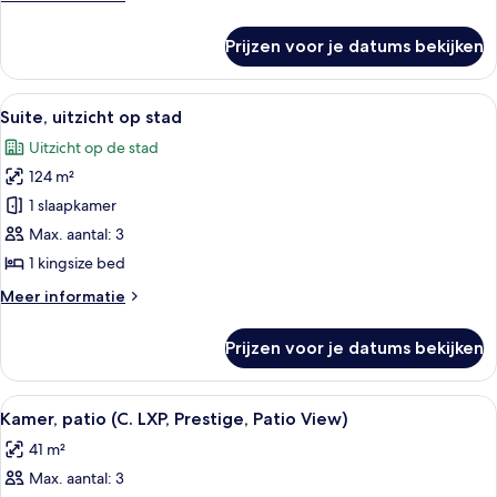
details
over
Prijzen voor je datums bekijken
Suite
(Casino
View)
Alle
Een moderne woonkamer met een bank, 
6
Suite, uitzicht op stad
foto's
Uitzicht op de stad
voor
124 m²
Suite,
uitzicht
1 slaapkamer
op
Max. aantal: 3
stad
1 kingsize bed
laden
Meer
Meer informatie
details
over
Prijzen voor je datums bekijken
Suite,
uitzicht
op
Alle
Een hotelkamer met een groot bed, een
4
stad
Kamer, patio (C. LXP, Prestige, Patio View)
foto's
41 m²
voor
Max. aantal: 3
Kamer,