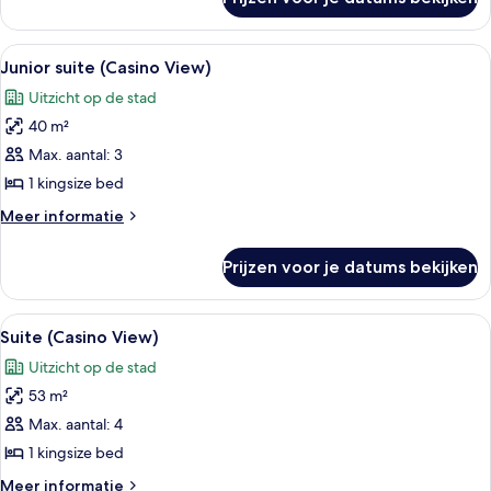
Deluxe
kamer,
uitzicht
Alle
Hotelkamer met een groot bed, een nac
4
op
Junior suite (Casino View)
foto's
haven
Uitzicht op de stad
voor
40 m²
Junior
suite
Max. aantal: 3
(Casino
1 kingsize bed
View)
Meer
Meer informatie
laden
details
over
Prijzen voor je datums bekijken
Junior
suite
(Casino
Alle
Een weelderige woonkamer met een bank
4
View)
Suite (Casino View)
foto's
Uitzicht op de stad
voor
53 m²
Suite
(Casino
Max. aantal: 4
View)
1 kingsize bed
laden
Meer
Meer informatie