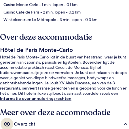
Casino Monte Carlo
- 1 min. lopen
- 0.1 km
Casino Café de Paris
- 2 min. lopen
- 0.2 km
Winkelcentrum Le Métropole
- 3 min. lopen
- 0.3 km
Over deze accommodatie
Hôtel de Paris Monte-Carlo
Hôtel de Paris Monte-Carlo ligt in de buurt van het strand, waar je kunt
genieten van cabana's, parasols en ligstoelen. Bovendien ligt de
accommodatie praktisch naast Circuit de Monaco. Bij het
buitenzwembad zul je je zeker vermaken. Je kunt ook relaxen in de spa,
waar je geniet van diepe bindweefselmassages, body wraps en
gezichtsbehandelingen. Le Louis XV Alain Ducasse, een van de 3
restaurants, serveert Franse gerechten en is geopend voor de lunch en
het diner. Dit hotel in luxe stijl biedt daarnaast voordelen zoals een
casino, een bar/lounge en een fitnesscentrum.
Informatie over annuleringsrechten
Meer over deze accommodatie
Overzicht