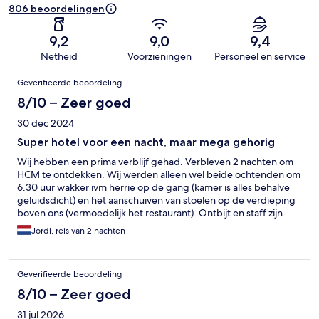
806 beoordelingen
9,2
9,0
9,4
Netheid
Voorzieningen
Personeel en service
Beoordelingen
Geverifieerde beoordeling
8/10 – Zeer goed
30 dec 2024
Super hotel voor een nacht, maar mega gehorig
Wij hebben een prima verblijf gehad. Verbleven 2 nachten om
HCM te ontdekken. Wij werden alleen wel beide ochtenden om
6.30 uur wakker ivm herrie op de gang (kamer is alles behalve
geluidsdicht) en het aanschuiven van stoelen op de verdieping
boven ons (vermoedelijk het restaurant). Ontbijt en staff zijn
super!
Jordi, reis van 2 nachten
Geverifieerde beoordeling
8/10 – Zeer goed
31 jul 2026