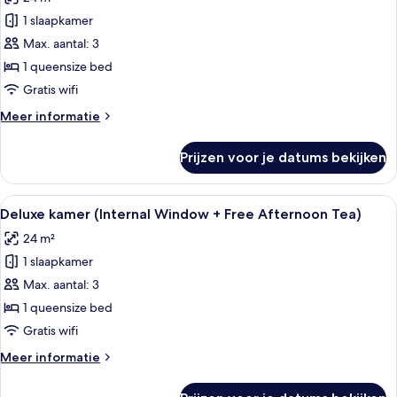
Premium
+
kamer
1 slaapkamer
Free
(Double
Afternoon
Max. aantal: 3
Tea)
Window
1 queensize bed
+
Gratis wifi
Free
Meer
Meer informatie
Afternoon
details
Tea)
over
Prijzen voor je datums bekijken
laden
Premium
kamer
(Double
Alle
Een slaapkamer met een bed, nachtkas
10
Window
Deluxe kamer (Internal Window + Free Afternoon Tea)
foto's
+
24 m²
Free
voor
Afternoon
1 slaapkamer
Deluxe
Tea)
kamer
Max. aantal: 3
(Internal
1 queensize bed
Window
Gratis wifi
+
Meer
Meer informatie
Free
details
Afternoon
over