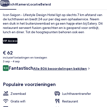
82+
Overzicht
Kamers
Locatie
Beleid
Icon Saigon - Lifestyle Design Hotel ligt op slechts 7 km afstand van
de luchthaven en biedt 24 uur per dag een ophaalservice. Neem
een duik in het buitenzwembad en ga een hapje eten bij Eatery. Dit
restaurant serveert fusion-gerechten en is geopend voor ontbijt,
lunch en diner. Tot de hoogtepunten behoren ook een
fitnesscentrum en een bar/lounge. Andere reizigers raden de
accommodatie aan vanwege het behulpzame personeel en de
VIP Access
locatie. De accommodatie ligt op korte loopafstand van het
openbaar vervoer: het is 4 minuten lopen naar Metrostation Opera
De
€ 62
House en 11 minuten naar Metrostation Ba Son.
Voorkant van accommodatie
huidige
inclusief belastingen en toeslagen
prijs
3 sep - 4 sep
is
Beoordelingen
Fantastisch
9,0
Alle 806 beoordelingen bekijken
€ 62
9,0 op 10 –
Populaire voorzieningen
Zwembad
Luchthaventransfer
Gratis wifi
Restaurant