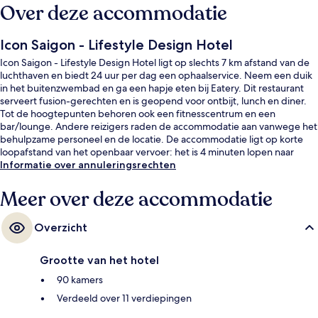
Over deze accommodatie
Icon Saigon - Lifestyle Design Hotel
Icon Saigon - Lifestyle Design Hotel ligt op slechts 7 km afstand van de
luchthaven en biedt 24 uur per dag een ophaalservice. Neem een duik
in het buitenzwembad en ga een hapje eten bij Eatery. Dit restaurant
serveert fusion-gerechten en is geopend voor ontbijt, lunch en diner.
Tot de hoogtepunten behoren ook een fitnesscentrum en een
bar/lounge. Andere reizigers raden de accommodatie aan vanwege het
behulpzame personeel en de locatie. De accommodatie ligt op korte
loopafstand van het openbaar vervoer: het is 4 minuten lopen naar
Metrostation Opera House en 11 minuten naar Metrostation Ba Son.
Informatie over annuleringsrechten
Meer over deze accommodatie
Overzicht
Grootte van het hotel
90 kamers
Verdeeld over 11 verdiepingen