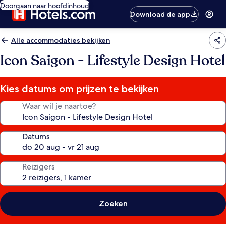
Doorgaan naar hoofdinhoud
Download de app
Alle accommodaties bekijken
Icon Saigon - Lifestyle Design Hotel
Kies datums om prijzen te bekijken
Waar wil je naartoe?
Datums
Reizigers
Zoeken