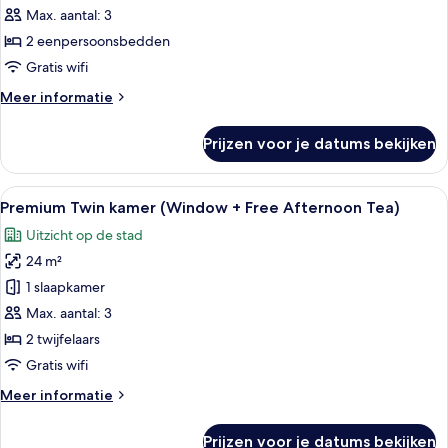
Free
Twin
Max. aantal: 3
Afternoon
kamer
Tea)
2 eenpersoonsbedden
(Internal
Gratis wifi
Window
Meer
Meer informatie
+
details
Free
over
Prijzen voor je datums bekijken
Deluxe
Afternoon
Twin
Tea)
kamer
Alle
Een hotelkamer met twee bedden, een
laden
7
(Internal
Premium Twin kamer (Window + Free Afternoon Tea)
foto's
Window
Uitzicht op de stad
+
voor
Free
24 m²
Premium
Afternoon
Twin
1 slaapkamer
Tea)
kamer
Max. aantal: 3
(Window
2 twijfelaars
+
Gratis wifi
Free
Meer
Meer informatie
Afternoon
details
Tea)
over
Prijzen voor je datums bekijken
Premium