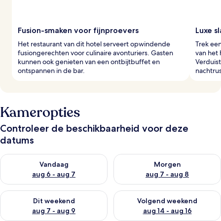
Fusion-smaken voor fijnproevers
Luxe s
Het restaurant van dit hotel serveert opwindende
Trek ee
fusiongerechten voor culinaire avonturiers. Gasten
van het 
kunnen ook genieten van een ontbijtbuffet en
Verduis
ontspannen in de bar.
nachtrus
Kameropties
Controleer de beschikbaarheid voor deze
datums
De beschikbaarheid controleren voor vanavond aug 6 - aug 7
De beschikbaarheid controler
Vandaag
Morgen
aug 6 - aug 7
aug 7 - aug 8
De beschikbaarheid controleren voor dit weekend aug 7 - aug
De beschikbaarheid controler
Dit weekend
Volgend weekend
aug 7 - aug 9
aug 14 - aug 16