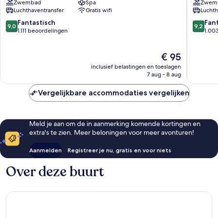
Zwembad
Spa
Zwem
Hotel
&
Luchthaventransfer
Gratis wifi
Luchth
District
Spa
1
District
9.0
9.2
Fantastisch
Fan
9,0
9,2
1
van
van
1.111 beoordelingen
1.00
10,
10,
Fantastisch,
Fantasti
De
€ 95
1.111
1.003
prijs
beoordelingen
beoorde
inclusief belastingen en toeslagen
is
7 aug - 8 aug
€ 95
Vergelijkbare accommodaties vergelijken
Meld je aan om de in aanmerking komende kortingen en
extra's te zien. Meer beloningen voor meer avonturen!
Aanmelden
Registreer je nu, gratis en voor niets
Over deze buurt