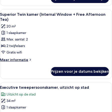
laden
Twin
kamer
Alle
Een hotelkamer met twee bedden, een b
7
(Window
Superior Twin kamer (Internal Window + Free Afternoon
foto's
+
Tea)
Free
voor
20 m²
Afternoon
Superior
Tea)
1 slaapkamer
Twin
Max. aantal: 2
kamer
(Internal
2 twijfelaars
Window
Gratis wifi
+
Meer
Meer informatie
Free
details
Afternoon
over
Prijzen voor je datums bekijken
Superior
Tea)
Twin
laden
kamer
Alle
Een moderne hotelkamer met een bed, b
6
(Internal
Executive tweepersoonskamer, uitzicht op stad
foto's
Window
Uitzicht op de stad
+
voor
Free
34 m²
Executive
Afternoon
tweepersoonskamer,
1 slaapkamer
Tea)