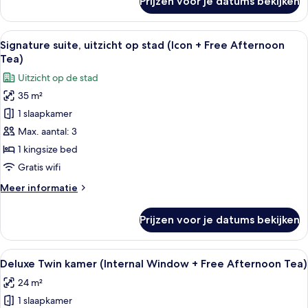
Prijzen voor je datums bekijken
Deluxe
Tea)
kamer
laden
(Internal
Alle
Signature suite, uitzicht op stad (Ico
7
Window
Signature suite, uitzicht op stad (Icon + Free Afternoon
foto's
+
Tea)
Free
voor
Uitzicht op de stad
Afternoon
Signature
Tea)
35 m²
suite,
1 slaapkamer
uitzicht
op
Max. aantal: 3
stad
1 kingsize bed
(Icon
Gratis wifi
+
Meer
Meer informatie
Free
details
Afternoon
over
Prijzen voor je datums bekijken
Signature
Tea)
suite,
laden
uitzicht
Alle
Een hotelkamer met twee bedden, een
7
op
Deluxe Twin kamer (Internal Window + Free Afternoon Tea)
foto's
stad
24 m²
(Icon
voor
+
1 slaapkamer
Deluxe