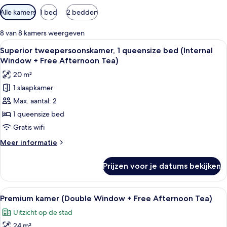
Beschikbare
Alle kamers
1 bed
2 bedden
filters
voor
8 van 8 kamers weergeven
kamers
Alle
Een slaapkamer met een bed, nachtkast
8
Superior tweepersoonskamer, 1 queensize bed (Internal
foto's
Window + Free Afternoon Tea)
voor
20 m²
Superior
1 slaapkamer
tweepersoonskamer,
Max. aantal: 2
1
queensize
1 queensize bed
bed
Gratis wifi
(Internal
Meer
Meer informatie
Window
details
+
over
Prijzen voor je datums bekijken
Superior
Free
tweepersoonskamer,
Afternoon
1
Alle
Hotelkamer met een groot bed, een pl
Tea)
7
queensize
Premium kamer (Double Window + Free Afternoon Tea)
foto's
bed
laden
Uitzicht op de stad
(Internal
voor
Window
24 m²