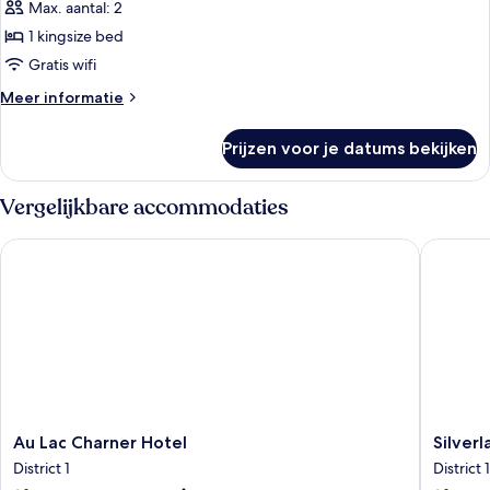
uitzicht
Max. aantal: 2
op
1 kingsize bed
stad
Gratis wifi
laden
Meer
Meer informatie
details
over
Prijzen voor je datums bekijken
Executive
tweepersoonskamer,
uitzicht
Vergelijkbare accommodaties
op
stad
Au Lac Charner Hotel
Silverla
Au
Silverla
Au Lac Charner Hotel
Silver
Lac
Sakyo
District 1
District 1
Charner
Hotel