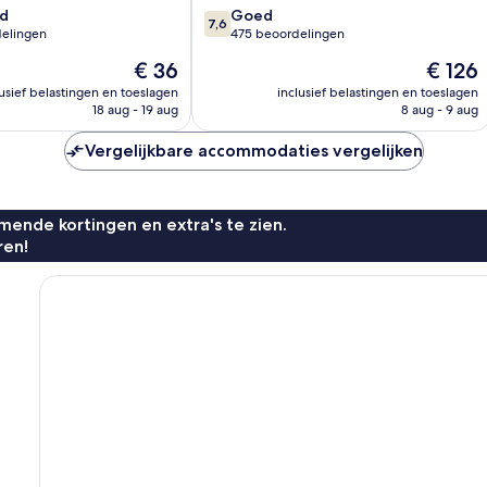
7.6
d
fly
Goed
7,6
van
elingen
Doha
475 beoordelingen
10,
De
De
€ 36
€ 126
Goed,
prijs
prijs
475
lusief belastingen en toeslagen
inclusief belastingen en toeslagen
is
is
18 aug - 19 aug
8 aug - 9 aug
beoordelingen
€ 36
€ 126
n
Vergelijkbare accommodaties vergelijken
ende kortingen en extra's te zien.
ren!