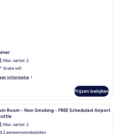
amer
Max. aantal: 2
Gratis wifi
eer
er informatie
tails
er
Prijzen bekijken
amer
en laptopwerkplek
le
Een kluis op de kamer, een bureau, een lapt
5
win Room - Non Smoking - FREE Scheduled Airport
oto's
uttle
oor
Max. aantal: 2
win
2 eenpersoonsbedden