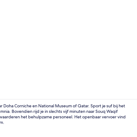
Sportschool
aar Doha Corniche en National Museum of Qatar. Sport je suf bij het
Omnia. Bovendien rijd je in slechts vijf minuten naar Souq Waqif
s waarderen het behulpzame personeel. Het openbaar vervoer vind
Zitruimte lo
um.