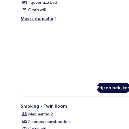
laden
FREE
1 queensize bed
Non-
Scheduled
Smoking
Gratis wifi
Airport
-
Shuttle
Meer
Meer informatie
Double
details
over
Room
Non-
laden
Smoking
-
Double
Room
Prijzen bekijke
Alle
Een kluis op de kamer, een bu
3
Smoking - Twin Room
foto's
Max. aantal: 2
voor
2 eenpersoonsbedden
Smoking