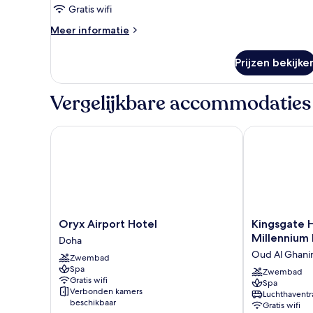
Gratis wifi
Meer
Meer informatie
details
over
Prijzen bekijke
Twin
Room
-
Vergelijkbare accommodaties
Non-
Smoking
Oryx Airport Hotel
Kingsgate Ho
Oryx
Kingsgate
Oryx Airport Hotel
Kingsgate 
Airport
Hotel
Millennium 
Doha
Hotel
Doha
Oud Al Ghan
Zwembad
Doha
by
Spa
Millennium
Zwembad
Gratis wifi
Spa
Hotels
Verbonden kamers
Luchthaventr
Oud
beschikbaar
Gratis wifi
Al