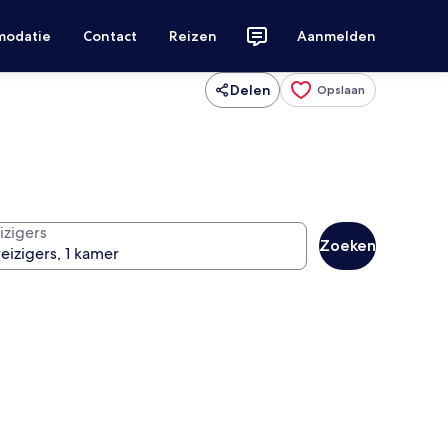
modatie
Contact
Reizen
Aanmelden
Delen
Opslaan
izigers
Zoeken