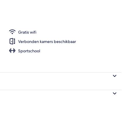
r ontbijt, lunch en diner
Gratis wifi
Verbonden kamers beschikbaar
Sportschool