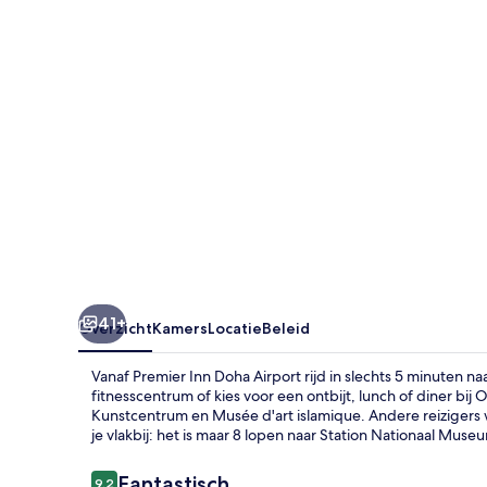
41+
Overzicht
Kamers
Locatie
Beleid
Vanaf Premier Inn Doha Airport rijd in slechts 5 minuten n
fitnesscentrum of kies voor een ontbijt, lunch of diner bij 
Kunstcentrum en Musée d'art islamique. Andere reiziger
je vlakbij: het is maar 8 lopen naar Station Nationaal Muse
Beoordelingen
Fantastisch
9,2