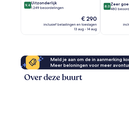
9.4
Uitzonderlijk
8.0
Ghanim
Zeer goe
9,4
8,0
van
1.249 beoordelingen
van
480 beoord
10,
10,
De
€ 290
Uitzonderlijk,
Zeer
prijs
1.249
goed,
inclusief belastingen en toeslagen
inc
is
beoordelingen
13 aug - 14 aug
480
€ 290
beoordelinge
Meld je aan om de in aanmerking kom
Meer beloningen voor meer avontu
Over deze buurt