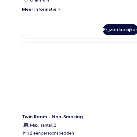
-
Gratis wifi
Twin
Meer
Meer informatie
Room
details
over
laden
Smoking
Prijzen bekijke
-
Twin
Room
Twin Room - Non-Smoking
Max. aantal: 2
2 eenpersoonsbedden