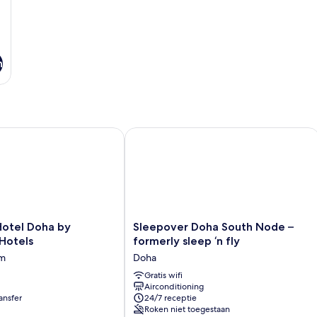
n
tel Doha by Millennium Hotels
Sleepover Doha South Node – formerly
Sleepover
Hotel Doha by
Sleepover Doha South Node –
Doha
Hotels
formerly sleep ‘n fly
South
im
Doha
Node
–
Gratis wifi
Airconditioning
formerly
ansfer
24/7 receptie
sleep
Roken niet toegestaan
‘n