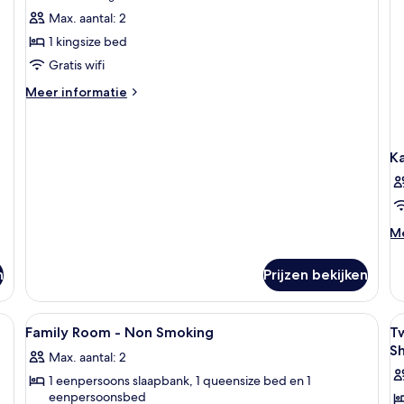
Smoking
beoordeling)
Max. aantal: 2
-
1 kingsize bed
Double
Gratis wifi
Room
Meer
laden
Meer informatie
details
over
Smoking
-
K
Double
Room
M
Me
de
ov
n
Prijzen bekijken
K
reau, een laptopwerkplek
Alle
Een kluis op de kamer, een bureau, e
Al
4
Family Room - Non Smoking
T
foto's
f
Sh
Max. aantal: 2
voor
v
1 eenpersoons slaapbank, 1 queensize bed en 1
Family
T
eenpersoonsbed