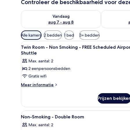
Controleer de beschikbaarheid voor de
De beschikbaarheid controleren voor vanavond aug 
De beschikbaa
Vandaag
aug 7 - aug 8
Beschikbare
Alle kamers
2 bedden
1 bed
3+ bedden
filters
Alle
Een kluis op de kamer, een bu
voor
5
Twin Room - Non Smoking - FREE Scheduled Airpo
foto's
kamers
Shuttle
voor
Max. aantal: 2
Twin
2 eenpersoonsbedden
Room
Gratis wifi
-
Non
Meer
Meer informatie
details
Smoking
over
-
Prijzen bekijke
Twin
FREE
Room
Scheduled
-
Alle
Een kluis op de kamer, een bu
2
Non
Airport
Non-Smoking - Double Room
foto's
Smoking
Shuttle
Max. aantal: 2
-
voor