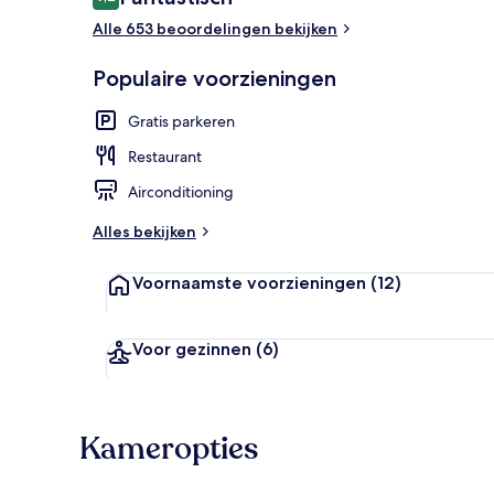
9,2 op 10 –
Alle 653 beoordelingen bekijken
Ze serveren e
Populaire voorzieningen
Gratis parkeren
Restaurant
Airconditioning
Alles bekijken
Voornaamste voorzieningen
(12)
Voor gezinnen
(6)
Kameropties