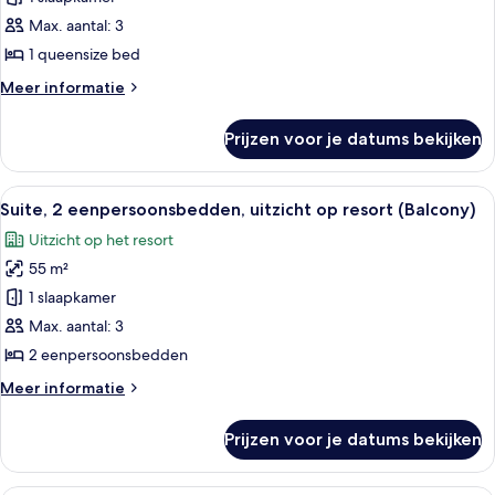
1
Max. aantal: 3
queensize
1 queensize bed
bed,
Meer
Meer informatie
uitzicht
details
op
over
Prijzen voor je datums bekijken
Junior
resort
suite,
(Balcony)
1
Alle
Kameruitzicht
laden
9
queensize
Suite, 2 eenpersoonsbedden, uitzicht op resort (Balcony)
foto's
bed,
Uitzicht op het resort
uitzicht
voor
op
55 m²
Suite,
resort
2
1 slaapkamer
(Balcony)
eenpersoonsbedden,
Max. aantal: 3
uitzicht
2 eenpersoonsbedden
op
Meer
Meer informatie
resort
details
(Balcony)
over
Prijzen voor je datums bekijken
Suite,
laden
2
eenpersoonsbedden,
Kameruitzicht