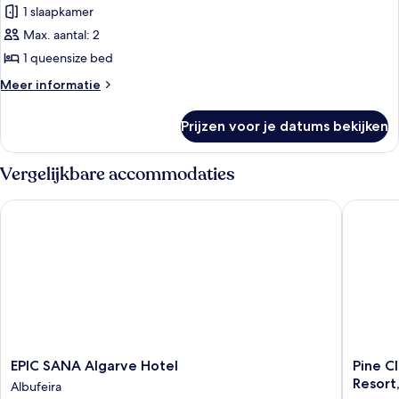
kamer,
1 slaapkamer
1
Max. aantal: 2
queensize
1 queensize bed
bed,
Meer
Meer informatie
uitzicht
details
op
over
Prijzen voor je datums bekijken
Deluxe
resort
kamer,
(Balcony)
1
Vergelijkbare accommodaties
laden
queensize
bed,
EPIC SANA Algarve Hotel
Pine Clif
uitzicht
op
resort
(Balcony)
EPIC
Pine
EPIC SANA Algarve Hotel
Pine Cl
SANA
Cliffs
Resort
Albufeira
Algarve
Residen