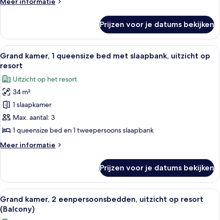
Meer
Meer informatie
oceaan
details
(Balcony)
over
Prijzen voor je datums bekijken
Deluxe
laden
kamer,
2
Alle
Kameruitzicht
6
eenpersoonsbedden,
Grand kamer, 1 queensize bed met slaapbank, uitzicht op
foto's
uitzicht
resort
op
voor
Uitzicht op het resort
oceaan
Grand
(Balcony)
34 m²
kamer,
1 slaapkamer
1
queensize
Max. aantal: 3
bed
1 queensize bed en 1 tweepersoons slaapbank
met
Meer
Meer informatie
slaapbank,
details
uitzicht
over
Prijzen voor je datums bekijken
Grand
op
kamer,
resort
1
Alle
Kameruitzicht
laden
5
queensize
Grand kamer, 2 eenpersoonsbedden, uitzicht op resort
foto's
bed
(Balcony)
met
voor