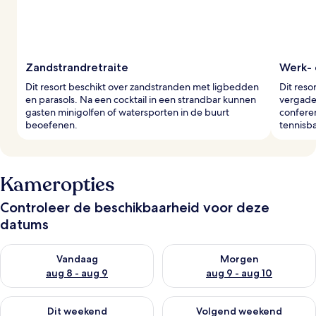
Zandstrandretraite
Werk- 
Dit resort beschikt over zandstranden met ligbedden
Dit reso
en parasols. Na een cocktail in een strandbar kunnen
vergade
gasten minigolfen of watersporten in de buurt
conferen
beoefenen.
tennisb
Kameropties
Controleer de beschikbaarheid voor deze
datums
De beschikbaarheid controleren voor vanavond aug 8 - aug 9
De beschikbaarheid controler
Vandaag
Morgen
aug 8 - aug 9
aug 9 - aug 10
De beschikbaarheid controleren voor dit weekend aug 14 - au
De beschikbaarheid controler
Dit weekend
Volgend weekend