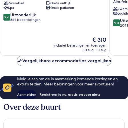
Albufeir
Zwembad
Gratis ontbijt
Hotel
a
Spa
Gratis parkeren
Albufeira
Luxury
Zwem
Luchth
Collecti
9.6
Uitzonderlijk
9,6
Resort,
van
864 beoordelingen
9.4
Uitz
9,4
Algarve
10,
van
204 
Albufeir
Uitzonderlijk,
10,
864
Uitzonder
De
€ 310
beoordelingen
204
prijs
inclusief belastingen en toeslagen
beoorde
is
30 aug - 31 aug
€ 310
Vergelijkbare accommodaties vergelijken
Meld je aan om de in aanmerking komende kortingen en
extra's te zien. Meer beloningen voor meer avonturen!
Aanmelden
Registreer je nu, gratis en voor niets
Over deze buurt