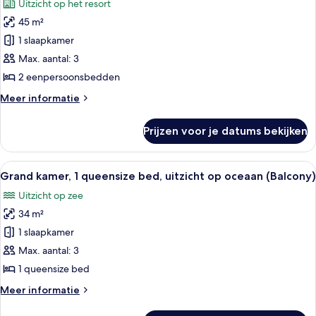
Uitzicht op het resort
slaapbank,
Grand
uitzicht
45 m²
kamer,
op
1 slaapkamer
2
resort
eenpersoonsbedden,
Max. aantal: 3
uitzicht
2 eenpersoonsbedden
op
Meer
Meer informatie
resort
details
(Balcony)
over
Prijzen voor je datums bekijken
Grand
laden
kamer,
2
Alle
Een balkon met rieten meubilair, een 
7
eenpersoonsbedden,
Grand kamer, 1 queensize bed, uitzicht op oceaan (Balcony)
foto's
uitzicht
Uitzicht op zee
op
voor
resort
34 m²
Grand
(Balcony)
kamer,
1 slaapkamer
1
Max. aantal: 3
queensize
1 queensize bed
bed,
Meer
Meer informatie
uitzicht
details
op
over