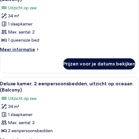
op
voor
Uitzicht op zee
resort
Deluxe
(Balcony)
34 m²
kamer,
1 slaapkamer
1
queensize
Max. aantal: 2
bed,
1 queensize bed
uitzicht
Meer
Meer informatie
op
details
oceaan
over
Prijzen voor je datums bekijken
Deluxe
(Balcony)
kamer,
laden
1
Alle
Een hotelkamer met een bed, een bureau
9
queensize
Deluxe kamer, 2 eenpersoonsbedden, uitzicht op oceaan
foto's
bed,
(Balcony)
uitzicht
voor
Uitzicht op zee
op
Deluxe
oceaan
34 m²
kamer,
(Balcony)
1 slaapkamer
2
eenpersoonsbedden,
Max. aantal: 2
uitzicht
2 eenpersoonsbedden
op