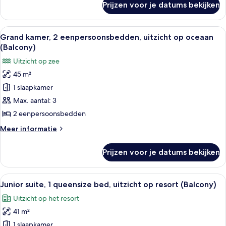
Prijzen voor je datums bekijken
Grand
oceaan
kamer,
(Balcony)
1
Alle
Een balkon met rieten meubilair, een 
laden
6
queensize
Grand kamer, 2 eenpersoonsbedden, uitzicht op oceaan
foto's
bed,
(Balcony)
uitzicht
voor
Uitzicht op zee
op
Grand
oceaan
45 m²
kamer,
(Balcony)
1 slaapkamer
2
eenpersoonsbedden,
Max. aantal: 3
uitzicht
2 eenpersoonsbedden
op
Meer
Meer informatie
oceaan
details
(Balcony)
over
Prijzen voor je datums bekijken
Grand
laden
kamer,
2
Alle
Kameruitzicht
10
eenpersoonsbedden,
Junior suite, 1 queensize bed, uitzicht op resort (Balcony)
foto's
uitzicht
Uitzicht op het resort
op
voor
oceaan
41 m²
Junior
(Balcony)
suite,
1 slaapkamer