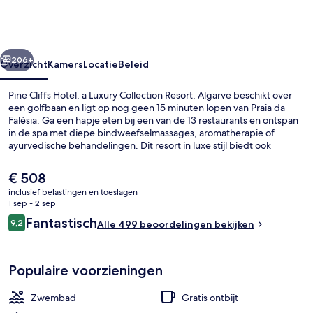
a
Luxury
Collection
rige
Volgende
Resort,
206+
Overzicht
Kamers
Locatie
Beleid
Algarve
Pine Cliffs Hotel, a Luxury Collection Resort, Algarve beschikt over
een golfbaan en ligt op nog geen 15 minuten lopen van Praia da
Falésia. Ga een hapje eten bij een van de 13 restaurants en ontspan
in de spa met diepe bindweefselmassages, aromatherapie of
ayurvedische behandelingen. Dit resort in luxe stijl biedt ook
hoogtepunten zoals 8 buitenzwembaden, een binnenzwembad en
een strandbar.
De
€ 508
huidige
inclusief belastingen en toeslagen
prijs
1 sep - 2 sep
Vlak bij het strand, ligstoelen aan het 
is
Beoordelingen
Fantastisch
9,2
Alle 499 beoordelingen bekijken
€ 508
9,2 op 10 –
Populaire voorzieningen
Zwembad
Gratis ontbijt