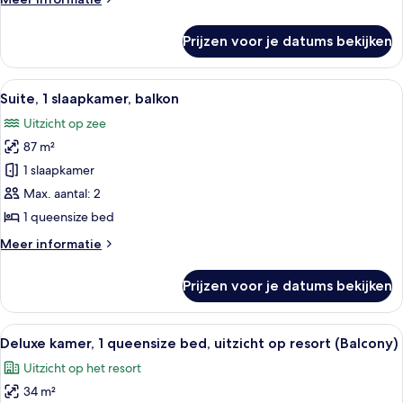
op
details
oceaan
over
Prijzen voor je datums bekijken
Suite,
(Balcony)
1
laden
queensize
Alle
Suite, 1 slaapkamer, balkon | Luxe be
8
bed,
Suite, 1 slaapkamer, balkon
foto's
uitzicht
Uitzicht op zee
op
voor
oceaan
87 m²
Suite,
(Balcony)
1
1 slaapkamer
slaapkamer,
Max. aantal: 2
balkon
1 queensize bed
laden
Meer
Meer informatie
details
over
Prijzen voor je datums bekijken
Suite,
1
slaapkamer,
Alle
Kameruitzicht
8
balkon
Deluxe kamer, 1 queensize bed, uitzicht op resort (Balcony)
foto's
Uitzicht op het resort
voor
34 m²
Deluxe