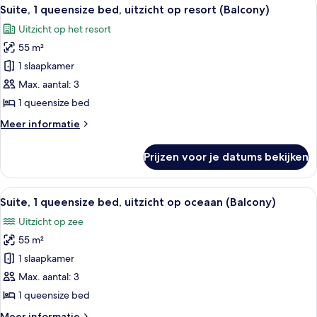
Alle
9
uitzicht
Suite, 1 queensize bed, uitzicht op resort (Balcony)
foto's
op
Uitzicht op het resort
resort
voor
(Balcony)
55 m²
Suite,
1
1 slaapkamer
queensize
Max. aantal: 3
bed,
1 queensize bed
uitzicht
Meer
Meer informatie
op
details
resort
over
Prijzen voor je datums bekijken
Suite,
(Balcony)
1
laden
queensize
Alle
Een balkon met rieten meubilair, een 
9
bed,
Suite, 1 queensize bed, uitzicht op oceaan (Balcony)
foto's
uitzicht
Uitzicht op zee
op
voor
resort
55 m²
Suite,
(Balcony)
1
1 slaapkamer
queensize
Max. aantal: 3
bed,
1 queensize bed
uitzicht
Meer
Meer informatie