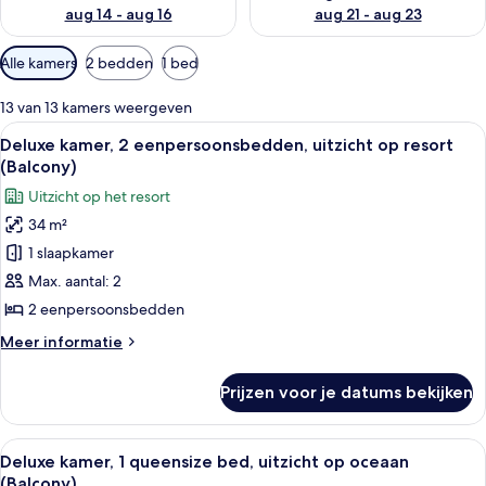
aug 14 - aug 16
aug 21 - aug 23
Beschikbare
Alle kamers
2 bedden
1 bed
filters
voor
13 van 13 kamers weergeven
kamers
Alle
Een hotelkamer met twee bedden, een 
6
Deluxe kamer, 2 eenpersoonsbedden, uitzicht op resort
foto's
(Balcony)
voor
Uitzicht op het resort
Deluxe
34 m²
kamer,
1 slaapkamer
2
eenpersoonsbedden,
Max. aantal: 2
uitzicht
2 eenpersoonsbedden
op
Meer
Meer informatie
resort
details
(Balcony)
over
Prijzen voor je datums bekijken
Deluxe
laden
kamer,
2
Alle
Een hotelkamer met een bed, een bureau
8
eenpersoonsbedden,
Deluxe kamer, 1 queensize bed, uitzicht op oceaan
foto's
uitzicht
(Balcony)