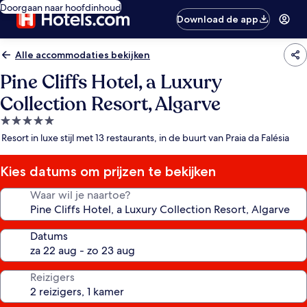
Doorgaan naar hoofdinhoud
Download de app
Alle accommodaties bekijken
Pine Cliffs Hotel, a Luxury
Collection Resort, Algarve
5.0-
sterrenaccommodatie
Resort in luxe stijl met 13 restaurants, in de buurt van Praia da Falésia
Kies datums om prijzen te bekijken
Waar wil je naartoe?
Datums
Reizigers