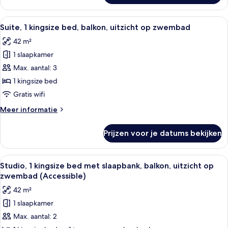
in
2
Shower)
queensize
Alle
Een hotelkamer met een bank, een bed
laden
7
bedden,
Suite, 1 kingsize bed, balkon, uitzicht op zwembad
foto's
toegankelijk
42 m²
voor
voor
mindervaliden
1 slaapkamer
Suite,
(Roll-
1
Max. aantal: 3
in
kingsize
Shower)
1 kingsize bed
bed,
Gratis wifi
balkon,
Meer
Meer informatie
uitzicht
details
op
over
Prijzen voor je datums bekijken
Suite,
zwembad
1
laden
kingsize
Alle
Een hotelkamer met een bank, een bed
12
bed,
Studio, 1 kingsize bed met slaapbank, balkon, uitzicht op
foto's
balkon,
zwembad (Accessible)
uitzicht
voor
42 m²
op
Studio,
zwembad
1 slaapkamer
1
Max. aantal: 2
kingsize