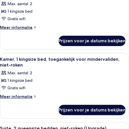
zee
1
Max. aantal: 2
kingsize
1 kingsize bed
bed,
Gratis wifi
balkon,
Meer
Meer informatie
aan
details
zee
over
Prijzen voor je datums bekijken
Kamer,
laden
1
kingsize
Alle
Een hotelkamer met een groot bed, een
3
bed,
Kamer, 1 kingsize bed, toegankelijk voor mindervaliden,
foto's
balkon,
niet-roken
aan
voor
Max. aantal: 2
zee
Kamer,
1 kingsize bed
1
Gratis wifi
kingsize
bed,
Meer
Meer informatie
details
toegankelijk
over
voor
Prijzen voor je datums bekijken
Kamer,
mindervaliden,
1
niet-
kingsize
Alle
Een hotelkamer met een groot bed, ee
11
bed,
roken
Suite, 2 queensize bedden, niet-roken (Upgrade)