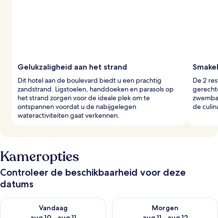
Gelukzaligheid aan het strand
Smakel
Dit hotel aan de boulevard biedt u een prachtig
De 2 res
zandstrand. Ligstoelen, handdoeken en parasols op
gerechte
het strand zorgen voor de ideale plek om te
zwembad
ontspannen voordat u de nabijgelegen
de culin
wateractiviteiten gaat verkennen.
Kameropties
Controleer de beschikbaarheid voor deze
datums
De beschikbaarheid controleren voor vanavond aug 10 - aug 1
De beschikbaarheid controlere
Vandaag
Morgen
aug 10 - aug 11
aug 11 - aug 12