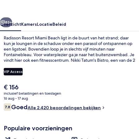
rige
Volgende
83+
Overzicht
Kamers
Locatie
Beleid
Radisson Resort Miami Beach ligt in de buurt van het strand; daar
kun je loungen in de schaduw onder een parasol of ontspannen op
een ligstoel. Bovendien loop je in slechts vijf minuten naar
Fontainebleau. Voor waterplezier ga je naar het buitenzwembad. Je
vindt hier ook een fitnesscentrum. Nikki Tatum's Bistro, een van de 2
restaurants, serveert Amerikaanse gerechten voor het ontbijt. Tot
de hoogtepunten behoren ook 2 bars/lounges, een bar aan het
VIP Access
zwembad en een terras. Andere reizigers raden de accommodatie
aan vanwege het zwembad en het behulpzame personeel.
De
€ 156
Uitzicht op strand/zee
huidige
inclusief belastingen en toeslagen
prijs
16 aug - 17 aug
is
Beoordelingen
Goed
7,8
Alle 2.420 beoordelingen bekijken
€ 156
7,8 op 10 –
Populaire voorzieningen