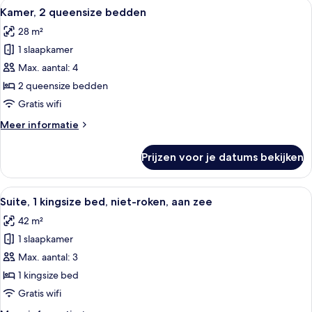
Alle
Een hotelkamer met twee bedden, een 
5
bed
Kamer, 2 queensize bedden
foto's
28 m²
voor
1 slaapkamer
Kamer,
2
Max. aantal: 4
queensize
2 queensize bedden
bedden
Gratis wifi
laden
Meer
Meer informatie
details
over
Prijzen voor je datums bekijken
Kamer,
2
queensize
Alle
Een kleine keuken met een magnetron, 
7
bedden
Suite, 1 kingsize bed, niet-roken, aan zee
foto's
42 m²
voor
1 slaapkamer
Suite,
1
Max. aantal: 3
kingsize
1 kingsize bed
bed,
Gratis wifi
niet-