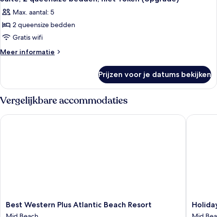
foto's
toegankelijk
laden
Max. aantal: 5
voor
voor
mindervaliden,
2 queensize bedden
Suite,
niet-
2
Gratis wifi
roken
queensize
Meer
Meer informatie
bedden,
details
over
niet-
Prijzen voor je datums bekijken
Suite,
roken
2
(Upgrade)
queensize
Vergelijkbare accommodaties
laden
bedden,
niet-
Best Western Plus Atlantic Beach Resort
Holiday 
roken
(Upgrade)
Best
Holiday
Best Western Plus Atlantic Beach Resort
Holida
Western
Inn
Mid Beach
Mid Be