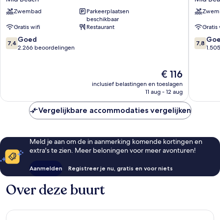
Plus
Miami
Zwembad
Parkeerplaatsen
Zwem
Atlantic
Beach
beschikbaar
Beach
-
Gratis wifi
Restaurant
Gratis 
Resort
Oceanfr
7.4
7.8
Mid
Goed
by
Go
7,4
7,8
van
van
Beach
2.266 beoordelingen
IHG
1.50
10,
10,
Mid
Goed,
Goed,
Beach
De
€ 116
2.266
1.505
prijs
beoordelingen
beoorde
inclusief belastingen en toeslagen
is
11 aug - 12 aug
€ 116
Vergelijkbare accommodaties vergelijken
Meld je aan om de in aanmerking komende kortingen en
extra's te zien. Meer beloningen voor meer avonturen!
Aanmelden
Registreer je nu, gratis en voor niets
Over deze buurt