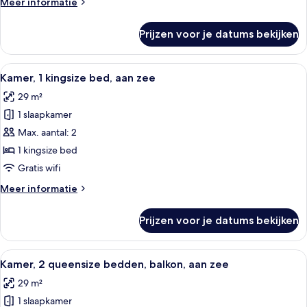
Meer
Meer informatie
roken,
details
aan
over
Prijzen voor je datums bekijken
Suite,
zee
1
laden
kingsize
Alle
Hotelkamer met een groot bed, een bure
2
bed,
Kamer, 1 kingsize bed, aan zee
foto's
niet-
29 m²
roken,
voor
aan
1 slaapkamer
Kamer,
zee
1
Max. aantal: 2
kingsize
1 kingsize bed
bed,
Gratis wifi
aan
Meer
Meer informatie
zee
details
laden
over
Prijzen voor je datums bekijken
Kamer,
1
kingsize
Alle
Hotelkamer met twee bedden, een burea
5
bed,
Kamer, 2 queensize bedden, balkon, aan zee
foto's
aan
29 m²
zee
voor
1 slaapkamer
Kamer,