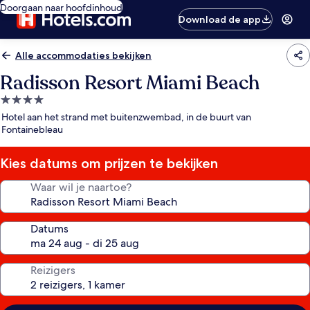
Doorgaan naar hoofdinhoud
Download de app
Alle accommodaties bekijken
Radisson Resort Miami Beach
4.0-
sterrenaccommodatie
Hotel aan het strand met buitenzwembad, in de buurt van
Fontainebleau
Kies datums om prijzen te bekijken
Waar wil je naartoe?
Datums
Reizigers