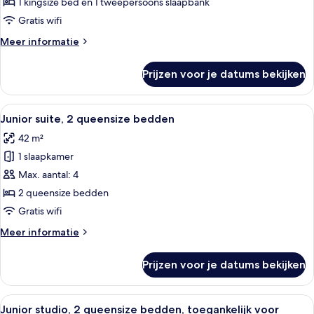
bed
1 kingsize bed en 1 tweepersoons slaapbank
met
Gratis wifi
slaapbank,
Meer
Meer informatie
balkon,
details
uitzicht
over
Prijzen voor je datums bekijken
Studio,
op
1
zwembad
kingsize
Alle
Een hotelkamer met twee bedden, een 
(Accessible)
7
bed
Junior suite, 2 queensize bedden
foto's
met
laden
42 m²
slaapbank,
voor
balkon,
1 slaapkamer
Junior
uitzicht
suite,
Max. aantal: 4
op
2
zwembad
2 queensize bedden
(Accessible)
queensize
Gratis wifi
bedden
Meer
Meer informatie
laden
details
over
Prijzen voor je datums bekijken
Junior
suite,
2
Alle
Een hotelkamer met twee bedden, een 
12
queensize
Junior studio, 2 queensize bedden, toegankelijk voor