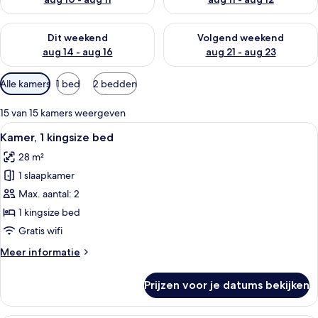
De beschikbaarheid controleren voor dit weekend aug 14 - au
De beschikbaarheid controler
Dit weekend
Volgend weekend
aug 14 - aug 16
aug 21 - aug 23
Beschikbare
Alle kamers
1 bed
2 bedden
filters
voor
15 van 15 kamers weergeven
kamers
Alle
Een hotelkamer met een groot bed, een
4
Kamer, 1 kingsize bed
foto's
28 m²
voor
1 slaapkamer
Kamer,
1
Max. aantal: 2
kingsize
1 kingsize bed
bed
Gratis wifi
laden
Meer
Meer informatie
details
over
Prijzen voor je datums bekijken
Kamer,
1
kingsize