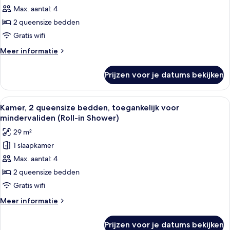
2
Max. aantal: 4
queensize
2 queensize bedden
bedden,
Gratis wifi
balkon,
Meer
Meer informatie
aan
details
zee
over
Prijzen voor je datums bekijken
Kamer,
laden
2
queensize
Alle
Een hotelkamer met twee bedden, een 
7
bedden,
Kamer, 2 queensize bedden, toegankelijk voor
foto's
balkon,
mindervaliden (Roll-in Shower)
aan
voor
29 m²
zee
Kamer,
1 slaapkamer
2
Max. aantal: 4
queensize
bedden,
2 queensize bedden
toegankelijk
Gratis wifi
voor
Meer
Meer informatie
mindervaliden
details
(Roll-
over
Prijzen voor je datums bekijken
Kamer,