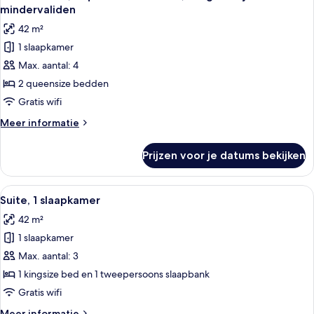
foto's
bedden
mindervaliden
voor
42 m²
Junior
1 slaapkamer
studio,
Max. aantal: 4
2
queensize
2 queensize bedden
bedden,
Gratis wifi
toegankelijk
Meer
Meer informatie
voor
details
mindervaliden
over
Prijzen voor je datums bekijken
Junior
laden
studio,
2
Alle
Een hotelkamer met een bed, een tv aa
4
queensize
Suite, 1 slaapkamer
foto's
bedden,
42 m²
toegankelijk
voor
voor
1 slaapkamer
Suite,
mindervaliden
1
Max. aantal: 3
slaapkamer
1 kingsize bed en 1 tweepersoons slaapbank
laden
Gratis wifi
Meer
Meer informatie