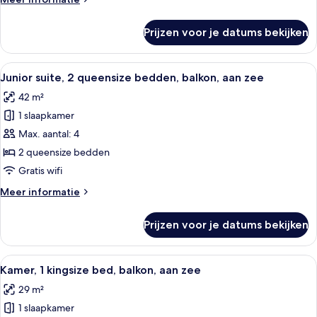
details
over
Prijzen voor je datums bekijken
Suite,
1
slaapkamer
Alle
Een balkon met uitzicht op zee en ee
6
Junior suite, 2 queensize bedden, balkon, aan zee
foto's
42 m²
voor
1 slaapkamer
Junior
suite,
Max. aantal: 4
2
2 queensize bedden
queensize
Gratis wifi
bedden,
Meer
Meer informatie
balkon,
details
aan
over
Prijzen voor je datums bekijken
Junior
zee
suite,
laden
2
Alle
Een hotelkamer met een groot bed, een
5
queensize
Kamer, 1 kingsize bed, balkon, aan zee
foto's
bedden,
29 m²
balkon,
voor
aan
1 slaapkamer
Kamer,