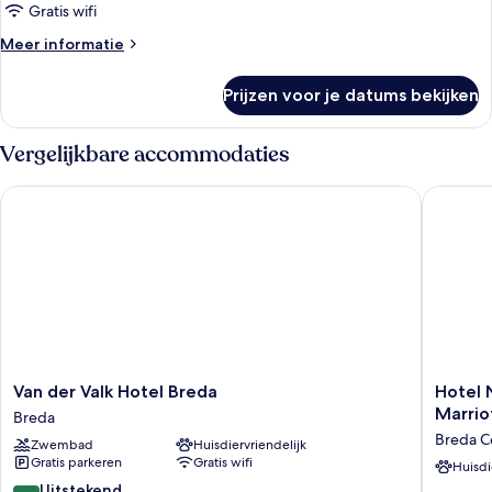
laden
Gratis wifi
Meer
Meer informatie
details
over
Prijzen voor je datums bekijken
Superior
suite
(4)
Vergelijkbare accommodaties
Van der Valk Hotel Breda
Hotel Na
Van
Hotel
Van der Valk Hotel Breda
Hotel 
der
Nassau
Marrio
Breda
Valk
Breda,
Breda C
Zwembad
Huisdiervriendelijk
Hotel
Autogra
Gratis parkeren
Gratis wifi
Breda
Collecti
Huisdi
Breda
by
8.8
Uitstekend