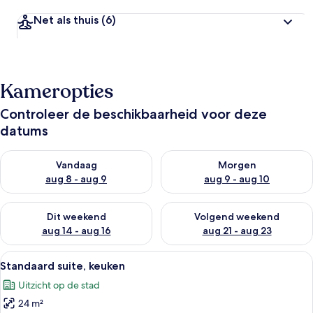
Net als thuis
(6)
Kameropties
Controleer de beschikbaarheid voor deze
datums
De beschikbaarheid controleren voor vanavond aug 8 - aug 9
De beschikbaarheid controler
Vandaag
Morgen
aug 8 - aug 9
aug 9 - aug 10
De beschikbaarheid controleren voor dit weekend aug 14 - au
De beschikbaarheid controler
Dit weekend
Volgend weekend
aug 14 - aug 16
aug 21 - aug 23
Alle
Standaard suite, keuken | Woonruimte
8
Standaard suite, keuken
foto's
Uitzicht op de stad
voor
24 m²
Standaard