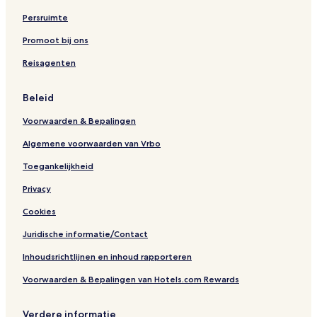
l
l
Persruimte
e
c
Promoot bij ons
t
Reisagenten
i
o
n
Beleid
b
y
Voorwaarden & Bepalingen
M
a
Algemene voorwaarden van Vrbo
r
r
Toegankelijkheid
i
Privacy
o
t
Cookies
t
Juridische informatie/Contact
Inhoudsrichtlijnen en inhoud rapporteren
Voorwaarden & Bepalingen van Hotels.com Rewards
Verdere informatie