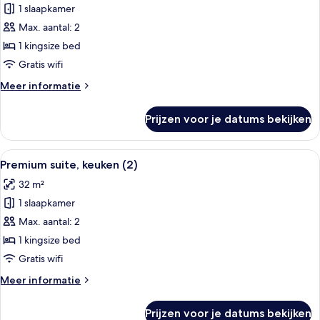
suite,
1 slaapkamer
keuken
Max. aantal: 2
laden
1 kingsize bed
Gratis wifi
Meer
Meer informatie
details
over
Prijzen voor je datums bekijken
Standaard
suite,
keuken
Alle
Premium suite, keuken (2) | Woonruim
7
Premium suite, keuken (2)
foto's
32 m²
voor
1 slaapkamer
Premium
suite,
Max. aantal: 2
keuken
1 kingsize bed
(2)
Gratis wifi
laden
Meer
Meer informatie
details
over
Prijzen voor je datums bekijken
Premium