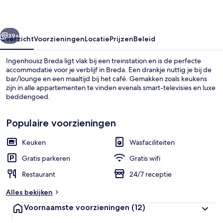
rige
Volgende
39+
Overzicht
Voorzieningen
Locatie
Prijzen
Beleid
Ingenhousz Breda ligt vlak bij een treinstation en is de perfecte
accommodatie voor je verblijf in Breda. Een drankje nuttig je bij de
bar/lounge en een maaltijd bij het café. Gemakken zoals keukens
zijn in alle appartementen te vinden evenals smart-televisies en luxe
beddengoed.
Populaire voorzieningen
Keuken
Wasfaciliteiten
Gang
Gratis parkeren
Gratis wifi
Restaurant
24/7 receptie
Alles bekijken
Voornaamste voorzieningen
(12)