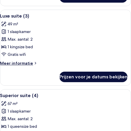
suite,
keuken
Alle
Luxe suite (3) | Woonruimte | Een sma
7
(2)
Luxe suite (3)
foto's
49 m²
voor
1 slaapkamer
Luxe
suite
Max. aantal: 2
(3)
1 kingsize bed
laden
Gratis wifi
Meer
Meer informatie
details
over
Prijzen voor je datums bekijken
Luxe
suite
(3)
Alle
Superior suite (4) | Woonruimte | Een
7
Superior suite (4)
foto's
67 m²
voor
1 slaapkamer
Superior
suite
Max. aantal: 2
(4)
1 queensize bed