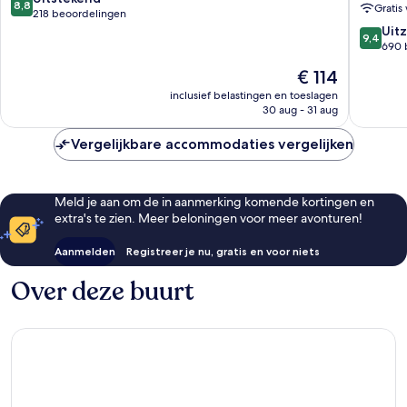
8,8
Gratis 
Marriott
van
218 beoordelingen
Breda
10,
9.4
Uitz
9,4
Centru
Uitstekend,
van
690 
218
10,
De
€ 114
beoordelingen
Uitzonder
prijs
690
inclusief belastingen en toeslagen
is
30 aug - 31 aug
beoorde
€ 114
Vergelijkbare accommodaties vergelijken
Meld je aan om de in aanmerking komende kortingen en
extra's te zien. Meer beloningen voor meer avonturen!
Aanmelden
Registreer je nu, gratis en voor niets
Over deze buurt