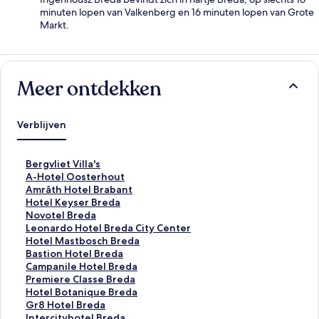
minuten lopen van Valkenberg en 16 minuten lopen van Grote
Markt.
Meer ontdekken
Verblijven
L
Bergvliet Villa's
i
L
A-Hotel Oosterhout
n
i
L
Amrâth Hotel Brabant
k
n
i
L
Hotel Keyser Breda
o
k
n
i
L
Novotel Breda
p
o
k
n
i
L
Leonardo Hotel Breda City Center
e
p
o
k
n
i
L
Hotel Mastbosch Breda
n
e
p
o
k
n
i
L
Bastion Hotel Breda
t
n
e
p
o
k
n
i
L
Campanile Hotel Breda
d
t
n
e
p
o
k
n
i
L
Premiere Classe Breda
e
d
t
n
e
p
o
k
n
i
L
Hotel Botanique Breda
p
e
d
t
n
e
p
o
k
n
i
L
Gr8 Hotel Breda
a
p
e
d
t
n
e
p
o
k
n
i
L
Intercityhotel Breda