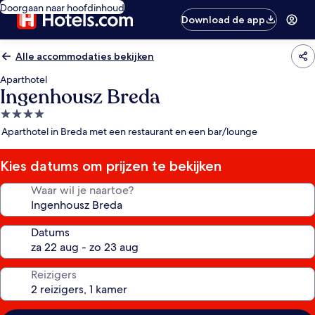
Doorgaan naar hoofdinhoud
Download de app
Alle accommodaties bekijken
Aparthotel
Ingenhousz Breda
4.0-
sterrenaccommodatie
Aparthotel in Breda met een restaurant en een bar/lounge
Kies datums om prijzen te bekijken
Waar wil je naartoe?
Datums
Reizigers