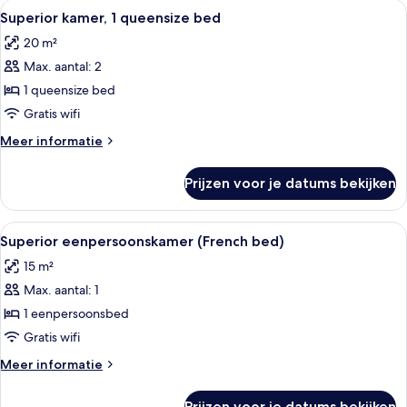
Alle
Hotelkamer met een groot bed, een bu
8
Superior kamer, 1 queensize bed
foto's
20 m²
voor
Max. aantal: 2
Superior
kamer,
1 queensize bed
1
Gratis wifi
queensize
Meer
Meer informatie
bed
details
laden
over
Prijzen voor je datums bekijken
Superior
kamer,
1
Alle
Een hotelkamer met een bed, een burea
9
queensize
Superior eenpersoonskamer (French bed)
foto's
bed
15 m²
voor
Max. aantal: 1
Superior
eenpersoonskamer
1 eenpersoonsbed
(French
Gratis wifi
bed)
Meer
Meer informatie
laden
details
over
Prijzen voor je datums bekijken