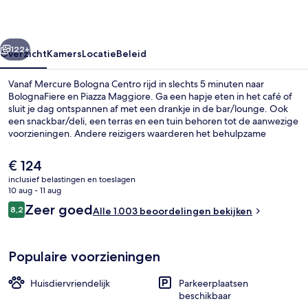
rige
Volgende
122+
Overzicht
Kamers
Locatie
Beleid
Vanaf Mercure Bologna Centro rijd in slechts 5 minuten naar
BolognaFiere en Piazza Maggiore. Ga een hapje eten in het café of
sluit je dag ontspannen af met een drankje in de bar/lounge. Ook
een snackbar/deli, een terras en een tuin behoren tot de aanwezige
voorzieningen. Andere reizigers waarderen het behulpzame
personeel.
De
€ 124
huidige
inclusief belastingen en toeslagen
prijs
10 aug - 11 aug
Tuin
is
Beoordelingen
Zeer goed
8,2
Alle 1.003 beoordelingen bekijken
€ 124
8,2 op 10 –
Populaire voorzieningen
Huisdiervriendelijk
Parkeerplaatsen
beschikbaar