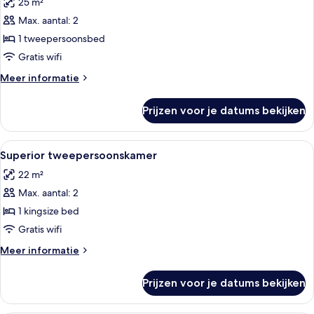
25 m²
voor
Max. aantal: 2
Deluxe
kamer,
1 tweepersoonsbed
balkon
Gratis wifi
laden
Meer
Meer informatie
details
over
Prijzen voor je datums bekijken
Deluxe
kamer,
balkon
Alle
Een hotelkamer met een groot bed, een
18
Superior tweepersoonskamer
foto's
22 m²
voor
Max. aantal: 2
Superior
tweepersoonskamer
1 kingsize bed
laden
Gratis wifi
Meer
Meer informatie
details
over
Prijzen voor je datums bekijken
Superior
tweepersoonskamer