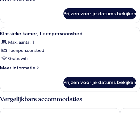
beds)
details
laden
over
Prijzen voor je datums bekijken
Superior
tweepersoonskamer
(with
Alle
Een hotelkamer met een bed, een bure
4
separate
Klassieke kamer, 1 eenpersoonsbed
foto's
beds)
Max. aantal: 1
voor
1 eenpersoonsbed
Klassieke
kamer,
Gratis wifi
1
Meer
Meer informatie
eenpersoonsbed
details
over
laden
Prijzen voor je datums bekijken
Klassieke
kamer,
1
Vergelijkbare accommodaties
eenpersoonsbed
Starhotels Excelsior
The Soci