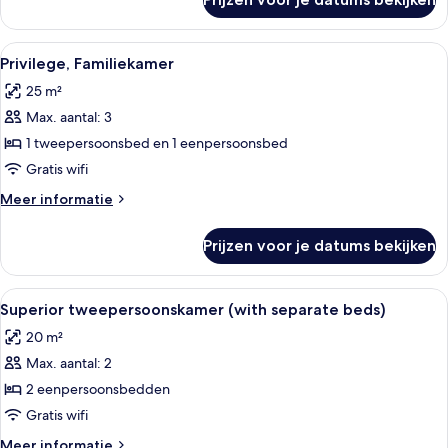
Superior
eenpersoonskamer
(French
Alle
Hotelkamer met een bed, een bureau me
9
bed)
Privilege, Familiekamer
foto's
25 m²
voor
Max. aantal: 3
Privilege,
Familiekamer
1 tweepersoonsbed en 1 eenpersoonsbed
laden
Gratis wifi
Meer
Meer informatie
details
over
Prijzen voor je datums bekijken
Privilege,
Familiekamer
Alle
Hotelkamer met twee bedden, een groo
10
Superior tweepersoonskamer (with separate beds)
foto's
20 m²
voor
Max. aantal: 2
Superior
tweepersoonskamer
2 eenpersoonsbedden
(with
Gratis wifi
separate
Meer
Meer informatie