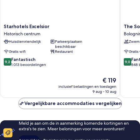
Starhotels
The
Starhotels Excelsior
The So
Excelsior
Social
Historisch centrum
Bologni
Historisch
Hub
Huisdiervriendelijk
Parkeerplaatsen
Zwem
centrum
Bologna
beschikbaar
Bologni
Gratis wifi
Restaurant
Gratis 
9.2
9.0
Fantastisch
Fan
9,2
9,0
van
van
1.013 beoordelingen
848 
10,
10,
Fantastisch,
Fantasti
De
€ 119
1.013
848
prijs
inclusief belastingen en toeslagen
beoordelingen
beoorde
is
9 aug - 10 aug
€ 119
Vergelijkbare accommodaties vergelijken
Meld je aan om de in aanmerking komende kortingen en
extra's te zien. Meer beloningen voor meer avonturen!