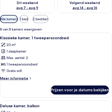
Dit weekend
Volgend weekend
aug 7 - aug 9
aug 14 - aug 16
Beschikbare
Alle kamers
1 bed
2 bedden
filters
voor
8 van 8 kamers weergeven
kamers
Alle
Een hotelkamer met een bed, bureau, st
5
Klassieke kamer, 1 tweepersoonsbed
foto's
20 m²
voor
1 slaapkamer
Klassieke
kamer,
Max. aantal: 2
1
1 tweepersoonsbed
tweepersoonsbed
Gratis wifi
laden
Meer
Meer informatie
details
over
Prijzen voor je datums bekijken
Klassieke
kamer,
1
Alle
Een moderne slaapkamer met een groot
19
tweepersoonsbed
Deluxe kamer, balkon
foto's