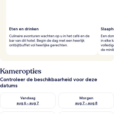
Eten en drinken
Slaaph
Culinaire avonturen wachten op u in het café en de
Een don
bar van dit hotel. Begin de dag met een heerlijk
in elke 
ontbijtbuffet vol heerlijke gerechten.
volledig
de mini
Kameropties
Controleer de beschikbaarheid voor deze
datums
De beschikbaarheid controleren voor vanavond aug 6 - aug 7
De beschikbaarheid controler
Vandaag
Morgen
aug 6 - aug 7
aug 7 - aug 8
De beschikbaarheid controleren voor dit weekend aug 7 - aug
De beschikbaarheid controler