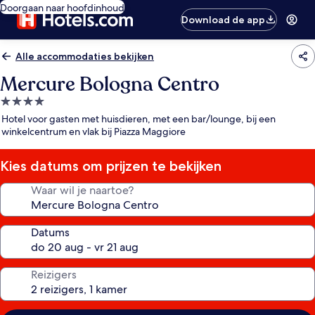
Doorgaan naar hoofdinhoud
Download de app
Alle accommodaties bekijken
Mercure Bologna Centro
4.0-
sterrenaccommodatie
Hotel voor gasten met huisdieren, met een bar/lounge, bij een
winkelcentrum en vlak bij Piazza Maggiore
Kies datums om prijzen te bekijken
Waar wil je naartoe?
Datums
Reizigers