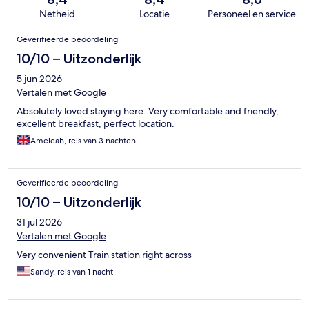
Netheid
Locatie
Personeel en service
Beoordelingen
Geverifieerde beoordeling
10/10 – Uitzonderlijk
5 jun 2026
Vertalen met Google
Absolutely loved staying here. Very comfortable and friendly,
excellent breakfast, perfect location.
Ameleah, reis van 3 nachten
Geverifieerde beoordeling
10/10 – Uitzonderlijk
31 jul 2026
Vertalen met Google
Very convenient Train station right across
Sandy, reis van 1 nacht