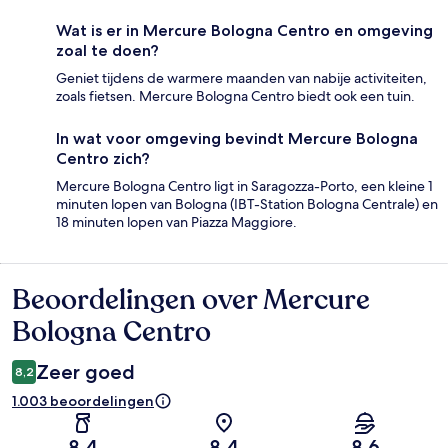
Wat is er in Mercure Bologna Centro en omgeving
zoal te doen?
Geniet tijdens de warmere maanden van nabije activiteiten,
zoals fietsen. Mercure Bologna Centro biedt ook een tuin.
In wat voor omgeving bevindt Mercure Bologna
Centro zich?
Mercure Bologna Centro ligt in Saragozza-Porto, een kleine 1
minuten lopen van Bologna (IBT-Station Bologna Centrale) en
18 minuten lopen van Piazza Maggiore.
Beoordelingen over Mercure
Beoordelingen
Bologna Centro
Zeer goed
8,2
1.003 beoordelingen
8,4
8,4
8,6