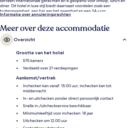
serveert internationale gerechten en is geopend voor ontbijt, lunch en
diner. Dit hotel in luxe stijl biedt daarnaast voordelen zoals een
buitenzwembad, een bar aan het zwembad en een 24-uurs
Informatie over annuleringsrechten
fitnesscentrum. Andere reizigers waarderen de nabijheid van het
openbaar vervoer: Station Esplanade ligt op 5 minuten en Station
Meer over deze accommodatie
Promena op 8 minuten loopafstand.
Overzicht
Grootte van het hotel
575 kamers
Verdeeld over 21 verdiepingen
Aankomst/vertrek
Inchecken kan vanaf: 15.00 uur; inchecken kan tot:
middernacht
In- en uitchecken zonder direct persoonlijk contact
Snelle in-/uitcheckservice beschikbaar
Minimumleeftijd voor inchecken: 18 jaar
Uitchecken om 12.00 uur
Contactloos uitchecken