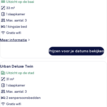
Uitzicht op de baai
voor
33 m²
Signature
Marina
1 slaapkamer
Bay
Max. aantal: 3
King
1 kingsize bed
laden
Gratis wifi
Meer
Meer informatie
details
over
Prijzen voor je datums bekijken
Signature
Marina
Bay
Alle
Een moderne hotelkamer met een groot 
4
King
Urban Deluxe Twin
foto's
Uitzicht op de stad
voor
31 m²
Urban
Deluxe
1 slaapkamer
Twin
Max. aantal: 3
laden
2 eenpersoonsbedden
Gratis wifi