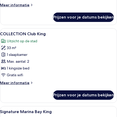
Meer
Meer informatie
details
over
Prijzen voor je datums bekijken
Urban
Deluxe
King
Alle
Een moderne hotelkamer met een groot
7
COLLECTION Club King
foto's
Uitzicht op de stad
voor
33 m²
COLLECTION
Club
1 slaapkamer
King
Max. aantal: 2
laden
1 kingsize bed
Gratis wifi
Meer
Meer informatie
details
over
Prijzen voor je datums bekijken
COLLECTION
Club
King
Alle
Een moderne hotelkamer met een groot 
3
Signature Marina Bay King
foto's