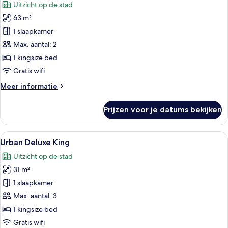
Uitzicht op de stad
voor
63 m²
Suite
(Urban)
1 slaapkamer
laden
Max. aantal: 2
1 kingsize bed
Gratis wifi
Meer
Meer informatie
details
over
Prijzen voor je datums bekijken
Suite
(Urban)
Alle
Een moderne hotelkamer met een groot
4
Urban Deluxe King
foto's
Uitzicht op de stad
voor
31 m²
Urban
Deluxe
1 slaapkamer
King
Max. aantal: 3
laden
1 kingsize bed
Gratis wifi