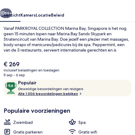
rige
Volgende
59+
Overzicht
Kamers
Locatie
Beleid
Vanaf PARKROYAL COLLECTION Marina Bay, Singapore is het nog
geen 15 minuten lopen naar Marina Bay Sands Skypark en
Stratencircuit van Marina Bay. Doe jezelf een plezier met massages,
body wraps of manicures/pedicures bij de spa. Peppermint, een
van de 3 restaurants, serveert internationale gerechten en is
geopend voor ontbijt, lunch en diner. Dit hotel in luxe stijl biedt
daarnaast voordelen zoals een buitenzwembad, een bar aan het
De
€ 269
zwembad en een 24-uurs fitnesscentrum. Andere reizigers
huidige
inclusief belastingen en toeslagen
waarderen de nabijheid van het openbaar vervoer: Station
prijs
5 sep - 6 sep
Esplanade ligt op 5 minuten en Station Promena op 8 minuten
Lobby
is
Beoordelingen
9,6
loopafstand.
Populair
€ 269
G
van
Geweldige beoordelingen van reizigers
e
Alle 1.006 beoordelingen bekijken
10,
w
Populair
e
Populaire voorzieningen
l
d
i
Zwembad
Spa
g
e
Gratis parkeren
Gratis wifi