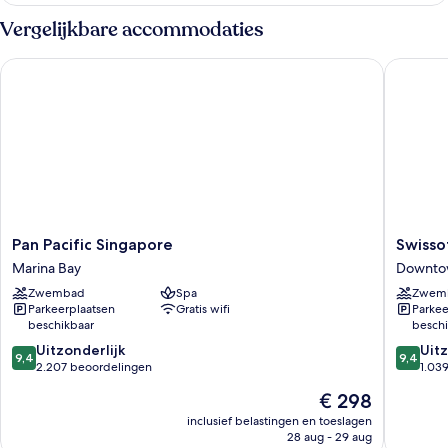
Vergelijkbare accommodaties
Pan Pacific Singapore
Swissote
Pan
Swissote
Pan Pacific Singapore
Swisso
Pacific
The
Marina Bay
Downto
Singapore
Stamfor
Zwembad
Spa
Zwem
Marina
Singapo
Parkeerplaatsen
Gratis wifi
Parkee
Bay
Downto
beschikbaar
beschi
Singapo
9.4
9.4
Uitzonderlijk
Uitz
9,4
9,4
van
van
2.207 beoordelingen
1.03
10,
10,
De
€ 298
Uitzonderlijk,
Uitzonder
prijs
2.207
1.039
inclusief belastingen en toeslagen
is
28 aug - 29 aug
beoordelingen
beoorde