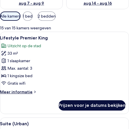
aug 7 - aug 9
aug 14 - aug 16
Beschikbare
Alle kamers
1 bed
2 bedden
filters
voor
15 van 15 kamers weergeven
kamers
Alle
Een moderne hotelkamer met een groot
3
Lifestyle Premier King
foto's
Uitzicht op de stad
voor
33 m²
Lifestyle
Premier
1 slaapkamer
King
Max. aantal: 3
laden
1 kingsize bed
Gratis wifi
Meer
Meer informatie
details
over
Prijzen voor je datums bekijken
Lifestyle
Premier
King
Alle
Een moderne hotelkamer met een groot
8
Suite (Urban)
foto's