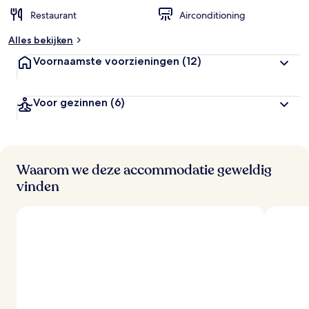
Restaurant
Airconditioning
b
e
Alles bekijken
o
o
Voornaamste voorzieningen
(12)
r
d
e
Voor gezinnen
(6)
l
i
n
g
e
n
Waarom we deze accommodatie geweldig
vinden
v
a
n
r
e
i
z
i
g