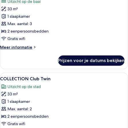
Uitzicht op de baai
voor
33 m²
Signature
Marina
1 slaapkamer
Bay
Max. aantal: 3
Room
2 eenpersoonsbedden
laden
Gratis wifi
Meer
Meer informatie
details
over
Prijzen voor je datums bekijken
Signature
Marina
Bay
Alle
Een moderne hotelkamer met een groot
6
Room
COLLECTION Club Twin
foto's
Uitzicht op de stad
voor
33 m²
COLLECTION
Club
1 slaapkamer
Twin
Max. aantal: 2
laden
2 eenpersoonsbedden
Gratis wifi