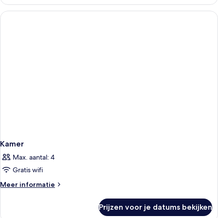
Kamer
Max. aantal: 4
Gratis wifi
Meer
Meer informatie
details
over
Prijzen voor je datums bekijken
Kamer