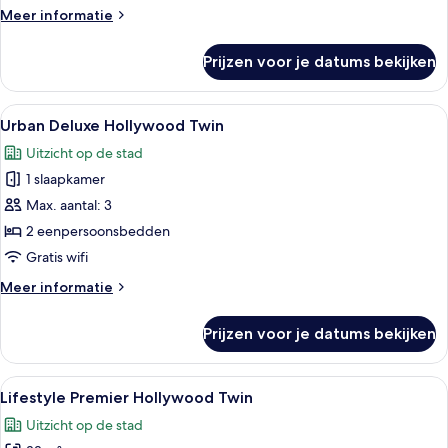
Meer
Meer informatie
details
over
Prijzen voor je datums bekijken
COLLECTION
Club
Twin
Alle
Een moderne hotelkamer met een groot 
3
Urban Deluxe Hollywood Twin
foto's
Uitzicht op de stad
voor
1 slaapkamer
Urban
Deluxe
Max. aantal: 3
Hollywood
2 eenpersoonsbedden
Twin
Gratis wifi
laden
Meer
Meer informatie
details
over
Prijzen voor je datums bekijken
Urban
Deluxe
Hollywood
Alle
Een moderne hotelkamer met een groot 
3
Twin
Lifestyle Premier Hollywood Twin
foto's
Uitzicht op de stad
voor