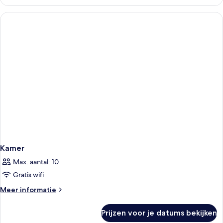
Marina
Bay
Suite
Kamer
Max. aantal: 10
Gratis wifi
Meer
Meer informatie
details
over
Prijzen voor je datums bekijken
Kamer