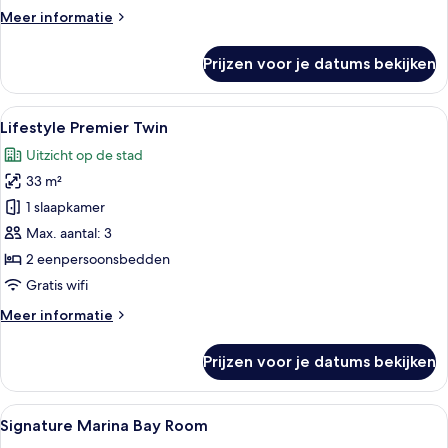
Meer
Meer informatie
details
over
Prijzen voor je datums bekijken
Urban
Deluxe
Twin
Alle
Een moderne hotelkamer met een groot 
3
Lifestyle Premier Twin
foto's
Uitzicht op de stad
voor
33 m²
Lifestyle
Premier
1 slaapkamer
Twin
Max. aantal: 3
laden
2 eenpersoonsbedden
Gratis wifi
Meer
Meer informatie
details
over
Prijzen voor je datums bekijken
Lifestyle
Premier
Twin
Alle
Signature Marina Bay Room | Een mini
3
Signature Marina Bay Room
foto's