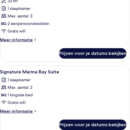
33 m²
Lifestyle
Premier
1 slaapkamer
Hollywood
Max. aantal: 3
Twin
2 eenpersoonsbedden
laden
Gratis wifi
Meer
Meer informatie
details
over
Prijzen voor je datums bekijken
Lifestyle
Premier
Hollywood
Alle
Signature Marina Bay Suite | Een mini
4
Twin
Signature Marina Bay Suite
foto's
1 slaapkamer
voor
Max. aantal: 2
Signature
Marina
1 kingsize bed
Bay
Gratis wifi
Suite
Meer
Meer informatie
laden
details
over
Prijzen voor je datums bekijken
Signature