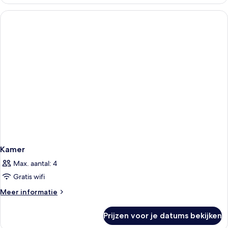
Kamer
Max. aantal: 4
Gratis wifi
Meer
Meer informatie
details
over
Prijzen voor je datums bekijken
Kamer