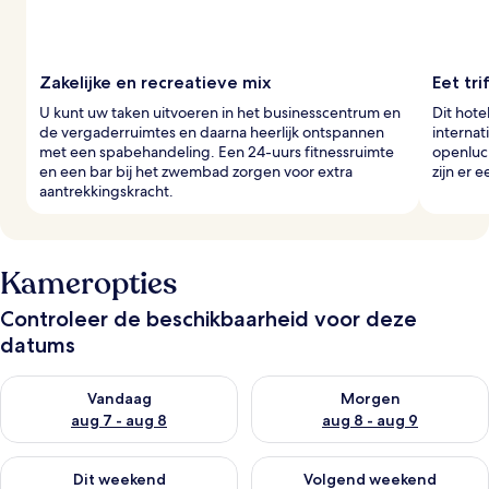
e
r
s
Zakelijke en recreatieve mix
Eet tri
U kunt uw taken uitvoeren in het businesscentrum en
Dit hote
de vergaderruimtes en daarna heerlijk ontspannen
internat
met een spabehandeling. Een 24-uurs fitnessruimte
openluch
en een bar bij het zwembad zorgen voor extra
zijn er 
aantrekkingskracht.
Kameropties
Controleer de beschikbaarheid voor deze
datums
De beschikbaarheid controleren voor vanavond aug 7 - aug 8
De beschikbaarheid controler
Vandaag
Morgen
aug 7 - aug 8
aug 8 - aug 9
De beschikbaarheid controleren voor dit weekend aug 7 - aug
De beschikbaarheid controler
Dit weekend
Volgend weekend