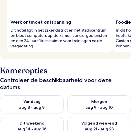
s
Werk ontmoet ontspanning
Foodie
Dit hotel ligt in het zakendistrict en het stadscentrum
In dit h
en biedt computers op de kamer, conciërgediensten
heeft, 
en een 24-uursfitnessruimte voor trainingen na de
Gasten d
vergadering.
kunnen g
Kameropties
Controleer de beschikbaarheid voor deze
datums
De beschikbaarheid controleren voor vanavond aug 8 - aug 9
De beschikbaarheid controler
Vandaag
Morgen
aug 8 - aug 9
aug 9 - aug 10
De beschikbaarheid controleren voor dit weekend aug 14 - au
De beschikbaarheid controler
Dit weekend
Volgend weekend
aug 14 - aug 16
aug 21 - aug 23