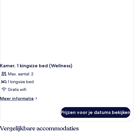
Kamer, 1 kingsize bed (Wellness)
Max. aantal: 2
1 kingsize bed
Gratis wifi
Meer
Meer informatie
details
over
Prijzen voor je datums bekijken
Kamer,
1
kingsize
Vergelijkbare accommodaties
bed