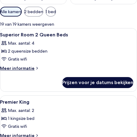
Beschikbare
Alle kamers
2 bedden
1 bed
filters
voor
19 van 19 kamers weergeven
kamers
Alle
Luxe beddengoed, donzen dekbedden
6
Superior Room 2 Queen Beds
foto's
Max. aantal: 4
voor
2 queensize bedden
Superior
Room
Gratis wifi
2
Meer
Meer informatie
Queen
details
over
Beds
Prijzen voor je datums bekijken
Superior
laden
Room
2
Alle
Hotelkamer met een groot bed, een kl
7
Queen
Premier King
foto's
Beds
Max. aantal: 2
voor
1 kingsize bed
Premier
King
Gratis wifi
laden
Meer
Meer informatie