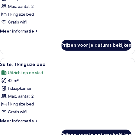
1
Max. aantal: 2
kingsize
1 kingsize bed
bed
Gratis wifi
laden
Meer
Meer informatie
details
over
Prijzen voor je datums bekijken
Deluxe
kamer,
1
Alle
Een hotelkamer met een bed, een burea
10
kingsize
Suite, 1 kingsize bed
foto's
bed
Uitzicht op de stad
voor
42 m²
Suite,
1
1 slaapkamer
kingsize
Max. aantal: 2
bed
1 kingsize bed
laden
Gratis wifi
Meer
Meer informatie
details
over
Prijzen voor je datums bekijken