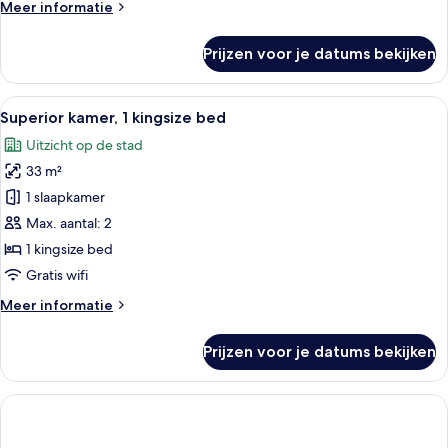
Meer
Meer informatie
details
over
Prijzen voor je datums bekijken
Superior
kamer,
2
Alle
Een moderne hotelkamer met een groot 
6
queensize
Superior kamer, 1 kingsize bed
foto's
bedden
Uitzicht op de stad
voor
33 m²
Superior
kamer,
1 slaapkamer
1
Max. aantal: 2
kingsize
1 kingsize bed
bed
Gratis wifi
laden
Meer
Meer informatie
details
over
Prijzen voor je datums bekijken
Superior
kamer,
1
kingsize
bed