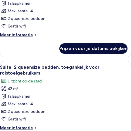
2
1 slaapkamer
queensize
Max. aantal: 4
bedden
2 queensize bedden
laden
Gratis wifi
Meer
Meer informatie
details
over
Prijzen voor je datums bekijken
Suite,
2
queensize
Alle
Een moderne hotelkamer met een eeth
6
bedden
Suite, 2 queensize bedden, toegankelijk voor
foto's
rolstoelgebruikers
voor
Uitzicht op de stad
Suite,
42 m²
2
1 slaapkamer
queensize
bedden,
Max. aantal: 4
toegankelijk
2 queensize bedden
voor
Gratis wifi
rolstoelgebruikers
Meer
Meer informatie