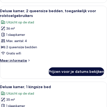
kamer,
2
Alle
Een hotelkamer met twee bedden, een
5
queensize
Deluxe kamer, 2 queensize bedden, toegankelijk voor
foto's
bedden
rolstoelgebruikers
voor
Uitzicht op de stad
Deluxe
36 m²
kamer,
1 slaapkamer
2
queensize
Max. aantal: 4
bedden,
2 queensize bedden
toegankelijk
Gratis wifi
voor
Meer
Meer informatie
rolstoelgebruikers
details
laden
over
Prijzen voor je datums bekijken
Deluxe
kamer,
2
Alle
Een hotelkamer met een groot bed, twee
7
queensize
Deluxe kamer, 1 kingsize bed
foto's
bedden,
Uitzicht op de stad
toegankelijk
voor
voor
35 m²
Deluxe
rolstoelgebruikers
kamer,
1 slaapkamer