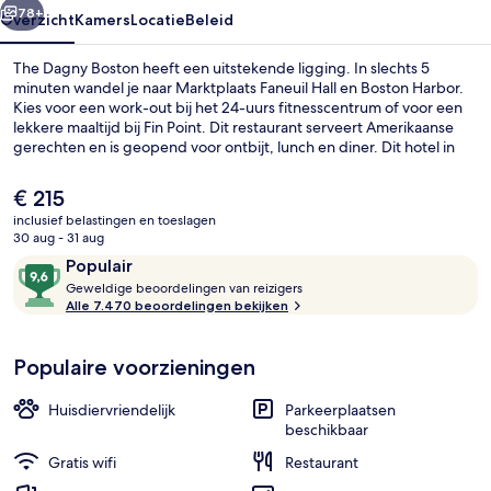
78+
Overzicht
Kamers
Locatie
Beleid
The Dagny Boston heeft een uitstekende ligging. In slechts 5
minuten wandel je naar Marktplaats Faneuil Hall en Boston Harbor.
Kies voor een work-out bij het 24-uurs fitnesscentrum of voor een
lekkere maaltijd bij Fin Point. Dit restaurant serveert Amerikaanse
gerechten en is geopend voor ontbijt, lunch en diner. Dit hotel in
luxe stijl beschikt bovendien over hoogtepunten zoals een
bar/lounge en gratis fietsverhuur. Andere reizigers zijn heel
De
€ 215
enthousiast over de comfortabele bedden en het behulpzame
huidige
inclusief belastingen en toeslagen
personeel. De accommodatie ligt op korte loopafstand van het
prijs
30 aug - 31 aug
openbaar vervoer: het is 5 minuten lopen naar Metrostation
Ze serveren er ontbijt, lunch, diner e
is
Beoordelingen
9,6
Aquarium en 6 minuten naar State St. Station.
Populair
€ 215
G
van
Geweldige beoordelingen van reizigers
e
Alle 7.470 beoordelingen bekijken
10,
w
Populair
e
Populaire voorzieningen
l
d
i
Huisdiervriendelijk
Parkeerplaatsen
g
beschikbaar
e
Gratis wifi
Restaurant
b