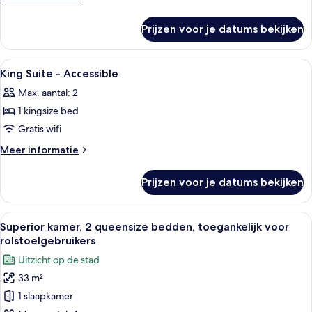
details
over
Prijzen voor je datums bekijken
Premier
King
Alle
Een bed met witte kussens en een ho
5
King Suite - Accessible
foto's
Max. aantal: 2
voor
1 kingsize bed
King
Suite
Gratis wifi
-
Meer
Meer informatie
Accessible
details
over
laden
Prijzen voor je datums bekijken
King
Suite
-
Alle
Een hotelkamer met twee bedden, een
5
Accessible
Superior kamer, 2 queensize bedden, toegankelijk voor
foto's
rolstoelgebruikers
voor
Uitzicht op de stad
Superior
33 m²
kamer,
1 slaapkamer
2