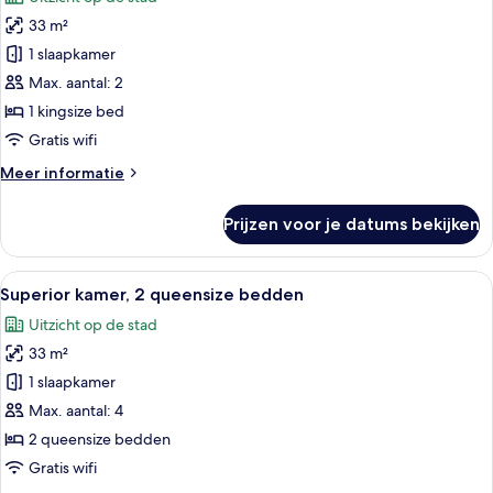
Standaard
33 m²
kamer,
1 slaapkamer
1
kingsize
Max. aantal: 2
bed,
1 kingsize bed
toegankelijk
Gratis wifi
voor
Meer
Meer informatie
rolstoelgebruikers
details
laden
over
Prijzen voor je datums bekijken
Standaard
kamer,
1
Alle
Een hotelkamer met twee bedden, een
6
kingsize
Superior kamer, 2 queensize bedden
foto's
bed,
Uitzicht op de stad
toegankelijk
voor
voor
33 m²
Superior
rolstoelgebruikers
kamer,
1 slaapkamer
2
Max. aantal: 4
queensize
2 queensize bedden
bedden
Gratis wifi
laden