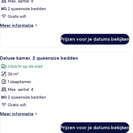
queensize
Max. aantal: 4
bedden,
2 queensize bedden
toegankelijk
Gratis wifi
voor
Meer
Meer informatie
rolstoelgebruikers
details
laden
over
Prijzen voor je datums bekijken
Superior
kamer,
2
Alle
Een hotelkamer met twee bedden, een
7
queensize
Deluxe kamer, 2 queensize bedden
foto's
bedden,
Uitzicht op de stad
toegankelijk
voor
voor
36 m²
Deluxe
rolstoelgebruikers
kamer,
1 slaapkamer
2
Max. aantal: 4
queensize
2 queensize bedden
bedden
Gratis wifi
laden
Meer
Meer informatie
details
over
Prijzen voor je datums bekijken
Deluxe