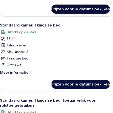
laden
details
over
Prijzen voor je datums bekijken
Suite,
2
queensize
Alle
Een moderne hotelkamer met een groot 
7
bedden,
Standaard kamer, 1 kingsize bed
foto's
toegankelijk
Uitzicht op de stad
voor
voor
rolstoelgebruikers
33 m²
Standaard
kamer,
1 slaapkamer
1
Max. aantal: 2
kingsize
1 kingsize bed
bed
Gratis wifi
laden
Meer
Meer informatie
details
over
Prijzen voor je datums bekijken
Standaard
kamer,
1
Alle
Een moderne hotelkamer met een groot 
6
kingsize
Standaard kamer, 1 kingsize bed, toegankelijk voor
foto's
bed
rolstoelgebruikers
voor
Uitzicht op de stad