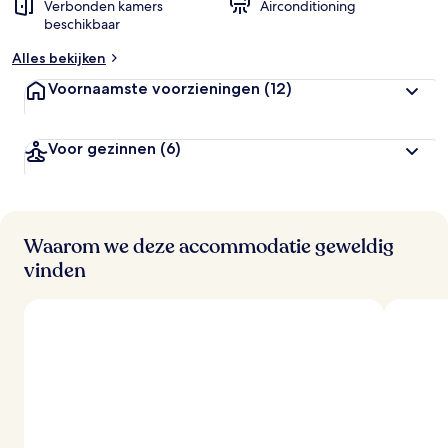
Verbonden kamers
Airconditioning
e
beschikbaar
o
o
Alles bekijken
r
d
Voornaamste voorzieningen
(12)
e
l
i
Voor gezinnen
(6)
n
g
e
n
Waarom we deze accommodatie geweldig
v
a
vinden
n
r
e
i
z
i
g
e
r