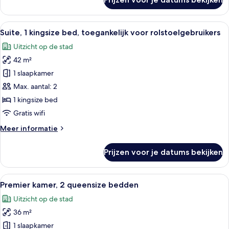
Suite,
1
kingsize
Alle
Een moderne hotelkamer met een eeth
5
bed
Suite, 1 kingsize bed, toegankelijk voor rolstoelgebruikers
foto's
Uitzicht op de stad
voor
42 m²
Suite,
1
1 slaapkamer
kingsize
Max. aantal: 2
bed,
1 kingsize bed
toegankelijk
Gratis wifi
voor
Meer
Meer informatie
rolstoelgebruikers
details
laden
over
Prijzen voor je datums bekijken
Suite,
1
kingsize
Alle
Een hotelkamer met twee bedden, een
7
bed,
Premier kamer, 2 queensize bedden
foto's
toegankelijk
Uitzicht op de stad
voor
voor
rolstoelgebruikers
36 m²
Premier
kamer,
1 slaapkamer