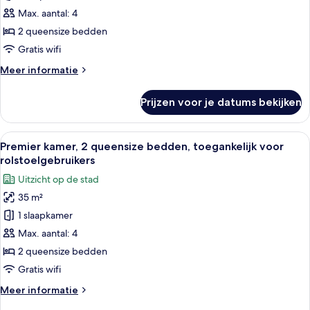
2
Max. aantal: 4
queensize
2 queensize bedden
bedden
Gratis wifi
laden
Meer
Meer informatie
details
over
Prijzen voor je datums bekijken
Premier
kamer,
2
Alle
Een hotelkamer met twee bedden, een
5
queensize
Premier kamer, 2 queensize bedden, toegankelijk voor
foto's
bedden
rolstoelgebruikers
voor
Uitzicht op de stad
Premier
35 m²
kamer,
1 slaapkamer
2
queensize
Max. aantal: 4
bedden,
2 queensize bedden
toegankelijk
Gratis wifi
voor
Meer
Meer informatie
rolstoelgebruikers
details