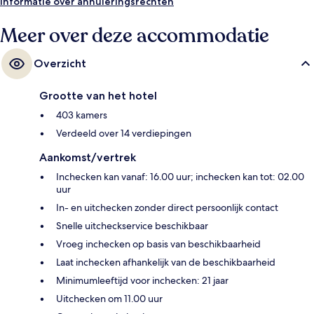
het openbaar vervoer: het is 5 minuten lopen naar Metrostation
Informatie over annuleringsrechten
Aquarium en 6 minuten naar State St. Station.
Meer over deze accommodatie
Overzicht
Grootte van het hotel
403 kamers
Verdeeld over 14 verdiepingen
Aankomst/vertrek
Inchecken kan vanaf: 16.00 uur; inchecken kan tot: 02.00
uur
In- en uitchecken zonder direct persoonlijk contact
Snelle uitcheckservice beschikbaar
Vroeg inchecken op basis van beschikbaarheid
Laat inchecken afhankelijk van de beschikbaarheid
Minimumleeftijd voor inchecken: 21 jaar
Uitchecken om 11.00 uur