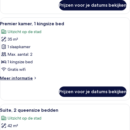
laden
over
Prijzen voor je datums bekijken
Premier
kamer,
2
Alle
Een hotelkamer met twee bedden, een
7
queensize
Premier kamer, 1 kingsize bed
foto's
bedden,
Uitzicht op de stad
toegankelijk
voor
voor
35 m²
Premier
rolstoelgebruikers
kamer,
1 slaapkamer
1
Max. aantal: 2
kingsize
1 kingsize bed
bed
Gratis wifi
laden
Meer
Meer informatie
details
over
Prijzen voor je datums bekijken
Premier
kamer,
1
Alle
Een hotelkamer met twee bedden, een 
7
kingsize
Suite, 2 queensize bedden
foto's
bed
Uitzicht op de stad
voor
42 m²
Suite,