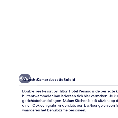
Hotel
Penang
76+
Overzicht
Kamers
Locatie
Beleid
DoubleTree Resort by Hilton Hotel Penang is de perfecte 
buitenzwembaden kan iedereen zich hier vermaken. Je kun
gezichtsbehandelingen. Makan Kitchen biedt uitzicht op de
diner. Ook een gratis kinderclub, een bar/lounge en een 
waarderen het behulpzame personeel.