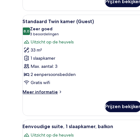
Floor
Prijzen bekijke
Alle
Een hotelkamer met twee bedde
6
Standaard Twin kamer (Guest)
foto's
Zeer goed
voor
8,0
8,0 van 10
(3
3 beoordelingen
Standaard
beoordelingen)
Uitzicht op de heuvels
Twin
33 m²
kamer
1 slaapkamer
(Guest)
Max. aantal: 3
laden
2 eenpersoonsbedden
Gratis wifi
Meer
Meer informatie
details
over
Prijzen bekijke
Standaard
Twin
kamer
Alle
Een hotelkamer met een bank, fa
7
(Guest)
Eenvoudige suite, 1 slaapkamer, balkon
foto's
Uitzicht op de heuvels
voor