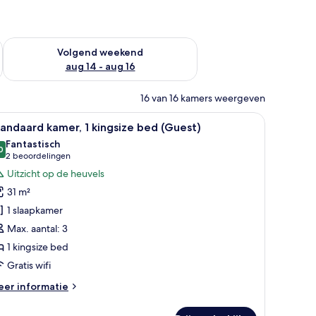
 dit weekend aug 7 - aug 9
De beschikbaarheid controleren voor volgend weekend aug 14
Volgend weekend
aug 14 - aug 16
16 van 16 kamers weergeven
en laptopwerkplek
le
Een hotelkamer met een bed, nachtkastjes, een
6
andaard kamer, 1 kingsize bed (Guest)
oto's
Fantastisch
oor
0
9,0 van 10
(2
2 beoordelingen
tandaard
beoordelingen)
Uitzicht op de heuvels
amer,
31 m²
1 slaapkamer
ingsize
Max. aantal: 3
ed
1 kingsize bed
Guest)
aden
Gratis wifi
eer
er informatie
tails
er