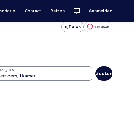
modatie
Contact
Reizen
Aanmelden
Delen
Opslaan
izigers
Zoeken