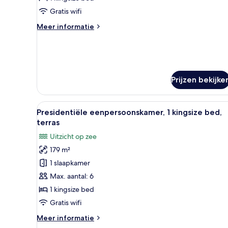
terras,
Gratis wifi
uitzicht
Meer
Meer informatie
op
details
zee
over
laden
Familie
suite,
2
Prijzen bekijke
slaapkamers,
terras,
uitzicht
Alle
Een moderne hotelkamer met ee
op
12
Presidentiële eenpersoonskamer, 1 kingsize bed,
foto's
zee
terras
voor
Uitzicht op zee
Presidentiële
179 m²
eenpersoonskamer,
1 slaapkamer
1
kingsize
Max. aantal: 6
bed,
1 kingsize bed
terras
Gratis wifi
laden
Meer
Meer informatie
details