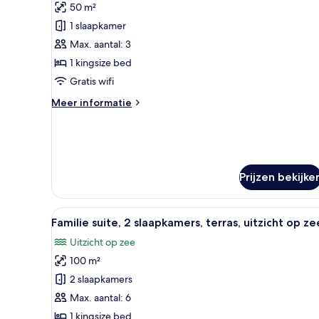
50 m²
Eenvoudige
suite,
1 slaapkamer
1
Max. aantal: 3
slaapkamer,
1 kingsize bed
balkon
Gratis wifi
laden
Meer
Meer informatie
details
over
Eenvoudige
suite,
1
Prijzen bekijke
slaapkamer,
balkon
Alle
Een hotelkamer met een bed, ee
7
Familie suite, 2 slaapkamers, terras, uitzicht op ze
foto's
Uitzicht op zee
voor
100 m²
Familie
suite,
2 slaapkamers
2
Max. aantal: 6
slaapkamers,
1 kingsize bed