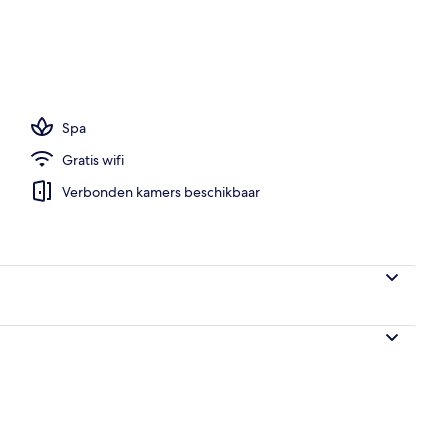
 eenpersoonskamer, 1 kingsize bed, terras | Badkamer | Een douche, een rege
Spa
Gratis wifi
Verbonden kamers beschikbaar