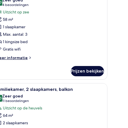
p
0
tandaard
8,0 van 10
(4
4 beoordelingen
ee
ite,
beoordelingen)
Uitzicht op zee
58 m²
ingsize
1 slaapkamer
ed,
Max. aantal: 3
rras,
1 kingsize bed
tzicht
Gratis wifi
p
ee
eer
er informatie
aden
tails
er
Prijzen bekijken
andaard
ite,
met gordijnen.
jes, een bureau, een stoel, een televisie en uitzicht op de omgeving.
le
Een hotelkamer met twee bedden, een bureau, 
7
ngsize
miliekamer, 2 slaapkamers, balkon
oto's
d,
Zeer goed
rras,
oor
0
8,0 van 10
(11
11 beoordelingen
tzicht
amiliekamer,
beoordelingen)
Uitzicht op de heuvels
p
ee
64 m²
laapkamers,
2 slaapkamers
alkon