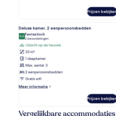
over
Presidentiële
Prijzen bekijke
eenpersoonskamer,
1
kingsize
Alle
Een hotelkamer met twee bedde
6
bed,
Deluxe kamer, 2 eenpersoonsbedden
foto's
terras
Fantastisch
voor
9,0
9,0 van 10
(2
2 beoordelingen
Deluxe
beoordelingen)
Uitzicht op de heuvels
kamer,
33 m²
2
1 slaapkamer
eenpersoonsbedden
Max. aantal: 3
laden
2 eenpersoonsbedden
Gratis wifi
Meer
Meer informatie
details
over
Prijzen bekijke
Deluxe
kamer,
2
Vergelijkbare accommodaties
eenpersoonsbedden