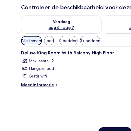
Controleer de beschikbaarheid voor de
De beschikbaarheid controleren voor vanavond aug 
De beschikbaa
Vandaag
aug 6 - aug 7
Beschikbare
Alle kamers
1 bed
2 bedden
3+ bedden
filters
Alle
Een kluis op de kamer, een bu
voor
5
Deluxe King Room With Balcony High Floor
foto's
kamers
Max. aantal: 2
voor
1 kingsize bed
Deluxe
King
Gratis wifi
Room
Meer
Meer informatie
With
details
over
Balcony
Deluxe
High
King
Floor
Room
laden
With
Balcony
High