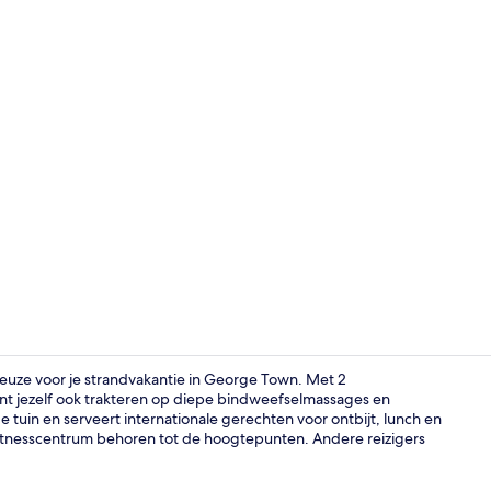
Video van m
keuze voor je strandvakantie in George Town. Met 2
t jezelf ook trakteren op diepe bindweefselmassages en
 tuin en serveert internationale gerechten voor ontbijt, lunch en
Exterieur
fitnesscentrum behoren tot de hoogtepunten. Andere reizigers