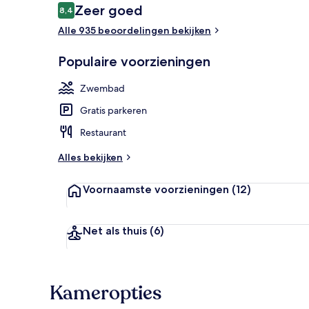
Beoordelingen
Zeer goed
8,4
8,4 op 10 –
Alle 935 beoordelingen bekijken
Presidentiële
Populaire voorzieningen
Zwembad
Gratis parkeren
Restaurant
Alles bekijken
Voornaamste voorzieningen
(12)
Net als thuis
(6)
Kameropties