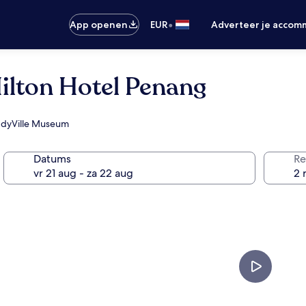
•
App openen
EUR
Adverteer je accom
ilton Hotel Penang
TeddyVille Museum
Datums
Re