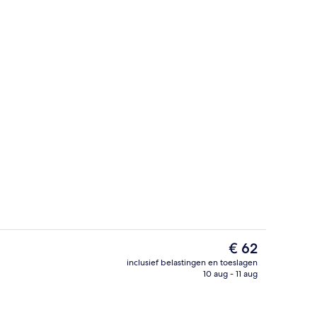
Voorkant accommodatie - avond/nac
aker
De
€ 62
huidige
inclusief belastingen en toeslagen
prijs
10 aug - 11 aug
Receptie
is
€ 62