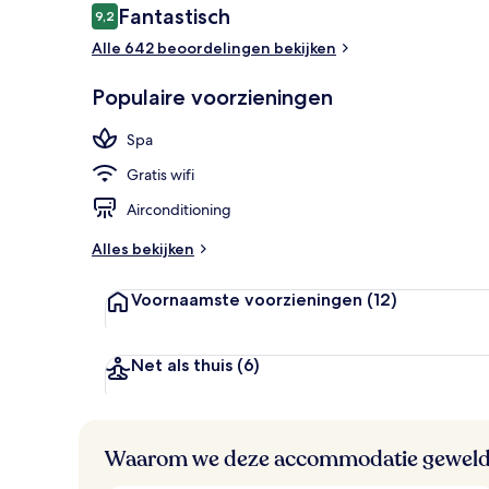
Beoordelingen
Fantastisch
9,2
9,2 op 10 –
Alle 642 beoordelingen bekijken
Een sauna, 
Populaire voorzieningen
Spa
Gratis wifi
Airconditioning
Alles bekijken
Voornaamste voorzieningen
(12)
Net als thuis
(6)
Waarom we deze accommodatie geweld