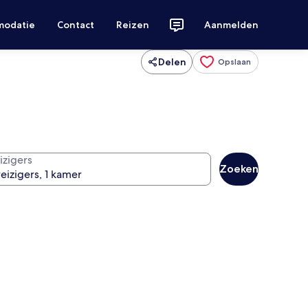
modatie
Contact
Reizen
Aanmelden
Delen
Opslaan
izigers
Zoeken