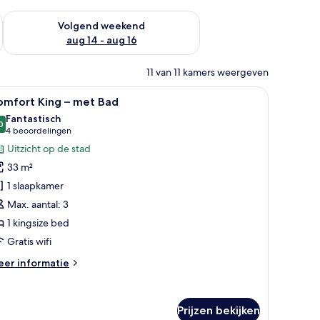
 dit weekend aug 7 - aug 9
De beschikbaarheid controleren voor volgend weekend aug 14
Volgend weekend
aug 14 - aug 16
11 van 11 kamers weergeven
 Uitzicht op de stad
le
Comfort King – met Bad | Badkamer | Gratis t
9
omfort King – met Bad
oto's
Fantastisch
oor
0
9,0 van 10
(4
4 beoordelingen
omfort
beoordelingen)
Uitzicht op de stad
ing
33 m²
1 slaapkamer
et
Max. aantal: 3
ad
1 kingsize bed
aden
Gratis wifi
eer
er informatie
tails
er
mfort
Prijzen bekijken
ng