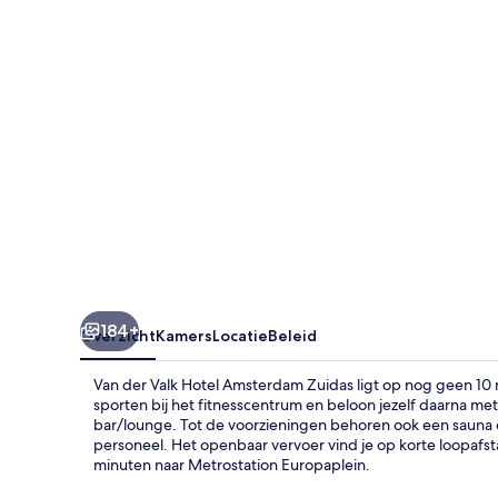
Amsterdam
Zuidas
184+
Overzicht
Kamers
Locatie
Beleid
Van der Valk Hotel Amsterdam Zuidas ligt op nog geen 1
sporten bij het fitnesscentrum en beloon jezelf daarna met 
bar/lounge. Tot de voorzieningen behoren ook een sauna
personeel. Het openbaar vervoer vind je op korte loopafst
minuten naar Metrostation Europaplein.