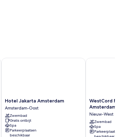
Hotel Jakarta Amsterdam
WestCord Fashion Hot
Hotel
WestCord
Hotel Jakarta Amsterdam
WestCord Fashion H
Jakarta
Fashion
Amsterdam
Amsterdam-Oost
Amsterdam
Hotel
Nieuw-West
Zwembad
Amsterdam-
Amsterdam
Gratis ontbijt
Oost
Nieuw-
Zwembad
Spa
Spa
West
Parkeerplaatsen
Parkeerplaatsen
beschikbaar
beschikbaar