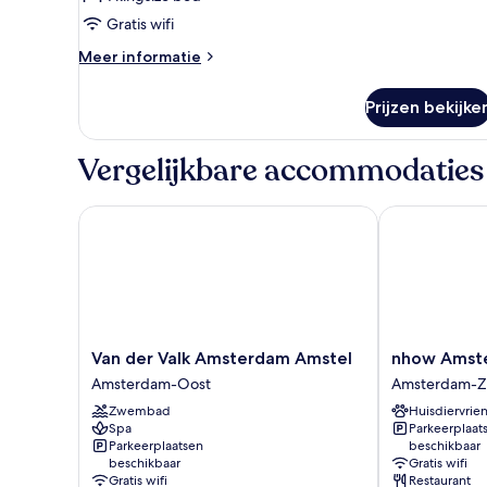
Gratis wifi
Meer
Meer informatie
details
over
Prijzen bekijke
Comfort
kamer,
1
Vergelijkbare accommodaties
kingsize
bed
Van der Valk Amsterdam Amstel
nhow Amster
Van
nhow
Van der Valk Amsterdam Amstel
nhow Amst
der
Amsterdam
Amsterdam-Oost
Amsterdam-Z
Valk
RAI
Zwembad
Huisdiervrien
Amsterdam
Amsterdam-
Spa
Parkeerplaat
Amstel
Zuid
Parkeerplaatsen
beschikbaar
Amsterdam-
beschikbaar
Gratis wifi
Oost
Gratis wifi
Restaurant