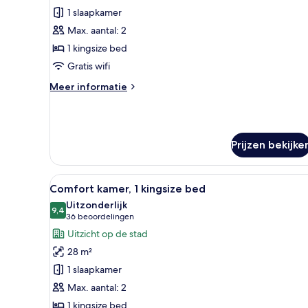
suite,
1 slaapkamer
1
Max. aantal: 2
kingsize
1 kingsize bed
bed
Gratis wifi
laden
Meer
Meer informatie
details
over
Junior
suite,
Prijzen bekijke
1
kingsize
bed
Alle
Een hotelkamer met een groot b
16
Comfort kamer, 1 kingsize bed
foto's
Uitzonderlijk
voor
9,4
9,4 van 10
(36
36 beoordelingen
Comfort
beoordelingen)
Uitzicht op de stad
kamer,
28 m²
1
1 slaapkamer
kingsize
Max. aantal: 2
bed
1 kingsize bed
laden