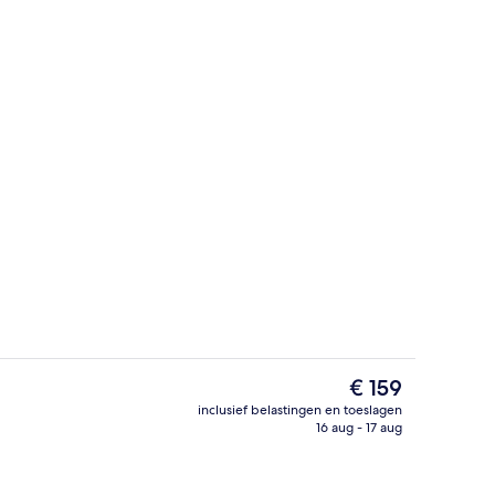
Lounge
ccommodatie
De
€ 159
huidige
inclusief belastingen en toeslagen
prijs
16 aug - 17 aug
Een sauna, een stoombad
is
€ 159