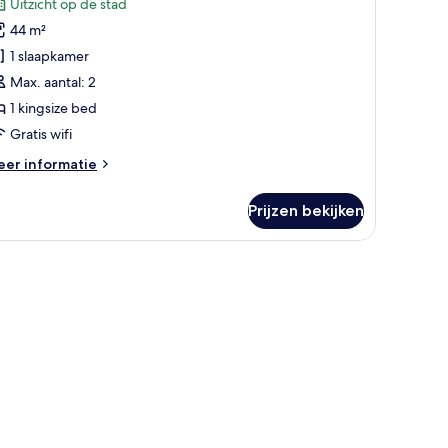
beoordelingen)
Uitzicht op de stad
44 m²
ingsize
1 slaapkamer
ed,
Max. aantal: 2
ot
1 kingsize bed
ub
aden
Gratis wifi
eer
er informatie
tails
er
Prijzen bekijken
ite,
ngsize
and bad, een wastafel met spiegel en een zithoek bij het raam.
d,
t
b