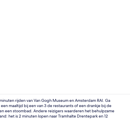
Video van a
0 minuten rijden van Van Gogh Museum en Amsterdam RAI. Ga
een maaltijd bij een van 3 de restaurants of een drankje bij de
 en een stoombad. Andere reizigers waarderen het behulpzame
Exterieur
and: het is 2 minuten lopen naar Tramhalte Drentepark en 12