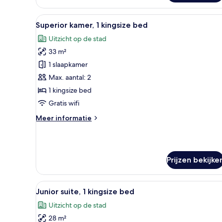
kamer,
2
Alle
Een moderne hotelkamer met een
9
eenpersoonsbedden,
Superior kamer, 1 kingsize bed
foto's
toegankelijk
Uitzicht op de stad
voor
voor
rolstoelgebruikers
33 m²
Superior
kamer,
1 slaapkamer
1
Max. aantal: 2
kingsize
1 kingsize bed
bed
Gratis wifi
laden
Meer
Meer informatie
details
over
Superior
kamer,
Prijzen bekijke
1
kingsize
bed
Alle
Een moderne hotelkamer met een
12
Junior suite, 1 kingsize bed
foto's
Uitzicht op de stad
voor
28 m²
Junior