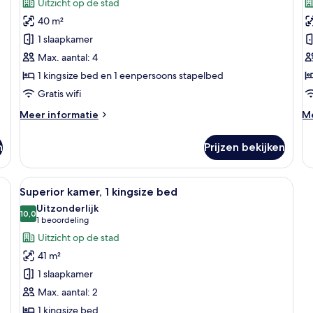
beoordelingen)
Uitzicht op de stad
meerdere
1
40 m²
bedden
k
1 slaapkamer
laden
b
Max. aantal: 4
h
1 kingsize bed en 1 eenpersoons stapelbed
t
l
Gratis wifi
Meer
M
Meer informatie
Me
details
de
over
ov
n
Prijzen bekijken
Familiekamer,
Su
meerdere
1
bedden
ki
ed, een bank, een bijzettafeltje, een vloerlamp en een televisie.
Alle
Een moderne badkamer met een vrijsta
7
be
Superior kamer, 1 kingsize bed
foto's
ho
Uitzonderlijk
voor
10,0
tu
10,0 van 10
(1
1 beoordeling
Superior
beoordeling)
Uitzicht op de stad
kamer,
41 m²
1
1 slaapkamer
kingsize
Max. aantal: 2
bed
1 kingsize bed
laden