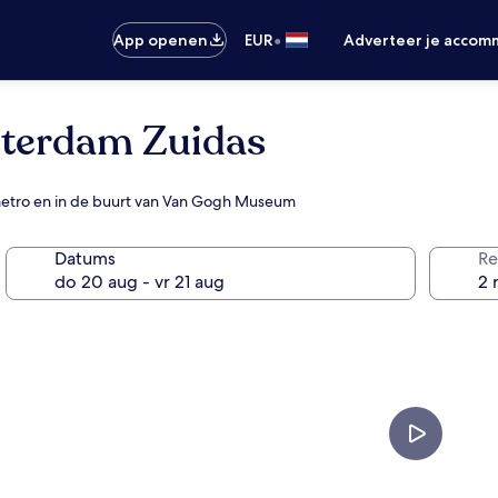
•
App openen
EUR
Adverteer je accom
sterdam Zuidas
n/metro en in de buurt van Van Gogh Museum
Datums
Re