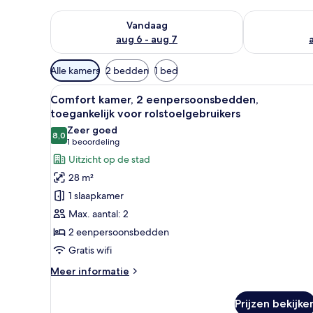
De beschikbaarheid controleren voor vanavond aug 
De beschikbaa
Vandaag
aug 6 - aug 7
Beschikbare
Alle kamers
2 bedden
1 bed
filters
Alle
Een hotelkamer met een groot 
voor
7
Comfort kamer, 2 eenpersoonsbedden,
foto's
kamers
toegankelijk voor rolstoelgebruikers
voor
Zeer goed
8,0
Comfort
8,0 van 10
(1
1 beoordeling
kamer,
beoordeling)
Uitzicht op de stad
2
28 m²
eenpersoonsbedden,
1 slaapkamer
toegankelijk
Max. aantal: 2
voor
2 eenpersoonsbedden
rolstoelgebruikers
Gratis wifi
laden
Meer
Meer informatie
details
over
Prijzen bekijke
Comfort