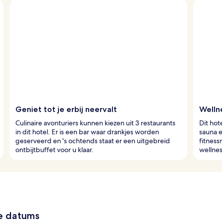
Geniet tot je erbij neervalt
Welln
Culinaire avonturiers kunnen kiezen uit 3 restaurants
Dit hot
in dit hotel. Er is een bar waar drankjes worden
sauna e
geserveerd en 's ochtends staat er een uitgebreid
fitnes
ontbijtbuffet voor u klaar.
wellnes
ze datums