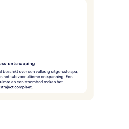
ess-ontsnapping
el beschikt over een volledig uitgeruste spa,
n hot tub voor ultieme ontspanning. Een
sruimte en een stoombad maken het
straject compleet.