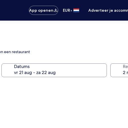
•
App openen
EUR
Adverteer je accom
en een restaurant
Datums
Re