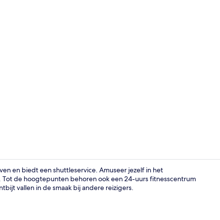
Studio suite,
en en biedt een shuttleservice. Amuseer jezelf in het
t. Tot de hoogtepunten behoren ook een 24-uurs fitnesscentrum
ijt vallen in de smaak bij andere reizigers.
Businesscen