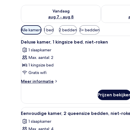
De beschikbaarheid controleren voor vanavond aug 
De beschikbaa
Vandaag
aug 7 - aug 8
Beschikbare
Alle kamers
1 bed
2 bedden
3+ bedden
filters
Alle
Deluxe kamer, 1 kingsize bed, 
voor
5
Deluxe kamer, 1 kingsize bed, niet-roken
foto's
kamers
1 slaapkamer
voor
Max. aantal: 2
Deluxe
kamer,
1 kingsize bed
1
Gratis wifi
kingsize
Meer
Meer informatie
bed,
details
niet-
over
Prijzen bekijke
Deluxe
roken
kamer,
laden
1
Alle
Eenvoudige kamer, 2 queensize
4
kingsize
Eenvoudige kamer, 2 queensize bedden, niet-rok
foto's
bed,
1 slaapkamer
niet-
voor
roken
Max. aantal: 4