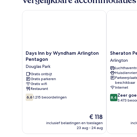
Vergelijkbare accommodaties
bedden,
niet-
roken
Days Inn by Wyndham Arlington Pentagon
Sheraton Pen
Days
Sheraton
Days Inn by Wyndham Arlington
Sheraton P
Inn
Pentagon
Pentagon
Arlington
by
City
Douglas Park
Luchthaventr
Wyndham
Hotel
Huisdiervrien
Arlington
Gratis ontbijt
Arlington
Parkeerplaat
Gratis parkeren
Pentagon
beschikbaar
Gratis wifi
Douglas
Internet
Restaurant
Park
8.4
Zeer goe
6.6
6,6
1.215 beoordelingen
8,4
van
3.473 beoo
van
10,
10,
Zeer
1.215
De
€ 118
goed,
beoordelingen
prijs
3.473
inclusief belastingen en toeslagen
inc
is
beoordelinge
23 aug - 24 aug
€ 118