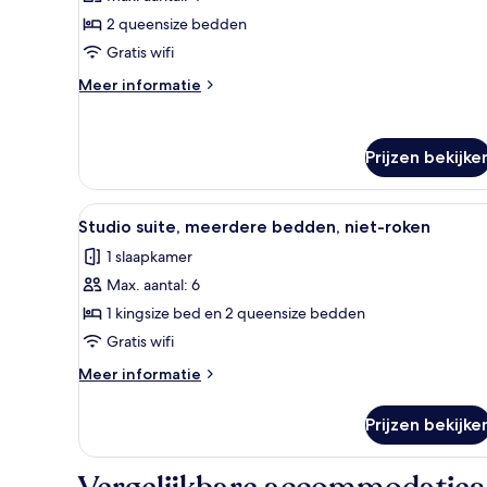
Eenvoudige
kamer,
2 queensize bedden
2
Gratis wifi
queensize
Meer
Meer informatie
bedden,
details
niet-
over
Eenvoudige
roken
Prijzen bekijke
kamer,
laden
2
queensize
Alle
Een kluis op de kamer, verdui
bedden,
4
Studio suite, meerdere bedden, niet-roken
foto's
niet-
1 slaapkamer
roken
voor
Max. aantal: 6
Studio
suite,
1 kingsize bed en 2 queensize bedden
meerdere
Gratis wifi
bedden,
Meer
Meer informatie
niet-
details
roken
over
Prijzen bekijke
Studio
laden
suite,
meerdere