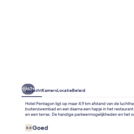
67+
Overzicht
Kamers
Locatie
Beleid
Hotel Pentagon ligt op maar 4,9 km afstand van de luchthav
buitenzwembad en eet daarna een hapje in het restauran
en een terras. De handige parkeermogelijkheden en het ontb
Beoordelingen
Goed
6,6
6,6 op 10 –