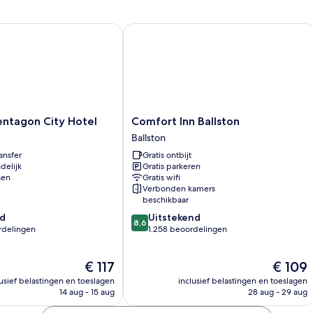
tagon City Hotel
Comfort Inn Ballston
Comfort
entagon City Hotel
Comfort Inn Ballston
Inn
Ballston
Ballston
ansfer
Gratis ontbijt
Ballston
delijk
Gratis parkeren
sen
Gratis wifi
Verbonden kamers
beschikbaar
8.6
d
Uitstekend
8,6
van
rdelingen
1.258 beoordelingen
10,
Uitstekend,
De
De
€ 117
€ 109
1.258
prijs
prijs
beoordelingen
lusief belastingen en toeslagen
inclusief belastingen en toeslagen
is
is
n
14 aug - 15 aug
28 aug - 29 aug
€ 117
€ 109