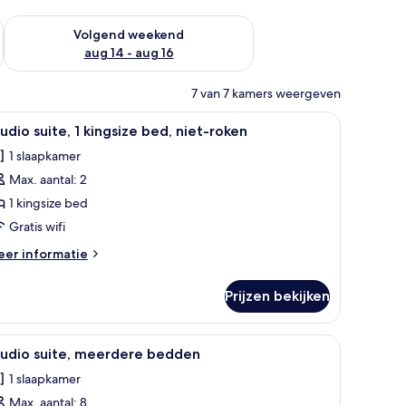
 dit weekend aug 7 - aug 9
De beschikbaarheid controleren voor volgend weekend aug 14
Volgend weekend
aug 14 - aug 16
7 van 7 kamers weergeven
t-roken | Een kluis op de kamer, verduisterende gordijnen
le
Studio suite, 1 kingsize bed, niet-roken | Een
3
udio suite, 1 kingsize bed, niet-roken
oto's
1 slaapkamer
oor
Max. aantal: 2
tudio
ite,
1 kingsize bed
Gratis wifi
ingsize
eer
er informatie
ed,
tails
iet-
er
Prijzen bekijken
udio
oken
ite,
aden
 gordijnen
le
Een kluis op de kamer, verduisterende gordij
3
ngsize
tudio suite, meerdere bedden
oto's
d,
1 slaapkamer
et-
oor
ken
Max. aantal: 8