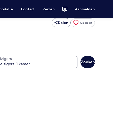
modatie
Contact
Reizen
Aanmelden
Delen
Opslaan
izigers
Zoeken