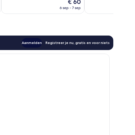
De
€ 60
Uitzonderlijk,
Uitstekend,
prijs
286
1.001
6 sep - 7 sep
is
beoordelingen
beoordelingen
€ 60
Aanmelden
Registreer je nu, gratis en voor niets