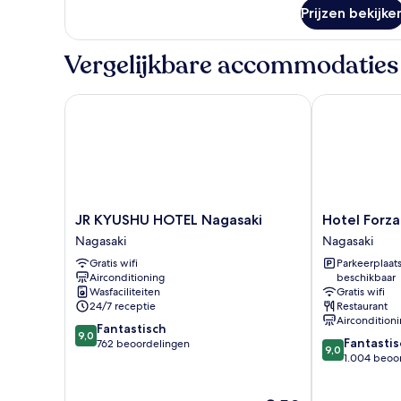
Standaard
Prijzen bekijke
driepersoonskamer,
niet-
roken
Vergelijkbare accommodaties
(No
cleaning)
JR KYUSHU HOTEL Nagasaki
Hotel Forza N
JR
Hotel
JR KYUSHU HOTEL Nagasaki
Hotel Forza
KYUSHU
Forza
Nagasaki
Nagasaki
HOTEL
Nagasaki
Gratis wifi
Parkeerplaat
Nagasaki
Nagasaki
Airconditioning
beschikbaar
Nagasaki
Wasfaciliteiten
Gratis wifi
24/7 receptie
Restaurant
Aircondition
9.0
Fantastisch
9,0
9.0
Fantastis
van
762 beoordelingen
9,0
van
1.004 beoo
10,
10,
Fantastisch,
Fantastisch,
762