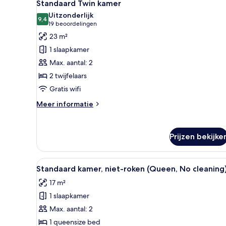
5
Standaard Twin kamer
foto's
Uitzonderlijk
voor
9,4
9,4 van 10
(19
19 beoordelingen
Standaard
beoordelingen)
23 m²
Twin
1 slaapkamer
kamer
Max. aantal: 2
laden
2 twijfelaars
Gratis wifi
Meer
Meer informatie
details
over
Standaard
Prijzen bekijke
Twin
kamer
Alle
Een hotelkamer met een groot 
5
Standaard kamer, niet-roken (Queen, No cleaning
foto's
17 m²
voor
1 slaapkamer
Standaard
kamer,
Max. aantal: 2
niet-
1 queensize bed