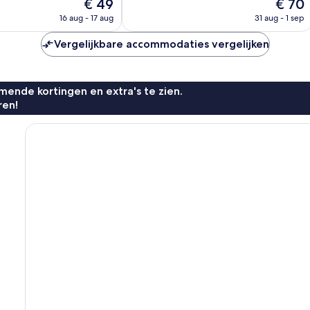
De
De
€ 49
€ 70
Fantastisch,
prijs
prijs
n
811
16 aug - 17 aug
31 aug - 1 sep
is
is
beoordelingen
€ 49
€ 70
Vergelijkbare accommodaties vergelijken
ende kortingen en extra's te zien.
ren!