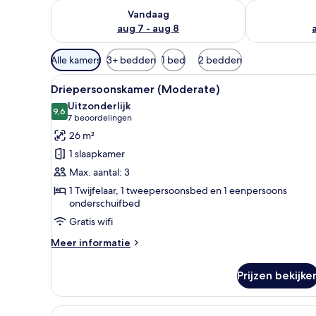
De beschikbaarheid controleren voor vanavond aug 
De beschikbaa
Vandaag
aug 7 - aug 8
Beschikbare
Alle kamers
3+ bedden
1 bed
2 bedden
filters
Alle
Een kluis op de kamer, een bur
voor
5
Driepersoonskamer (Moderate)
foto's
kamers
Uitzonderlijk
voor
9,6
9,6 van 10
(7
7 beoordelingen
Driepersoonskamer
beoordelingen)
26 m²
(Moderate)
1 slaapkamer
laden
Max. aantal: 3
1 Twijfelaar, 1 tweepersoonsbed en 1 eenpersoons
onderschuifbed
Gratis wifi
Meer
Meer informatie
details
over
Prijzen bekijke
Driepersoonskamer
(Moderate)
Alle
Hotelkamer met twee bedden, e