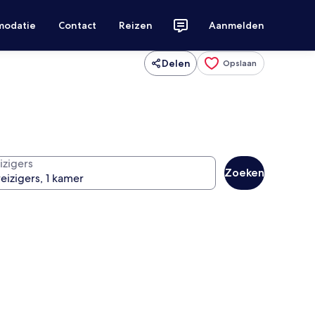
modatie
Contact
Reizen
Aanmelden
Delen
Opslaan
izigers
Zoeken