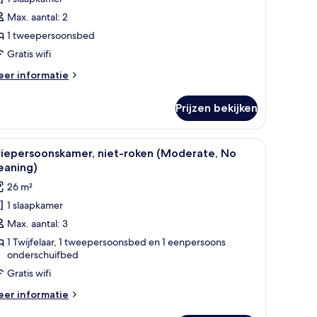
oken
Max. aantal: 2
No
1 tweepersoonsbed
leaning)
Gratis wifi
aden
eer
er informatie
tails
er
Prijzen bekijken
andaard
eepersoonskamer,
et-
ureau, een stoel en een kleine tafel.
le
Een kluis op de kamer, een bureau, geluiddich
5
ken
riepersoonskamer, niet-roken (Moderate, No
oto's
o
eaning)
eaning)
oor
26 m²
riepersoonskamer,
1 slaapkamer
iet-
Max. aantal: 3
oken
Moderate,
1 Twijfelaar, 1 tweepersoonsbed en 1 eenpersoons
onderschuifbed
o
Gratis wifi
leaning)
aden
eer
er informatie
tails