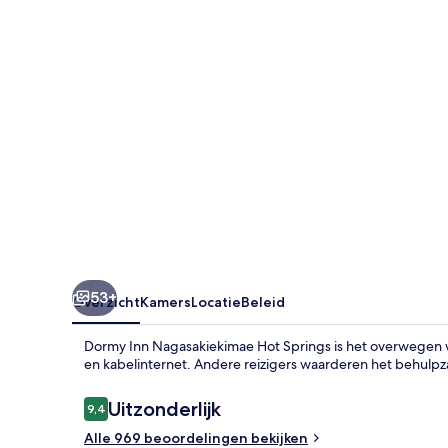
Springs
53+
Overzicht
Kamers
Locatie
Beleid
Dormy Inn Nagasakiekimae Hot Springs is het overwegen waar
en kabelinternet. Andere reizigers waarderen het behulp
Beoordelingen
Uitzonderlijk
9,4
9,4 op 10 –
Alle 969 beoordelingen bekijken