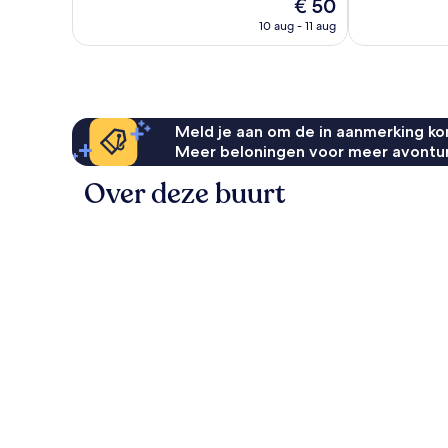
De
€ 50
1.004
beoordelingen
prijs
beoordelinge
10 aug - 11 aug
is
€ 50
Meld je aan om de in aanmerking kom
Meer beloningen voor meer avontu
Over deze buurt