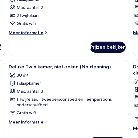
niet-
r
Max. aantal: 2
roken
(
2 twijfelaars
(No
c
Gratis wifi
Housekeeping)
l
laden
Meer
M
Meer informatie
Me
details
de
over
ov
n
Prijzen bekijken
Standaard
St
Twin
tw
kamer,
ni
n, een bank en een eettafeltje.
Alle
Een hotelkamer met twee bedden, een b
Al
5
niet-
ro
Deluxe Twin kamer, niet-roken (No cleaning)
D
foto's
f
roken
(N
cl
30 m²
(No
voor
cl
v
Housekeeping)
1 slaapkamer
Deluxe
D
Twin
n
Max. aantal: 3
kamer,
r
1 Twijfelaar, 1 tweepersoonsbed en 1 eenpersoons
onderschuifbed
niet-
(
roken
N
Gratis wifi
(No
c
Meer
Meer informatie
cleaning)
l
details
M
Me
over
laden
de