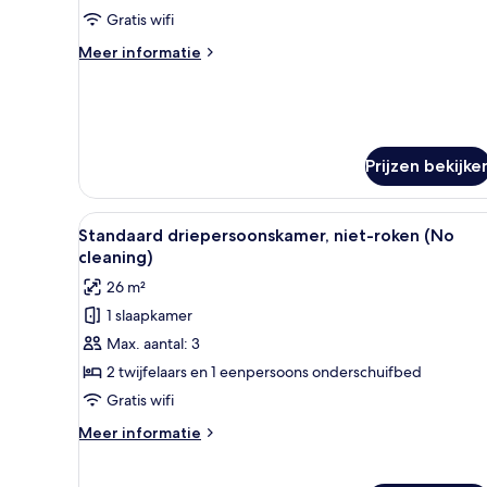
roken
Gratis wifi
(Queen,
Meer
Meer informatie
No
details
cleaning)
over
Standaard
laden
kamer,
niet-
Prijzen bekijke
roken
(Queen,
No
Alle
Een hotelkamer met twee bedde
cleaning)
5
Standaard driepersoonskamer, niet-roken (No
foto's
cleaning)
voor
26 m²
Standaard
1 slaapkamer
driepersoonskamer,
Max. aantal: 3
niet-
roken
2 twijfelaars en 1 eenpersoons onderschuifbed
(No
Gratis wifi
cleaning)
Meer
Meer informatie
laden
details
over