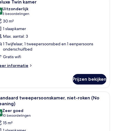
5
eluxe Twin kamer
oto's
Uitzonderlijk
oor
4
9,4 van 10
(3
3 beoordelingen
eluxe
beoordelingen)
30 m²
win
1 slaapkamer
amer
Max. aantal: 3
aden
1 Twijfelaar, 1 tweepersoonsbed en 1 eenpersoons
onderschuifbed
Gratis wifi
eer
er informatie
tails
er
Prijzen bekijken
luxe
in
mer
au, een stoel, een televisie en een raam met gordijnen.
le
Een kluis op de kamer, een bureau, geluiddich
5
tandaard tweepersoonskamer, niet-roken (No
oto's
eaning)
oor
Zeer goed
4
tandaard
8,4 van 10
(10
10 beoordelingen
weepersoonskamer,
beoordelingen)
15 m²
iet-
1 slaapkamer