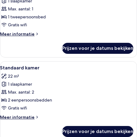
1 slaapkamer
Kamer
(Individual)
Max. aantal: 1
laden
1 tweepersoonsbed
Gratis wifi
Meer
Meer informatie
details
over
Prijzen voor je datums bekijken
Kamer
(Individual)
Alle
Een hotelkamer met twee bedden, een b
5
Standaard kamer
foto's
22 m²
voor
1 slaapkamer
Standaard
kamer
Max. aantal: 2
laden
2 eenpersoonsbedden
Gratis wifi
Meer
Meer informatie
details
over
Prijzen voor je datums bekijken
Standaard