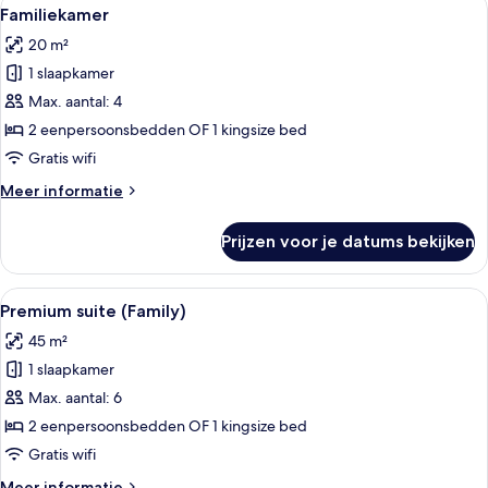
Alle
6
Small
Familiekamer
foto's
)
20 m²
voor
1 slaapkamer
Familiekamer
laden
Max. aantal: 4
2 eenpersoonsbedden OF 1 kingsize bed
Gratis wifi
Meer
Meer informatie
details
over
Prijzen voor je datums bekijken
Familiekamer
Alle
Een hotelkamer met een stapelbed, een
11
Premium suite (Family)
foto's
45 m²
voor
1 slaapkamer
Premium
suite
Max. aantal: 6
(Family)
2 eenpersoonsbedden OF 1 kingsize bed
laden
Gratis wifi
Meer
Meer informatie