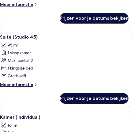
Meer
Meer informatie
details
over
Prijzen voor je datums bekijken
Suite
(Corner)
Alle
Een moderne hotelkamer met een DJ-co
18
Suite (Studio 45)
foto's
95 m²
voor
1 slaapkamer
Suite
(Studio
Max. aantal: 2
45)
1 kingsize bed
laden
Gratis wifi
Meer
Meer informatie
details
over
Prijzen voor je datums bekijken
Suite
(Studio
45)
Alle
Een hotelkamer met een bed, een kledi
7
Kamer (Individual)
foto's
16 m²
voor