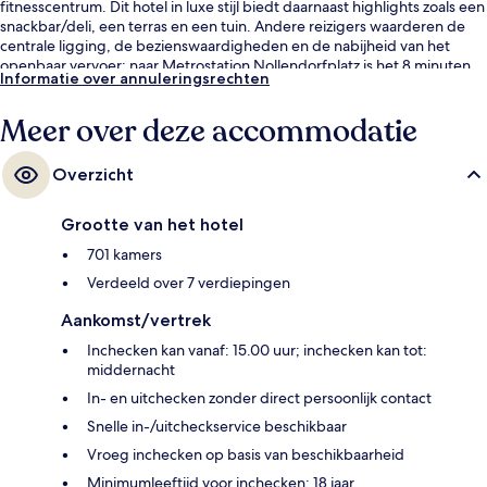
fitnesscentrum. Dit hotel in luxe stijl biedt daarnaast highlights zoals een
snackbar/deli, een terras en een tuin. Andere reizigers waarderen de
centrale ligging, de bezienswaardigheden en de nabijheid van het
openbaar vervoer: naar Metrostation Nollendorfplatz is het 8 minuten
Informatie over annuleringsrechten
lopen en naar Metrostation Wittenbergplatz 11 minuten.
Meer over deze accommodatie
Overzicht
Grootte van het hotel
701 kamers
Verdeeld over 7 verdiepingen
Aankomst/vertrek
Inchecken kan vanaf: 15.00 uur; inchecken kan tot:
middernacht
In- en uitchecken zonder direct persoonlijk contact
Snelle in-/uitcheckservice beschikbaar
Vroeg inchecken op basis van beschikbaarheid
Minimumleeftijd voor inchecken: 18 jaar