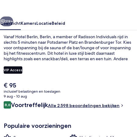
member
of
rige
Volgende
Radisson
319+
Overzicht
Kamers
Locatie
Beleid
Individuals
Vanaf Hotel Berlin, Berlin, a member of Radisson Individuals rijd in
slechts 5 minuten naar Potsdamer Platz en Brandenburger Tor. Kies
voor ontspanning bij de sauna of de bar/lounge of voor inspanning
bij het fitnesscentrum. Dit hotel in luxe stijl biedt daarnaast
highlights zoals een snackbar/deli, een terras en een tuin. Andere
reizigers waarderen de centrale ligging, de bezienswaardigheden
en de nabijheid van het openbaar vervoer: naar Metrostation
VIP Access
Nollendorfplatz is het 8 minuten lopen en naar Metrostation
Wittenbergplatz 11 minuten.
De
€ 95
Bar (ter plaatse)
huidige
inclusief belastingen en toeslagen
prijs
9 aug - 10 aug
is
Beoordelingen
Voortreffelijk
8,6
Alle 2.598 beoordelingen bekijken
€ 95
8,6 op 10 –
Populaire voorzieningen