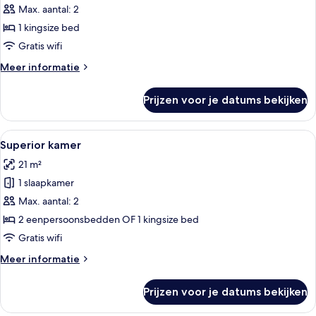
kamer
Max. aantal: 2
laden
1 kingsize bed
Gratis wifi
Meer
Meer informatie
details
over
Prijzen voor je datums bekijken
Premium
kamer
Alle
Een hotelkamer met een groot bed, een
9
Superior kamer
foto's
21 m²
voor
1 slaapkamer
Superior
kamer
Max. aantal: 2
laden
2 eenpersoonsbedden OF 1 kingsize bed
Gratis wifi
Meer
Meer informatie
details
over
Prijzen voor je datums bekijken
Superior
kamer