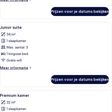
details
over
Prijzen voor je datums bekijken
Premium
suite
(Family)
Alle
Een moderne slaapkamer met een groot 
7
Junior suite
foto's
34 m²
voor
1 slaapkamer
Junior
suite
Max. aantal: 3
laden
1 kingsize bed
Gratis wifi
Meer
Meer informatie
details
over
Prijzen voor je datums bekijken
Junior
suite
Alle
Een moderne hotelkamer met een bed, e
9
Premium kamer
foto's
32 m²
voor
1 slaapkamer
Premium