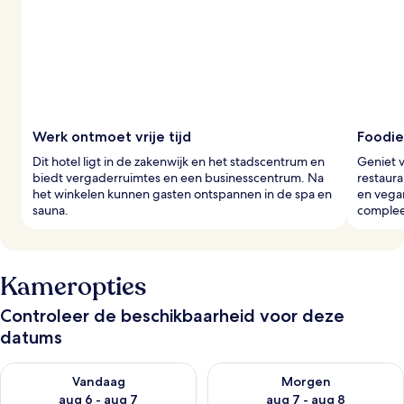
Werk ontmoet vrije tijd
Foodie
Dit hotel ligt in de zakenwijk en het stadscentrum en
Geniet v
biedt vergaderruimtes en een businesscentrum. Na
restaura
het winkelen kunnen gasten ontspannen in de spa en
en vegan
sauna.
complee
Kameropties
Controleer de beschikbaarheid voor deze
datums
De beschikbaarheid controleren voor vanavond aug 6 - aug 7
De beschikbaarheid controler
Vandaag
Morgen
aug 6 - aug 7
aug 7 - aug 8