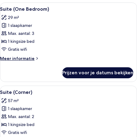
Alle
Een moderne slaapkamer met een bed, 
11
Suite (One Bedroom)
foto's
29 m²
voor
1 slaapkamer
Suite
(One
Max. aantal: 3
Bedroom)
1 kingsize bed
laden
Gratis wifi
Meer
Meer informatie
details
over
Prijzen voor je datums bekijken
Suite
(One
Bedroom)
Alle
Een moderne woonkamer met een bruine
11
Suite (Corner)
foto's
57 m²
voor
1 slaapkamer
Suite
(Corner)
Max. aantal: 2
laden
1 kingsize bed
Gratis wifi