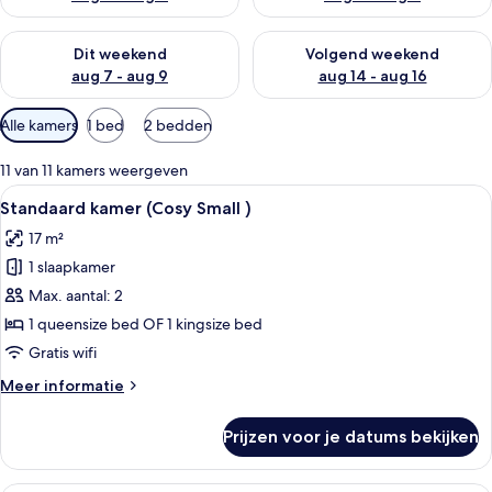
De beschikbaarheid controleren voor dit weekend aug 7 - aug
De beschikbaarheid controler
Dit weekend
Volgend weekend
aug 7 - aug 9
aug 14 - aug 16
Beschikbare
Alle kamers
1 bed
2 bedden
filters
voor
11 van 11 kamers weergeven
kamers
Alle
Een moderne hotelkamer met een groo
8
Standaard kamer (Cosy Small )
foto's
17 m²
voor
1 slaapkamer
Standaard
kamer
Max. aantal: 2
(Cosy
1 queensize bed OF 1 kingsize bed
Small
Gratis wifi
)
Meer
Meer informatie
laden
details
over
Prijzen voor je datums bekijken
Standaard
kamer
(Cosy
Een moderne hotelkamer met een groo