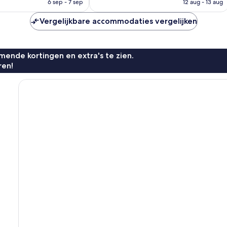
is
is
6 sep - 7 sep
12 aug - 13 aug
Plantes
€ 115
€ 101
Vergelijkbare accommodaties vergelijken
ende kortingen en extra's te zien.
ren!