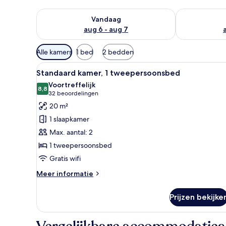
De beschikbaarheid controleren voor vanavond aug 
De beschikbaa
Vandaag
aug 6 - aug 7
Beschikbare
Alle kamers
1 bed
2 bedden
filters
Alle
Standaard kamer, 1 tweeperso
voor
7
Standaard kamer, 1 tweepersoonsbed
foto's
kamers
Voortreffelijk
voor
8,8
8,8 van 10
(32
32 beoordelingen
Standaard
beoordelingen)
20 m²
kamer,
1 slaapkamer
1
Max. aantal: 2
tweepersoonsbed
1 tweepersoonsbed
laden
Gratis wifi
Meer
Meer informatie
details
over
Prijzen bekijke
Standaard
kamer,
1