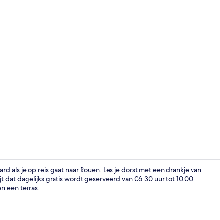
Receptie
d als je op reis gaat naar Rouen. Les je dorst met een drankje van
jt dat dagelijks gratis wordt geserveerd van 06.30 uur tot 10.00
n een terras.
Details aan 