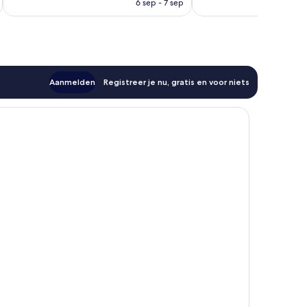
is
6 sep - 7 sep
beoordelingen
€ 47
Aanmelden
Registreer je nu, gratis en voor niets