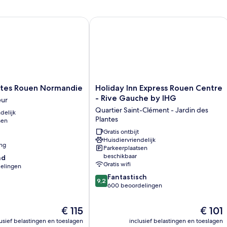
eenpersoonsbedden
m
sl
(S
es Rouen Normandie
Holiday Inn Express Rouen Centre - 
Holiday
ites Rouen Normandie
Holiday Inn Express Rouen Centre
Inn
- Rive Gauche by IHG
eur
Express
Quartier Saint-Clément - Jardin des
delijk
Rouen
Plantes
sen
Centre
-
Gratis ontbijt
Huisdiervriendelijk
Rive
ing
Parkeerplaatsen
Gauche
beschikbaar
nd
by
Gratis wifi
elingen
IHG
9.2
Fantastisch
Quartier
9,2
van
600 beoordelingen
Saint-
10,
Clément
n
Fantastisch,
-
De
De
€ 115
€ 101
600
Jardin
prijs
prijs
lusief belastingen en toeslagen
inclusief belastingen en toeslagen
beoordelingen
des