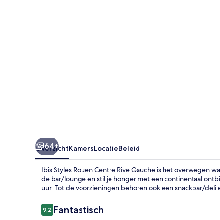
Rive
Gauche
64+
Overzicht
Kamers
Locatie
Beleid
Ibis Styles Rouen Centre Rive Gauche is het overwegen waar
de bar/lounge en stil je honger met een continentaal ontbi
uur. Tot de voorzieningen behoren ook een snackbar/deli e
Beoordelingen
Fantastisch
9,2
9,2 op 10 –