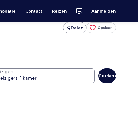
modatie
Contact
Reizen
Aanmelden
Delen
Opslaan
izigers
Zoeken