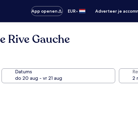
•
App openen
EUR
Adverteer je accom
re Rive Gauche
Datums
Re