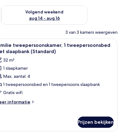
 dit weekend aug 7 - aug 9
De beschikbaarheid controleren voor volgend weekend aug 14
Volgend weekend
aug 14 - aug 16
3 van 3 kamers weergeven
n | Luxe beddengoed, een laptopwerkplek, verduisterende gordijnen
le
Familie tweepersoonskamer, 1 tweepersoonsb
6
amilie tweepersoonskamer, 1 tweepersoonsbed
oto's
et slaapbank (Standard)
oor
32 m²
amilie
1 slaapkamer
weepersoonskamer,
Max. aantal: 4
weepersoonsbed
1 tweepersoonsbed en 1 tweepersoons slaapbank
et
Gratis wifi
laapbank
eer
er informatie
Standard)
tails
aden
er
milie
Prijzen bekijken
eepersoonskamer,
eepersoonsbed