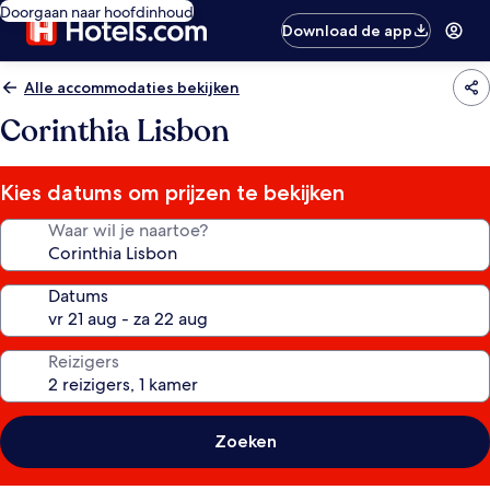
Doorgaan naar hoofdinhoud
Download de app
Alle accommodaties bekijken
Corinthia Lisbon
Kies datums om prijzen te bekijken
Waar wil je naartoe?
Datums
Reizigers
Zoeken