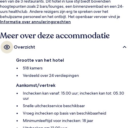
een van de 3 restaurants. Dit hotel in luxe stijl biedt bovendien
hoogtepunten zoals 2 bars/lounges, een binnenzwembad en een 24-
uurs healthclub. Andere reizigers zijn erg te spreken over het
behulpzame personeel en het ontbijt. Het openbaar vervoer vind je
vlakbij: het is maar 6 lopen naar Station Jardim Zoológico.
Informatie over annuleringsrechten
Meer over deze accommodatie
Overzicht
Grootte van het hotel
518 kamers
Verdeeld over 24 verdiepingen
Aankomst/vertrek
Inchecken kan vanaf: 15.00 uur; inchecken kan tot: 05.30
uur
Snelle uitcheckservice beschikbaar
Vroeg inchecken op basis van beschikbaarheid
Minimumleeftijd voor inchecken: 18 jaar
Uitchecken om 12.00 uur