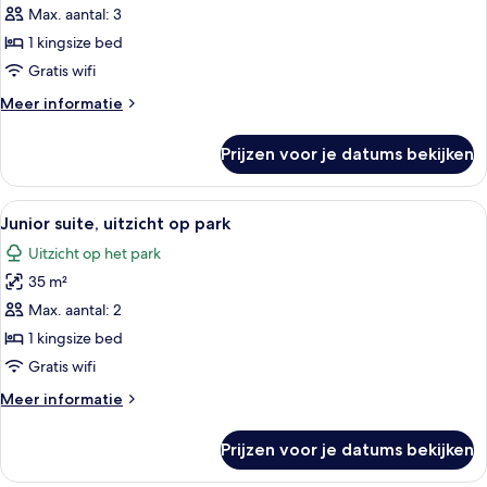
suite
Max. aantal: 3
(Deluxe)
1 kingsize bed
laden
Gratis wifi
Meer
Meer informatie
details
over
Prijzen voor je datums bekijken
Junior
suite
(Deluxe)
Alle
Een hotelkamer met een bed, een slaap
5
Junior suite, uitzicht op park
foto's
Uitzicht op het park
voor
35 m²
Junior
suite,
Max. aantal: 2
uitzicht
1 kingsize bed
op
Gratis wifi
park
Meer
Meer informatie
laden
details
over
Prijzen voor je datums bekijken
Junior
suite,