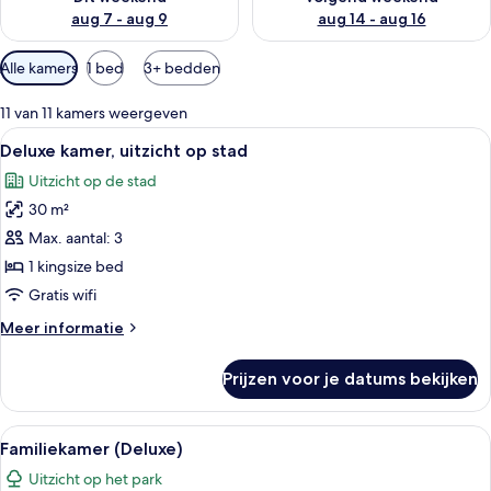
aug 7 - aug 9
aug 14 - aug 16
Beschikbare
Alle kamers
1 bed
3+ bedden
filters
voor
11 van 11 kamers weergeven
kamers
Alle
Een hotelkamer met een groot bed, een
5
Deluxe kamer, uitzicht op stad
foto's
Uitzicht op de stad
voor
30 m²
Deluxe
kamer,
Max. aantal: 3
uitzicht
1 kingsize bed
op
Gratis wifi
stad
Meer
Meer informatie
laden
details
over
Prijzen voor je datums bekijken
Deluxe
kamer,
uitzicht
Alle
Hotelkamer met twee bedden, een bure
5
op
Familiekamer (Deluxe)
foto's
stad
Uitzicht op het park
voor