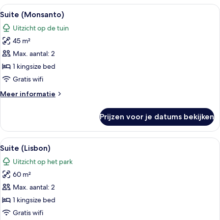
uitzicht
Alle
Een hotelkamer met een bed, een bank,
10
op
Suite (Monsanto)
foto's
park
Uitzicht op de tuin
voor
45 m²
Suite
(Monsanto)
Max. aantal: 2
laden
1 kingsize bed
Gratis wifi
Meer
Meer informatie
details
over
Prijzen voor je datums bekijken
Suite
(Monsanto)
Alle
Een hotelkamer met een groot bed, ee
7
Suite (Lisbon)
foto's
Uitzicht op het park
voor
60 m²
Suite
(Lisbon)
Max. aantal: 2
laden
1 kingsize bed
Gratis wifi