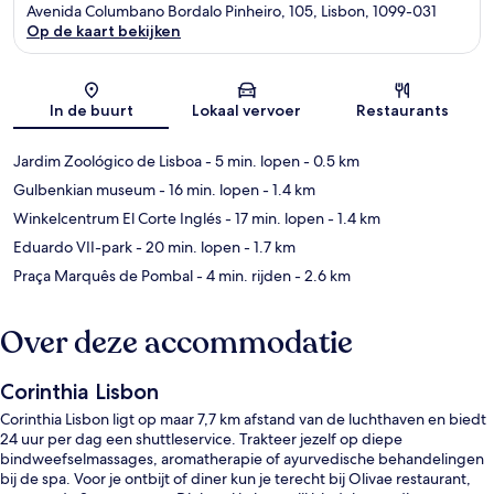
Avenida Columbano Bordalo Pinheiro, 105, Lisbon, 1099-031
Op de kaart bekijken
Kaart
In de buurt
Lokaal vervoer
Restaurants
Jardim Zoológico de Lisboa
- 5 min. lopen
- 0.5 km
Gulbenkian museum
- 16 min. lopen
- 1.4 km
Winkelcentrum El Corte Inglés
- 17 min. lopen
- 1.4 km
Eduardo VII-park
- 20 min. lopen
- 1.7 km
Praça Marquês de Pombal
- 4 min. rijden
- 2.6 km
Over deze accommodatie
Corinthia Lisbon
Corinthia Lisbon ligt op maar 7,7 km afstand van de luchthaven en biedt
24 uur per dag een shuttleservice. Trakteer jezelf op diepe
bindweefselmassages, aromatherapie of ayurvedische behandelingen
bij de spa. Voor je ontbijt of diner kun je terecht bij Olivae restaurant,