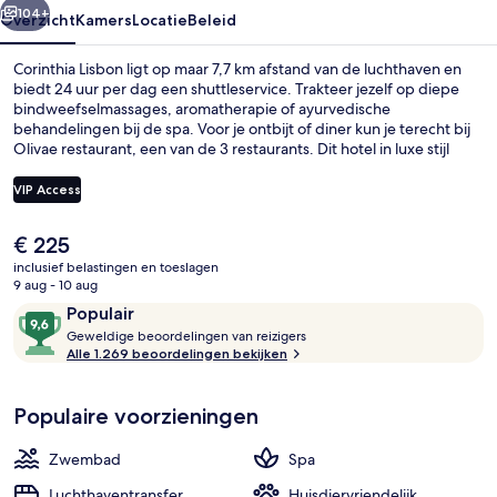
104+
Overzicht
Kamers
Locatie
Beleid
Corinthia Lisbon ligt op maar 7,7 km afstand van de luchthaven en
biedt 24 uur per dag een shuttleservice. Trakteer jezelf op diepe
bindweefselmassages, aromatherapie of ayurvedische
behandelingen bij de spa. Voor je ontbijt of diner kun je terecht bij
Olivae restaurant, een van de 3 restaurants. Dit hotel in luxe stijl
biedt bovendien hoogtepunten zoals 2 bars/lounges, een
binnenzwembad en een 24-uurs healthclub. Andere reizigers zijn
VIP Access
erg te spreken over het behulpzame personeel en het ontbijt. Het
openbaar vervoer vind je vlakbij: het is maar 6 lopen naar Station
De
€ 225
Jardim Zoológico.
3 restaurants; ze serveren er ontbijt, 
huidige
inclusief belastingen en toeslagen
prijs
9 aug - 10 aug
is
Beoordelingen
9,6
Populair
€ 225
G
van
Geweldige beoordelingen van reizigers
e
Alle 1.269 beoordelingen bekijken
10,
w
Populair
e
Populaire voorzieningen
l
d
i
Zwembad
Spa
g
e
Luchthaventransfer
Huisdiervriendelijk