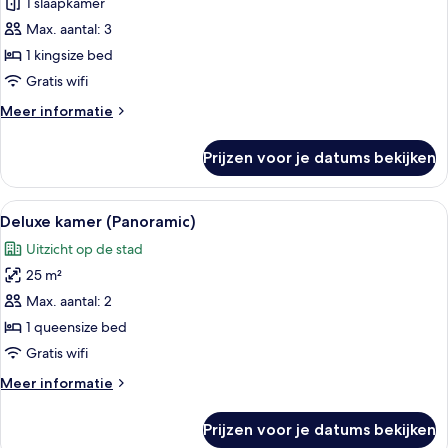
1 slaapkamer
Deluxe
kamer
Max. aantal: 3
(King)
1 kingsize bed
laden
Gratis wifi
Meer
Meer informatie
details
over
Prijzen voor je datums bekijken
Deluxe
kamer
(King)
Alle
Een hotelkamer met een groot bed, een
7
Deluxe kamer (Panoramic)
foto's
Uitzicht op de stad
voor
25 m²
Deluxe
kamer
Max. aantal: 2
(Panoramic)
1 queensize bed
laden
Gratis wifi
Meer
Meer informatie
details
over
Prijzen voor je datums bekijken
Deluxe