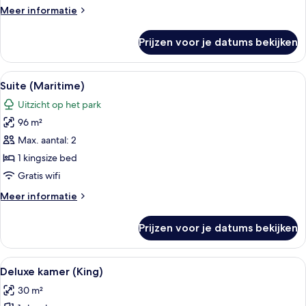
Meer
Meer informatie
details
over
Prijzen voor je datums bekijken
Suite
(Lisbon)
Alle
Hotelkamer met een groot bed, een bu
8
Suite (Maritime)
foto's
Uitzicht op het park
voor
96 m²
Suite
(Maritime)
Max. aantal: 2
laden
1 kingsize bed
Gratis wifi
Meer
Meer informatie
details
over
Prijzen voor je datums bekijken
Suite
(Maritime)
Alle
Een hotelkamer met een groot bed, een
6
Deluxe kamer (King)
foto's
30 m²
voor