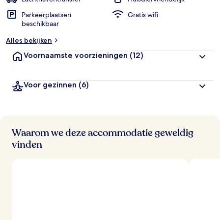
Parkeerplaatsen
Gratis wifi
b
beschikbaar
e
o
Alles bekijken
o
r
Voornaamste voorzieningen
(12)
d
e
l
Voor gezinnen
(6)
i
n
g
e
n
Waarom we deze accommodatie geweldig
v
vinden
a
n
r
e
i
z
i
g