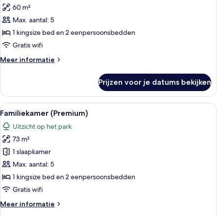
60 m²
Familiekamer
(Deluxe)
Max. aantal: 5
laden
1 kingsize bed en 2 eenpersoonsbedden
Gratis wifi
Meer
Meer informatie
details
over
Prijzen voor je datums bekijken
Familiekamer
(Deluxe)
Alle
Hotelkamer met een groot bed, een tele
6
Familiekamer (Premium)
foto's
Uitzicht op het park
voor
73 m²
Familiekamer
(Premium)
1 slaapkamer
laden
Max. aantal: 5
1 kingsize bed en 2 eenpersoonsbedden
Gratis wifi
Meer
Meer informatie
details