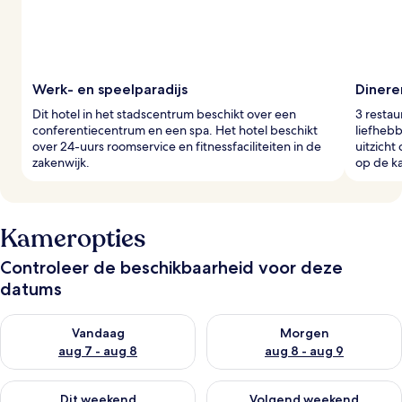
e
r
s
Werk- en speelparadijs
Dineren
Dit hotel in het stadscentrum beschikt over een
3 restau
conferentiecentrum en een spa. Het hotel beschikt
liefheb
over 24-uurs roomservice en fitnessfaciliteiten in de
uitzicht
zakenwijk.
op de ka
Kameropties
Controleer de beschikbaarheid voor deze
datums
De beschikbaarheid controleren voor vanavond aug 7 - aug 8
De beschikbaarheid controler
Vandaag
Morgen
aug 7 - aug 8
aug 8 - aug 9
De beschikbaarheid controleren voor dit weekend aug 7 - aug
De beschikbaarheid controler
Dit weekend
Volgend weekend