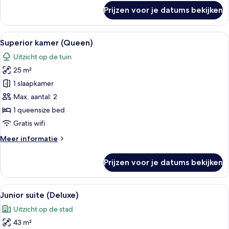
over
Prijzen voor je datums bekijken
Familiekamer
(Premium)
Alle
Een hotelkamer met een groot bed, twe
6
Superior kamer (Queen)
foto's
Uitzicht op de tuin
voor
25 m²
Superior
kamer
1 slaapkamer
(Queen)
Max. aantal: 2
laden
1 queensize bed
Gratis wifi
Meer
Meer informatie
details
over
Prijzen voor je datums bekijken
Superior
kamer
(Queen)
Alle
Een hotelkamer met een groot bed, een 
7
Junior suite (Deluxe)
foto's
Uitzicht op de stad
voor
43 m²
Junior