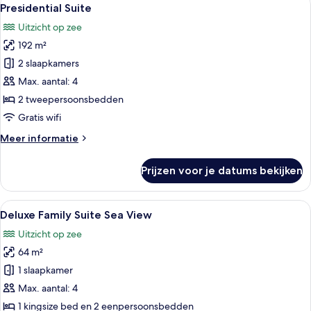
Alle
4
View
Presidential Suite
foto's
Uitzicht op zee
voor
192 m²
Presidential
Suite
2 slaapkamers
laden
Max. aantal: 4
2 tweepersoonsbedden
Gratis wifi
Meer
Meer informatie
details
over
Prijzen voor je datums bekijken
Presidential
Suite
Alle
Een slaapkamer met een groot bed, een
7
Deluxe Family Suite Sea View
foto's
Uitzicht op zee
voor
64 m²
Deluxe
Family
1 slaapkamer
Suite
Max. aantal: 4
Sea
1 kingsize bed en 2 eenpersoonsbedden