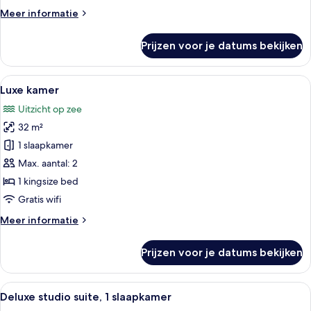
Pool
Meer
Meer informatie
laden
details
over
Prijzen voor je datums bekijken
2
Bedroom
Beachfront
Alle
Een hotelkamer met een bed, een bure
5
Villa
Luxe kamer
foto's
Private
Uitzicht op zee
Pool
voor
32 m²
Luxe
kamer
1 slaapkamer
laden
Max. aantal: 2
1 kingsize bed
Gratis wifi
Meer
Meer informatie
details
over
Prijzen voor je datums bekijken
Luxe
kamer
Alle
Een moderne hotelkamer met balkon, ee
7
Deluxe studio suite, 1 slaapkamer
foto's