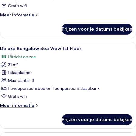
View
Gratis wifi
laden
Meer
Meer informatie
details
over
Prijzen voor je datums bekijken
Deluxe
Family
Suite
Alle
Een hotelkamer met een groot bed, een
4
Sea
Deluxe Bungalow Sea View 1st Floor
foto's
View
Uitzicht op zee
voor
31 m²
Deluxe
Bungalow
1 slaapkamer
Sea
Max. aantal: 3
View
1 tweepersoonsbed en 1 eenpersoons slaapbank
1st
Gratis wifi
Floor
Meer
Meer informatie
laden
details
over
Prijzen voor je datums bekijken
Deluxe
Bungalow
Sea
Alle
Hotelkamer met een groot bed, een ba