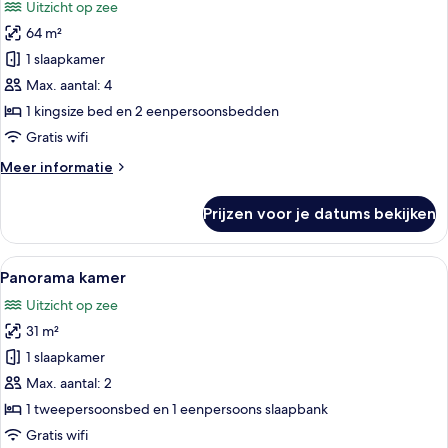
Uitzicht op zee
voor
64 m²
Deluxe
studio
1 slaapkamer
suite,
Max. aantal: 4
1
1 kingsize bed en 2 eenpersoonsbedden
slaapkamer
Gratis wifi
laden
Meer
Meer informatie
details
over
Prijzen voor je datums bekijken
Deluxe
studio
suite,
Alle
Een slaapkamer met een groot bed, een
3
1
Panorama kamer
foto's
slaapkamer
Uitzicht op zee
voor
31 m²
Panorama
kamer
1 slaapkamer
laden
Max. aantal: 2
1 tweepersoonsbed en 1 eenpersoons slaapbank
Gratis wifi