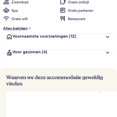
i
Zwembad
Gratis ontbijt
g
e
Spa
Gratis parkeren
Gratis wifi
Restaurant
b
e
Alles bekijken
o
o
Voornaamste voorzieningen
(12)
r
d
e
Voor gezinnen
(6)
l
i
n
g
e
n
Waarom we deze accommodatie geweldig
vinden
v
a
n
r
e
i