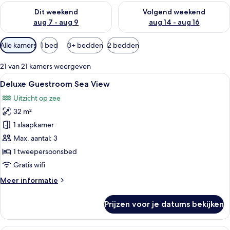
De beschikbaarheid controleren voor dit weekend aug 7 - aug
De beschikbaarheid controler
Dit weekend
Volgend weekend
aug 7 - aug 9
aug 14 - aug 16
Beschikbare
Alle kamers
1 bed
3+ bedden
2 bedden
filters
voor
21 van 21 kamers weergeven
kamers
Alle
Een hotelkamer met een groot bed, ee
6
Deluxe Guestroom Sea View
foto's
Uitzicht op zee
voor
32 m²
Deluxe
Guestroom
1 slaapkamer
Sea
Max. aantal: 3
View
1 tweepersoonsbed
laden
Gratis wifi
Meer
Meer informatie
details
over
Prijzen voor je datums bekijken
Deluxe
Guestroom
Sea
Een ruime slaapkamer met een groot be