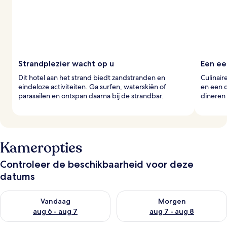
z
i
g
e
r
s
Strandplezier wacht op u
Een ee
Dit hotel aan het strand biedt zandstranden en
Culinair
eindeloze activiteiten. Ga surfen, waterskiën of
en een c
parasailen en ontspan daarna bij de strandbar.
dineren 
Kameropties
Controleer de beschikbaarheid voor deze
datums
De beschikbaarheid controleren voor vanavond aug 6 - aug 7
De beschikbaarheid controler
Vandaag
Morgen
aug 6 - aug 7
aug 7 - aug 8