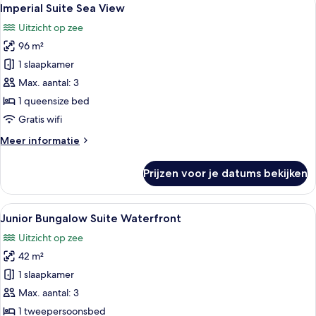
Alle
5
Sea
Imperial Suite Sea View
foto's
View
Uitzicht op zee
voor
96 m²
Imperial
Suite
1 slaapkamer
Sea
Max. aantal: 3
View
1 queensize bed
laden
Gratis wifi
Meer
Meer informatie
details
over
Prijzen voor je datums bekijken
Imperial
Suite
Sea
Alle
Een zwembadterras met uitzicht op de 
7
View
Junior Bungalow Suite Waterfront
foto's
Uitzicht op zee
voor
42 m²
Junior
Bungalow
1 slaapkamer
Suite
Max. aantal: 3
Waterfront
1 tweepersoonsbed