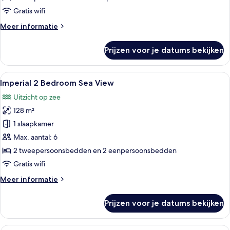
Gratis wifi
Meer
Meer informatie
details
over
Prijzen voor je datums bekijken
Standaard
kamer
Alle
Een hotelkamer met balkon, een bed, 
5
Imperial 2 Bedroom Sea View
foto's
Uitzicht op zee
voor
128 m²
Imperial
2
1 slaapkamer
Bedroom
Max. aantal: 6
Sea
2 tweepersoonsbedden en 2 eenpersoonsbedden
View
Gratis wifi
laden
Meer
Meer informatie
details
over
Prijzen voor je datums bekijken
Imperial
2
Bedroom
Een weelderige woonkamer met een cen