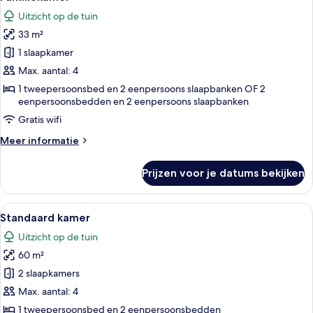
foto's
Uitzicht op de tuin
voor
33 m²
Familiekamer
laden
1 slaapkamer
Max. aantal: 4
1 tweepersoonsbed en 2 eenpersoons slaapbanken OF 2
eenpersoonsbedden en 2 eenpersoons slaapbanken
Gratis wifi
Meer
Meer informatie
details
over
Prijzen voor je datums bekijken
Familiekamer
Alle
Een hotelkamer met een groot bed, ee
7
Standaard kamer
foto's
Uitzicht op de tuin
voor
60 m²
Standaard
kamer
2 slaapkamers
laden
Max. aantal: 4
1 tweepersoonsbed en 2 eenpersoonsbedden