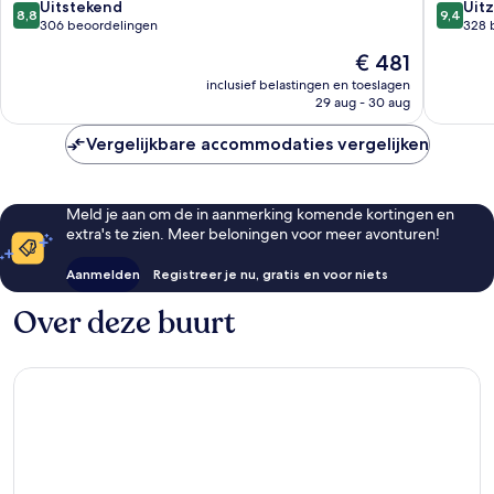
Corfu
8.8
9.4
Uitstekend
Uitz
8,8
9,4
van
van
306 beoordelingen
328 
10,
10,
De
€ 481
Uitstekend,
Uitzonder
prijs
306
328
inclusief belastingen en toeslagen
is
29 aug - 30 aug
beoordelingen
beoorde
€ 481
Vergelijkbare accommodaties vergelijken
Meld je aan om de in aanmerking komende kortingen en
extra's te zien. Meer beloningen voor meer avonturen!
Aanmelden
Registreer je nu, gratis en voor niets
Over deze buurt