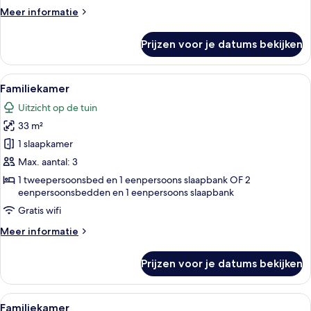
Meer
Meer informatie
details
over
Prijzen voor je datums bekijken
Panorama
kamer
Alle
Een hotelkamer met een groot bed, een
5
Familiekamer
foto's
Uitzicht op de tuin
voor
33 m²
Familiekamer
laden
1 slaapkamer
Max. aantal: 3
1 tweepersoonsbed en 1 eenpersoons slaapbank OF 2
eenpersoonsbedden en 1 eenpersoons slaapbank
Gratis wifi
Meer
Meer informatie
details
over
Prijzen voor je datums bekijken
Familiekamer
Alle
Familiekamer | Luxe beddengoed, een 
6
Familiekamer