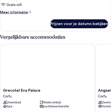
laden
Gratis wifi
Meer
Meer informatie
details
over
Prijzen voor je datums bekijken
Junior
Bungalow
Suite
Vergelijkbare accommodaties
Waterfront
Grecotel Eva Palace
Angsana 
Grecotel
Angsan
Grecotel Eva Palace
Angsan
Eva
Corfu
Corfu
Corfu
Palace
Resort
Zwembad
Gratis ontbijt
Zwem
Corfu
&
Spa
Luchthaventransfer
Huisdi
Spa