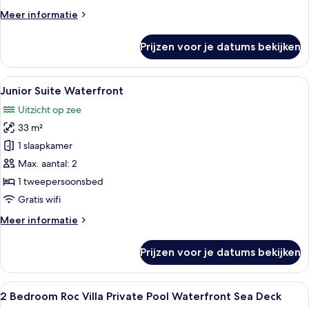
Meer
Meer informatie
details
over
Prijzen voor je datums bekijken
Boschetto
Family
Suite
Alle
Een moderne hotelkamer met een groot
3
Junior Suite Waterfront
foto's
Uitzicht op zee
voor
33 m²
Junior
Suite
1 slaapkamer
Waterfront
Max. aantal: 2
laden
1 tweepersoonsbed
Gratis wifi
Meer
Meer informatie
details
over
Prijzen voor je datums bekijken
Junior
Suite
Waterfront
Alle
Een kusthotel met meerdere gebouwen, 
11
2 Bedroom Roc Villa Private Pool Waterfront Sea Deck
foto's