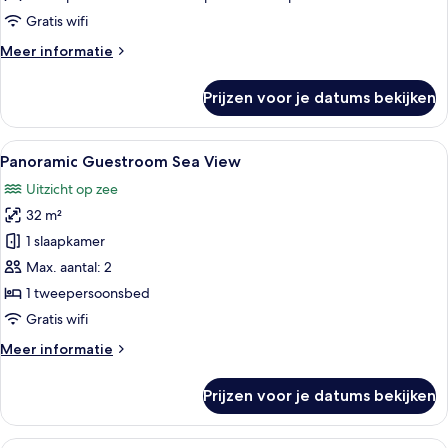
Suite
Gratis wifi
laden
Meer
Meer informatie
details
over
Prijzen voor je datums bekijken
Swim
Up
Junior
Alle
Een hotelkamer met een groot bed, een 
5
Bungalow
Panoramic Guestroom Sea View
foto's
Suite
Uitzicht op zee
voor
32 m²
Panoramic
Guestroom
1 slaapkamer
Sea
Max. aantal: 2
View
1 tweepersoonsbed
laden
Gratis wifi
Meer
Meer informatie
details
over
Prijzen voor je datums bekijken
Panoramic
Guestroom
Sea
Een ruime woonkamer met balkon en uit