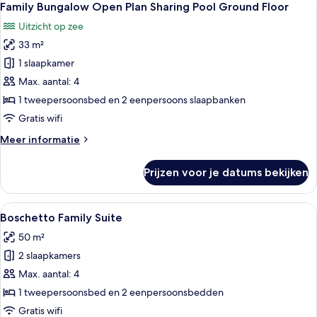
6
View
Family Bungalow Open Plan Sharing Pool Ground Floor
foto's
1st
Uitzicht op zee
Floor
voor
33 m²
Family
Bungalow
1 slaapkamer
Open
Max. aantal: 4
Plan
1 tweepersoonsbed en 2 eenpersoons slaapbanken
Sharing
Gratis wifi
Pool
Meer
Meer informatie
Ground
details
Floor
over
Prijzen voor je datums bekijken
laden
Family
Bungalow
Open
Alle
Een ruime slaapkamer met een groot b
10
Plan
Boschetto Family Suite
foto's
Sharing
50 m²
Pool
voor
Ground
2 slaapkamers
Boschetto
Floor
Family
Max. aantal: 4
Suite
1 tweepersoonsbed en 2 eenpersoonsbedden
laden
Gratis wifi