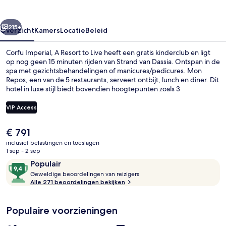
to
Live
rige
Volgende
215+
Overzicht
Kamers
Locatie
Beleid
Corfu Imperial, A Resort to Live heeft een gratis kinderclub en ligt
op nog geen 15 minuten rijden van Strand van Dassia. Ontspan in de
spa met gezichtsbehandelingen of manicures/pedicures. Mon
Repos, een van de 5 restaurants, serveert ontbijt, lunch en diner. Dit
hotel in luxe stijl biedt bovendien hoogtepunten zoals 3
bars/lounges, een strandbar en een fitnesscentrum. Andere
reizigers zijn heel enthousiast over het behulpzame personeel.
VIP Access
De
€ 791
Exterieur
huidige
inclusief belastingen en toeslagen
prijs
1 sep - 2 sep
is
Beoordelingen
9,4
Populair
€ 791
G
van
Geweldige beoordelingen van reizigers
e
Alle 271 beoordelingen bekijken
10,
w
Populair
e
Populaire voorzieningen
l
d