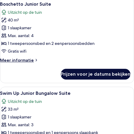
Alle
6
View
Boschetto Junior Suite
foto's
Uitzicht op de tuin
voor
40 m²
Boschetto
Junior
1 slaapkamer
Suite
Max. aantal: 4
laden
1 tweepersoonsbed en 2 eenpersoonsbedden
Gratis wifi
Meer
Meer informatie
details
over
Prijzen voor je datums bekijken
Boschetto
Junior
Suite
Alle
Een modern hotel met een zwembad, t
8
Swim Up Junior Bungalow Suite
foto's
Uitzicht op de tuin
voor
33 m²
Swim
Up
1 slaapkamer
Junior
Max. aantal: 3
Bungalow
1 tweepersoonsbed en 1 eenpersoons slaapbank