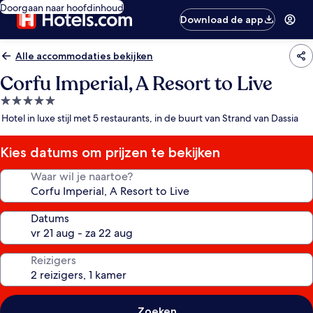
Doorgaan naar hoofdinhoud
Download de app
Alle accommodaties bekijken
Corfu Imperial, A Resort to Live
5.0-
sterrenaccommodatie
Hotel in luxe stijl met 5 restaurants, in de buurt van Strand van Dassia
Kies datums om prijzen te bekijken
Waar wil je naartoe?
Datums
Reizigers
Zoeken