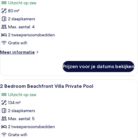
Uitzicht op zee
voor
80 m²
2
Bedroom
2 slaapkamers
Roc
Max. aantal: 4
Villa
2 tweepersoonsbedden
Private
Gratis wifi
Pool
Meer
Meer informatie
Waterfront
details
Sea
over
Prijzen voor je datums bekijken
Deck
2
Bedroom
laden
Roc
Alle
Een hotelkamer met een bed, nachtkast
10
Villa
2 Bedroom Beachfront Villa Private Pool
foto's
Private
Uitzicht op zee
Pool
voor
Waterfront
134 m²
2
Sea
Bedroom
2 slaapkamers
Deck
Beachfront
Max. aantal: 5
Villa
2 tweepersoonsbedden
Private
Gratis wifi