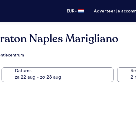
•
EUR
Adverteer je accom
eraton Naples Marigliano
entiecentrum
Datums
Re