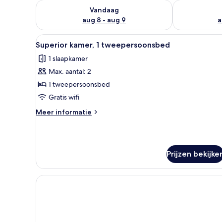
De beschikbaarheid controleren voor vanavond aug 
De beschikbaa
Vandaag
aug 8 - aug 9
a
Alle
Een netjes ingerichte slaapkam
3
Superior kamer, 1 tweepersoonsbed
foto's
1 slaapkamer
voor
Max. aantal: 2
Superior
kamer,
1 tweepersoonsbed
1
Gratis wifi
tweepersoonsbed
Meer
Meer informatie
laden
details
over
Superior
kamer,
Prijzen bekijke
1
tweepersoonsbed