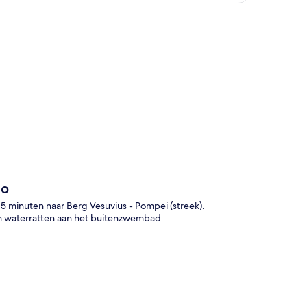
rt
no
 15 minuten naar Berg Vesuvius - Pompei (streek).
en waterratten aan het buitenzwembad.