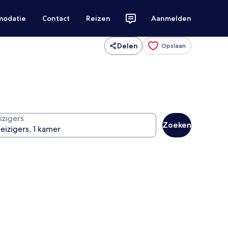
modatie
Contact
Reizen
Aanmelden
Delen
Opslaan
izigers
Zoeken