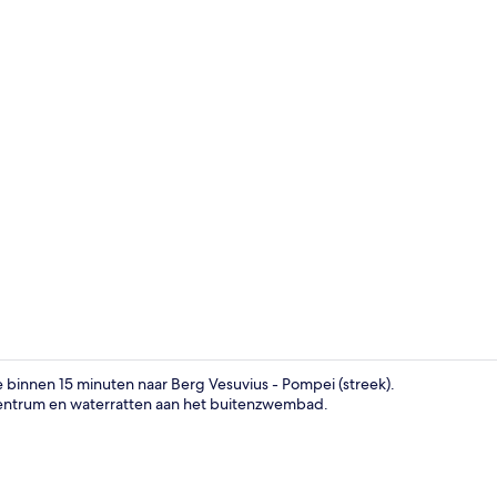
Veranda
je binnen 15 minuten naar Berg Vesuvius - Pompei (streek).
centrum en waterratten aan het buitenzwembad.
Ontbijt