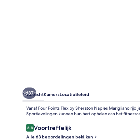
Sheraton
Naples
Marigliano
37+
Overzicht
Kamers
Locatie
Beleid
Vanaf Four Points Flex by Sheraton Naples Marigliano rijd 
Sportievelingen kunnen hun hart ophalen aan het fitness
Beoordelingen
Voortreffelijk
8,8
8,8 op 10 –
Alle 63 beoordelingen bekijken