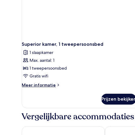
Superior kamer, 1 tweepersoonsbed
1 slaapkamer
Max. aantal: 1
1 tweepersoonsbed
Gratis wifi
Meer
Meer informatie
details
over
Prijzen bekijke
Superior
kamer,
1
Vergelijkbare accommodaties
tweepersoonsbed
Radisson Hotel Nola Naples
voco Nola Na