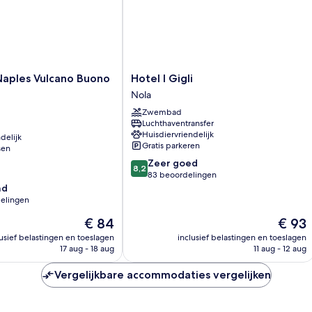
Hotel
Naples Vulcano Buono
Hotel I Gigli
I
Nola
Gigli
Zwembad
Nola
Luchthaventransfer
Huisdiervriendelijk
delijk
Gratis parkeren
sen
8.2
Zeer goed
8,2
van
83 beoordelingen
10,
nd
Zeer
elingen
goed,
De
De
€ 84
€ 93
83
prijs
prijs
beoordelingen
lusief belastingen en toeslagen
inclusief belastingen en toeslagen
is
is
17 aug - 18 aug
11 aug - 12 aug
n
€ 84
€ 93
Vergelijkbare accommodaties vergelijken