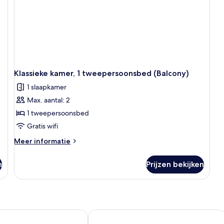
Klassieke kamer, 1 tweepersoonsbed (Balcony)
1 slaapkamer
Max. aantal: 2
1 tweepersoonsbed
Gratis wifi
Meer
Meer informatie
details
over
n
Prijzen bekijken
Klassieke
kamer,
1
tweepersoonsbed
(Balcony)
ples Vulcano Buono by IHG
Hotel I Gigli