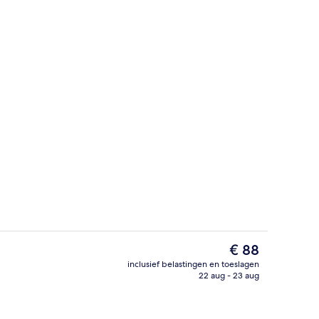
Lobby
De
€ 88
huidige
inclusief belastingen en toeslagen
prijs
22 aug - 23 aug
Tuin
is
€ 88