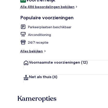
8,8 op 10 –
Alle 486 beoordelingen bekijken
Bar (ter plaat
Populaire voorzieningen
Parkeerplaatsen beschikbaar
Airconditioning
24/7 receptie
Alles bekijken
Voornaamste voorzieningen
(12)
Net als thuis
(6)
Kameropties