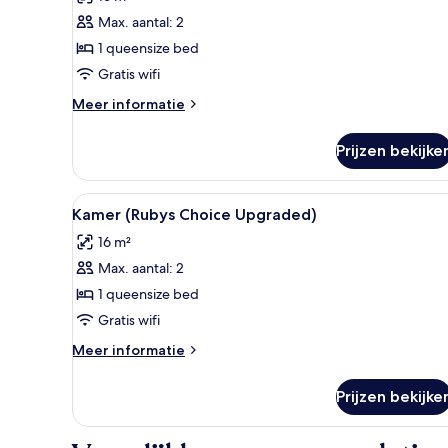
(Lovely)
Max. aantal: 2
laden
1 queensize bed
Gratis wifi
Meer
Meer informatie
details
over
Prijzen bekijke
Kamer
(Lovely)
Alle
Een moderne slaapkamer met ee
5
Kamer (Rubys Choice Upgraded)
foto's
16 m²
voor
Max. aantal: 2
Kamer
(Rubys
1 queensize bed
Choice
Gratis wifi
Upgraded)
Meer
Meer informatie
laden
details
over
Prijzen bekijke
Kamer
(Rubys
Choice