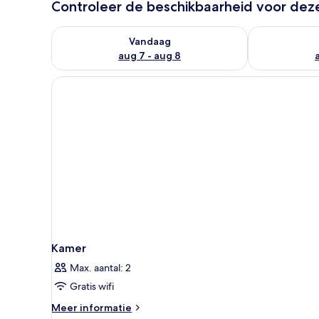
Controleer de beschikbaarheid voor de
De beschikbaarheid controleren voor vanavond aug 
De beschikbaa
Vandaag
aug 7 - aug 8
Kamer
Max. aantal: 2
Gratis wifi
Meer
Meer informatie