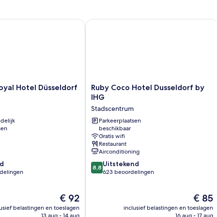
l Hotel Düsseldorf Königsallee
Ruby Coco Hotel Dusseldorf by IHG
Ruby
yal Hotel Düsseldorf
Ruby Coco Hotel Dusseldorf by
Coco
IHG
Hotel
Stadscentrum
Dusseldorf
delijk
by
Parkeerplaatsen
sen
beschikbaar
IHG
Gratis wifi
Stadscentrum
Restaurant
Airconditioning
8.8
d
Uitstekend
8,8
van
rdelingen
623 beoordelingen
10,
Uitstekend,
De
De
€ 92
€ 85
623
prijs
prijs
beoordelingen
lusief belastingen en toeslagen
inclusief belastingen en toeslagen
is
is
n
13 aug - 14 aug
16 aug - 17 aug