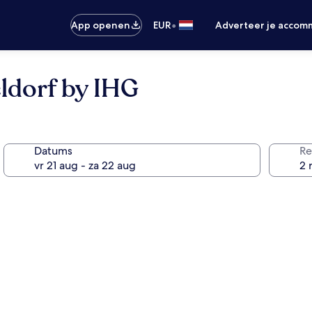
•
App openen
EUR
Adverteer je accom
ldorf by IHG
Datums
Re