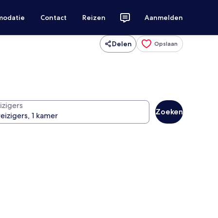
modatie
Contact
Reizen
Aanmelden
Delen
Opslaan
izigers
Zoeken