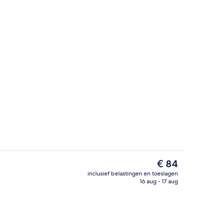
Bar (ter plaatse)
De
€ 84
huidige
inclusief belastingen en toeslagen
prijs
16 aug - 17 aug
Bar (ter plaatse)
is
€ 84