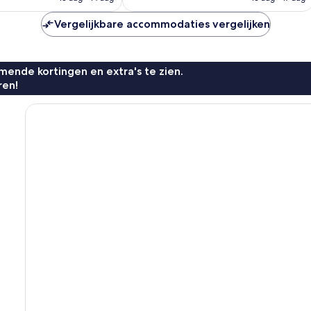
€ 92
€ 85
Vergelijkbare accommodaties vergelijken
ende kortingen en extra's te zien.
ren!