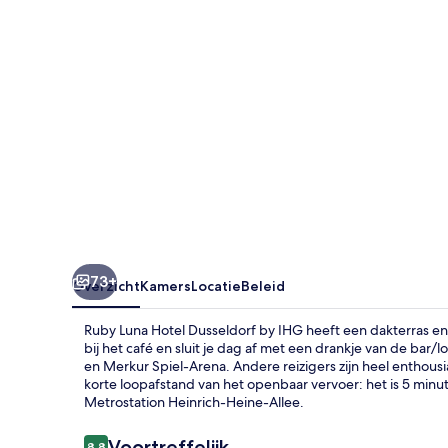
by
IHG
73+
Overzicht
Kamers
Locatie
Beleid
Ruby Luna Hotel Dusseldorf by IHG heeft een dakterras en
bij het café en sluit je dag af met een drankje van de bar
en Merkur Spiel-Arena. Andere reizigers zijn heel enthou
korte loopafstand van het openbaar vervoer: het is 5 minu
Metrostation Heinrich-Heine-Allee.
Beoordelingen
Voortreffelijk
8,8