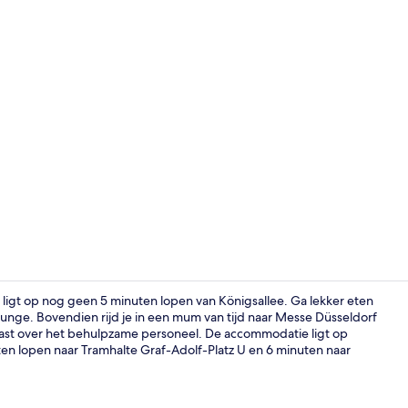
Dakterras
 ligt op nog geen 5 minuten lopen van Königsallee. Ga lekker eten
/lounge. Bovendien rijd je in een mum van tijd naar Messe Düsseldorf
siast over het behulpzame personeel. De accommodatie ligt op
Exterieur
ten lopen naar Tramhalte Graf-Adolf-Platz U en 6 minuten naar