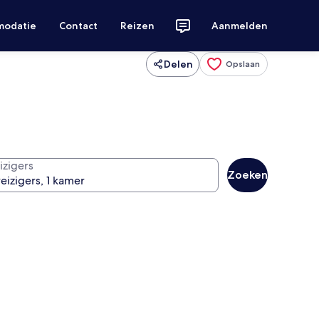
modatie
Contact
Reizen
Aanmelden
Delen
Opslaan
izigers
Zoeken