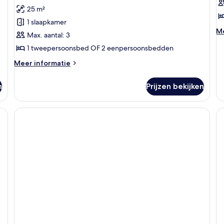
Standaard
S
beoordeling)
25 m²
kamer
l
1 slaapkamer
laden
M
Me
Max. aantal: 3
de
1 tweepersoonsbed OF 2 eenpersoonsbedden
ov
St
Meer
Meer informatie
details
over
n
Prijzen bekijken
Standaard
kamer
en bed, een slaapbank, een bureau en een kledingkast.