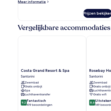
Meer
Meer informatie
details
over
Prijzen bekijke
Kamer
Vergelijkbare accommodaties
Costa Grand Resort & Spa
Rosebay Hote
Costa
Rosebay
Costa Grand Resort & Spa
Rosebay Ho
Grand
Hotel
Santorini
Santorini
Resort
Santorini
Zwembad
Zwembad
&
Gratis ontbijt
Gratis ontbijt
Spa
Spa
Luchthaventr
Santorini
Luchthaventransfer
Gratis wifi
9.2
8.6
Fantastisch
Uitsteke
9,2
8,6
van
van
419 beoordelingen
149 beoord
10,
10,