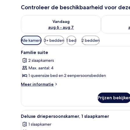
Controleer de beschikbaarheid voor de
De beschikbaarheid controleren voor vanavond aug 
De beschikbaa
Vandaag
aug 6 - aug 7
Beschikbare
Alle kamers
3+ bedden
1 bed
2 bedden
filters
Alle
Een moderne hotelkamer met e
voor
3
Familie suite
foto's
kamers
2 slaapkamers
voor
Max. aantal: 4
Familie
suite
1 queensize bed en 2 eenpersoonsbedden
laden
Meer
Meer informatie
details
over
Prijzen bekijke
Familie
suite
Alle
Een moderne hotelkamer met ee
1
Deluxe driepersoonskamer, 1 slaapkamer
foto's
1 slaapkamer
voor