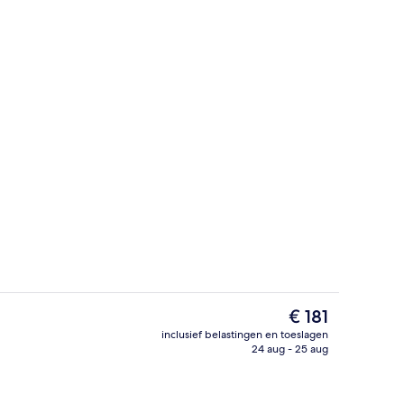
r ontbijt, lunch en diner
Ingang accommodatie
De
€ 181
huidige
inclusief belastingen en toeslagen
prijs
24 aug - 25 aug
Deluxe driepersoonskamer, 1 slaapkam
is
€ 181