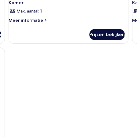
Kamer
K
Max. aantal: 1
Meer
M
Meer informatie
Me
details
de
over
ov
n
Prijzen bekijken
Kamer
K