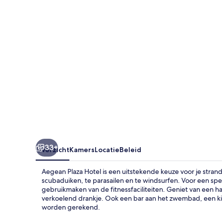
33+
Overzicht
Kamers
Locatie
Beleid
Aegean Plaza Hotel is een uitstekende keuze voor je strand
scubaduiken, te parasailen en te windsurfen. Voor een s
gebruikmaken van de fitnessfaciliteiten. Geniet van een ha
verkoelend drankje. Ook een bar aan het zwembad, een 
worden gerekend.