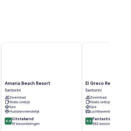
Amaria Beach Resort
El Greco Resort
Amaria
El
Amaria Beach Resort
El Greco Resort
Beach
Greco
Santorini
Santorini
Resort
Resort
Zwembad
Zwembad
Santorini
Santorini
Gratis ontbijt
Gratis ontbijt
Spa
Spa
Huisdiervriendelijk
Luchthaventransfer
8.8
9.2
Uitstekend
Fantastisch
8,8
9,2
van
van
19 beoordelingen
582 beoordelingen
10,
10,