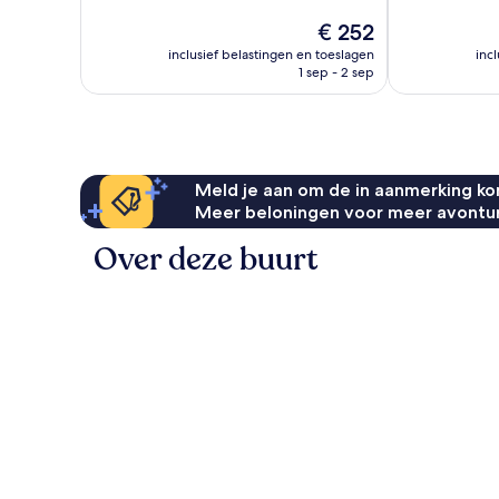
Fantastisch,
Uitstekend,
De
€ 252
419
149
prijs
beoordelingen
beoordelinge
inclusief belastingen en toeslagen
inc
is
1 sep - 2 sep
€ 252
Meld je aan om de in aanmerking kom
Meer beloningen voor meer avontu
Over deze buurt