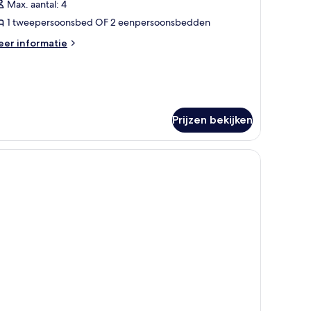
Max. aantal: 4
tudio
aden
1 tweepersoonsbed OF 2 eenpersoonsbedden
eer
er informatie
tails
er
udio
Prijzen bekijken