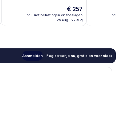
Uitstekend,
Fantastisch,
De
€ 257
19
582
prijs
beoordelingen
beoordelingen
inclusief belastingen en toeslagen
inclusief belast
is
26 aug - 27 aug
€ 257
Aanmelden
Registreer je nu, gratis en voor niets