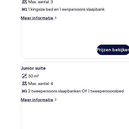
Max. aantal: 3
Deluxe
driepersoonskamer,
1 kingsize bed en 1 eenpersoons slaapbank
1
Meer
Meer informatie
slaapkamer
details
over
laden
Deluxe
driepersoonskamer,
1
slaapkamer
Prijzen bekijke
Alle
Een moderne hotelkamer met e
7
Junior suite
foto's
30 m²
voor
Max. aantal: 4
Junior
suite
2 tweepersoons slaapbanken OF 1 tweepersoonsbed
laden
Meer
Meer informatie
details
over
Junior
suite