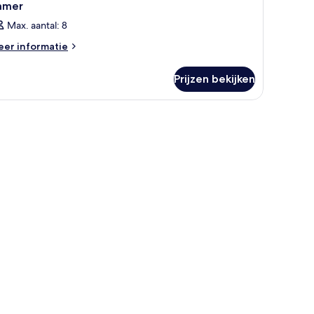
amer
Max. aantal: 8
eer
er informatie
tails
er
Prijzen bekijken
amer