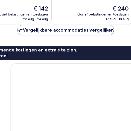
Uitzonderlijk,
De
De
€ 142
€ 240
102
prijs
prijs
n
beoordelingen
lusief belastingen en toeslagen
inclusief belastingen en toeslagen
is
is
23 aug - 24 aug
17 aug - 18 aug
€ 142
€ 240
Vergelijkbare accommodaties vergelijken
ende kortingen en extra's te zien.
ren!