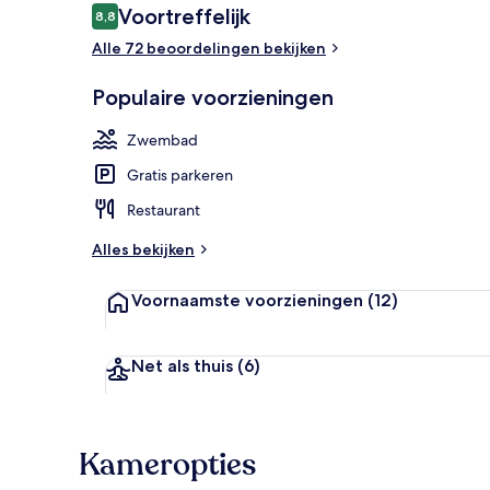
Beoordelingen
Voortreffelijk
8,8
8,8 op 10 –
Alle 72 beoordelingen bekijken
Uitzicht van
Populaire voorzieningen
Zwembad
Gratis parkeren
Restaurant
Alles bekijken
Voornaamste voorzieningen
(12)
Net als thuis
(6)
Kameropties