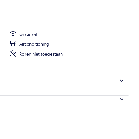
weepersoonskamer | Hypoallergeen beddengoed, donzen dekbedden, een kl
Gratis wifi
Airconditioning
Roken niet toegestaan