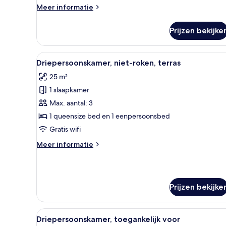
Meer
Meer informatie
details
over
Prijzen bekijke
Twin
kamer,
toegankelijk
Alle
Een moderne kamer met een bed
7
voor
Driepersoonskamer, niet-roken, terras
foto's
mindervaliden
25 m²
voor
1 slaapkamer
Driepersoonskamer,
niet-
Max. aantal: 3
roken,
1 queensize bed en 1 eenpersoonsbed
terras
Gratis wifi
laden
Meer
Meer informatie
details
over
Driepersoonskamer,
niet-
Prijzen bekijke
roken,
terras
Alle
Hotelkamer met twee bedden, 
4
Driepersoonskamer, toegankelijk voor
foto's