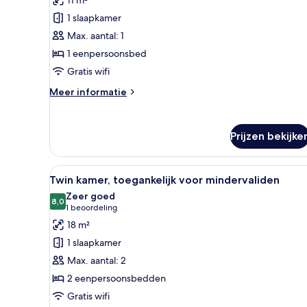
niet-
1 slaapkamer
roken
Max. aantal: 1
laden
1 eenpersoonsbed
Gratis wifi
Meer
Meer informatie
details
over
Eenpersoonskamer,
Prijzen bekijke
niet-
roken
Alle
Een hotelkamer met twee bedd
4
Twin kamer, toegankelijk voor mindervaliden
foto's
Zeer goed
voor
8,0
8,0 van 10
(1
1 beoordeling
Twin
beoordeling)
18 m²
kamer,
1 slaapkamer
toegankelijk
Max. aantal: 2
voor
2 eenpersoonsbedden
mindervaliden
Gratis wifi
laden