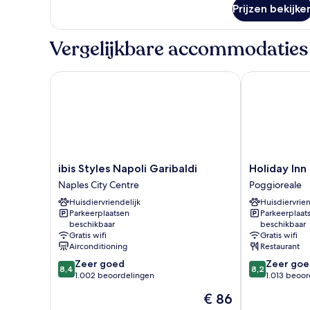
over
Prijzen bekijke
Economy
eenpersoonskamer,
niet-
Vergelijkbare accommodaties
roken
ibis Styles Napoli Garibaldi
Holiday Inn N
ibis
Holiday
ibis Styles Napoli Garibaldi
Holiday Inn
Styles
Inn
Naples City Centre
Poggioreale
Napoli
Naples
Huisdiervriendelijk
Huisdiervrien
Garibaldi
by
Parkeerplaatsen
Parkeerplaat
Naples
IHG
beschikbaar
beschikbaar
City
Poggioreale
Gratis wifi
Gratis wifi
Centre
Airconditioning
Restaurant
8.4
8.2
Zeer goed
Zeer goe
8,4
8,2
van
van
1.002 beoordelingen
1.013 beoo
10,
10,
De
€ 86
Zeer
Zeer
prijs