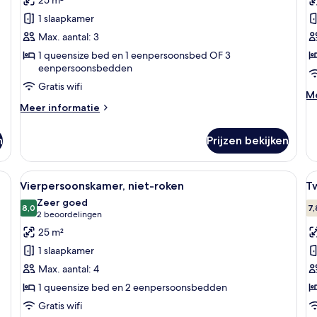
laden
k
1 slaapkamer
l
Max. aantal: 3
1 queensize bed en 1 eenpersoonsbed OF 3
eenpersoonsbedden
Gratis wifi
M
Me
Meer
de
Meer informatie
details
ov
over
Tw
n
Prijzen bekijken
Driepersoonskamer
ka
en, een groot raam en een muurschildering van architectonische bogen.
Alle
Een moderne hotelkamer met een bed,
Al
6
Vierpersoonskamer, niet-roken
T
foto's
f
Zeer goed
voor
8,0
v
7,
8,0 van 10
(2
2 beoordelingen
Vierpersoonskamer,
T
beoordelingen)
25 m²
niet-
n
1 slaapkamer
roken
r
Max. aantal: 4
laden
t
1 queensize bed en 2 eenpersoonsbedden
l
Gratis wifi