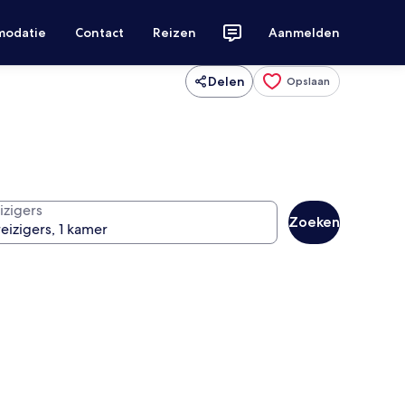
modatie
Contact
Reizen
Aanmelden
Delen
Opslaan
izigers
Zoeken