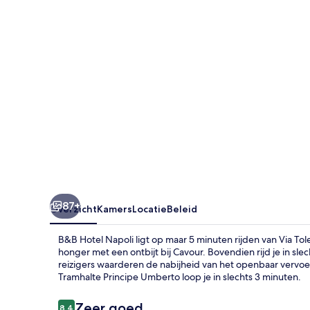
87+
Overzicht
Kamers
Locatie
Beleid
B&B Hotel Napoli ligt op maar 5 minuten rijden van Via To
honger met een ontbijt bij Cavour. Bovendien rijd je in sl
reizigers waarderen de nabijheid van het openbaar vervoer
Tramhalte Principe Umberto loop je in slechts 3 minuten.
Beoordelingen
Zeer goed
8,4