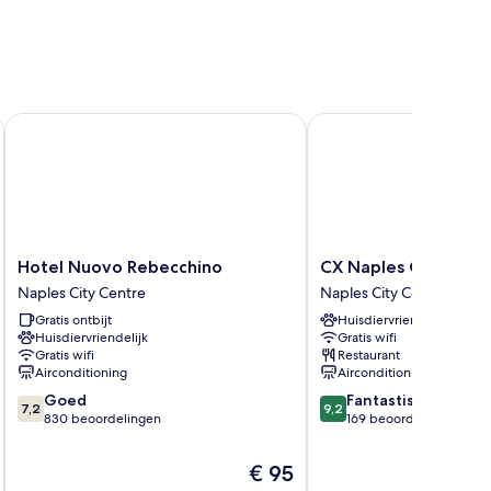
Hotel Nuovo Rebecchino
CX Naples Centrale
Hotel
CX
Hotel Nuovo Rebecchino
CX Naples Centrale
Nuovo
Naples
Naples City Centre
Naples City Centre
Rebecchino
Centrale
Gratis ontbijt
Huisdiervriendelijk
Naples
Naples
Huisdiervriendelijk
Gratis wifi
City
City
Gratis wifi
Restaurant
Centre
Centre
Airconditioning
Airconditioning
7.2
9.2
Goed
Fantastisch
7,2
9,2
van
van
830 beoordelingen
169 beoordelingen
10,
10,
Goed,
Fantastisch,
De
€ 95
830
169
prijs