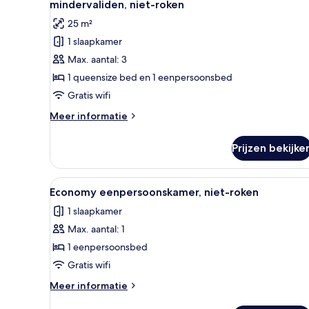
mindervaliden, niet-roken
voor
25 m²
Driepersoonskamer,
1 slaapkamer
toegankelijk
Max. aantal: 3
voor
mindervaliden,
1 queensize bed en 1 eenpersoonsbed
niet-
Gratis wifi
roken
Meer
Meer informatie
laden
details
over
Prijzen bekijke
Driepersoonskamer,
toegankelijk
voor
Alle
Een hotelkamer met een bed, e
4
mindervaliden,
Economy eenpersoonskamer, niet-roken
foto's
niet-
1 slaapkamer
roken
voor
Max. aantal: 1
Economy
eenpersoonskamer,
1 eenpersoonsbed
niet-
Gratis wifi
roken
Meer
Meer informatie
laden
details