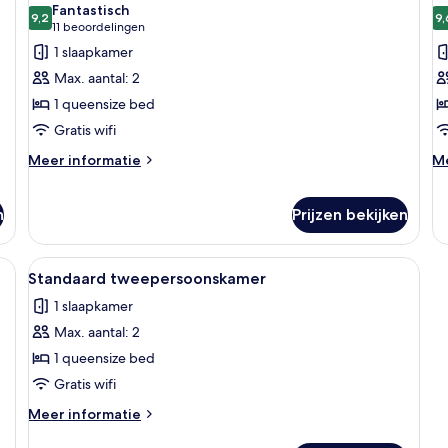
terras
Fantastisch
voor
9,2
v
9,
9,2 van 10
(11
11 beoordelingen
Superior
S
beoordelingen)
1 slaapkamer
tweepersoonskamer,
T
Max. aantal: 2
niet-
k
1 queensize bed
roken
n
Gratis wifi
laden
r
l
Meer
M
Meer informatie
Me
details
de
over
ov
Superior
Su
n
Prijzen bekijken
tweepersoonskamer,
Tw
niet-
ka
en klein krukje, een raam met uitzicht op een architectonisch gebouw, en e
Alle
Een hotelkamer met een bed, een bure
roken
ni
8
Standaard tweepersoonskamer
ro
foto's
1 slaapkamer
voor
Max. aantal: 2
Standaard
tweepersoonskamer
1 queensize bed
laden
Gratis wifi
Meer
Meer informatie
details