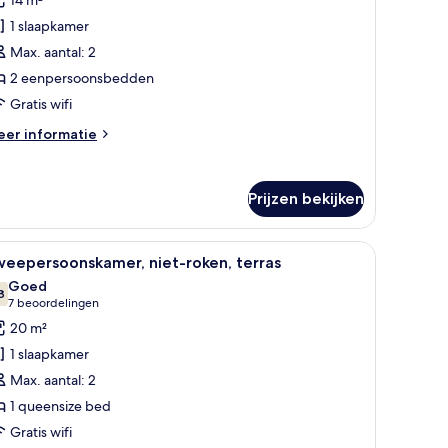
amer
1 slaapkamer
aden
Max. aantal: 2
2 eenpersoonsbedden
Gratis wifi
eer
er informatie
tails
er
in
Prijzen bekijken
mer
 een stoel en een groot muurdecoratie van een brug.
le
Een hotelkamer met een groot bed, uitzicht 
6
weepersoonskamer, niet-roken, terras
oto's
Goed
oor
8
7,8 van 10
(7
7 beoordelingen
weepersoonskamer,
beoordelingen)
20 m²
iet-
1 slaapkamer
oken,
Max. aantal: 2
erras
1 queensize bed
aden
Gratis wifi