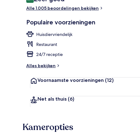
8,4 op 10 –
Alle 1.005 beoordelingen bekijken
Standaard t
Populaire voorzieningen
Huisdiervriendelijk
Restaurant
24/7 receptie
Alles bekijken
Voornaamste voorzieningen
(12)
Net als thuis
(6)
Kameropties