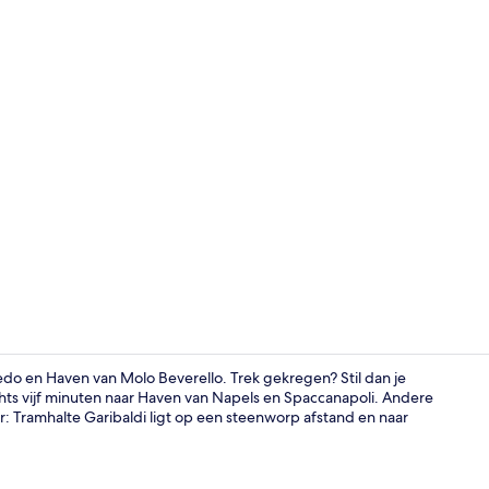
Details aan 
ledo en Haven van Molo Beverello. Trek gekregen? Stil dan je
echts vijf minuten naar Haven van Napels en Spaccanapoli. Andere
: Tramhalte Garibaldi ligt op een steenworp afstand en naar
Standaard t