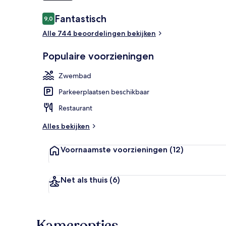
Beoordelingen
Fantastisch
9,0
9,0 op 10 –
Exterieur
Alle 744 beoordelingen bekijken
Populaire voorzieningen
Zwembad
Parkeerplaatsen beschikbaar
Restaurant
Alles bekijken
Voornaamste voorzieningen
(12)
Net als thuis
(6)
Kameropties