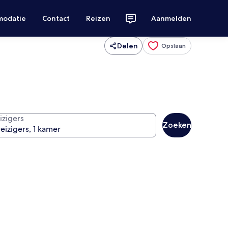
modatie
Contact
Reizen
Aanmelden
Delen
Opslaan
izigers
Zoeken