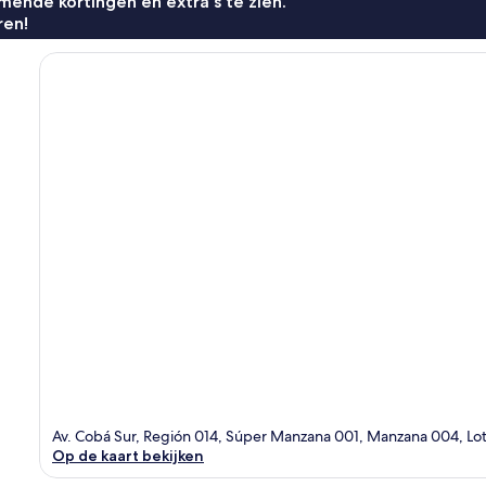
ende kortingen en extra's te zien.
ren!
Av. Cobá Sur, Región 014, Súper Manzana 001, Manzana 004, L
Op de kaart bekijken