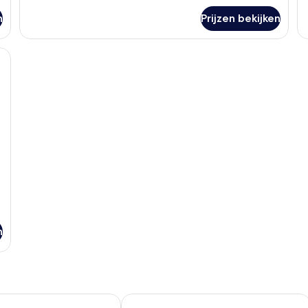
De
over
vi
n
Prijzen bekijken
Familie
appartement,
2
 groot bed, een bureau, een stoel, een televisie, een balkon met uitzicht 
slaapkamers
n
ton Tulum
Downtown Tulum Hotel