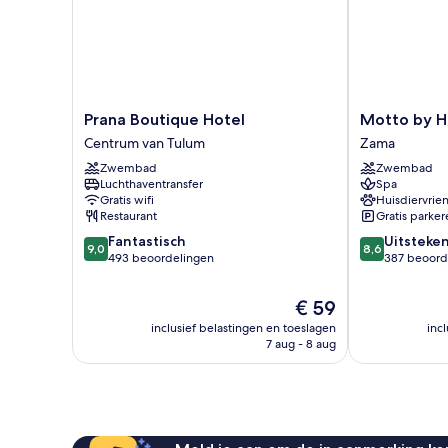
Prana
Motto
Prana Boutique Hotel
Motto by H
Boutique
by
Centrum van Tulum
Zama
Hotel
Hilton
Zwembad
Zwembad
Centrum
Tulum
Luchthaventransfer
Spa
van
Zama
Gratis wifi
Huisdiervrien
Tulum
Restaurant
Gratis parker
9.0
8.6
Fantastisch
Uitsteke
9,0
8,6
van
van
493 beoordelingen
387 beoord
10,
10,
Fantastisch,
Uitstekend,
De
€ 59
493
387
prijs
inclusief belastingen en toeslagen
inc
beoordelingen
beoordelinge
is
7 aug - 8 aug
€ 59