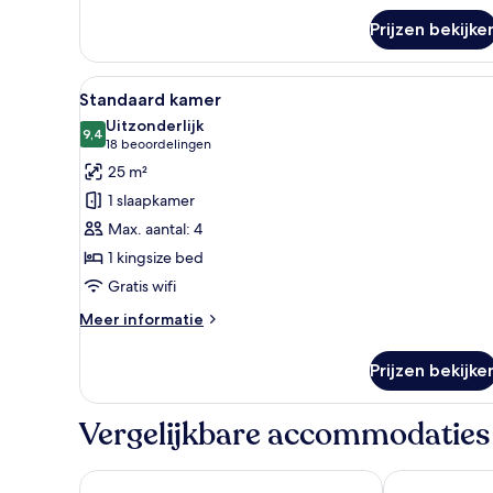
Deluxe
kamer
Prijzen bekijke
Alle
Een moderne hotelkamer met een
7
Standaard kamer
foto's
Uitzonderlijk
voor
9,4
9,4 van 10
(18
18 beoordelingen
Standaard
beoordelingen)
25 m²
kamer
1 slaapkamer
laden
Max. aantal: 4
1 kingsize bed
Gratis wifi
Meer
Meer informatie
details
over
Prijzen bekijke
Standaard
kamer
Vergelijkbare accommodaties
Prana Boutique Hotel
Motto by Hil