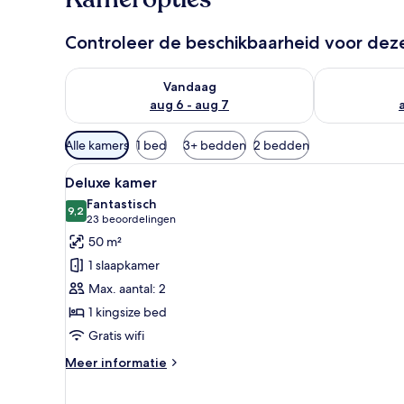
Controleer de beschikbaarheid voor de
De beschikbaarheid controleren voor vanavond aug 
De beschikbaa
Vandaag
aug 6 - aug 7
Beschikbare
Alle kamers
1 bed
3+ bedden
2 bedden
filters
Alle
Een moderne hotelkamer met een
voor
7
Deluxe kamer
foto's
kamers
Fantastisch
voor
9,2
9,2 van 10
(23
23 beoordelingen
Deluxe
beoordelingen)
50 m²
kamer
1 slaapkamer
laden
Max. aantal: 2
1 kingsize bed
Gratis wifi
Meer
Meer informatie
details
over