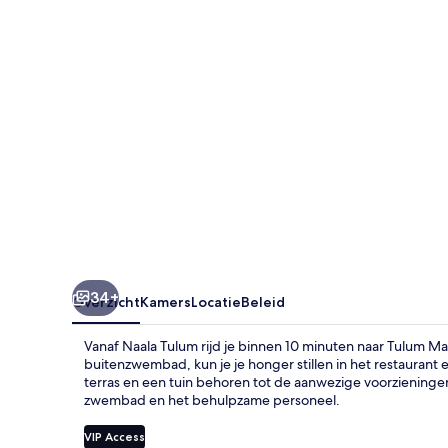
34+
Overzicht
Kamers
Locatie
Beleid
Vanaf Naala Tulum rijd je binnen 10 minuten naar Tulum Ma
buitenzwembad, kun je je honger stillen in het restaurant 
terras en een tuin behoren tot de aanwezige voorziening
zwembad en het behulpzame personeel.
VIP Access