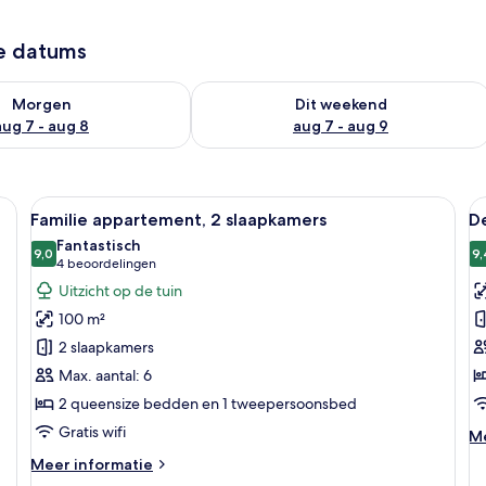
ze datums
6 - aug 7
rheid controleren voor morgen aug 7 - aug 8
De beschikbaarheid controleren voor
Morgen
Dit weekend
aug 7 - aug 8
aug 7 - aug 9
 groot bed, een bureau, een stoel, een televisie, een balkon met uitzicht 
Alle
Een hotelkamer met een groot bed, ee
Al
8
Familie appartement, 2 slaapkamers
D
foto's
f
Fantastisch
voor
9,0
v
9,
9,0 van 10
(4
4 beoordelingen
Familie
D
beoordelingen)
Uitzicht op de tuin
appartement,
v
100 m²
2
l
2 slaapkamers
slaapkamers
Max. aantal: 6
laden
2 queensize bedden en 1 tweepersoonsbed
Gratis wifi
M
Me
de
Meer
Meer informatie
ov
details