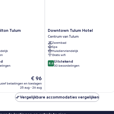
Downtown
ilton Tulum
Downtown Tulum Hotel
Tulum
Centrum van Tulum
Hotel
Zwembad
Centrum
Spa
van
delijk
Huisdiervriendelijk
Tulum
en
Gratis wifi
8.6
nd
Uitstekend
8,6
van
elingen
30 beoordelingen
10,
Uitstekend,
De
€ 96
30
prijs
lusief belastingen en toeslagen
n
beoordelingen
is
25 aug - 26 aug
€ 96
Vergelijkbare accommodaties vergelijken