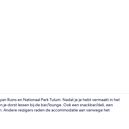
Receptie
yan Ruins en Nationaal Park Tulum. Nadat je je hebt vermaakt in het
en je dorst lessen bij de bar/lounge. Ook een snackbar/deli, een
en. Andere reizigers raden de accommodatie aan vanwege het
Zonneterras