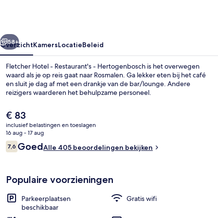
Restaurant's
-
Hertogenbosch
rige
Volgende
58+
Overzicht
Kamers
Locatie
Beleid
Fletcher Hotel - Restaurant's - Hertogenbosch is het overwegen
waard als je op reis gaat naar Rosmalen. Ga lekker eten bij het café
en sluit je dag af met een drankje van de bar/lounge. Andere
reizigers waarderen het behulpzame personeel.
De
€ 83
huidige
inclusief belastingen en toeslagen
prijs
16 aug - 17 aug
is
Beoordelingen
Goed
7,6
Voorkant van accommodatie
Alle 405 beoordelingen bekijken
€ 83
7,6 op 10 –
Populaire voorzieningen
Parkeerplaatsen
Gratis wifi
beschikbaar