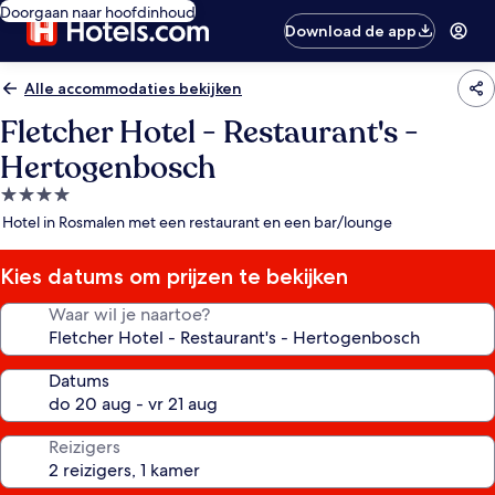
Doorgaan naar hoofdinhoud
Download de app
Alle accommodaties bekijken
Fletcher Hotel - Restaurant's -
Hertogenbosch
4.0-
sterrenaccommodatie
Hotel in Rosmalen met een restaurant en een bar/lounge
Kies datums om prijzen te bekijken
Waar wil je naartoe?
Datums
Reizigers