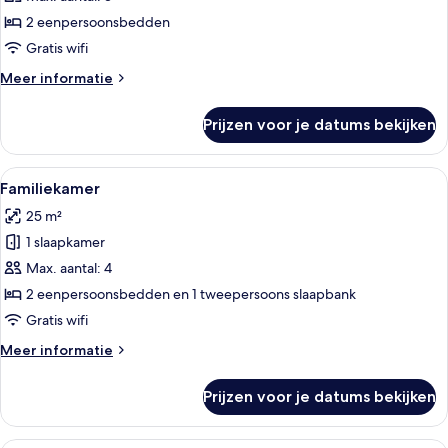
Deluxe
tweepersoonskamer
2 eenpersoonsbedden
(Shower)
Gratis wifi
laden
Meer
Meer informatie
details
over
Prijzen voor je datums bekijken
Deluxe
tweepersoonskamer
(Shower)
Alle
Een hotelkamer met een groot bed, na
2
Familiekamer
foto's
25 m²
voor
1 slaapkamer
Familiekamer
laden
Max. aantal: 4
2 eenpersoonsbedden en 1 tweepersoons slaapbank
Gratis wifi
Meer
Meer informatie
details
over
Prijzen voor je datums bekijken
Familiekamer
Een hotelkamer met een bed, nachtkastj