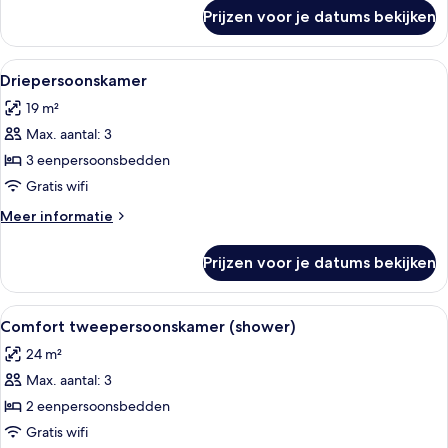
over
Prijzen voor je datums bekijken
Kamer
Alle
Driepersoonskamer | Een kluis op de k
4
Driepersoonskamer
foto's
19 m²
voor
Max. aantal: 3
Driepersoonskamer
laden
3 eenpersoonsbedden
Gratis wifi
Meer
Meer informatie
details
over
Prijzen voor je datums bekijken
Driepersoonskamer
Alle
Comfort tweepersoonskamer (shower) |
3
Comfort tweepersoonskamer (shower)
foto's
24 m²
voor
Max. aantal: 3
Comfort
tweepersoonskamer
2 eenpersoonsbedden
(shower)
Gratis wifi