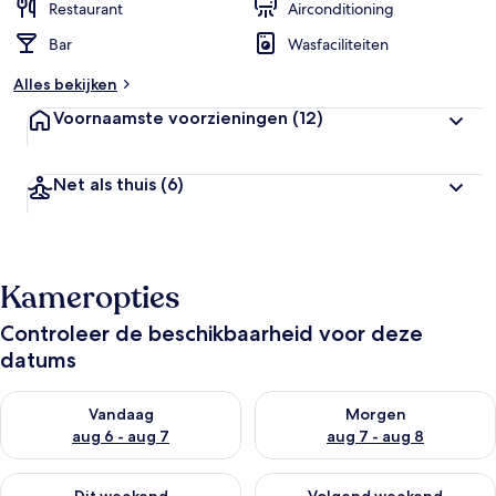
Restaurant
Airconditioning
Bar
Wasfaciliteiten
Alles bekijken
Voornaamste voorzieningen
(12)
Net als thuis
(6)
Kameropties
Controleer de beschikbaarheid voor deze
datums
De beschikbaarheid controleren voor vanavond aug 6 - aug 7
De beschikbaarheid controler
Vandaag
Morgen
aug 6 - aug 7
aug 7 - aug 8
De beschikbaarheid controleren voor dit weekend aug 7 - aug
De beschikbaarheid controler