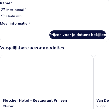
Alle
6
Kamer
foto's
Max. aantal: 1
voor
Gratis wifi
Kamer
laden
Meer
Meer informatie
details
over
Prijzen voor je datums bekijken
Kamer
Vergelijkbare accommodaties
Fletcher Hotel - Restaurant Prinsen
Van Der 
Fletcher
Van
Fletcher Hotel - Restaurant Prinsen
Van De
Hotel
Der
Vlijmen
Vught
-
Valk