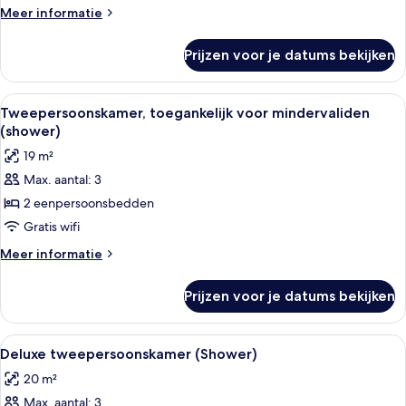
laden
Meer
Meer informatie
details
over
Prijzen voor je datums bekijken
Comfort
tweepersoonskamer
(shower)
Alle
Een hotelkamer met een groot bed, een
4
Tweepersoonskamer, toegankelijk voor mindervaliden
foto's
(shower)
voor
19 m²
Tweepersoonskamer,
Max. aantal: 3
toegankelijk
2 eenpersoonsbedden
voor
mindervaliden
Gratis wifi
(shower)
Meer
Meer informatie
laden
details
over
Prijzen voor je datums bekijken
Tweepersoonskamer,
toegankelijk
voor
Alle
Deluxe tweepersoonskamer (Shower) | 
3
mindervaliden
Deluxe tweepersoonskamer (Shower)
foto's
(shower)
20 m²
voor
Max. aantal: 3