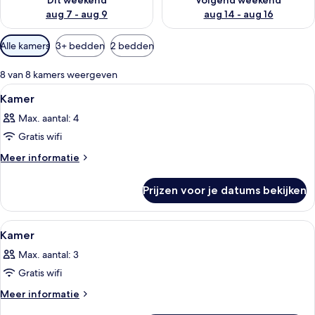
Dit weekend
Volgend weekend
aug 7 - aug 9
aug 14 - aug 16
Beschikbare
Alle kamers
3+ bedden
2 bedden
filters
voor
8 van 8 kamers weergeven
kamers
Alle
Een hotelkamer met een groot bed, ee
3
Kamer
foto's
Max. aantal: 4
voor
Gratis wifi
Kamer
laden
Meer
Meer informatie
details
over
Prijzen voor je datums bekijken
Kamer
Alle
Een hotelkamer met een groot bed, ee
4
Kamer
foto's
Max. aantal: 3
voor
Gratis wifi
Kamer
laden
Meer
Meer informatie
details