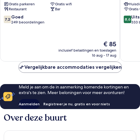
Gratis parkeren
Gratis wifi
Huisdi
Restaurant
Hotel
Restaurant
Bar
Gratis 
Prinsen
's-
Vlijmen
Hertog
7.2
8.6
Goed
Uit
7,2
8,6
-
van
van
249 beoordelingen
333 
Vught
10,
10,
Vught
Goed,
Uitstek
249
333
De
€ 85
beoordelingen
beoorde
prijs
inclusief belastingen en toeslagen
is
16 aug - 17 aug
€ 85
Vergelijkbare accommodaties vergelijken
Meld je aan om de in aanmerking komende kortingen en
extra's te zien. Meer beloningen voor meer avonturen!
Aanmelden
Registreer je nu, gratis en voor niets
Over deze buurt