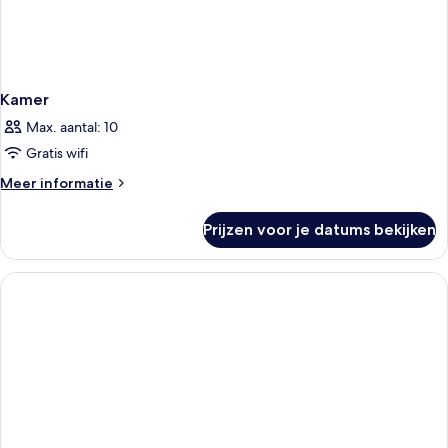
Kamer
Max. aantal: 10
Gratis wifi
Meer
Meer informatie
details
over
Prijzen voor je datums bekijken
Kamer