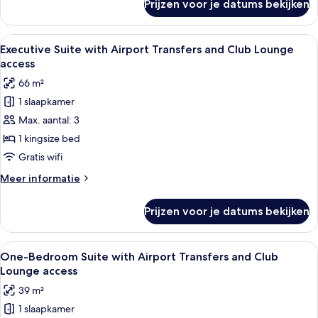
Prijzen voor je datums bekijken
Premium
Room
with
Alle
Een hotelkamer met een groot bed, ee
9
Airport
Executive Suite with Airport Transfers and Club Lounge
foto's
Transfers
access
voor
66 m²
Executive
1 slaapkamer
Suite
Max. aantal: 3
with
Airport
1 kingsize bed
Transfers
Gratis wifi
and
Meer
Meer informatie
Club
details
Lounge
over
Prijzen voor je datums bekijken
Executive
access
Suite
laden
with
Alle
Een moderne hotelkamer met een groot 
19
Airport
One-Bedroom Suite with Airport Transfers and Club
foto's
Transfers
Lounge access
and
voor
39 m²
Club
One-
Lounge
1 slaapkamer
Bedroom
access