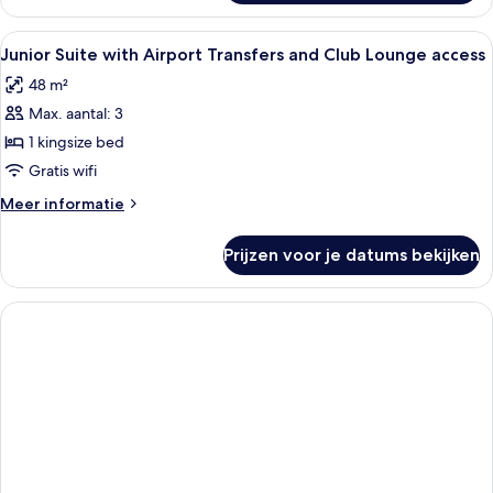
PentHouse
access
Suite
Alle
Een moderne hotelkamer met een groot
laden
26
with
Junior Suite with Airport Transfers and Club Lounge access
foto's
Airport
48 m²
Transfers
voor
and
Max. aantal: 3
Junior
Club
Suite
1 kingsize bed
Lounge
with
access
Gratis wifi
Airport
Meer
Meer informatie
Transfers
details
and
over
Prijzen voor je datums bekijken
Junior
Club
Suite
Lounge
with
access
Airport
Transfers
laden
and
Club
Lounge
access