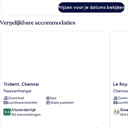
over
Prijzen voor je datums bekijken
DOUBLE
BUSINESS
KING
Vergelijkbare accommodaties
BED
Trident, Chennai
Le Royal
Trident,
Le
Trident, Chennai
Le Roy
Chennai
Royal
Pazavanthangal
Chennai
Pazavanthangal
Meridie
Zwembad
Spa
Zwem
Chennai
Luchthaventransfer
Gratis parkeren
Luchth
Chennai
9.4
7.2
Uitzonderlijk
Go
9,4
7,2
van
van
750 beoordelingen
354 
10,
10,
Uitzonderlijk,
Goed,