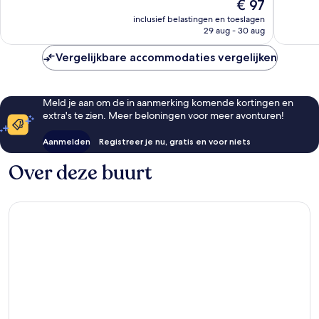
De
€ 97
750
354
prijs
beoordelingen
beoorde
inclusief belastingen en toeslagen
is
29 aug - 30 aug
€ 97
Vergelijkbare accommodaties vergelijken
Meld je aan om de in aanmerking komende kortingen en
extra's te zien. Meer beloningen voor meer avonturen!
Aanmelden
Registreer je nu, gratis en voor niets
Over deze buurt