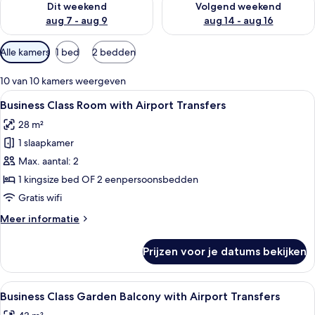
Dit weekend
Volgend weekend
aug 7 - aug 9
aug 14 - aug 16
Beschikbare
Alle kamers
1 bed
2 bedden
filters
voor
10 van 10 kamers weergeven
kamers
Alle
Een hotelkamer met een groot bed, een
8
Business Class Room with Airport Transfers
foto's
28 m²
voor
1 slaapkamer
Business
Class
Max. aantal: 2
Room
1 kingsize bed OF 2 eenpersoonsbedden
with
Gratis wifi
Airport
Meer
Meer informatie
Transfers
details
laden
over
Prijzen voor je datums bekijken
Business
Class
Room
Alle
Een hotelkamer met een groot bed, een
10
with
Business Class Garden Balcony with Airport Transfers
foto's
Airport