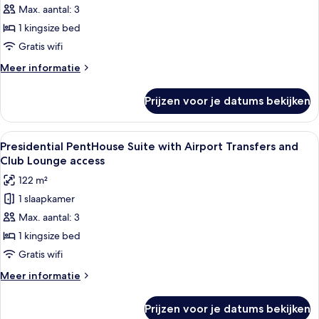
Max. aantal: 3
Suite
with
1 kingsize bed
Airport
Gratis wifi
Transfers
Meer
Meer informatie
and
details
Club
over
Prijzen voor je datums bekijken
One-
Lounge
Bedroom
access
Suite
Alle
Een moderne woonkamer met een hoekb
laden
13
with
Presidential PentHouse Suite with Airport Transfers and
foto's
Airport
Club Lounge access
Transfers
voor
122 m²
and
Presidential
Club
1 slaapkamer
PentHouse
Lounge
Max. aantal: 3
Suite
access
with
1 kingsize bed
Airport
Gratis wifi
Transfers
Meer
Meer informatie
and
details
Club
over
Prijzen voor je datums bekijken
Presidential
Lounge