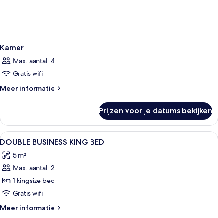
Kamer
Max. aantal: 4
Gratis wifi
Meer
Meer informatie
details
over
Prijzen voor je datums bekijken
Kamer
Alle
Een hotelkamer met een groot bed, een
11
DOUBLE BUSINESS KING BED
foto's
5 m²
voor
Max. aantal: 2
DOUBLE
BUSINESS
1 kingsize bed
KING
Gratis wifi
BED
Meer
Meer informatie
laden
details