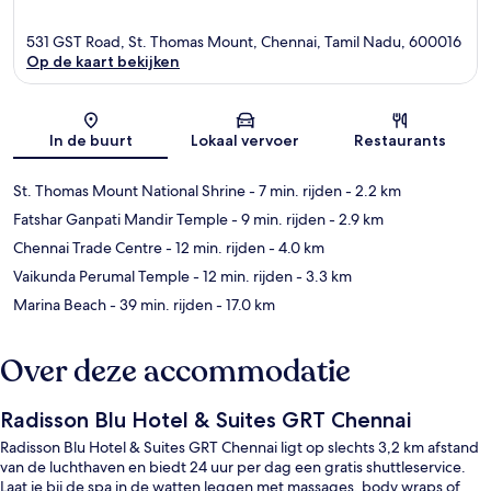
531 GST Road, St. Thomas Mount, Chennai, Tamil Nadu, 600016
Op de kaart bekijken
Kaart
In de buurt
Lokaal vervoer
Restaurants
St. Thomas Mount National Shrine
- 7 min. rijden
- 2.2 km
Fatshar Ganpati Mandir Temple
- 9 min. rijden
- 2.9 km
Chennai Trade Centre
- 12 min. rijden
- 4.0 km
Vaikunda Perumal Temple
- 12 min. rijden
- 3.3 km
Marina Beach
- 39 min. rijden
- 17.0 km
Over deze accommodatie
Radisson Blu Hotel & Suites GRT Chennai
Radisson Blu Hotel & Suites GRT Chennai ligt op slechts 3,2 km afstand
van de luchthaven en biedt 24 uur per dag een gratis shuttleservice.
Laat je bij de spa in de watten leggen met massages, body wraps of