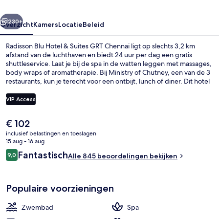
GRT
rige
Volgende
Chennai
230+
Overzicht
Kamers
Locatie
Beleid
Radisson Blu Hotel & Suites GRT Chennai ligt op slechts 3,2 km
afstand van de luchthaven en biedt 24 uur per dag een gratis
shuttleservice. Laat je bij de spa in de watten leggen met massages,
body wraps of aromatherapie. Bij Ministry of Chutney, een van de 3
restaurants, kun je terecht voor een ontbijt, lunch of diner. Dit hotel
in luxe stijl heeft ook topfaciliteiten zoals een buitenzwembad, een
bar aan het zwembad en een 24-uurs fitnesscentrum. Andere
VIP Access
reizigers waarderen het behulpzame personeel.
De
€ 102
Een buitenzwembad, ligstoelen bij h
huidige
inclusief belastingen en toeslagen
prijs
15 aug - 16 aug
is
Beoordelingen
Fantastisch
9,0
Alle 845 beoordelingen bekijken
€ 102
9,0 op 10 –
Populaire voorzieningen
Zwembad
Spa