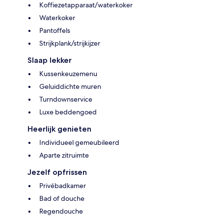
Koffiezetapparaat/waterkoker
Waterkoker
Pantoffels
Strijkplank/strijkijzer
Slaap lekker
Kussenkeuzemenu
Geluiddichte muren
Turndownservice
Luxe beddengoed
Heerlijk genieten
Individueel gemeubileerd
Aparte zitruimte
Jezelf opfrissen
Privébadkamer
Bad of douche
Regendouche