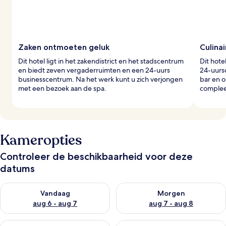
Zaken ontmoeten geluk
Culinai
Dit hotel ligt in het zakendistrict en het stadscentrum
Dit hote
en biedt zeven vergaderruimten en een 24-uurs
24-uurs
businesscentrum. Na het werk kunt u zich verjongen
bar en o
met een bezoek aan de spa.
complee
Kameropties
Controleer de beschikbaarheid voor deze
datums
De beschikbaarheid controleren voor vanavond aug 6 - aug 7
De beschikbaarheid controler
Vandaag
Morgen
aug 6 - aug 7
aug 7 - aug 8
De beschikbaarheid controleren voor dit weekend aug 7 - aug
De beschikbaarheid controler