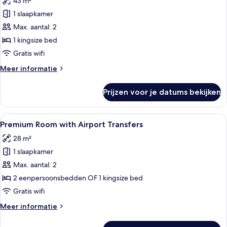
43 m²
Transfers
voor
1 slaapkamer
Business
Class
Max. aantal: 2
Garden
1 kingsize bed
Balcony
Gratis wifi
with
Meer
Meer informatie
Airport
details
Transfers
over
Prijzen voor je datums bekijken
Business
laden
Class
Garden
Alle
Hotelkamer met twee bedden, een burea
12
Balcony
Premium Room with Airport Transfers
foto's
with
28 m²
Airport
voor
Transfers
1 slaapkamer
Premium
Room
Max. aantal: 2
with
2 eenpersoonsbedden OF 1 kingsize bed
Airport
Gratis wifi
Transfers
Meer
Meer informatie
laden
details
over