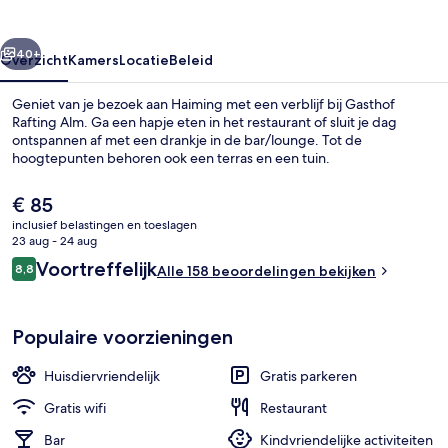
rige
Volgende
40+
Overzicht
Kamers
Locatie
Beleid
Geniet van je bezoek aan Haiming met een verblijf bij Gasthof
Rafting Alm. Ga een hapje eten in het restaurant of sluit je dag
ontspannen af met een drankje in de bar/lounge. Tot de
hoogtepunten behoren ook een terras en een tuin.
De
€ 85
huidige
inclusief belastingen en toeslagen
prijs
23 aug - 24 aug
is
Beoordelingen
Voortreffelijk
8,8
Exterieur
Alle 158 beoordelingen bekijken
€ 85
8,8 op 10 –
Populaire voorzieningen
Huisdiervriendelijk
Gratis parkeren
Gratis wifi
Restaurant
Bar
Kindvriendelijke activiteiten