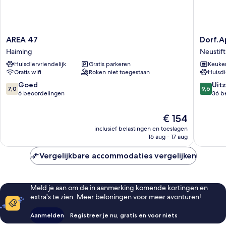
AREA
Dorf.Apa
AREA 47
Dorf.A
47
Neustift
Haiming
Neustift
Haiming
Im
Huisdiervriendelijk
Gratis parkeren
Keuke
Stubaita
Gratis wifi
Roken niet toegestaan
Huisdi
7.0
9.6
Goed
Uitz
7,0
9,6
van
van
6 beoordelingen
36 b
10,
10,
Goed,
Uitzonder
De
€ 154
6
36
prijs
inclusief belastingen en toeslagen
beoordelingen
beoorde
is
16 aug - 17 aug
€ 154
Vergelijkbare accommodaties vergelijken
Meld je aan om de in aanmerking komende kortingen en
extra's te zien. Meer beloningen voor meer avonturen!
Aanmelden
Registreer je nu, gratis en voor niets