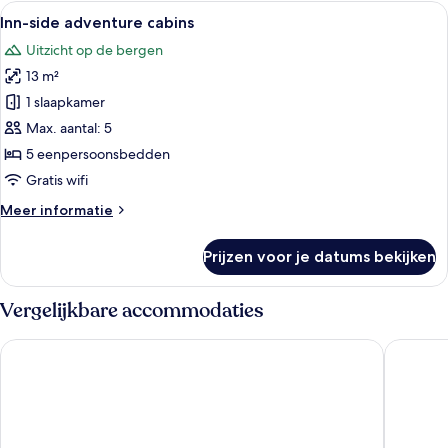
Alle
Een rij houten tenten met bogen, met g
6
Inn-side adventure cabins
foto's
Uitzicht op de bergen
voor
13 m²
Inn-
side
1 slaapkamer
adventure
Max. aantal: 5
cabins
5 eenpersoonsbedden
laden
Gratis wifi
Meer
Meer informatie
details
over
Prijzen voor je datums bekijken
Inn-
side
adventure
Vergelijkbare accommodaties
cabins
AREA 47
Dorf.Apa