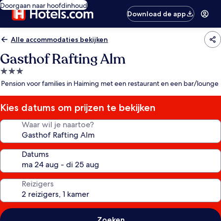
Doorgaan naar hoofdinhoud
Download de app
Alle accommodaties bekijken
Gasthof Rafting Alm
3.0-
sterrenaccommodatie
Pension voor families in Haiming met een restaurant en een bar/lounge
Kies datums om prijzen te bekijken
Waar wil je naartoe?
Datums
Reizigers
Zoeken