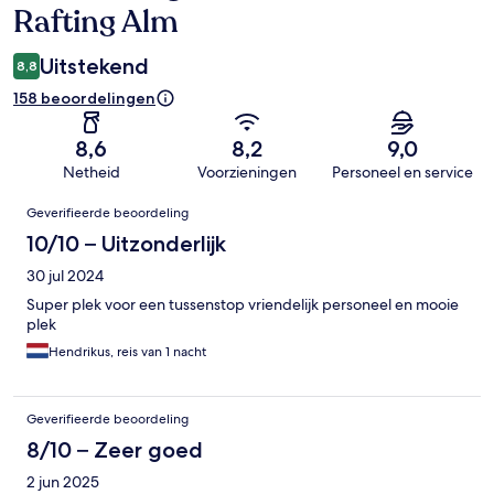
Rafting Alm
Uitstekend
8,8
158 beoordelingen
8,6
8,2
9,0
Netheid
Voorzieningen
Personeel en service
Beoordelingen
Geverifieerde beoordeling
10/10 – Uitzonderlijk
30 jul 2024
Super plek voor een tussenstop vriendelijk personeel en mooie
plek
Hendrikus, reis van 1 nacht
Geverifieerde beoordeling
8/10 – Zeer goed
2 jun 2025