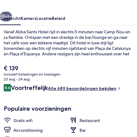
rige
Volgende
65+
Overzicht
Kamers
Locatie
Beleid
Vanaf Abba Sants Hotel rijd in slechts 5 minuten naar Camp Nou en
La Rambla. Ontspan met een drankje in de bar/lounge en ga naar
het café voor een lekkere maaltijd. Dit hotel in luxe stijl ligt
bovendien op slechts vijf minuten rijafstand van Plaça de Catalunya
en Plaça d'Espanya. Andere reizigers zijn heel enthousiast over het
behulpzame personeel. Het openbaar vervoer vind je op korte
loopafstand: het is 3 minuten lopen naar Metrostation Sants en 5
De
€ 139
minuten naar Metrostation Plaça del Centre.
huidige
inclusief belastingen en toeslagen
prijs
23 aug - 24 aug
Restaurant
is
Beoordelingen
Voortreffelijk
8,6
Alle 689 beoordelingen bekijken
€ 139
8,6 op 10 –
Populaire voorzieningen
Gratis wifi
Restaurant
Airconditioning
Bar