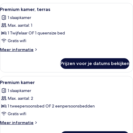
terras
Alle
Een hotelkamer met een groot bed, een
16
Premium kamer, terras
foto's
1 slaapkamer
voor
Max. aantal: 1
Premium
kamer,
1 Twijfelaar OF 1 queensize bed
terras
Gratis wifi
laden
Meer
Meer informatie
details
over
Prijzen voor je datums bekijken
Premium
kamer,
terras
Alle
Een hotelkamer met een groot bed, tw
10
Premium kamer
foto's
1 slaapkamer
voor
Max. aantal: 2
Premium
kamer
1 tweepersoonsbed OF 2 eenpersoonsbedden
laden
Gratis wifi
Meer
Meer informatie
details
over