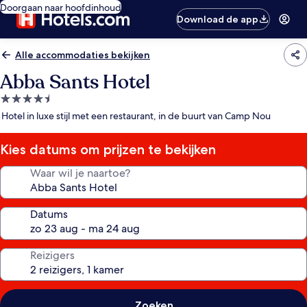
Doorgaan naar hoofdinhoud
Download de app
Alle accommodaties bekijken
Abba Sants Hotel
4.5-
sterrenaccommodatie
Hotel in luxe stijl met een restaurant, in de buurt van Camp Nou
Kies datums om prijzen te bekijken
Waar wil je naartoe?
Datums
Reizigers
Zoeken