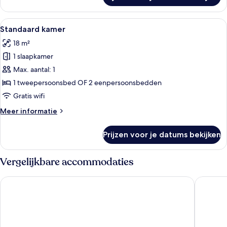
(with
extra
Alle
Een hotelkamer met een bed, een burea
9
bed)
Standaard kamer
foto's
18 m²
voor
1 slaapkamer
Standaard
kamer
Max. aantal: 1
laden
1 tweepersoonsbed OF 2 eenpersoonsbedden
Gratis wifi
Meer
Meer informatie
details
over
Prijzen voor je datums bekijken
Standaard
kamer
Vergelijkbare accommodaties
Barceló Sants
Cataloni