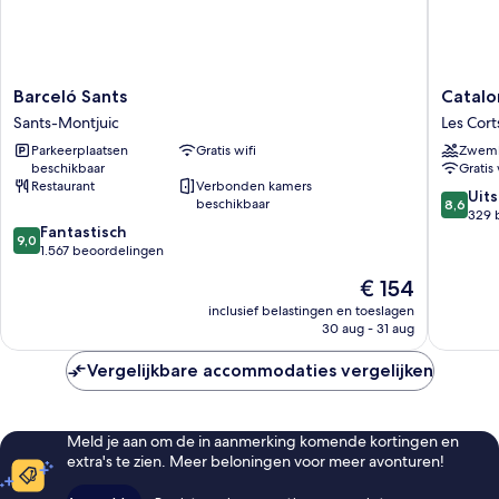
Barceló
Cataloni
Barceló Sants
Catalo
Sants
Rigolett
Sants-Montjuic
Les Cort
Sants-
Hotel
Parkeerplaatsen
Gratis wifi
Zwem
Montjuic
Les
beschikbaar
Gratis 
Corts
Restaurant
Verbonden kamers
8.6
Uit
beschikbaar
8,6
van
329 
9.0
Fantastisch
10,
9,0
van
1.567 beoordelingen
Uitstek
10,
329
De
€ 154
Fantastisch,
beoorde
prijs
1.567
inclusief belastingen en toeslagen
is
30 aug - 31 aug
beoordelingen
€ 154
Vergelijkbare accommodaties vergelijken
Meld je aan om de in aanmerking komende kortingen en
extra's te zien. Meer beloningen voor meer avonturen!