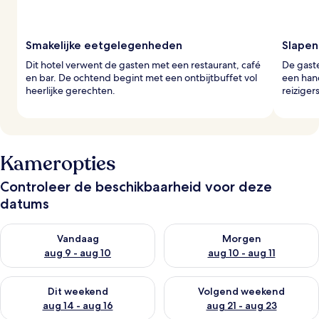
Smakelijke eetgelegenheden
Slapen 
Dit hotel verwent de gasten met een restaurant, café
De gaste
en bar. De ochtend begint met een ontbijtbuffet vol
een han
heerlijke gerechten.
reiziger
Kameropties
Controleer de beschikbaarheid voor deze
datums
De beschikbaarheid controleren voor vanavond aug 9 - aug 1
De beschikbaarheid controler
Vandaag
Morgen
aug 9 - aug 10
aug 10 - aug 11
De beschikbaarheid controleren voor dit weekend aug 14 - au
De beschikbaarheid controler
Dit weekend
Volgend weekend
aug 14 - aug 16
aug 21 - aug 23