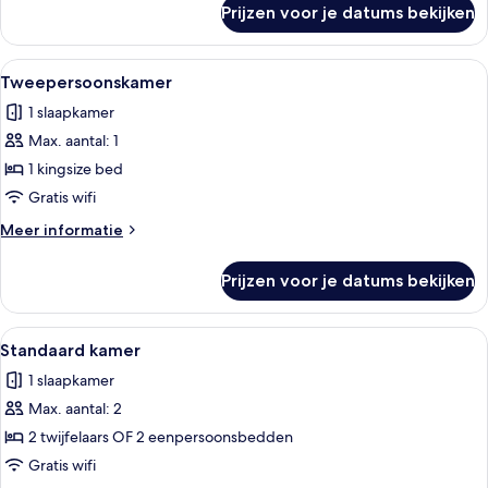
Prijzen voor je datums bekijken
Premium
kamer
Alle
Een hotelkamer met een bed, een bure
7
Tweepersoonskamer
foto's
1 slaapkamer
voor
Max. aantal: 1
Tweepersoonskamer
laden
1 kingsize bed
Gratis wifi
Meer
Meer informatie
details
over
Prijzen voor je datums bekijken
Tweepersoonskamer
Alle
Een minibar, een kluis op de kamer, e
6
Standaard kamer
foto's
1 slaapkamer
voor
Max. aantal: 2
Standaard
kamer
2 twijfelaars OF 2 eenpersoonsbedden
laden
Gratis wifi