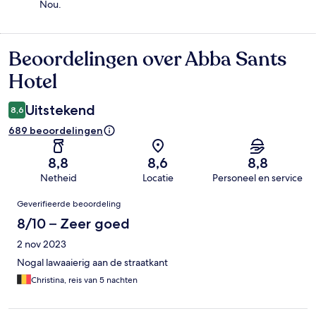
Nou.
Beoordelingen over Abba Sants
Beoordelingen
Hotel
Uitstekend
8,6
689 beoordelingen
8,8
8,6
8,8
Netheid
Locatie
Personeel en service
Beoordelingen
Geverifieerde beoordeling
8/10 – Zeer goed
2 nov 2023
Nogal lawaaierig aan de straatkant
Christina, reis van 5 nachten