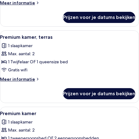
Meer
Meer informatie
details
over
Prijzen voor je datums bekijken
Standaard
kamer
Alle
Een minibar, een kluis op de kamer, e
11
Premium kamer, terras
foto's
1 slaapkamer
voor
Max. aantal: 2
Premium
kamer,
1 Twijfelaar OF 1 queensize bed
terras
Gratis wifi
laden
Meer
Meer informatie
details
over
Prijzen voor je datums bekijken
Premium
kamer,
terras
Alle
Een hotelkamer met een groot bed, twe
9
Premium kamer
foto's
1 slaapkamer
voor
Max. aantal: 2
Premium
kamer
1 tweepersoonsbed OF 2 eenpersoonsbedden