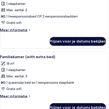
1 slaapkamer
Standaard
kamer
Max. aantal: 2
laden
1 tweepersoonsbed OF 2 eenpersoonsbedden
Gratis wifi
Meer
Meer informatie
details
over
Prijzen voor je datums bekijken
Standaard
kamer
Alle
Hotelkamer met twee bedden, een hou
9
Familiekamer (with extra bed)
foto's
18 m²
voor
1 slaapkamer
Familiekamer
(with
Max. aantal: 3
extra
1 queensize bed en 1 eenpersoons slaapbank
bed)
Gratis wifi
laden
Meer
Meer informatie
details
over
Prijzen voor je datums bekijken
Familiekamer