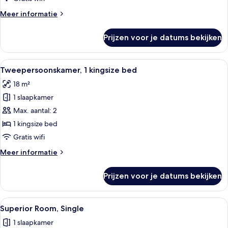
Room
Meer
Meer informatie
laden
details
over
Prijzen voor je datums bekijken
Basic
Triple
Room
Alle
Een hotelkamer met een bed, een bure
7
Tweepersoonskamer, 1 kingsize bed
foto's
18 m²
voor
1 slaapkamer
Tweepersoonskamer,
1
Max. aantal: 2
kingsize
1 kingsize bed
bed
Gratis wifi
laden
Meer
Meer informatie
details
over
Prijzen voor je datums bekijken
Tweepersoonskamer,
1
kingsize
Alle
Een hotelkamer met een groot bed, tw
8
bed
Superior Room, Single
foto's
1 slaapkamer
voor