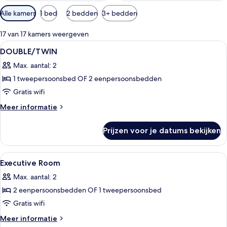
Beschikbare
Alle kamers
1 bed
2 bedden
3+ bedden
filters
voor
17 van 17 kamers weergeven
kamers
Alle
Lobby
50
DOUBLE/TWIN
foto's
Max. aantal: 2
voor
1 tweepersoonsbed OF 2 eenpersoonsbedden
DOUBLE/TWIN
laden
Gratis wifi
Meer
Meer informatie
details
over
Prijzen voor je datums bekijken
DOUBLE/TWIN
Alle
Een minibar, een kluis op de kamer, e
7
Executive Room
foto's
Max. aantal: 2
voor
2 eenpersoonsbedden OF 1 tweepersoonsbed
Executive
Room
Gratis wifi
laden
Meer
Meer informatie
details