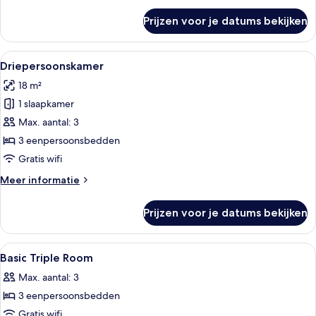
over
Prijzen voor je datums bekijken
Executive
Room
Alle
Een hotelkamer met een bureau, twee 
9
Driepersoonskamer
foto's
18 m²
voor
1 slaapkamer
Driepersoonskamer
laden
Max. aantal: 3
3 eenpersoonsbedden
Gratis wifi
Meer
Meer informatie
details
over
Prijzen voor je datums bekijken
Driepersoonskamer
Alle
Een minibar, een kluis op de kamer, e
3
Basic Triple Room
foto's
Max. aantal: 3
voor
3 eenpersoonsbedden
Basic
Triple
Gratis wifi