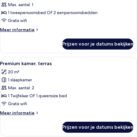
Max. aantal: 1
Superior
Room,
1 tweepersoonsbed OF 2 eenpersoonsbedden
Single
Gratis wifi
laden
Meer
Meer informatie
details
over
Prijzen voor je datums bekijken
Superior
Room,
Single
Alle
Een hotelkamer met een groot bed, een
16
Premium kamer, terras
foto's
20 m²
voor
1 slaapkamer
Premium
kamer,
Max. aantal: 2
terras
1 Twijfelaar OF 1 queensize bed
laden
Gratis wifi
Meer
Meer informatie
details
over
Prijzen voor je datums bekijken
Premium
kamer,