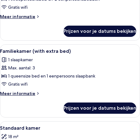
laden
Gratis wifi
Meer
Meer informatie
details
over
Prijzen voor je datums bekijken
Premium
kamer
Alle
Een minibar, een kluis op de kamer, e
5
Familiekamer (with extra bed)
foto's
1 slaapkamer
voor
Max. aantal: 3
Familiekamer
(with
1 queensize bed en 1 eenpersoons slaapbank
extra
Gratis wifi
bed)
Meer
Meer informatie
laden
details
over
Prijzen voor je datums bekijken
Familiekamer
(with
extra
Alle
Een hotelkamer met een groot bed, wi
14
bed)
Standaard kamer
foto's
18 m²
voor