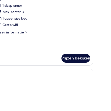
OKI
uite
1 slaapkamer
ith
Max. aantal: 3
pen-
1 queensize bed
r
Gratis wifi
ath
eer
er informatie
on-
tails
moking
er
aden
KI
ite
th
Prijzen bekijken
pen-
r
th
on-
oking