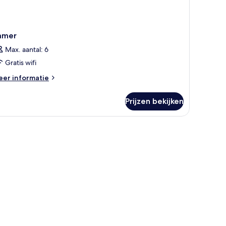
amer
Max. aantal: 6
Gratis wifi
eer
er informatie
tails
er
Prijzen bekijken
amer