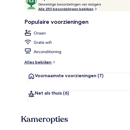
G
van
Geweldige beoordelingen van reizigers
e
Alle 253 beoordelingen bekijken
10,
w
Populair
Binnenplaats
e
Populaire voorzieningen
l
d
Onsen
i
g
Gratis wifi
e
Airconditioning
b
e
Alles bekijken
o
o
Voornaamste voorzieningen
(7)
r
d
e
l
Net als thuis
(6)
i
n
g
e
Kameropties
n
v