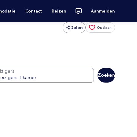
modatie
Contact
Reizen
Aanmelden
Delen
Opslaan
izigers
Zoeken