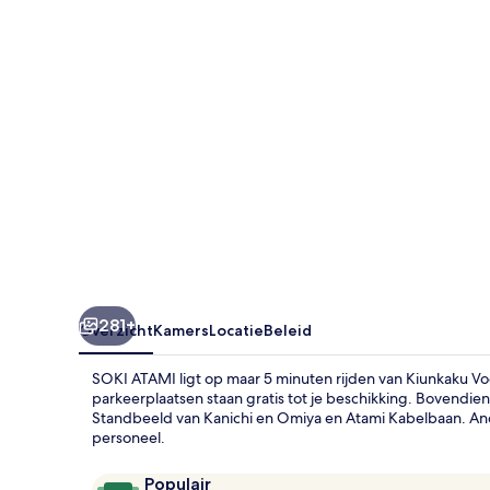
281+
Overzicht
Kamers
Locatie
Beleid
SOKI ATAMI ligt op maar 5 minuten rijden van Kiunkaku Voo
parkeerplaatsen staan gratis tot je beschikking. Bovendien
Standbeeld van Kanichi en Omiya en Atami Kabelbaan. Ande
personeel.
Beoordelingen
9,4
Populair