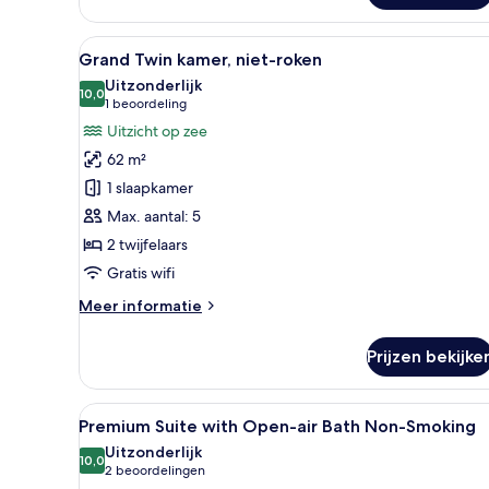
kamer,
niet-
Alle
Een kleine kamer met een hou
roken
15
Grand Twin kamer, niet-roken
foto's
Uitzonderlijk
voor
10,0
10,0 van 10
(1
1 beoordeling
Grand
beoordeling)
Uitzicht op zee
Twin
62 m²
kamer,
1 slaapkamer
niet-
Max. aantal: 5
roken
2 twijfelaars
laden
Gratis wifi
Meer
Meer informatie
details
over
Prijzen bekijke
Grand
Twin
kamer,
Alle
Een moderne hotelkamer met t
17
niet-
Premium Suite with Open-air Bath Non-Smoking
foto's
roken
Uitzonderlijk
voor
10,0
10,0 van 10
(2
2 beoordelingen