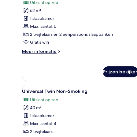
Premium
beoordelingen)
Uitzicht op zee
Suite
62 m²
with
1 slaapkamer
Open-
Max. aantal: 6
air
2 twijfelaars en 2 eenpersoons slaapbanken
Bath
Non-
Gratis wifi
Smoking
Meer
Meer informatie
laden
details
over
Premium
Prijzen bekijke
Suite
with
Open-
Alle
Een moderne hotelkamer met ee
air
12
Universal Twin Non-Smoking
foto's
Bath
Uitzicht op zee
Non-
voor
Smoking
40 m²
Universal
Twin
1 slaapkamer
Non-
Max. aantal: 4
Smoking
2 twijfelaars