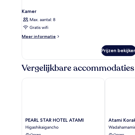
Kamer
Max. aantal: 8
Gratis wifi
Meer
Meer informatie
details
over
Prijzen bekijke
Kamer
Vergelijkbare accommodaties
PEARL STAR HOTEL ATAMI
Atami Koraku
PEARL
Atami
PEARL STAR HOTEL ATAMI
Atami Kora
STAR
Korakuen
Higashikaigancho
Wadahamami
HOTEL
Hotel
Onsen
Onsen