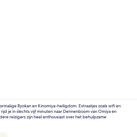
Twin kamer, 
rmalige Ryokan en Kinomiya-heiligdom. Extraatjes zoals wifi en
 rijd je in slechts vijf minuten naar Dennenboom van Omiya en
re reizigers zijn heel enthousiast over het behulpzame
Restaurant