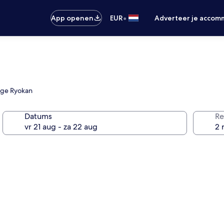
•
App openen
EUR
Adverteer je accom
lige Ryokan
Datums
Re