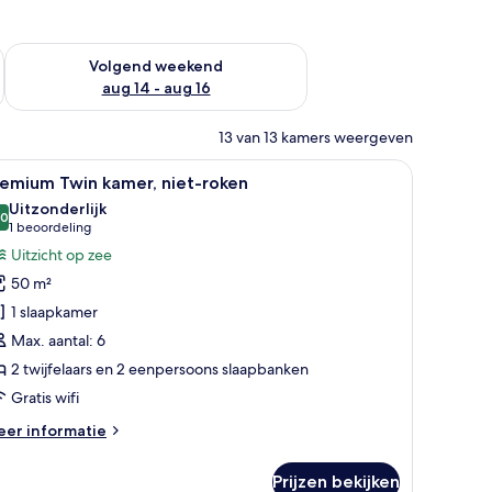
 dit weekend aug 7 - aug 9
De beschikbaarheid controleren voor volgend weekend aug 14
Volgend weekend
aug 14 - aug 16
13 van 13 kamers weergeven
en bureau, stoelen en een kledingkast met daarin hangende kleding.
le
Een moderne slaapkamer met een houten hoof
14
remium Twin kamer, niet-roken
oto's
Uitzonderlijk
oor
,0
10,0 van 10
(1
1 beoordeling
remium
beoordeling)
Uitzicht op zee
win
50 m²
amer,
1 slaapkamer
iet-
Max. aantal: 6
oken
2 twijfelaars en 2 eenpersoons slaapbanken
aden
Gratis wifi
eer
er informatie
tails
er
Prijzen bekijken
remium