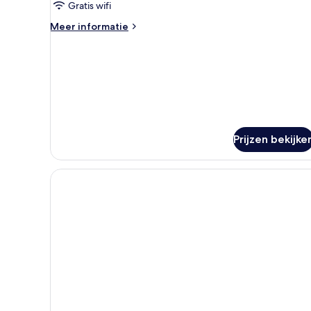
laden
Gratis wifi
Meer
Meer informatie
details
over
Universal
Twin
Non-
Smoking
Prijzen bekijke