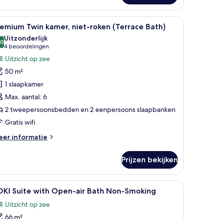
in
mer,
groot bed, een klein tafeltje, een televisie en een houten bureau.
le
Een hotelkamer met twee bedden, houten vloe
15
et-
emium Twin kamer, niet-roken (Terrace Bath)
oto's
ken
Uitzonderlijk
oor
,0
10,0 van 10
(4
4 beoordelingen
remium
beoordelingen)
Uitzicht op zee
win
50 m²
amer,
1 slaapkamer
iet-
Max. aantal: 6
oken
2 tweepersoonsbedden en 2 eenpersoons slaapbanken
Terrace
ath)
Gratis wifi
aden
eer
er informatie
tails
er
Prijzen bekijken
remium
in
mer,
en hoofdbord, een groot raam en een houten vloer.
le
SOKI Suite with Open-air Bath Non-Smoking |
14
et-
OKI Suite with Open-air Bath Non-Smoking
oto's
ken
Uitzicht op zee
errace
oor
th)
66 m²