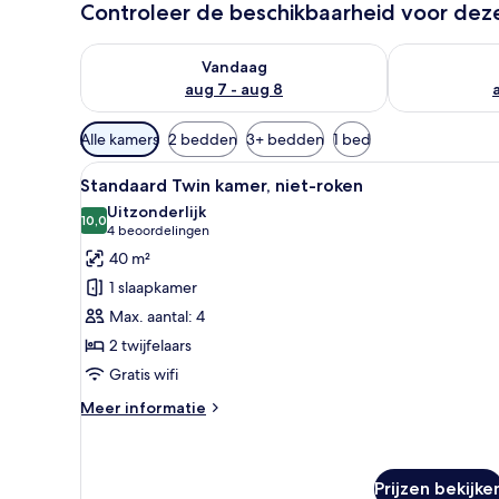
Controleer de beschikbaarheid voor de
a
n
De beschikbaarheid controleren voor vanavond aug 
De beschikbaa
Vandaag
r
aug 7 - aug 8
e
i
Beschikbare
z
Alle kamers
2 bedden
3+ bedden
1 bed
filters
i
Alle
Een hotelkamer met een groot 
voor
g
12
Standaard Twin kamer, niet-roken
foto's
e
kamers
Uitzonderlijk
r
voor
10,0
10,0 van 10
(4
4 beoordelingen
s
Standaard
beoordelingen)
40 m²
Twin
1 slaapkamer
kamer,
Max. aantal: 4
niet-
2 twijfelaars
roken
Gratis wifi
laden
Meer
Meer informatie
details
over
Standaard
Twin
Prijzen bekijke