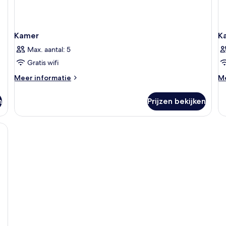
Kamer
K
Max. aantal: 5
Gratis wifi
Meer
M
Meer informatie
Me
details
de
over
ov
n
Prijzen bekijken
Kamer
K