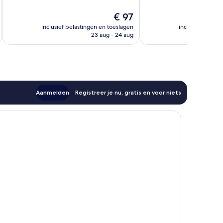
Uitstekend,
10,
1.805
Zeer
De
€ 97
beoordelingen
goed,
prijs
inclusief belastingen en toeslagen
inclusief belast
2.019
is
23 aug - 24 aug
beoordelingen
€ 97
Aanmelden
Registreer je nu, gratis en voor niets