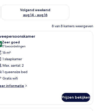
 dit weekend aug 7 - aug 9
De beschikbaarheid controleren voor volgend weekend aug 14
Volgend weekend
aug 14 - aug 16
8 van 8 kamers weergeven
n | Een bureau, geluiddichte muren, gratis wifi, beddengoed
le
Tweepersoonskamer | Een bureau, geluiddicht
4
weepersoonskamer
oto's
Zeer goed
oor
4
8,4 van 10
(17
17 beoordelingen
weepersoonskamer
beoordelingen)
16 m²
aden
1 slaapkamer
Max. aantal: 2
1 queensize bed
Gratis wifi
eer
er informatie
tails
er
Prijzen bekijken
eepersoonskamer
iddichte muren, gratis wifi, beddengoed
le
Een bureau, geluiddichte muren, gratis wifi,