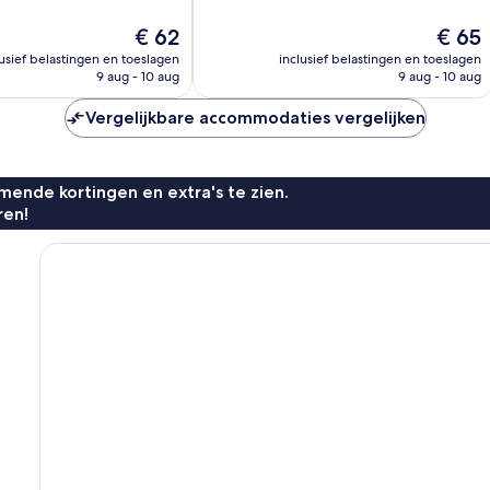
626
beoordelingen
De
De
€ 62
€ 65
prijs
prijs
lusief belastingen en toeslagen
inclusief belastingen en toeslagen
is
is
9 aug - 10 aug
9 aug - 10 aug
n
€ 62
€ 65
Vergelijkbare accommodaties vergelijken
ende kortingen en extra's te zien.
ren!