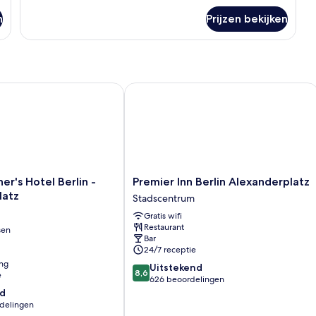
over
n
Prijzen bekijken
Double
Room
's Hotel Berlin - Alexanderplatz
Premier Inn Berlin Alexanderplatz
Premier
er's Hotel Berlin -
Premier Inn Berlin Alexanderplatz
Inn
latz
Stadscentrum
Berlin
Gratis wifi
Alexanderplatz
Restaurant
sen
Stadscentrum
Bar
z
24/7 receptie
ing
8.6
Uitstekend
8,6
e
van
626 beoordelingen
10,
d
Uitstekend,
rdelingen