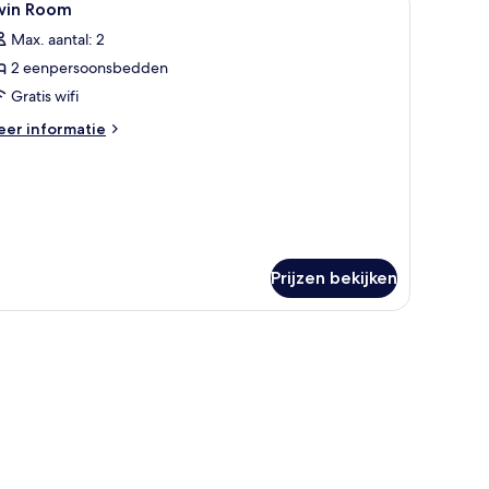
8
win Room
oto's
Max. aantal: 2
oor
2 eenpersoonsbedden
win
oom
Gratis wifi
aden
eer
er informatie
tails
er
in
oom
Prijzen bekijken
is wifi, beddengoed