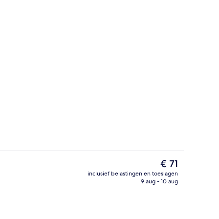
bijtbuffet (toeslag)
Dagelijks ontbijtbuffet (toeslag)
De
€ 71
huidige
inclusief belastingen en toeslagen
prijs
9 aug - 10 aug
ken
Overig
is
€ 71