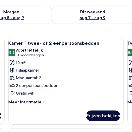
7 - aug 8
rheid controleren voor morgen aug 8 - aug 9
De beschikbaarheid controleren voor
Morgen
Dit weekend
aug 8 - aug 9
aug 7 - aug 9
, geluiddichte muren, gratis wifi, beddengoed
Alle
Kamer, 1 twee- of 2 eenpersoonsbedde
Al
3
Kamer, 1 twee- of 2 eenpersoonsbedden
T
foto's
f
Voortreffelijk
voor
8,8
v
8,
8,8 van 10
(10
10 beoordelingen
Kamer,
T
beoordelingen)
16 m²
1
l
1 slaapkamer
twee-
Max. aantal: 2
of
2 eenpersoonsbedden
2
Gratis wifi
eenpersoonsbedden
laden
Meer
M
Meer informatie
Me
details
de
over
ov
n
Prijzen bekijken
Kamer,
Tw
1
twee-
u, geluiddichte muren, gratis wifi, beddengoed
Alle
Vierpersoonskamer | Een bureau, gelu
Al