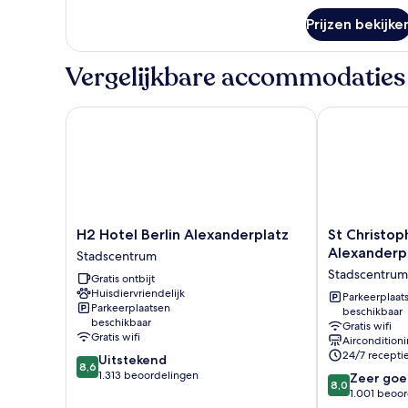
over
Prijzen bekijke
Family
Room
Vergelijkbare accommodaties
H2 Hotel Berlin Alexanderplatz
St Christopher
H2
St
H2 Hotel Berlin Alexanderplatz
St Christoph
Hotel
Christopher's
Alexanderp
Stadscentrum
Berlin
Hotel
Stadscentrum
Gratis ontbijt
Alexanderplatz
Berlin
Huisdiervriendelijk
Stadscentrum
-
Parkeerplaat
Parkeerplaatsen
beschikbaar
Alexanderplat
beschikbaar
Gratis wifi
Stadscentrum
Gratis wifi
Aircondition
24/7 recepti
8.6
Uitstekend
8,6
van
1.313 beoordelingen
8.0
Zeer goe
8,0
10,
van
1.001 beoo