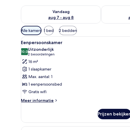
De beschikbaarheid controleren voor vanavond aug 
De beschikbaa
Vandaag
aug 7 - aug 8
Beschikbare
Alle kamers
1 bed
2 bedden
filters
Alle
Eenpersoonskamer | Een bureau
voor
4
Eenpersoonskamer
foto's
kamers
Uitzonderlijk
voor
10,0
10,0 van 10
(2
2 beoordelingen
Eenpersoonskamer
beoordelingen)
16 m²
laden
1 slaapkamer
Max. aantal: 1
1 eenpersoonsbed
Gratis wifi
Meer
Meer informatie
details
over
Prijzen bekijke
Eenpersoonskamer
Alle
Driepersoonskamer | Een burea