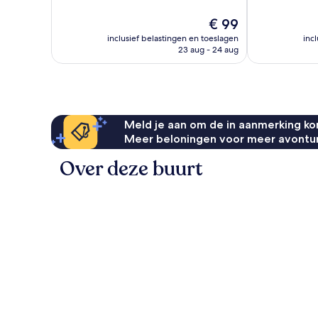
Uitstekend,
10,
1.313
Zeer
De
€ 99
beoordelingen
goed,
prijs
inclusief belastingen en toeslagen
inc
1.001
is
23 aug - 24 aug
beoordelinge
€ 99
Meld je aan om de in aanmerking kom
Meer beloningen voor meer avontu
Over deze buurt