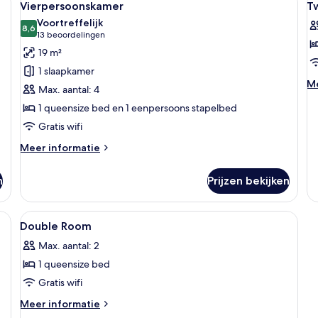
4
of
Vierpersoonskamer
T
foto's
f
2
Voortreffelijk
eenpersoonsbedden
voor
8,6
v
8,6 van 10
(13
13 beoordelingen
Vierpersoonskamer
T
beoordelingen)
19 m²
laden
R
1 slaapkamer
l
M
Me
Max. aantal: 4
de
1 queensize bed en 1 eenpersoons stapelbed
ov
Tw
Gratis wifi
R
Meer
Meer informatie
details
over
n
Prijzen bekijken
Vierpersoonskamer
n, gratis wifi, beddengoed
Alle
Een bureau, geluiddichte muren, grat
6
Double Room
foto's
Max. aantal: 2
voor
1 queensize bed
Double
Room
Gratis wifi
laden
Meer
Meer informatie
details