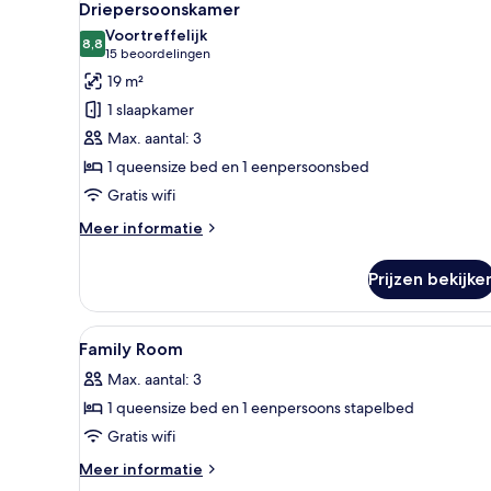
4
Driepersoonskamer
foto's
Voortreffelijk
voor
8,8
8,8 van 10
(15
15 beoordelingen
Driepersoonskamer
beoordelingen)
19 m²
laden
1 slaapkamer
Max. aantal: 3
1 queensize bed en 1 eenpersoonsbed
Gratis wifi
Meer
Meer informatie
details
over
Prijzen bekijke
Driepersoonskamer
Alle
Een bureau, geluiddichte mure
4
Family Room
foto's
Max. aantal: 3
voor
1 queensize bed en 1 eenpersoons stapelbed
Family
Room
Gratis wifi
laden
Meer
Meer informatie
details