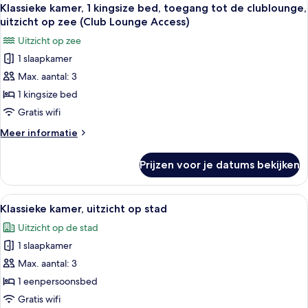
Alle
21
eenpersoonsbed
Klassieke kamer, 1 kingsize bed, toegang tot de clublounge,
foto's
uitzicht op zee (Club Lounge Access)
voor
Uitzicht op zee
Klassieke
1 slaapkamer
kamer,
Max. aantal: 3
1
kingsize
1 kingsize bed
bed,
Gratis wifi
toegang
Meer
Meer informatie
tot
details
de
over
Prijzen voor je datums bekijken
Klassieke
clublounge,
kamer,
uitzicht
1
Alle
Luxe beddengoed, donzen dekbedden, 
op
16
kingsize
Klassieke kamer, uitzicht op stad
foto's
bed,
zee
Uitzicht op de stad
toegang
voor
(Club
tot
1 slaapkamer
Klassieke
Lounge
de
kamer,
Max. aantal: 3
Access)
clublounge,
uitzicht
uitzicht
1 eenpersoonsbed
laden
op
op
Gratis wifi
zee