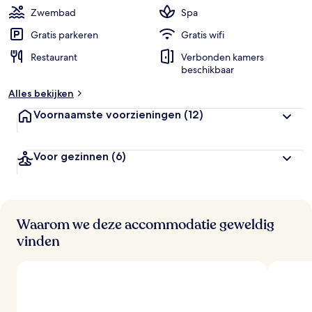
i
Zwembad
Spa
g
e
Gratis parkeren
Gratis wifi
Restaurant
Verbonden kamers
b
beschikbaar
e
o
Alles bekijken
o
r
Voornaamste voorzieningen
(12)
d
e
l
Voor gezinnen
(6)
i
n
g
e
n
Waarom we deze accommodatie geweldig
v
vinden
a
n
r
e
i