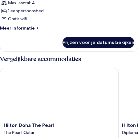
suite,
Max. aantal: 4
(Club
1
Lounge
1 eenpersoonsbed
Access)
eenpersoonsbed
Gratis wifi
laden
Meer
Meer informatie
details
over
Prijzen voor je datums bekijken
Royal
suite,
1
Vergelijkbare accommodaties
eenpersoonsbed
Hilton Doha The Pearl
Hilton D
Hilton
Hilton
Hilton Doha The Pearl
Hilton
Doha
Doha
The Pearl-Qatar
Diploma
The
Diploma