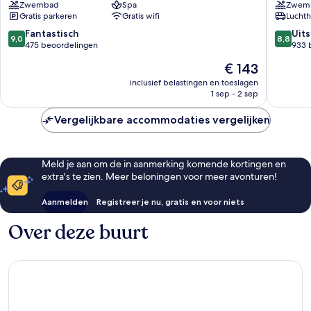
Zwembad
Spa
Zwem
Pearl
Gratis parkeren
Gratis wifi
Luchth
The
Pearl-
9.0
8.8
Fantastisch
Uit
9,0
8,8
Qatar
van
van
475 beoordelingen
933 
10,
10,
De
€ 143
Fantastisch,
Uitstek
prijs
475
933
inclusief belastingen en toeslagen
is
1 sep - 2 sep
beoordelingen
beoorde
€ 143
Vergelijkbare accommodaties vergelijken
Meld je aan om de in aanmerking komende kortingen en
extra's te zien. Meer beloningen voor meer avonturen!
Aanmelden
Registreer je nu, gratis en voor niets
Over deze buurt