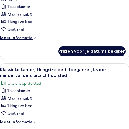
Klassieke
Access)
de
kamer,
1 slaapkamer
laden
clublounge,
1
uitzicht
Max. aantal: 3
op
kingsize
1 kingsize bed
stad
bed,
Gratis wifi
(Club
uitzicht
Lounge
Meer
Meer informatie
op
Access)
details
stad
over
Prijzen voor je datums bekijken
laden
Klassieke
kamer,
1
Alle
Een hotelkamer met een groot bed, ee
14
kingsize
Klassieke kamer, 1 kingsize bed, toegankelijk voor
foto's
bed,
mindervaliden, uitzicht op stad
uitzicht
voor
Uitzicht op de stad
op
Klassieke
stad
1 slaapkamer
kamer,
Max. aantal: 3
1
kingsize
1 kingsize bed
bed,
Gratis wifi
toegankelijk
Meer
Meer informatie
voor
details