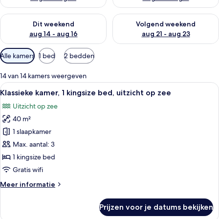
De beschikbaarheid controleren voor dit weekend aug 14 - au
De beschikbaarheid controler
Dit weekend
Volgend weekend
aug 14 - aug 16
aug 21 - aug 23
Beschikbare
Alle kamers
1 bed
2 bedden
filters
voor
14 van 14 kamers weergeven
kamers
Alle
Een hotelkamer met een groot bed, ee
20
Klassieke kamer, 1 kingsize bed, uitzicht op zee
foto's
Uitzicht op zee
voor
40 m²
Klassieke
kamer,
1 slaapkamer
1
Max. aantal: 3
kingsize
1 kingsize bed
bed,
Gratis wifi
uitzicht
Meer
Meer informatie
op
details
zee
over
Prijzen voor je datums bekijken
laden
Klassieke
kamer,