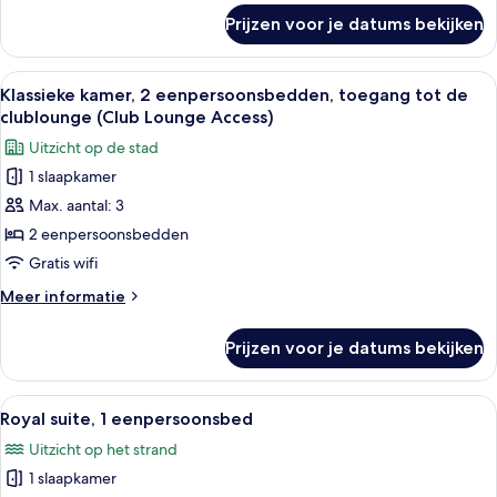
mindervaliden,
over
Prijzen voor je datums bekijken
Klassieke
uitzicht
kamer,
op
1
Alle
Luxe beddengoed, donzen dekbedden, 
stad
11
kingsize
Klassieke kamer, 2 eenpersoonsbedden, toegang tot de
foto's
bed,
laden
clublounge (Club Lounge Access)
toegankelijk
voor
Uitzicht op de stad
voor
Klassieke
mindervaliden,
1 slaapkamer
kamer,
uitzicht
Max. aantal: 3
2
op
stad
eenpersoonsbedden,
2 eenpersoonsbedden
toegang
Gratis wifi
tot
Meer
Meer informatie
de
details
clublounge
over
Prijzen voor je datums bekijken
Klassieke
(Club
kamer,
Lounge
2
Alle
Een hotelkamer met een groot bed, een
Access)
25
eenpersoonsbedden,
Royal suite, 1 eenpersoonsbed
foto's
toegang
laden
Uitzicht op het strand
tot
voor
de
1 slaapkamer
Royal
clublounge