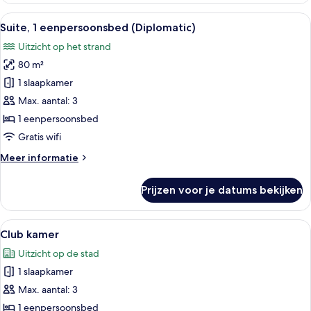
1
Alle
Een hotelkamer met een zithoek, een gr
19
kingsize
Suite, 1 eenpersoonsbed (Diplomatic)
foto's
bed,
Uitzicht op het strand
uitzicht
voor
op
80 m²
Suite,
zee
1
1 slaapkamer
eenpersoonsbed
Max. aantal: 3
(Diplomatic)
1 eenpersoonsbed
laden
Gratis wifi
Meer
Meer informatie
details
over
Prijzen voor je datums bekijken
Suite,
1
eenpersoonsbed
Alle
Een moderne badkamer met een badkui
17
(Diplomatic)
Club kamer
foto's
Uitzicht op de stad
voor
1 slaapkamer
Club
kamer
Max. aantal: 3
laden
1 eenpersoonsbed