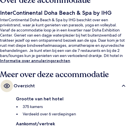
Over deze accommodatie
InterContinental Doha Beach & Spa by IHG
InterContinental Doha Beach & Spa by IHG beschikt over een
privéstrand, waar je kunt genieten van parasols, yoga en volleybal.
Vanaf de accommodatie loop je in een kwartier naar Doha Exhibition
Center. Geniet van een dagje waterplezier bij het buitenzwembad of
trakteer jezelf op een ontspannend bezoek aan de spa. Daar kom je tot
rust met diepe bindweefselmassages, aromatherapie en ayurvedische
behandelingen. Je kunt eten bij een van de 7 restaurants en bij de 2
bars/lounges kun je genieten van een verkoelend drankje. Dit hotel in
luxe stijl heeft ook topfaciliteiten zoals een nachtclub, een bar aan het
Informatie over annuleringsrechten
zwembad en een 24-uurs fitnesscentrum. Andere reizigers zijn erg te
spreken over het behulpzame personeel en de ligging aan het strand.
Meer over deze accommodatie
Het openbaar vervoer vind je vlakbij: het is maar 11 lopen naar Station Al
Qassar.
Overzicht
Grootte van het hotel
375 kamers
Verdeeld over 6 verdiepingen
Aankomst/vertrek