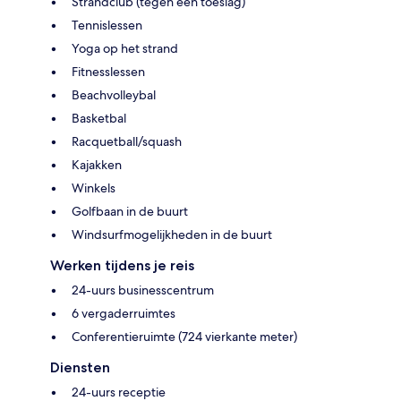
Strandclub (tegen een toeslag)
Tennislessen
Yoga op het strand
Fitnesslessen
Beachvolleybal
Basketbal
Racquetball/squash
Kajakken
Winkels
Golfbaan in de buurt
Windsurfmogelijkheden in de buurt
Werken tijdens je reis
24-uurs businesscentrum
6 vergaderruimtes
Conferentieruimte (724 vierkante meter)
Diensten
24-uurs receptie