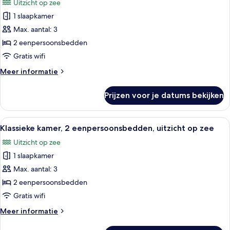
Uitzicht op zee
op
voor
stad
1 slaapkamer
Klassieke
kamer,
Max. aantal: 3
2
2 eenpersoonsbedden
eenpersoonsbedden,
Gratis wifi
uitzicht
Meer
Meer informatie
op
details
zee
over
Prijzen voor je datums bekijken
Klassieke
laden
kamer,
2
Alle
Een hotelkamer met twee bedden, een b
11
eenpersoonsbedden,
Klassieke kamer, 2 eenpersoonsbedden, uitzicht op zee
foto's
uitzicht
Uitzicht op zee
op
voor
zee
1 slaapkamer
Klassieke
kamer,
Max. aantal: 3
2
2 eenpersoonsbedden
eenpersoonsbedden,
Gratis wifi
uitzicht
Meer
Meer informatie
op
details
zee
over