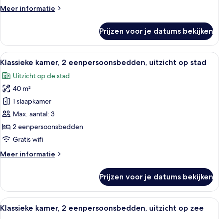
stad
(Club
Meer
Meer informatie
laden
Lounge
details
Access)
over
Prijzen voor je datums bekijken
Klassieke
kamer,
uitzicht
Alle
Een hotelkamer met twee bedden, een
20
op
Klassieke kamer, 2 eenpersoonsbedden, uitzicht op stad
foto's
stad
Uitzicht op de stad
voor
40 m²
Klassieke
kamer,
1 slaapkamer
2
Max. aantal: 3
eenpersoonsbedden,
2 eenpersoonsbedden
uitzicht
Gratis wifi
op
Meer
Meer informatie
stad
details
laden
over
Prijzen voor je datums bekijken
Klassieke
kamer,
2
Alle
Luxe beddengoed, donzen dekbedden, 
15
eenpersoonsbedden,
Klassieke kamer, 2 eenpersoonsbedden, uitzicht op zee
foto's
uitzicht