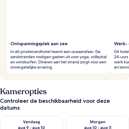
z
i
g
e
r
s
Ontspanningsplek aan zee
Werk- 
In dit privéstrandhotel heerst een oceaansfeer. De
Dit hote
zandstranden nodigen gasten uit voor yoga, volleybal
24-uurs
en windsurfen. Dineren aan het strand zorgt voor een
werk ku
onvergetelijke ervaring.
en tenn
Kameropties
Controleer de beschikbaarheid voor deze
datums
De beschikbaarheid controleren voor vanavond aug 9 - aug 1
De beschikbaarheid controler
Vandaag
Morgen
aug 9 - aug 10
aug 10 - aug 11