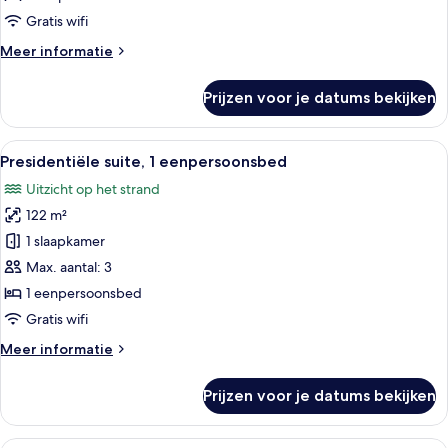
Gratis wifi
Meer
Meer informatie
details
over
Prijzen voor je datums bekijken
Club
kamer
Alle
Een hotelkamer met een zithoek, een 
16
Presidentiële suite, 1 eenpersoonsbed
foto's
Uitzicht op het strand
voor
122 m²
Presidentiële
suite,
1 slaapkamer
1
Max. aantal: 3
eenpersoonsbed
1 eenpersoonsbed
laden
Gratis wifi
Meer
Meer informatie
details
over
Prijzen voor je datums bekijken
Presidentiële
suite,
1
Een moderne hotelkamer met een groot