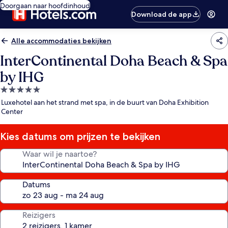
Doorgaan naar hoofdinhoud
Download de app
Alle accommodaties bekijken
InterContinental Doha Beach & Spa
by IHG
5.0-
sterrenaccommodatie
Luxehotel aan het strand met spa, in de buurt van Doha Exhibition
Center
Kies datums om prijzen te bekijken
Waar wil je naartoe?
Datums
Reizigers