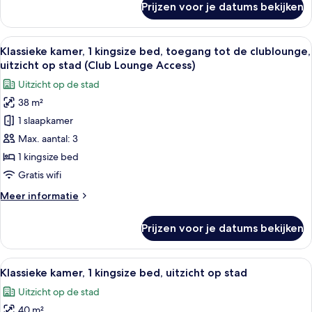
Prijzen voor je datums bekijken
Klassieke
laden
kamer,
2
Alle
Hotelkamer met een groot bed, een bur
18
eenpersoonsbedden,
Klassieke kamer, 1 kingsize bed, toegang tot de clublounge,
foto's
uitzicht
uitzicht op stad (Club Lounge Access)
op
voor
Uitzicht op de stad
zee
Klassieke
38 m²
kamer,
1 slaapkamer
1
kingsize
Max. aantal: 3
bed,
1 kingsize bed
toegang
Gratis wifi
tot
Meer
Meer informatie
de
details
clublounge,
over
Prijzen voor je datums bekijken
Klassieke
uitzicht
kamer,
op
1
Alle
Een hotelkamer met een groot bed, een
stad
18
kingsize
Klassieke kamer, 1 kingsize bed, uitzicht op stad
foto's
(Club
bed,
Uitzicht op de stad
toegang
voor
Lounge
tot
40 m²