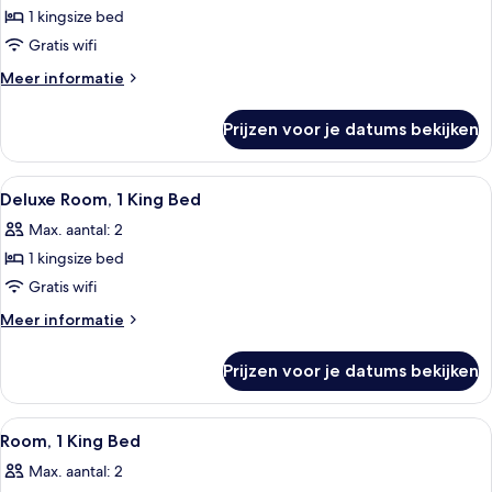
1
1 kingsize bed
kingsize
Gratis wifi
bed
Meer
Meer informatie
(Regency,
details
with
over
Prijzen voor je datums bekijken
Suite,
Club
1
Access)
kingsize
Alle
Een hotelkamer met een bed, een stoel,
laden
3
bed
Deluxe Room, 1 King Bed
foto's
(Regency,
Max. aantal: 2
with
voor
Club
1 kingsize bed
Deluxe
Access)
Room,
Gratis wifi
1
Meer
Meer informatie
King
details
over
Bed
Prijzen voor je datums bekijken
Deluxe
laden
Room,
1
Alle
Een hotelkamer met een bed, een stoel,
1
King
Room, 1 King Bed
foto's
Bed
Max. aantal: 2
voor