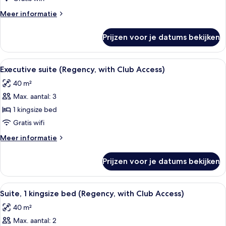
bed
Meer
Meer informatie
laden
details
over
Prijzen voor je datums bekijken
Kamer,
1
kingsize
Alle
Een moderne hotelkamer met een groot
5
bed
Executive suite (Regency, with Club Access)
foto's
40 m²
voor
Max. aantal: 3
Executive
suite
1 kingsize bed
(Regency,
Gratis wifi
with
Meer
Meer informatie
Club
details
Access)
over
Prijzen voor je datums bekijken
Executive
laden
suite
(Regency,
Alle
Een hotelkamer met een bed, een bank
7
with
Suite, 1 kingsize bed (Regency, with Club Access)
foto's
Club
40 m²
Access)
voor
Max. aantal: 2
Suite,