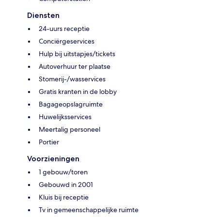
Diensten
24-uurs receptie
Conciërgeservices
Hulp bij uitstapjes/tickets
Autoverhuur ter plaatse
Stomerij-/wasservices
Gratis kranten in de lobby
Bagageopslagruimte
Huwelijksservices
Meertalig personeel
Portier
Voorzieningen
1 gebouw/toren
Gebouwd in 2001
Kluis bij receptie
Tv in gemeenschappelijke ruimte