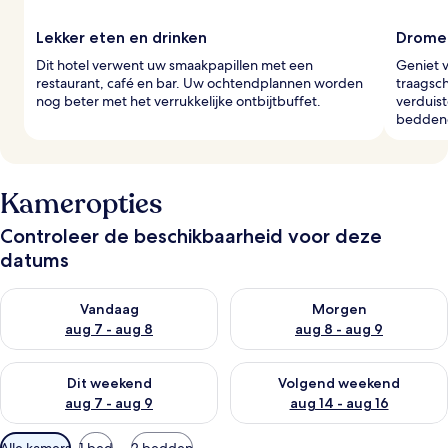
Lekker eten en drinken
Dromer
Dit hotel verwent uw smaakpapillen met een
Geniet 
restaurant, café en bar. Uw ochtendplannen worden
traagsc
nog beter met het verrukkelijke ontbijtbuffet.
verduis
beddeng
Kameropties
Controleer de beschikbaarheid voor deze
datums
De beschikbaarheid controleren voor vanavond aug 7 - aug 8
De beschikbaarheid controler
Vandaag
Morgen
aug 7 - aug 8
aug 8 - aug 9
De beschikbaarheid controleren voor dit weekend aug 7 - aug
De beschikbaarheid controler
Dit weekend
Volgend weekend
aug 7 - aug 9
aug 14 - aug 16
Beschikbare
Alle kamers
1 bed
2 bedden