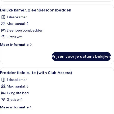
1
Alle
Een hotelkamer met een groot bed, nac
2
kingsize
Deluxe kamer, 2 eenpersoonsbedden
foto's
bed,
1 slaapkamer
terras
voor
Max. aantal: 2
Deluxe
kamer,
2 eenpersoonsbedden
2
Gratis wifi
eenpersoonsbedden
Meer
Meer informatie
laden
details
over
Prijzen voor je datums bekijken
Deluxe
kamer,
2
Alle
Een hotelkamer met een groot bed, een
9
eenpersoonsbedden
Presidentiële suite (with Club Access)
foto's
1 slaapkamer
voor
Max. aantal: 3
Presidentiële
suite
1 kingsize bed
(with
Gratis wifi
Club
Meer
Meer informatie
Access)
details