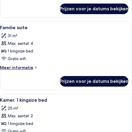
laden
over
Prijzen voor je datums bekijken
Deluxe
kamer,
1
Alle
Een moderne hotelkamer met een zithoe
5
kingsize
Familie suite
foto's
bed
31 m²
voor
Max. aantal: 4
Familie
suite
1 kingsize bed
laden
Gratis wifi
Meer
Meer informatie
details
over
Prijzen voor je datums bekijken
Familie
suite
Alle
Een hotelkamer met een bed, een stoel
2
Kamer, 1 kingsize bed
foto's
25 m²
voor
Max. aantal: 2
Kamer,
1
1 kingsize bed
kingsize
Gratis wifi