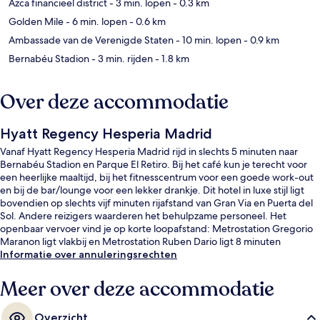
Azca financieel district
- 3 min. lopen
- 0.3 km
Golden Mile
- 6 min. lopen
- 0.6 km
Ambassade van de Verenigde Staten
- 10 min. lopen
- 0.9 km
Bernabéu Stadion
- 3 min. rijden
- 1.8 km
Over deze accommodatie
Hyatt Regency Hesperia Madrid
Vanaf Hyatt Regency Hesperia Madrid rijd in slechts 5 minuten naar
Bernabéu Stadion en Parque El Retiro. Bij het café kun je terecht voor
een heerlijke maaltijd, bij het fitnesscentrum voor een goede work-out
en bij de bar/lounge voor een lekker drankje. Dit hotel in luxe stijl ligt
bovendien op slechts vijf minuten rijafstand van Gran Via en Puerta del
Sol. Andere reizigers waarderen het behulpzame personeel. Het
openbaar vervoer vind je op korte loopafstand: Metrostation Gregorio
Maranon ligt vlakbij en Metrostation Ruben Dario ligt 8 minuten
verderop.
Informatie over annuleringsrechten
Meer over deze accommodatie
Overzicht