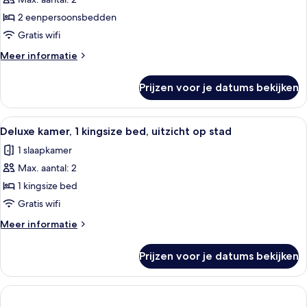
Kamer,
2
2 eenpersoonsbedden
eenpersoonsbedden
Gratis wifi
laden
Meer
Meer informatie
details
over
Prijzen voor je datums bekijken
Kamer,
2
eenpersoonsbedden
Alle
Een moderne hotelkamer met een groot
1
Deluxe kamer, 1 kingsize bed, uitzicht op stad
foto's
1 slaapkamer
voor
Max. aantal: 2
Deluxe
kamer,
1 kingsize bed
1
Gratis wifi
kingsize
Meer
Meer informatie
bed,
details
uitzicht
over
Prijzen voor je datums bekijken
Deluxe
op
kamer,
stad
1
laden
kingsize