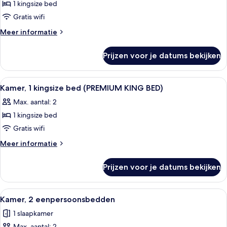
1 kingsize bed
Room,
1
Gratis wifi
King
Meer
Meer informatie
Bed
details
over
laden
Prijzen voor je datums bekijken
Room,
1
King
Alle
Een moderne badkamer met een groot o
4
Bed
Kamer, 1 kingsize bed (PREMIUM KING BED)
foto's
Max. aantal: 2
voor
1 kingsize bed
Kamer,
1
Gratis wifi
kingsize
Meer
Meer informatie
bed
details
over
(PREMIUM
Prijzen voor je datums bekijken
Kamer,
KING
1
BED)
kingsize
Alle
Een hotelkamer met twee bedden, een 
5
laden
bed
Kamer, 2 eenpersoonsbedden
foto's
(PREMIUM
1 slaapkamer
KING
voor
BED)
Max. aantal: 2