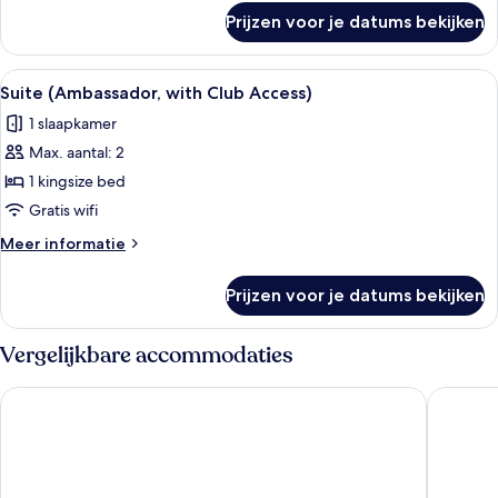
laden
over
Prijzen voor je datums bekijken
Presidentiële
suite
(with
Alle
Een hotelkamer met een groot bed, een
5
Club
Suite (Ambassador, with Club Access)
foto's
Access)
1 slaapkamer
voor
Max. aantal: 2
Suite
(Ambassador,
1 kingsize bed
with
Gratis wifi
Club
Meer
Meer informatie
Access)
details
laden
over
Prijzen voor je datums bekijken
Suite
(Ambassador,
with
Vergelijkbare accommodaties
Club
Access)
InterContinental Madrid by IHG
Barceló 