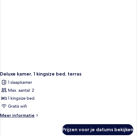
bed,
uitzicht
op
stad
Deluxe kamer, 1 kingsize bed, terras
1 slaapkamer
Max. aantal: 2
1 kingsize bed
Gratis wifi
Meer
Meer informatie
details
over
Prijzen voor je datums bekijken
Deluxe
kamer,