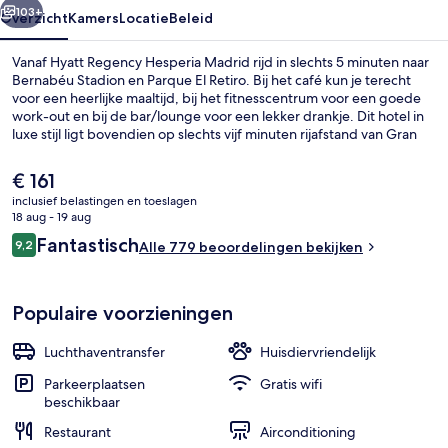
103+
Overzicht
Kamers
Locatie
Beleid
Vanaf Hyatt Regency Hesperia Madrid rijd in slechts 5 minuten naar
Bernabéu Stadion en Parque El Retiro. Bij het café kun je terecht
voor een heerlijke maaltijd, bij het fitnesscentrum voor een goede
work-out en bij de bar/lounge voor een lekker drankje. Dit hotel in
luxe stijl ligt bovendien op slechts vijf minuten rijafstand van Gran
Via en Puerta del Sol. Andere reizigers waarderen het behulpzame
personeel. Het openbaar vervoer vind je op korte loopafstand:
De
€ 161
Metrostation Gregorio Maranon ligt vlakbij en Metrostation Ruben
huidige
inclusief belastingen en toeslagen
Dario ligt 8 minuten verderop.
prijs
18 aug - 19 aug
Dineren voor koppels
is
Beoordelingen
Fantastisch
9,2
Alle 779 beoordelingen bekijken
€ 161
9,2 op 10 –
Populaire voorzieningen
Luchthaventransfer
Huisdiervriendelijk
Parkeerplaatsen
Gratis wifi
beschikbaar
Restaurant
Airconditioning