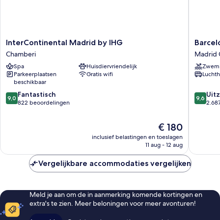
InterContinental
Barceló
InterContinental Madrid by IHG
Barcel
Madrid
Torre
Chamberi
Madrid 
by
de
Spa
Huisdiervriendelijk
Zwem
IHG
Madrid
Parkeerplaatsen
Gratis wifi
Luchth
Chamberi
Madrid
beschikbaar
Centro
9.0
9.6
Fantastisch
Uitz
9,0
9,6
van
van
822 beoordelingen
2.68
10,
10,
Fantastisch,
Uitzonder
De
€ 180
822
2.687
prijs
inclusief belastingen en toeslagen
beoordelingen
beoorde
is
11 aug - 12 aug
€ 180
Vergelijkbare accommodaties vergelijken
Meld je aan om de in aanmerking komende kortingen en
extra's te zien. Meer beloningen voor meer avonturen!