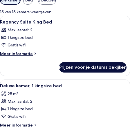
filters
voor
15 van 15 kamers weergeven
kamers
Alle
Hotelkamer met een bed, bureau, stoel,
12
Regency Suite King Bed
foto's
Max. aantal: 2
voor
1 kingsize bed
Regency
Suite
Gratis wifi
King
Meer
Meer informatie
Bed
details
over
laden
Prijzen voor je datums bekijken
Regency
Suite
King
Alle
Een hotelkamer met een groot bed, ee
4
Bed
Deluxe kamer, 1 kingsize bed
foto's
25 m²
voor
Max. aantal: 2
Deluxe
kamer,
1 kingsize bed
1
Gratis wifi
kingsize
Meer
Meer informatie
bed
details