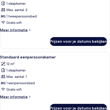
laden
1 slaapkamer
Max. aantal: 2
1 tweepersoonsbed
Gratis wifi
Meer
Meer informatie
details
over
Prijzen voor je datums bekijken
Tweepersoonskamer
Alle
Standaard eenpersoonskamer | Gratis
6
Standaard eenpersoonskamer
foto's
12 m²
voor
1 slaapkamer
Standaard
eenpersoonskamer
Max. aantal: 1
laden
1 eenpersoonsbed
Gratis wifi
Meer
Meer informatie
details
over
Prijzen voor je datums bekijken
Standaard