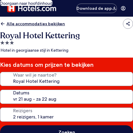
Doorgaan naar hoofdinhoud
Download de app
Alle accommodaties bekijken
Royal Hotel Kettering
3.0-
sterrenaccommodatie
Hotel in georgiaanse stijl in Kettering
Kies datums om prijzen te bekijken
Waar wil je naartoe?
Datums
Reizigers
Zoeken