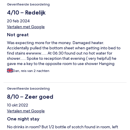
Geverifieerde beoordeling
4/10 – Redelijk
20 feb 2024
Vertalen met Google
Not great
Was expecting more for the money. Damaged heater.
Accidentally pulled the bottom sheet when getting into bed to
find stains ewwww..... At 06:30 found out no hot water for
shower..... Spoke to reception that evening ( very helpful) he
gave me a key to the opposite room to use shower Hanging
plugs... Decor dated, parts of carpet threadbare. Good WiFi
Dan, reis van 2 nachten
though
Geverifieerde beoordeling
8/10 – Zeer goed
10 okt 2022
Vertalen met Google
One night stay
No drinks in room? But 1/2 bottle of scotch found in room, left