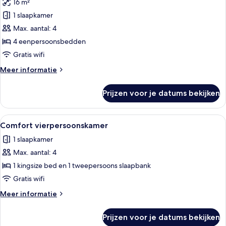
16 m²
voor
1 slaapkamer
Vierpersoonskamer
laden
Max. aantal: 4
4 eenpersoonsbedden
Gratis wifi
Meer
Meer informatie
details
over
Prijzen voor je datums bekijken
Vierpersoonskamer
Alle
Comfort vierpersoonskamer | Gratis 
9
Comfort vierpersoonskamer
foto's
1 slaapkamer
voor
Max. aantal: 4
Comfort
vierpersoonskamer
1 kingsize bed en 1 tweepersoons slaapbank
laden
Gratis wifi
Meer
Meer informatie
details
over
Prijzen voor je datums bekijken
Comfort