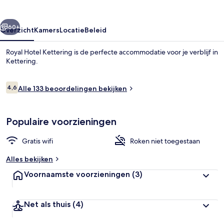
rige
Volgende
60+
Overzicht
Kamers
Locatie
Beleid
Royal Hotel Kettering is de perfecte accommodatie voor je verblijf in
Kettering.
Beoordelingen
4,6
Alle 133 beoordelingen bekijken
4,6 op 10 –
Populaire voorzieningen
Comfort vierpersoonskamer | Gratis 
Gratis wifi
Roken niet toegestaan
Alles bekijken
Voornaamste voorzieningen
(3)
Net als thuis
(4)