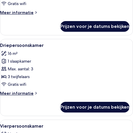
Gratis wifi
Meer
Meer informatie
details
over
Prijzen voor je datums bekijken
Eenvoudige
vierpersoonskamer
Alle
Driepersoonskamer | Gratis wifi, bed
5
Driepersoonskamer
foto's
16 m²
voor
1 slaapkamer
Driepersoonskamer
laden
Max. aantal: 3
3 twijfelaars
Gratis wifi
Meer
Meer informatie
details
over
Prijzen voor je datums bekijken
Driepersoonskamer
Alle
Vierpersoonskamer | Gratis wifi, bed
6
Vierpersoonskamer
foto's