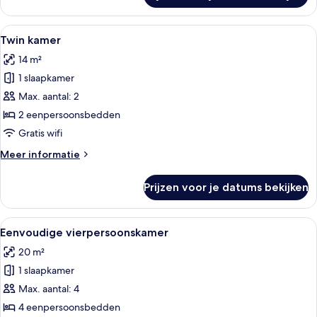
eenpersoonskamer
Alle
Twin kamer | Gratis wifi, beddengoed
6
Twin kamer
foto's
14 m²
voor
1 slaapkamer
Twin
kamer
Max. aantal: 2
laden
2 eenpersoonsbedden
Gratis wifi
Meer
Meer informatie
details
over
Prijzen voor je datums bekijken
Twin
kamer
Alle
Eenvoudige vierpersoonskamer | Grat
4
Eenvoudige vierpersoonskamer
foto's
20 m²
voor
1 slaapkamer
Eenvoudige
vierpersoonskamer
Max. aantal: 4
laden
4 eenpersoonsbedden