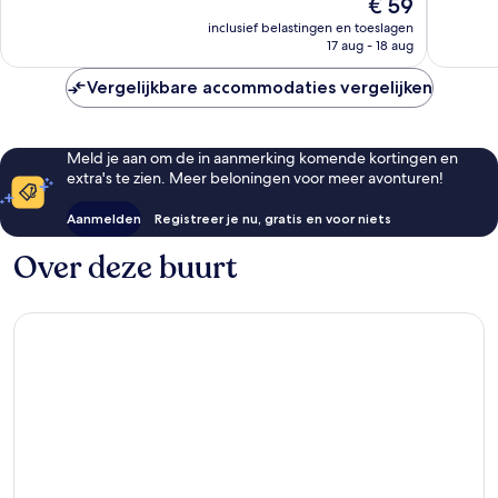
De
€ 59
275
896
prijs
inclusief belastingen en toeslagen
beoordelingen
beoorde
is
17 aug - 18 aug
€ 59
Vergelijkbare accommodaties vergelijken
Meld je aan om de in aanmerking komende kortingen en
extra's te zien. Meer beloningen voor meer avonturen!
Aanmelden
Registreer je nu, gratis en voor niets
Over deze buurt