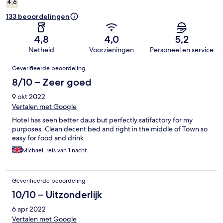
4,6
133 beoordelingen
4,8
4,0
5,2
Netheid
Voorzieningen
Personeel en service
Beoordelingen
Geverifieerde beoordeling
8/10 – Zeer goed
9 okt 2022
Vertalen met Google
Hotel has seen better daus but perfectly satifactory for my
purposes. Clean decent bed and right in the middle of Town so
easy for food and drink
Michael, reis van 1 nacht
Geverifieerde beoordeling
10/10 – Uitzonderlijk
6 apr 2022
Vertalen met Google