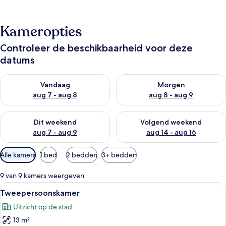
Kameropties
Controleer de beschikbaarheid voor deze
datums
De beschikbaarheid controleren voor vanavond aug 7 - aug 8
De beschikbaarheid controler
Vandaag
Morgen
aug 7 - aug 8
aug 8 - aug 9
De beschikbaarheid controleren voor dit weekend aug 7 - aug
De beschikbaarheid controler
Dit weekend
Volgend weekend
aug 7 - aug 9
aug 14 - aug 16
Beschikbare
Alle kamers
1 bed
2 bedden
3+ bedden
filters
voor
9 van 9 kamers weergeven
kamers
Alle
Tweepersoonskamer | Gratis wifi, be
9
Tweepersoonskamer
foto's
Uitzicht op de stad
voor
13 m²
Tweepersoonskamer