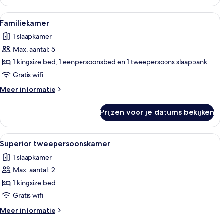
vierpersoonskamer
Alle
Familiekamer | Gratis wifi, beddengoe
5
Familiekamer
foto's
1 slaapkamer
voor
Max. aantal: 5
Familiekamer
laden
1 kingsize bed, 1 eenpersoonsbed en 1 tweepersoons slaapbank
Gratis wifi
Meer
Meer informatie
details
over
Prijzen voor je datums bekijken
Familiekamer
Alle
Superior tweepersoonskamer | Gratis
4
Superior tweepersoonskamer
foto's
1 slaapkamer
voor
Max. aantal: 2
Superior
tweepersoonskamer
1 kingsize bed
laden
Gratis wifi
Meer
Meer informatie
details