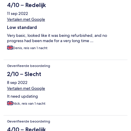
The hotel looked abandoned from the outside, the pictures
4/10 – Redelijk
online does not do any justice to reality. The WiFi didn't work in
11 sep 2022
my room and was unstable at the reception area whenever it did
connect, the house managers looked really unkempt with their
Vertalen met Google
cleaning aprons looking dirty from dried sweat or liquid. Never
Low standard
written a negative review before but wish someone had let me
know about these flaws before I booked the hotel. Thanks
Very basic, looked like it was being refurbished, and no
progress had been made for a very long time …
Denis, reis van 1 nacht
Geverifieerde beoordeling
2/10 – Slecht
8 sep 2022
Vertalen met Google
It need updating
Nick, reis van 1 nacht
Geverifieerde beoordeling
4/10 – Redelijk