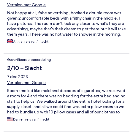
Vertalen met Google
Not happy at all, false advertising, booked a double room was
given 2 uncomfortable beds with a filthy chair in the middle, I
have pictures. The room don’t look any closer to what’s they are
advertising, maybe that’s their dream to get there but it will take
them years. There was no hot water to shower in the morning.
The hallway is filthy. Happy to share pictures if needed. The only
Annie, reis van 1 nacht
good point was secure car park and the bedding appeared
clean.
Geverifieerde beoordeling
2/10 – Slecht
7 dec 2023
Vertalen met Google
Room smelled like mold and decades of cigarettes, we reserved
a room for 4 and there was no bedding for the extra bed and no
staff to help us. We walked around the entire hotel looking for a
supply closet, and all we could find was extra pillow cases so we
had to bundle up with 10 pillow cases and all of our clothes to
sleep. The water smelled like sulfur and wouldn’t get hot. There
Daniel, reis van 1 nacht
was a towel heater though so that was cool