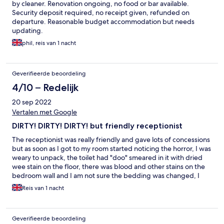
by cleaner. Renovation ongoing, no food or bar available.
Security deposit required, no receipt given, refunded on
departure. Reasonable budget accommodation but needs
updating.
phil, reis van 1 nacht
Geverifieerde beoordeling
4/10 – Redelijk
20 sep 2022
Vertalen met Google
DIRTY! DIRTY! DIRTY! but friendly receptionist
The receptionist was really friendly and gave lots of concessions
but as soon as I got to my room started noticing the horror, I was
weary to unpack, the toilet had "doo" smeared in it with dried
wee stain on the floor, there was blood and other stains on the
bedroom wall and I am not sure the bedding was changed, I
made a call and a quick overall of the room was made, the rug
Reis van 1 nacht
also had crumbs all over it, the head board was extremely dirty
and I had to ask for an extra sheet to throw over it.
Unfortunately my friend who stayed in a more upgraded room
Geverifieerde beoordeling
could not take a shower because the hot water did not work.