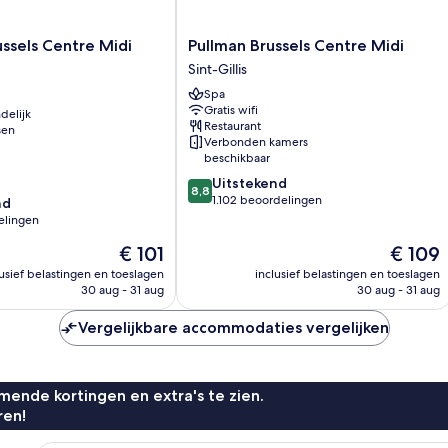
Pullman
ssels Centre Midi
Pullman Brussels Centre Midi
Brussels
Sint-Gillis
Centre
Spa
Midi
Gratis wifi
delijk
Sint-
Restaurant
sen
Gillis
Verbonden kamers
beschikbaar
8.8
Uitstekend
8,8
van
1.102 beoordelingen
nd
10,
elingen
Uitstekend,
De
De
€ 101
€ 109
1.102
prijs
prijs
beoordelingen
lusief belastingen en toeslagen
inclusief belastingen en toeslagen
is
is
30 aug - 31 aug
30 aug - 31 aug
n
€ 101
€ 109
Vergelijkbare accommodaties vergelijken
ende kortingen en extra's te zien.
ren!