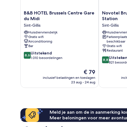
B&B
Novotel
B&B HOTEL Brussels Centre Gare
Novotel Bru
HOTEL
Brussels
du Midi
Station
Brussels
Centre
Sint-Gillis
Sint-Gillis
Centre
Midi
Gare
Huisdiervriendelijk
Station
Huisdiervrien
Gratis wifi
Parkeerplaat
du
Sint-
Airconditioning
beschikbaar
Midi
Gillis
Bar
Gratis wifi
Sint-
Restaurant
8.6
Gillis
Uitstekend
8,6
8.8
Uitsteke
van
1.010 beoordelingen
8,8
van
821 beoord
10,
10,
Uitstekend,
De
€ 79
Uitstekend,
1.010
prijs
821
inclusief belastingen en toeslagen
inc
beoordelingen
is
23 aug - 24 aug
beoordelinge
€ 79
Meld je aan om de in aanmerking kom
Meer beloningen voor meer avontu