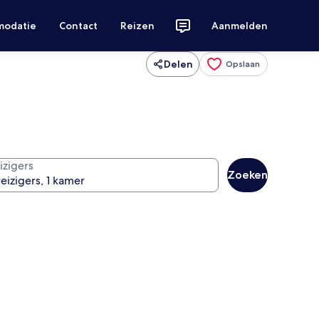
modatie
Contact
Reizen
Aanmelden
Delen
Opslaan
izigers
Zoeken