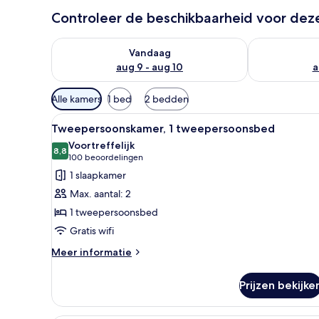
Controleer de beschikbaarheid voor de
De beschikbaarheid controleren voor vanavond aug 
De beschikbaa
Vandaag
aug 9 - aug 10
a
Beschikbare
Alle kamers
1 bed
2 bedden
filters
Alle
Hotelkamer met een bed, burea
voor
9
Tweepersoonskamer, 1 tweepersoonsbed
foto's
kamers
Voortreffelijk
voor
8,8
8,8 van 10
(100
100 beoordelingen
Tweepersoonskamer,
beoordelingen)
1 slaapkamer
1
Max. aantal: 2
tweepersoonsbed
1 tweepersoonsbed
laden
Gratis wifi
Meer
Meer informatie
details
over
Prijzen bekijke
Tweepersoonskamer,
1
tweepersoonsbed