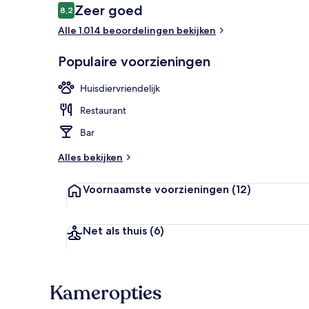
Beoordelingen
Zeer goed
8,2
8,2 op 10 –
Alle 1.014 beoordelingen bekijken
Dagelijks ont
Populaire voorzieningen
Huisdiervriendelijk
Restaurant
Bar
Alles bekijken
Voornaamste voorzieningen
(12)
Net als thuis
(6)
Kameropties