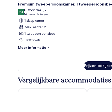
Alle
Een hotelkamer met een bed, e
7
Premium tweepersoonskamer, 1 tweepersoonsbe
foto's
Uitzonderlijk
voor
9,4
9,4 van 10
(14
14 beoordelingen
Premium
beoordelingen)
1 slaapkamer
tweepersoonskamer,
Max. aantal: 2
1
1 tweepersoonsbed
tweepersoonsbed
Gratis wifi
laden
Meer
Meer informatie
details
over
Premium
tweepersoonskamer,
Prijzen bekijke
1
tweepersoonsbed
Vergelijkbare accommodaties
B&B HOTEL Brussels Centre Gare du Midi
Novotel Bruss