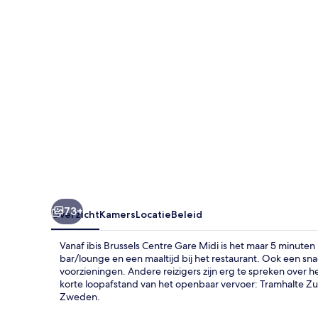
Midi
73+
Overzicht
Kamers
Locatie
Beleid
Vanaf ibis Brussels Centre Gare Midi is het maar 5 minuten 
bar/lounge en een maaltijd bij het restaurant. Ook een sn
voorzieningen. Andere reizigers zijn erg te spreken over 
korte loopafstand van het openbaar vervoer: Tramhalte Zuid
Zweden.