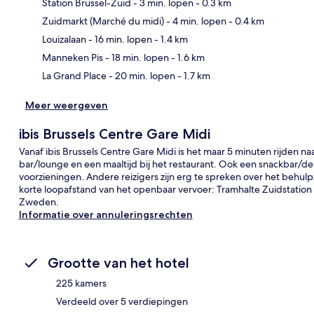
Station Brussel-Zuid
- 3 min. lopen
- 0.3 km
Zuidmarkt (Marché du midi)
- 4 min. lopen
- 0.4 km
Kaa
Louizalaan
- 16 min. lopen
- 1.4 km
Manneken Pis
- 18 min. lopen
- 1.6 km
La Grand Place
- 20 min. lopen
- 1.7 km
Meer weergeven
ibis Brussels Centre Gare Midi
Vanaf ibis Brussels Centre Gare Midi is het maar 5 minuten rijden na
bar/lounge en een maaltijd bij het restaurant. Ook een snackbar/de
voorzieningen. Andere reizigers zijn erg te spreken over het behul
korte loopafstand van het openbaar vervoer: Tramhalte Zuidstation b
Zweden.
Informatie over annuleringsrechten
Grootte van het hotel
225 kamers
Verdeeld over 5 verdiepingen