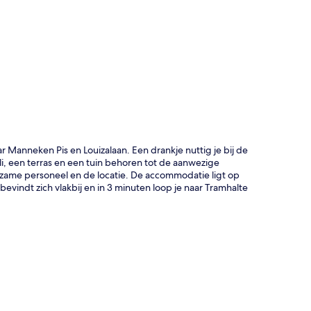
rt
ar Manneken Pis en Louizalaan. Een drankje nuttig je bij de
li, een terras en een tuin behoren tot de aanwezige
pzame personeel en de locatie. De accommodatie ligt op
evindt zich vlakbij en in 3 minuten loop je naar Tramhalte