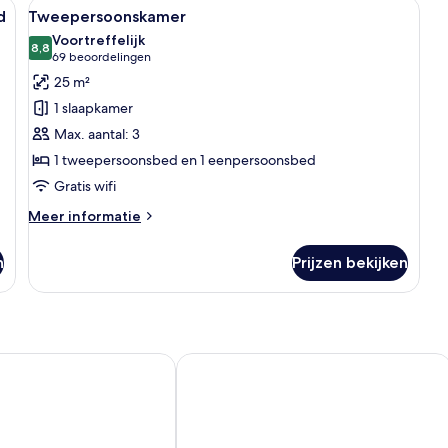
en bank, een bureau en een kledingkast.
Alle
Een hotelkamer met twee bedden, een b
9
d
Tweepersoonskamer
foto's
Voortreffelijk
voor
8,8
8,8 van 10
(69
69 beoordelingen
Tweepersoonskamer
beoordelingen)
25 m²
laden
1 slaapkamer
Max. aantal: 3
1 tweepersoonsbed en 1 eenpersoonsbed
Gratis wifi
Meer
Meer informatie
details
over
n
Prijzen bekijken
Tweepersoonskamer
els Centre Midi Station
Pullman Brussels Centre Midi