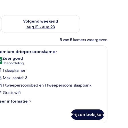
dit weekend aug 14 - aug 16
De beschikbaarheid controleren voor volgend weekend aug 2
Volgend weekend
aug 21 - aug 23
5 van 5 kamers weergeven
u, een stoel, een televisie en een kledingkast.
le
Een moderne hotelkamer met een groot bed, 
7
remium driepersoonskamer
oto's
Zeer goed
oor
0
8,0 van 10
(1
1 beoordeling
remium
beoordeling)
1 slaapkamer
riepersoonskamer
Max. aantal: 3
aden
1 tweepersoonsbed en 1 tweepersoons slaapbank
Gratis wifi
eer
er informatie
tails
er
Prijzen bekijken
remium
iepersoonskamer