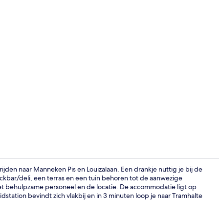
Overig
rijden naar Manneken Pis en Louizalaan. Een drankje nuttig je bij de
ackbar/deli, een terras en een tuin behoren tot de aanwezige
het behulpzame personeel en de locatie. De accommodatie ligt op
Dagelijks on
station bevindt zich vlakbij en in 3 minuten loop je naar Tramhalte