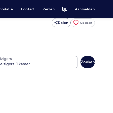
modatie
Contact
Reizen
Aanmelden
Delen
Opslaan
izigers
Zoeken