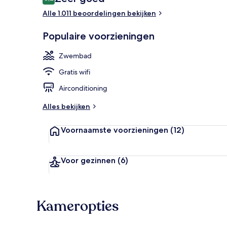
8,2 op 10 –
Alle 1.011 beoordelingen bekijken
Exterieur
Populaire voorzieningen
Zwembad
Gratis wifi
Airconditioning
Alles bekijken
Voornaamste voorzieningen
(12)
Voor gezinnen
(6)
Kameropties