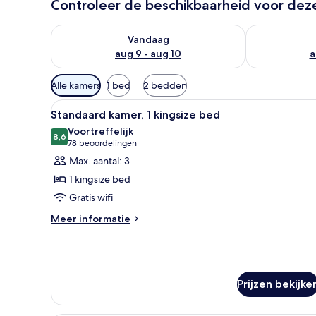
Controleer de beschikbaarheid voor de
De beschikbaarheid controleren voor vanavond aug 
De beschikbaa
Vandaag
aug 9 - aug 10
a
Beschikbare
Alle kamers
1 bed
2 bedden
filters
Alle
Een hotelkamer met een groot
voor
4
Standaard kamer, 1 kingsize bed
foto's
kamers
Voortreffelijk
voor
8,6
8,6 van 10
(78
78 beoordelingen
Standaard
beoordelingen)
Max. aantal: 3
kamer,
1 kingsize bed
1
Gratis wifi
kingsize
Meer
bed
Meer informatie
details
laden
over
Standaard
kamer,
1
Prijzen bekijke
kingsize
bed