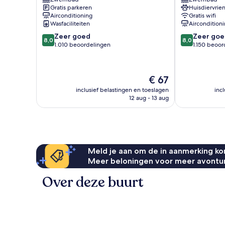
Praia
Suites
Gratis parkeren
Huisdiervrien
do
Praia
Airconditioning
Gratis wifi
Norte
do
Wasfaciliteiten
Aircondition
Norte
8.0
8.0
Zeer goed
Zeer goe
8,0
8,0
van
van
1.010 beoordelingen
1.150 beoor
10,
10,
Zeer
Zeer
goed,
goed,
De
€ 67
1.010
1.150
prijs
beoordelingen
beoordelinge
inclusief belastingen en toeslagen
inc
is
12 aug - 13 aug
€ 67
Meld je aan om de in aanmerking kom
Meer beloningen voor meer avontu
Over deze buurt