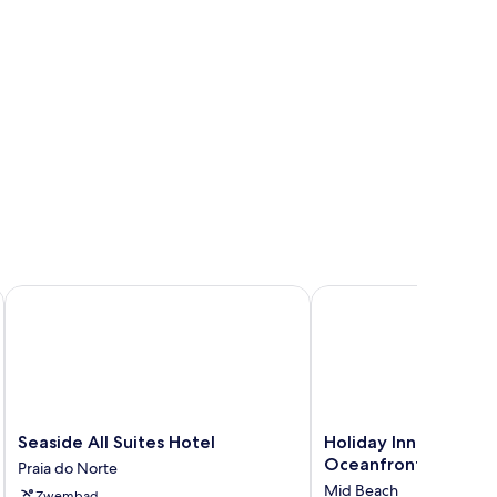
ort
Seaside All Suites Hotel
Holiday Inn Miami Bea
Seaside
Holiday
Seaside All Suites Hotel
Holiday Inn Miami Be
All
Inn
Oceanfront by IHG
Praia do Norte
Suites
Miami
Mid Beach
Zwembad