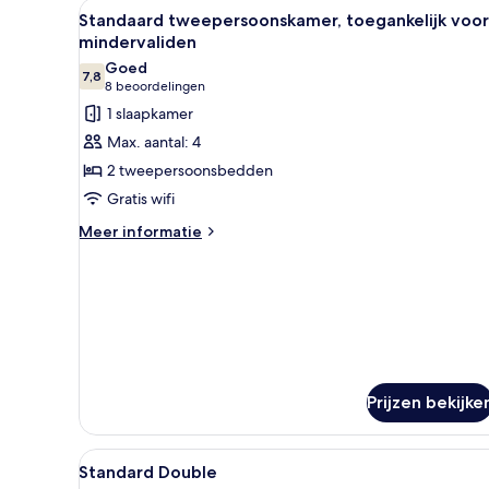
Alle
Een hotelkamer met twee bedd
4
Standaard tweepersoonskamer, toegankelijk voor
foto's
mindervaliden
voor
Goed
7,8
Standaard
7,8 van 10
(8
8 beoordelingen
tweepersoonskamer,
beoordelingen)
1 slaapkamer
toegankelijk
Max. aantal: 4
voor
2 tweepersoonsbedden
mindervaliden
Gratis wifi
laden
Meer
Meer informatie
details
over
Standaard
tweepersoonskamer,
toegankelijk
voor
mindervaliden
Prijzen bekijke
Alle
Een hotelkamer met twee bedde
2
Standard Double
foto's