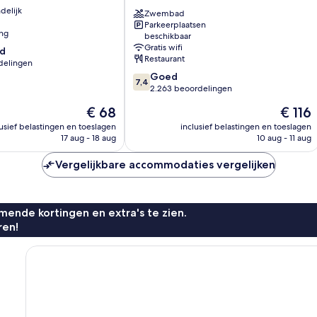
Atlantic
delijk
Beach
Zwembad
Parkeerplaatsen
Resort
ing
beschikbaar
Mid
Gratis wifi
d
Beach
Restaurant
delingen
7.4
Goed
7,4
van
2.263 beoordelingen
10,
De
De
€ 68
€ 116
Goed,
prijs
prijs
n
2.263
lusief belastingen en toeslagen
inclusief belastingen en toeslagen
is
is
17 aug - 18 aug
10 aug - 11 aug
beoordelingen
€ 68
€ 116
Vergelijkbare accommodaties vergelijken
ende kortingen en extra's te zien.
ren!