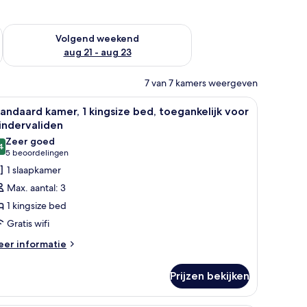
dit weekend aug 14 - aug 16
De beschikbaarheid controleren voor volgend weekend aug 2
Volgend weekend
aug 21 - aug 23
7 van 7 kamers weergeven
 badkamer.
 voorzien van een houten hoofdbord, witte beddengoed en rode kussens met
le
Een hotelkamer met een groot bed, twee nac
4
andaard kamer, 1 kingsize bed, toegankelijk voor
oto's
indervaliden
oor
Zeer goed
4
tandaard
8,4 van 10
(5
5 beoordelingen
amer,
beoordelingen)
1 slaapkamer
Max. aantal: 3
ingsize
1 kingsize bed
ed,
Gratis wifi
oegankelijk
eer
oor
er informatie
tails
indervaliden
er
aden
Prijzen bekijken
andaard
mer,