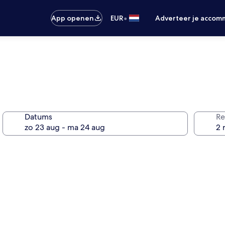
•
App openen
EUR
Adverteer je accom
Datums
Re