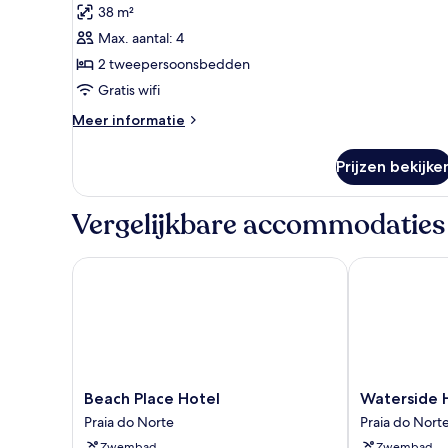
38 m²
voor
Max. aantal: 4
Standard
Double
2 tweepersoonsbedden
laden
Gratis wifi
Meer
Meer informatie
details
over
Prijzen bekijke
Standard
Double
Vergelijkbare accommodaties
Beach Place Hotel
Waterside Hot
Beach
Waterside
Beach Place Hotel
Waterside H
Place
Hotel
Praia do Norte
Praia do Nort
Hotel
and
Zwembad
Zwembad