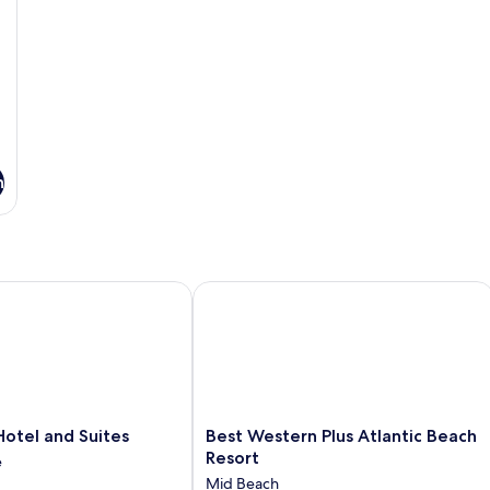
n
el and Suites
Best Western Plus Atlantic Beach Res
Best
otel and Suites
Best Western Plus Atlantic Beach
Western
Resort
e
Plus
Mid Beach