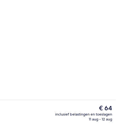
Exterieur
De
€ 64
huidige
inclusief belastingen en toeslagen
prijs
11 aug - 12 aug
Lobby
is
€ 64