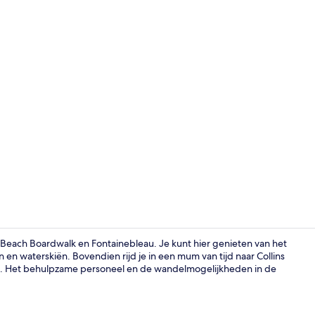
Tuin
i Beach Boardwalk en Fontainebleau. Je kunt hier genieten van het
n waterskiën. Bovendien rijd je in een mum van tijd naar Collins
. Het behulpzame personeel en de wandelmogelijkheden in de
Exterieur