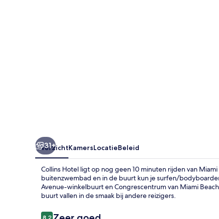
31+
Overzicht
Kamers
Locatie
Beleid
Collins Hotel ligt op nog geen 10 minuten rijden van Miam
buitenzwembad en in de buurt kun je surfen/bodyboarden e
Avenue-winkelbuurt en Congrescentrum van Miami Beach
buurt vallen in de smaak bij andere reizigers.
Beoordelingen
Zeer goed
8,2