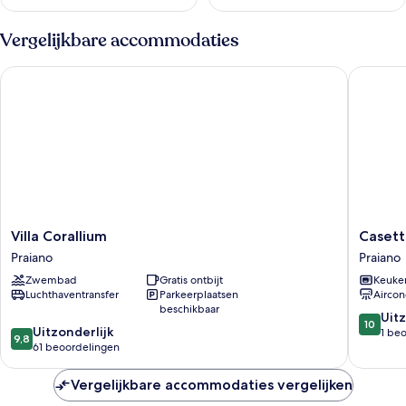
Vergelijkbare accommodaties
Villa Corallium
Casetta 
Villa
Casetta
Villa Corallium
Casett
Corallium
Turches
Praiano
Praiano
Praiano
Praiano
Zwembad
Gratis ontbijt
Keuke
Luchthaventransfer
Parkeerplaatsen
Aircon
beschikbaar
10.0
Uitz
10
9.8
Uitzonderlijk
van
1 be
9,8
van
61 beoordelingen
10,
10,
Uitzonder
Uitzonderlijk,
1
Vergelijkbare accommodaties vergelijken
61
beoorde