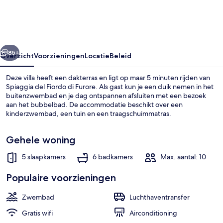
Villa
with
Swimming
rige
Volgende
Pool
85+
Overzicht
Voorzieningen
Locatie
Beleid
Deze villa heeft een dakterras en ligt op maar 5 minuten rijden van
Spiaggia del Fiordo di Furore. Als gast kun je een duik nemen in het
buitenzwembad en je dag ontspannen afsluiten met een bezoek
aan het bubbelbad. De accommodatie beschikt over een
kinderzwembad, een tuin en een traagschuimmatras.
Gehele woning
5 slaapkamers
6 badkamers
Max. aantal: 10
Dakterras
Populaire voorzieningen
Zwembad
Luchthaventransfer
Gratis wifi
Airconditioning