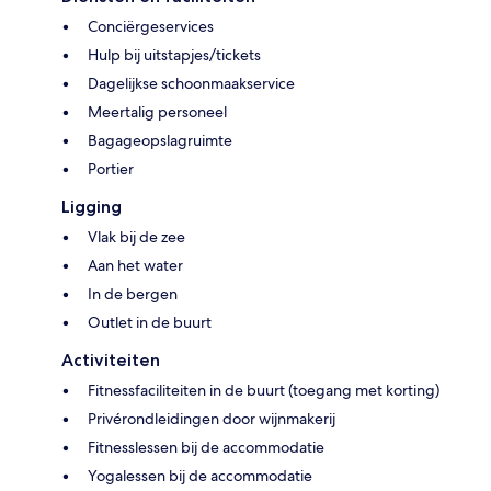
Conciërgeservices
Hulp bij uitstapjes/tickets
Dagelijkse schoonmaakservice
Meertalig personeel
Bagageopslagruimte
Portier
Ligging
Vlak bij de zee
Aan het water
In de bergen
Outlet in de buurt
Activiteiten
Fitnessfaciliteiten in de buurt (toegang met korting)
Privérondleidingen door wijnmakerij
Fitnesslessen bij de accommodatie
Yogalessen bij de accommodatie