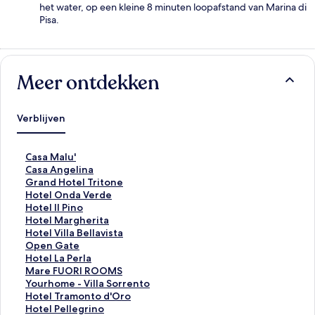
het water, op een kleine 8 minuten loopafstand van Marina di
Pisa.
Meer ontdekken
Verblijven
L
Casa Malu'
i
L
Casa Angelina
n
i
L
Grand Hotel Tritone
k
n
i
L
Hotel Onda Verde
o
k
n
i
L
Hotel Il Pino
p
o
k
n
i
L
Hotel Margherita
e
p
o
k
n
i
L
Hotel Villa Bellavista
n
e
p
o
k
n
i
L
Open Gate
t
n
e
p
o
k
n
i
L
Hotel La Perla
d
t
n
e
p
o
k
n
i
L
Mare FUORI ROOMS
e
d
t
n
e
p
o
k
n
i
L
Yourhome - Villa Sorrento
p
e
d
t
n
e
p
o
k
n
i
L
Hotel Tramonto d'Oro
a
p
e
d
t
n
e
p
o
k
n
i
L
Hotel Pellegrino