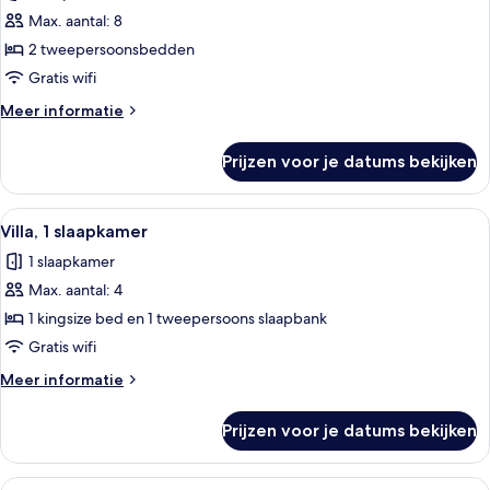
voor
Max. aantal: 8
Villa,
2
2 tweepersoonsbedden
slaapkamers,
Gratis wifi
balkon
Meer
Meer informatie
laden
details
over
Prijzen voor je datums bekijken
Villa,
2
slaapkamers,
Alle
Een moderne woonkamer met een bank,
3
balkon
Villa, 1 slaapkamer
foto's
1 slaapkamer
voor
Max. aantal: 4
Villa,
1
1 kingsize bed en 1 tweepersoons slaapbank
slaapkamer
Gratis wifi
laden
Meer
Meer informatie
details
over
Prijzen voor je datums bekijken
Villa,
1
slaapkamer
Alle
Hotelkamer met een eettafel, rode stoe