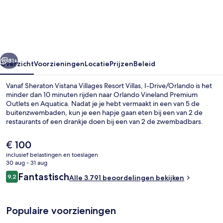
Villages
Resort
Villas,
I-
rige
Volgende
Drive/Orlando
81+
Overzicht
Voorzieningen
Locatie
Prijzen
Beleid
Vanaf Sheraton Vistana Villages Resort Villas, I-Drive/Orlando is het
minder dan 10 minuten rijden naar Orlando Vineland Premium
Outlets en Aquatica. Nadat je je hebt vermaakt in een van 5 de
buitenzwembaden, kun je een hapje gaan eten bij een van 2 de
restaurants of een drankje doen bij een van 2 de zwembadbars.
Daarnaast tref je er hoogtepunten zoals 3 bars/lounges en een 24-
uurs fitnesscentrum aan. De appartementen zijn voorzien van
De
€ 100
pillowtop-bedden met lakens van Egyptisch katoen, dus voor je het
huidige
inclusief belastingen en toeslagen
weet, ben je in dromenland. Andere reizigers raden de
prijs
30 aug - 31 aug
accommodatie aan vanwege het zwembad en het behulpzame
5 buitenzwembaden, gratis zwembadc
is
Beoordelingen
personeel.
Fantastisch
9,2
Alle 3.791 beoordelingen bekijken
€ 100
9,2 op 10 –
Populaire voorzieningen