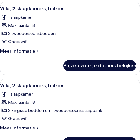
slaapkamer,
Alle
Hotelkamer met een eettafel, rode stoe
11
niet-
Villa, 2 slaapkamers, balkon
foto's
roken,
1 slaapkamer
balkon
voor
Max. aantal: 8
Villa,
2
2 tweepersoonsbedden
slaapkamers,
Gratis wifi
balkon
Meer
Meer informatie
laden
details
over
Prijzen voor je datums bekijken
Villa,
2
slaapkamers,
Alle
Hotelkamer met een eettafel, rode stoe
13
balkon
Villa, 2 slaapkamers, balkon
foto's
1 slaapkamer
voor
Max. aantal: 8
Villa,
2
2 kingsize bedden en 1 tweepersoons slaapbank
slaapkamers,
Gratis wifi
balkon
Meer
Meer informatie
laden
details
over