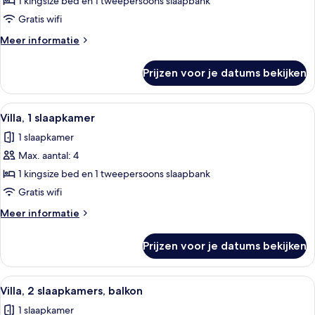
1
1 kingsize bed en 1 tweepersoons slaapbank
slaapkamer,
Gratis wifi
balkon
Meer
Meer informatie
laden
details
over
Prijzen voor je datums bekijken
Villa,
1
slaapkamer,
Alle
Een moderne keuken met inbouwappara
3
balkon
Villa, 1 slaapkamer
foto's
1 slaapkamer
voor
Max. aantal: 4
Villa,
1
1 kingsize bed en 1 tweepersoons slaapbank
slaapkamer
Gratis wifi
laden
Meer
Meer informatie
details
over
Prijzen voor je datums bekijken
Villa,
1
slaapkamer
Alle
Een moderne keuken met roestvrijstal
4
Villa, 2 slaapkamers, balkon
foto's
1 slaapkamer