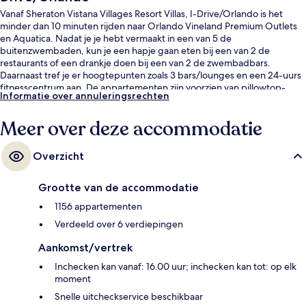
Vanaf Sheraton Vistana Villages Resort Villas, I-Drive/Orlando is het
minder dan 10 minuten rijden naar Orlando Vineland Premium Outlets
en Aquatica. Nadat je je hebt vermaakt in een van 5 de
buitenzwembaden, kun je een hapje gaan eten bij een van 2 de
restaurants of een drankje doen bij een van 2 de zwembadbars.
Daarnaast tref je er hoogtepunten zoals 3 bars/lounges en een 24-uurs
fitnesscentrum aan. De appartementen zijn voorzien van pillowtop-
Informatie over annuleringsrechten
bedden met lakens van Egyptisch katoen, dus voor je het weet, ben je
in dromenland. Andere reizigers raden de accommodatie aan vanwege
Meer over deze accommodatie
het zwembad en het behulpzame personeel.
Overzicht
Grootte van de accommodatie
1156 appartementen
Verdeeld over 6 verdiepingen
Aankomst/vertrek
Inchecken kan vanaf: 16.00 uur; inchecken kan tot: op elk
moment
Snelle uitcheckservice beschikbaar