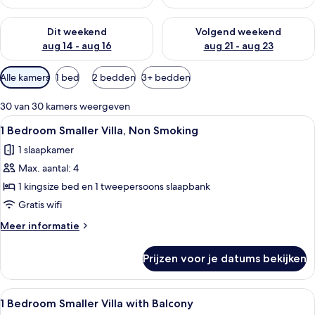
De beschikbaarheid controleren voor dit weekend aug 14 - au
De beschikbaarheid controler
Dit weekend
Volgend weekend
aug 14 - aug 16
aug 21 - aug 23
Beschikbare
Alle kamers
1 bed
2 bedden
3+ bedden
filters
voor
30 van 30 kamers weergeven
kamers
Alle
Een moderne keuken met inbouwappara
7
1 Bedroom Smaller Villa, Non Smoking
foto's
1 slaapkamer
voor
Max. aantal: 4
1
Bedroom
1 kingsize bed en 1 tweepersoons slaapbank
Smaller
Gratis wifi
Villa,
Meer
Meer informatie
Non
details
Smoking
over
Prijzen voor je datums bekijken
1
laden
Bedroom
Smaller
Alle
Een woonkamer met een bank, salontaf
3
Villa,
1 Bedroom Smaller Villa with Balcony
foto's
Non