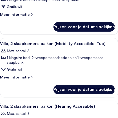
1
Shower)
Gratis wifi
slaapkamer,
balkon
Meer
Meer informatie
details
(Mobility
over
Accessible,
Prijzen voor je datums bekijken
Villa,
Transfer
1
Shower)
slaapkamer,
Alle
Een keuken met houten kastjes, een gr
11
balkon
laden
Villa, 2 slaapkamers, balkon (Mobility Accessible, Tub)
foto's
(Mobility
Max. aantal: 8
Accessible,
voor
Transfer
1 kingsize bed, 2 tweepersoonsbedden en 1 tweepersoons
Villa,
Shower)
slaapbank
2
Gratis wifi
slaapkamers,
balkon
Meer
Meer informatie
details
(Mobility
over
Accessible,
Prijzen voor je datums bekijken
Villa,
Tub)
2
laden
slaapkamers,
Alle
Een keuken met houten kastjes, een gr
13
balkon
Villa, 2 slaapkamers, balkon (Hearing Accessible)
foto's
(Mobility
Max. aantal: 8
Accessible,
voor