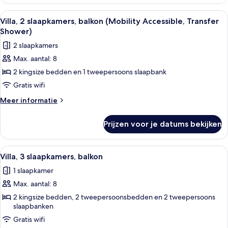
2
Shower)
slaapkamers,
Alle
Een moderne keuken met inbouwappara
12
laden
balkon
Villa, 2 slaapkamers, balkon (Mobility Accessible, Transfer
foto's
(Mobility
Shower)
Accessible,
voor
2 slaapkamers
Roll-
Villa,
In
Max. aantal: 8
2
Shower)
2 kingsize bedden en 1 tweepersoons slaapbank
slaapkamers,
balkon
Gratis wifi
(Mobility
Meer
Meer informatie
Accessible,
details
over
Transfer
Prijzen voor je datums bekijken
Villa,
Shower)
2
laden
slaapkamers,
Alle
Een hotelkamer met een bank, een poef,
5
balkon
Villa, 3 slaapkamers, balkon
foto's
(Mobility
1 slaapkamer
Accessible,
voor
Transfer
Max. aantal: 8
Villa,
Shower)
3
2 kingsize bedden, 2 tweepersoonsbedden en 2 tweepersoons
slaapbanken
slaapkamers,
Gratis wifi
balkon