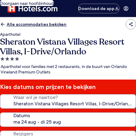
Doorgaan naar hoofdinhoud
Download de app
Alle accommodaties bekijken
Aparthotel
Sheraton Vistana Villages Resort
Villas, I-Drive/Orlando
4.0-
sterrenaccommodatie
Aparthotel voor families met 2 restaurants, in de buurt van Orlando
Vineland Premium Outlets
Kies datums om prijzen te bekijken
Waar wil je naartoe?
Datums
Reizigers