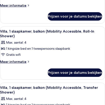
slaapkamer,
Meer
Meer informatie
balkon
details
over
(Hearing
Prijzen voor je datums bekijken
Villa,
Accessible)
1
laden
slaapkamer,
Alle
Een woonkamer met een bank, fauteuils
7
balkon
Villa, 1 slaapkamer, balkon (Mobility Accessible, Roll-In
foto's
(Hearing
Shower)
Accessible)
voor
Max. aantal: 4
Villa,
1 kingsize bed en 1 tweepersoons slaapbank
1
Gratis wifi
slaapkamer,
balkon
Meer
Meer informatie
details
(Mobility
over
Accessible,
Prijzen voor je datums bekijken
Villa,
Roll-
1
In
slaapkamer,
Alle
Hotelkamer met een zithoek, een bank,
8
balkon
Shower)
Villa, 1 slaapkamer, balkon (Mobility Accessible, Transfer
foto's
(Mobility
Shower)
laden
Accessible,
voor
Max. aantal: 4
Roll-
Villa,
In
1 kingsize bed en 1 tweepersoons slaapbank