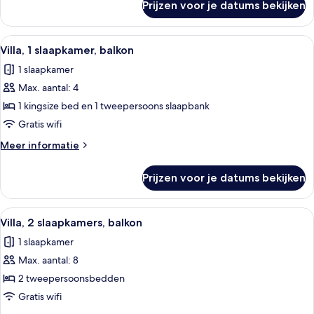
Prijzen voor je datums bekijken
Villa,
2
slaapkamers,
Alle
Een moderne keuken met inbouwappara
7
balkon
Villa, 1 slaapkamer, balkon
foto's
1 slaapkamer
voor
Max. aantal: 4
Villa,
1
1 kingsize bed en 1 tweepersoons slaapbank
slaapkamer,
Gratis wifi
balkon
Meer
Meer informatie
laden
details
over
Prijzen voor je datums bekijken
Villa,
1
slaapkamer,
Alle
Een hotelkamer met een bank, een poef,
5
balkon
Villa, 2 slaapkamers, balkon
foto's
1 slaapkamer
voor
Max. aantal: 8
Villa,
2
2 tweepersoonsbedden
slaapkamers,
Gratis wifi
balkon