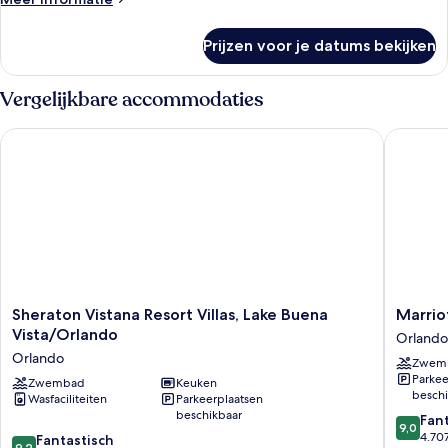
details
over
Prijzen voor je datums bekijken
Kamer
Vergelijkbare accommodaties
Sheraton Vistana Resort Villas, Lake Buena Vista/Orlando
Marriott
Sheraton
Marriott
Sheraton Vistana Resort Villas, Lake Buena
Marrio
Vistana
Grande
Vista/Orlando
Orlando
Resort
Vista
Orlando
Zwem
Villas,
Orlando
Parkee
Lake
Zwembad
Keuken
beschi
Wasfaciliteiten
Parkeerplaatsen
Buena
beschikbaar
9.0
Vista/Orlando
Fan
9,0
van
Orlando
4.70
9.2
Fantastisch
9,2