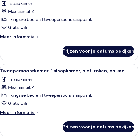
1 slaapkamer
Smoking
voor
Max. aantal: 4
1
Bedroom
1 kingsize bed en 1 tweepersoons slaapbank
Smaller
Gratis wifi
Villa
Meer
Meer informatie
with
details
Balcony
over
Prijzen voor je datums bekijken
1
laden
Bedroom
Smaller
Alle
Hotelkamer met een eettafel, rode stoe
9
Villa
Tweepersoonskamer, 1 slaapkamer, niet-roken, balkon
foto's
with
1 slaapkamer
Balcony
voor
Max. aantal: 4
Tweepersoonskamer,
1
1 kingsize bed en 1 tweepersoons slaapbank
slaapkamer,
Gratis wifi
niet-
Meer
Meer informatie
roken,
details
balkon
over
Prijzen voor je datums bekijken
Tweepersoonskamer,
laden
1