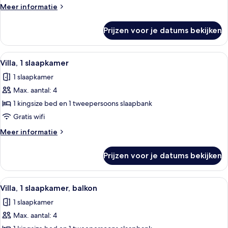
laden
Meer
Meer informatie
details
over
Prijzen voor je datums bekijken
Villa,
3
slaapkamers,
Alle
Een moderne keuken met inbouwappara
2
balkon
Villa, 1 slaapkamer
foto's
1 slaapkamer
voor
Max. aantal: 4
Villa,
1
1 kingsize bed en 1 tweepersoons slaapbank
slaapkamer
Gratis wifi
laden
Meer
Meer informatie
details
over
Prijzen voor je datums bekijken
Villa,
1
slaapkamer
Alle
Hotelkamer met een eettafel, rode stoe
5
Villa, 1 slaapkamer, balkon
foto's
1 slaapkamer
voor
Max. aantal: 4
Villa,