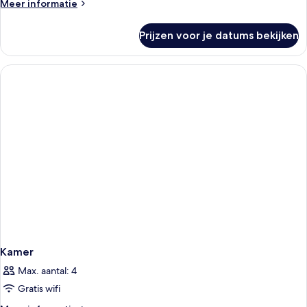
Meer
Meer informatie
laden
details
over
Prijzen voor je datums bekijken
Villa,
3
slaapkamers,
balkon
Kamer
Max. aantal: 4
Gratis wifi