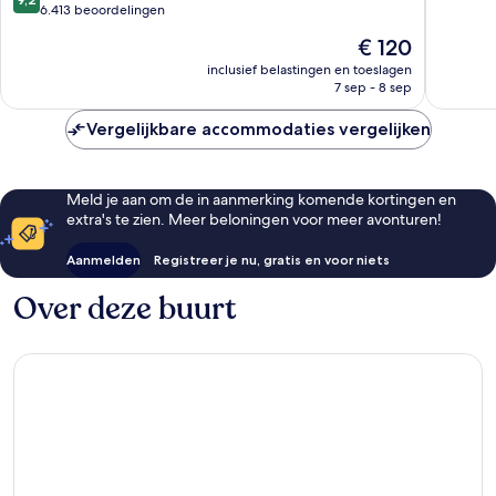
10,
van
6.413 beoordelingen
Fantasti
10,
De
€ 120
4.707
Fantastisch,
prijs
beoorde
6.413
inclusief belastingen en toeslagen
is
7 sep - 8 sep
beoordelingen
€ 120
Vergelijkbare accommodaties vergelijken
Meld je aan om de in aanmerking komende kortingen en
extra's te zien. Meer beloningen voor meer avonturen!
Aanmelden
Registreer je nu, gratis en voor niets
Over deze buurt