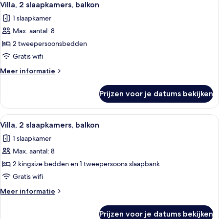
5
Villa, 2 slaapkamers, balkon
foto's
1 slaapkamer
voor
Max. aantal: 8
Villa,
2
2 tweepersoonsbedden
slaapkamers,
Gratis wifi
balkon
Meer
Meer informatie
laden
details
over
Prijzen voor je datums bekijken
Villa,
2
slaapkamers,
Alle
Hotelkamer met een eettafel, rode stoe
7
balkon
Villa, 2 slaapkamers, balkon
foto's
1 slaapkamer
voor
Max. aantal: 8
Villa,
2
2 kingsize bedden en 1 tweepersoons slaapbank
slaapkamers,
Gratis wifi
balkon
Meer
Meer informatie
laden
details
over
Prijzen voor je datums bekijken
Villa,