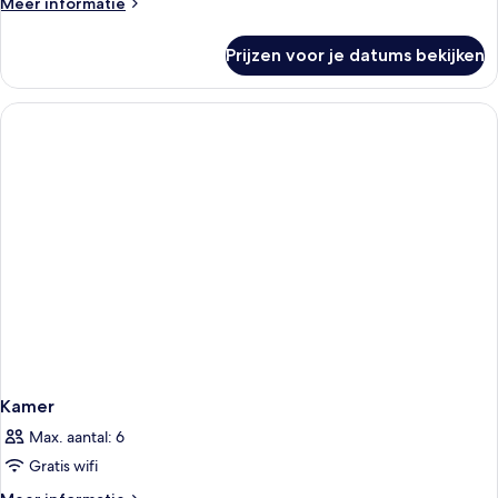
Meer
Meer informatie
details
over
Prijzen voor je datums bekijken
Kamer
Kamer
Max. aantal: 6
Gratis wifi
Meer