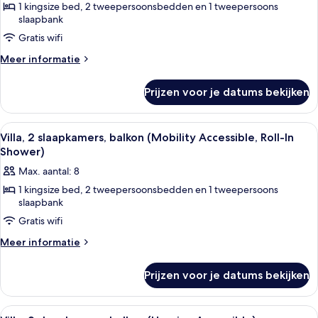
Tub)
1 kingsize bed, 2 tweepersoonsbedden en 1 tweepersoons
Villa,
slaapbank
2
Gratis wifi
slaapkamers,
balkon
Meer
Meer informatie
details
(Hearing
over
Accessible)
Prijzen voor je datums bekijken
Villa,
laden
2
slaapkamers,
Alle
Een keuken met houten kastjes, een gr
11
balkon
Villa, 2 slaapkamers, balkon (Mobility Accessible, Roll-In
foto's
(Hearing
Shower)
Accessible)
voor
Max. aantal: 8
Villa,
1 kingsize bed, 2 tweepersoonsbedden en 1 tweepersoons
2
slaapbank
slaapkamers,
Gratis wifi
balkon
Meer
(Mobility
Meer informatie
details
Accessible,
over
Roll-
Prijzen voor je datums bekijken
Villa,
In
2
slaapkamers,
Shower)
Alle
Een moderne keuken met inbouwappara
12
balkon