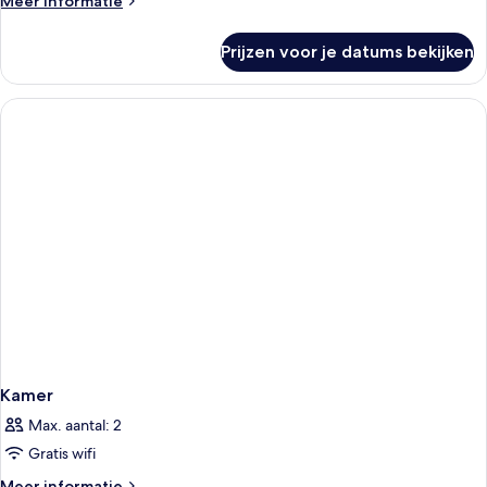
Meer informatie
details
over
Prijzen voor je datums bekijken
Kamer
Kamer
Max. aantal: 2
Gratis wifi
Meer
Meer informatie