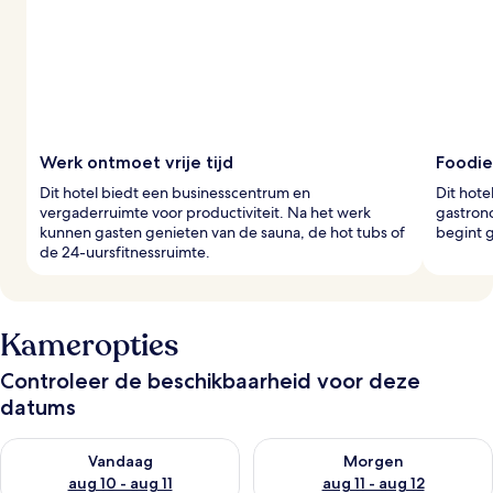
Werk ontmoet vrije tijd
Foodie
Dit hotel biedt een businesscentrum en
Dit hote
vergaderruimte voor productiviteit. Na het werk
gastron
kunnen gasten genieten van de sauna, de hot tubs of
begint g
de 24-uursfitnessruimte.
Kameropties
Controleer de beschikbaarheid voor deze
datums
De beschikbaarheid controleren voor vanavond aug 10 - aug 1
De beschikbaarheid controlere
Vandaag
Morgen
aug 10 - aug 11
aug 11 - aug 12