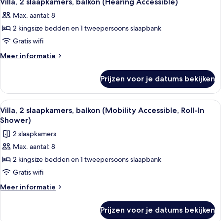
Villa, 2 slaapkamers, balkon (Hearing Accessible)
laden
foto's
(Mobility
Max. aantal: 8
Accessible,
voor
Roll-
2 kingsize bedden en 1 tweepersoons slaapbank
Villa,
In
2
Gratis wifi
Shower)
slaapkamers,
Meer
Meer informatie
balkon
details
over
(Hearing
Prijzen voor je datums bekijken
Villa,
Accessible)
2
laden
slaapkamers,
Alle
Een moderne keuken met inbouwappara
12
balkon
Villa, 2 slaapkamers, balkon (Mobility Accessible, Roll-In
foto's
(Hearing
Shower)
Accessible)
voor
2 slaapkamers
Villa,
Max. aantal: 8
2
2 kingsize bedden en 1 tweepersoons slaapbank
slaapkamers,
balkon
Gratis wifi
(Mobility
Meer
Meer informatie
Accessible,
details
over
Roll-
Prijzen voor je datums bekijken
Villa,
In