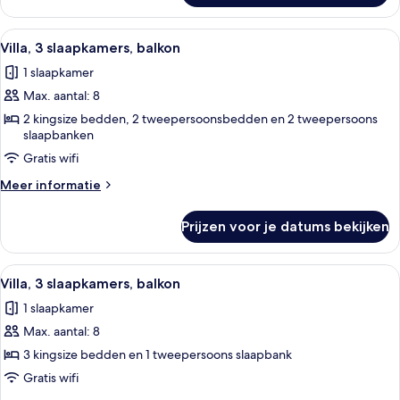
2
slaapkamers,
Alle
Een moderne keuken met roestvrijstal
7
balkon
Villa, 3 slaapkamers, balkon
foto's
1 slaapkamer
voor
Max. aantal: 8
Villa,
3
2 kingsize bedden, 2 tweepersoonsbedden en 2 tweepersoons
slaapbanken
slaapkamers,
Gratis wifi
balkon
laden
Meer
Meer informatie
details
over
Prijzen voor je datums bekijken
Villa,
3
slaapkamers,
Alle
Hotelkamer met een eettafel, rode stoe
6
balkon
Villa, 3 slaapkamers, balkon
foto's
1 slaapkamer
voor
Max. aantal: 8
Villa,
3
3 kingsize bedden en 1 tweepersoons slaapbank
slaapkamers,
Gratis wifi
balkon