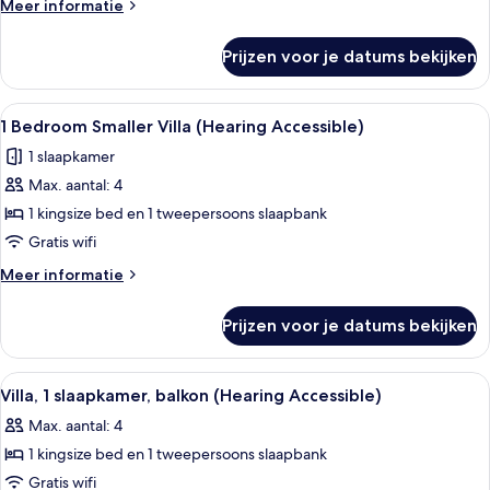
Meer
Meer informatie
laden
details
over
Prijzen voor je datums bekijken
Villa,
2
slaapkamers,
Alle
Een moderne keuken met inbouwappara
5
balkon
1 Bedroom Smaller Villa (Hearing Accessible)
foto's
1 slaapkamer
voor
Max. aantal: 4
1
Bedroom
1 kingsize bed en 1 tweepersoons slaapbank
Smaller
Gratis wifi
Villa
Meer
Meer informatie
(Hearing
details
Accessible)
over
Prijzen voor je datums bekijken
1
laden
Bedroom
Smaller
Alle
Hotelkamer met een zithoek, een bank,
9
Villa
Villa, 1 slaapkamer, balkon (Hearing Accessible)
foto's
(Hearing
Max. aantal: 4
Accessible)
voor
1 kingsize bed en 1 tweepersoons slaapbank
Villa,
1
Gratis wifi