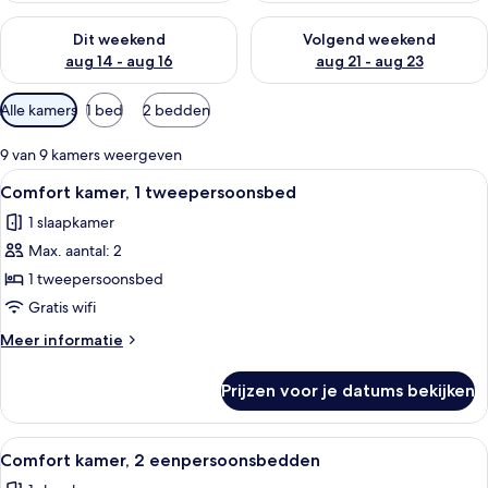
De beschikbaarheid controleren voor dit weekend aug 14 - au
De beschikbaarheid controler
Dit weekend
Volgend weekend
aug 14 - aug 16
aug 21 - aug 23
Beschikbare
Alle kamers
1 bed
2 bedden
filters
voor
9 van 9 kamers weergeven
kamers
Alle
Hotelkamer met een groot bed, een ho
10
Comfort kamer, 1 tweepersoonsbed
foto's
1 slaapkamer
voor
Max. aantal: 2
Comfort
kamer,
1 tweepersoonsbed
1
Gratis wifi
tweepersoonsbed
Meer
Meer informatie
laden
details
over
Prijzen voor je datums bekijken
Comfort
kamer,
1
Alle
Een hotelkamer met een bed, nachtkas
9
tweepersoonsbed
Comfort kamer, 2 eenpersoonsbedden
foto's