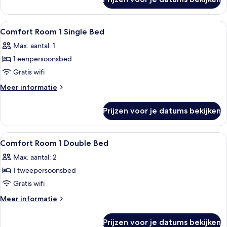
Suite,
possible)
1
laden
tweepersoonsbed
Alle
Luxe beddengoed, een kluis op de ka
4
(
Comfort Room 1 Single Bed
foto's
Extra
Max. aantal: 1
Bed
voor
possible)
1 eenpersoonsbed
Comfort
Room
Gratis wifi
1
Meer
Meer informatie
Single
details
over
Bed
Prijzen voor je datums bekijken
Comfort
laden
Room
1
Alle
Luxe beddengoed, een kluis op de ka
4
Single
Comfort Room 1 Double Bed
foto's
Bed
Max. aantal: 2
voor
1 tweepersoonsbed
Comfort
Room
Gratis wifi
1
Meer
Meer informatie
Double
details
over
Bed
Prijzen voor je datums bekijken
Comfort