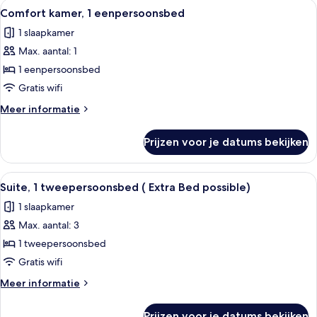
Alle
Een houten bureau met een rode draais
8
Comfort kamer, 1 eenpersoonsbed
foto's
1 slaapkamer
voor
Max. aantal: 1
Comfort
kamer,
1 eenpersoonsbed
1
Gratis wifi
eenpersoonsbed
Meer
Meer informatie
laden
details
over
Prijzen voor je datums bekijken
Comfort
kamer,
1
Alle
Een hotelkamer met een groot bed, tw
8
eenpersoonsbed
Suite, 1 tweepersoonsbed ( Extra Bed possible)
foto's
1 slaapkamer
voor
Max. aantal: 3
Suite,
1
1 tweepersoonsbed
tweepersoonsbed
Gratis wifi
(
Meer
Meer informatie
Extra
details
Bed
over
Prijzen voor je datums bekijken