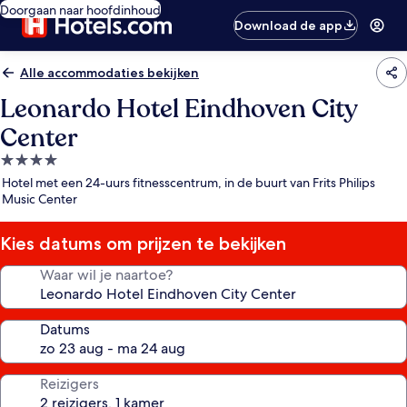
Doorgaan naar hoofdinhoud
Download de app
Alle accommodaties bekijken
Leonardo Hotel Eindhoven City
Center
4.0-
sterrenaccommodatie
Hotel met een 24-uurs fitnesscentrum, in de buurt van Frits Philips
Music Center
Kies datums om prijzen te bekijken
Waar wil je naartoe?
Datums
Reizigers