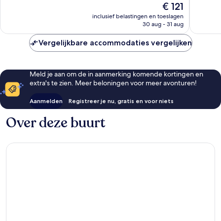
De
€ 121
Uitstekend,
Fantasti
prijs
1.011
1.005
inclusief belastingen en toeslagen
is
30 aug - 31 aug
beoordelingen
beoorde
€ 121
Vergelijkbare accommodaties vergelijken
Meld je aan om de in aanmerking komende kortingen en
extra's te zien. Meer beloningen voor meer avonturen!
Aanmelden
Registreer je nu, gratis en voor niets
Over deze buurt