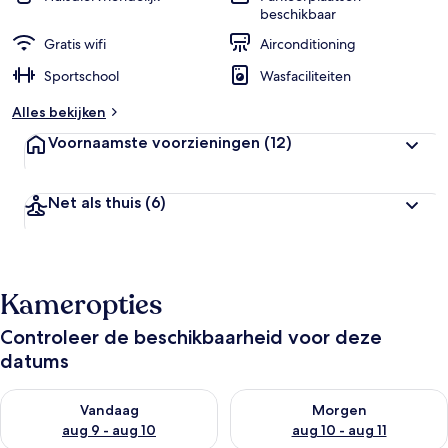
beschikbaar
Gratis wifi
Airconditioning
Sportschool
Wasfaciliteiten
Alles bekijken
Voornaamste voorzieningen
(12)
Net als thuis
(6)
Kameropties
Controleer de beschikbaarheid voor deze
datums
De beschikbaarheid controleren voor vanavond aug 9 - aug 1
De beschikbaarheid controler
Vandaag
Morgen
aug 9 - aug 10
aug 10 - aug 11