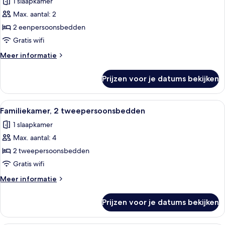
1 slaapkamer
voor
Max. aantal: 2
Comfort
kamer,
2 eenpersoonsbedden
2
Gratis wifi
eenpersoonsbedden
Meer
Meer informatie
laden
details
over
Prijzen voor je datums bekijken
Comfort
kamer,
2
Alle
Familiekamer, 2 tweepersoonsbedden 
9
eenpersoonsbedden
Familiekamer, 2 tweepersoonsbedden
foto's
1 slaapkamer
voor
Max. aantal: 4
Familiekamer,
2
2 tweepersoonsbedden
tweepersoonsbedden
Gratis wifi
laden
Meer
Meer informatie
details
over
Prijzen voor je datums bekijken
Familiekamer,
2
tweepersoonsbedden