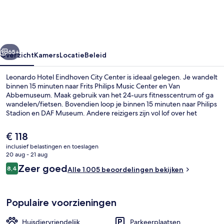
City
Center
rige
Volgende
65+
Overzicht
Kamers
Locatie
Beleid
Leonardo Hotel Eindhoven City Center is ideaal gelegen. Je wandelt
binnen 15 minuten naar Frits Philips Music Center en Van
Abbemuseum. Maak gebruik van het 24-uurs fitnesscentrum of ga
wandelen/fietsen. Bovendien loop je binnen 15 minuten naar Philips
Stadion en DAF Museum. Andere reizigers zijn vol lof over het
behulpzame personeel en de centrale ligging.
De
€ 118
huidige
inclusief belastingen en toeslagen
prijs
20 aug - 21 aug
Dagelijks continentaal ontbijt (toeslag
is
Beoordelingen
Zeer goed
8,4
Alle 1.005 beoordelingen bekijken
€ 118
8,4 op 10 –
Populaire voorzieningen
Huisdiervriendelijk
Parkeerplaatsen