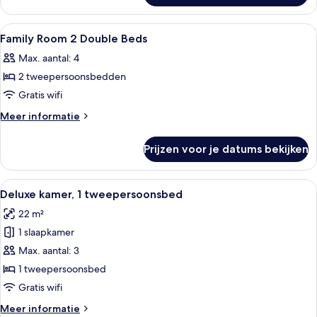
laden
Room
1
Alle
Luxe beddengoed, een kluis op de ka
4
Double
Family Room 2 Double Beds
foto's
Bed
Max. aantal: 4
voor
2 tweepersoonsbedden
Family
Room
Gratis wifi
2
Meer
Meer informatie
Double
details
over
Beds
Prijzen voor je datums bekijken
Family
laden
Room
2
Alle
Hotelkamer met een groot bed, nacht
8
Double
Deluxe kamer, 1 tweepersoonsbed
foto's
Beds
22 m²
voor
1 slaapkamer
Deluxe
kamer,
Max. aantal: 3
1
1 tweepersoonsbed
tweepersoonsbed
Gratis wifi
laden
Meer
Meer informatie