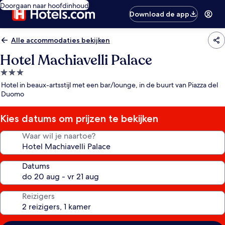
Doorgaan naar hoofdinhoud
Download de app
Alle accommodaties bekijken
Hotel Machiavelli Palace
3.0-
sterrenaccommodatie
Hotel in beaux-artsstijl met een bar/lounge, in de buurt van Piazza del
Duomo
Kies datums om prijzen te bekijken
Waar wil je naartoe?
Datums
Reizigers