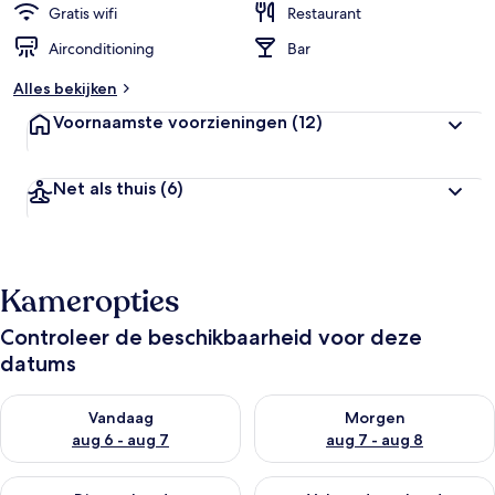
Gratis wifi
Restaurant
Airconditioning
Bar
Alles bekijken
Voornaamste voorzieningen
(12)
Net als thuis
(6)
Kameropties
Controleer de beschikbaarheid voor deze
datums
De beschikbaarheid controleren voor vanavond aug 6 - aug 7
De beschikbaarheid controler
Vandaag
Morgen
aug 6 - aug 7
aug 7 - aug 8
De beschikbaarheid controleren voor dit weekend aug 7 - aug
De beschikbaarheid controler