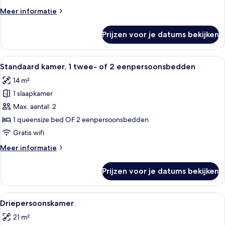
Meer
Meer informatie
details
over
Prijzen voor je datums bekijken
Standaard
eenpersoonskamer
Alle
Een hotelkamer met twee bedden, een 
14
Standaard kamer, 1 twee- of 2 eenpersoonsbedden
foto's
14 m²
voor
1 slaapkamer
Standaard
kamer,
Max. aantal: 2
1
1 queensize bed OF 2 eenpersoonsbedden
twee-
Gratis wifi
of
Meer
Meer informatie
2
details
eenpersoonsbedden
over
Prijzen voor je datums bekijken
Standaard
laden
kamer,
1
Alle
Een hotelkamer met twee bedden, een t
13
twee-
Driepersoonskamer
foto's
of
21 m²
2
voor