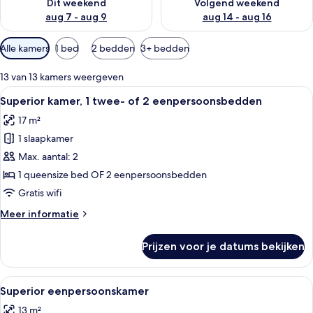
Dit weekend
Volgend weekend
aug 7 - aug 9
aug 14 - aug 16
Beschikbare
Alle kamers
1 bed
2 bedden
3+ bedden
filters
voor
13 van 13 kamers weergeven
kamers
Alle
Een hotelkamer met een bed, een burea
22
Superior kamer, 1 twee- of 2 eenpersoonsbedden
foto's
17 m²
voor
1 slaapkamer
Superior
kamer,
Max. aantal: 2
1
1 queensize bed OF 2 eenpersoonsbedden
twee-
Gratis wifi
of
Meer
Meer informatie
2
details
eenpersoonsbedden
over
Prijzen voor je datums bekijken
Superior
laden
kamer,
1
Alle
Een hotelkamer met een bed, nachtlamp
6
twee-
Superior eenpersoonskamer
foto's
of
13 m²