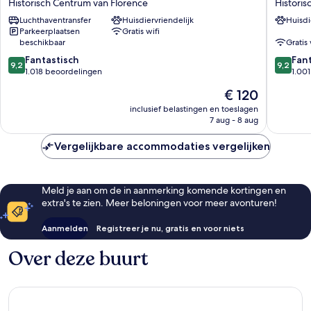
Historisch Centrum van Florence
Historis
Firenze
Hotel
Luchthaventransfer
Huisdiervriendelijk
Huisdi
Historisch
Historis
Parkeerplaatsen
Gratis wifi
Centrum
Centru
beschikbaar
Gratis 
van
van
9.2
9.2
Florence
Fantastisch
Florenc
Fan
9,2
9,2
van
van
1.018 beoordelingen
1.00
10,
10,
De
€ 120
Fantastisch,
Fantasti
prijs
1.018
1.001
inclusief belastingen en toeslagen
is
7 aug - 8 aug
beoordelingen
beoorde
€ 120
Vergelijkbare accommodaties vergelijken
Meld je aan om de in aanmerking komende kortingen en
extra's te zien. Meer beloningen voor meer avonturen!
Aanmelden
Registreer je nu, gratis en voor niets
Over deze buurt