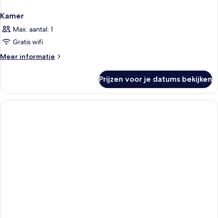
Kamer
Max. aantal: 1
Gratis wifi
Meer
Meer informatie
details
over
Prijzen voor je datums bekijken
Kamer