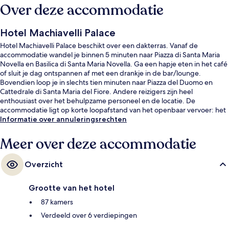
Over deze accommodatie
Hotel Machiavelli Palace
Hotel Machiavelli Palace beschikt over een dakterras. Vanaf de
accommodatie wandel je binnen 5 minuten naar Piazza di Santa Maria
Novella en Basilica di Santa Maria Novella. Ga een hapje eten in het café
of sluit je dag ontspannen af met een drankje in de bar/lounge.
Bovendien loop je in slechts tien minuten naar Piazza del Duomo en
Cattedrale di Santa Maria del Fiore. Andere reizigers zijn heel
enthousiast over het behulpzame personeel en de locatie. De
accommodatie ligt op korte loopafstand van het openbaar vervoer: het
is 3 minuten lopen naar Valfonda - Stazione Santa Maria Novella
Informatie over annuleringsrechten
Tramhalte en 3 minuten naar Tramhalte Unità.
Meer over deze accommodatie
Overzicht
Grootte van het hotel
87 kamers
Verdeeld over 6 verdiepingen