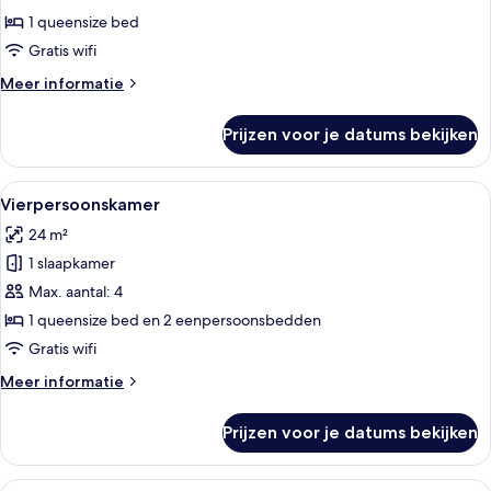
twee-
1 queensize bed
of
Gratis wifi
2
Meer
Meer informatie
eenpersoonsbedden,
details
terras
over
Prijzen voor je datums bekijken
Kamer,
laden
1
twee-
Alle
Een hotelkamer met twee bedden, een 
11
of
Vierpersoonskamer
foto's
2
24 m²
eenpersoonsbedden,
voor
terras
1 slaapkamer
Vierpersoonskamer
laden
Max. aantal: 4
1 queensize bed en 2 eenpersoonsbedden
Gratis wifi
Meer
Meer informatie
details
over
Prijzen voor je datums bekijken
Vierpersoonskamer
Alle
Een balkon met een tafel, twee wijngla