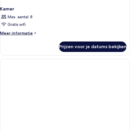
Kamer
Max. aantal: 8
Gratis wifi
Meer
Meer informatie
details
over
Prijzen voor je datums bekijken
Kamer