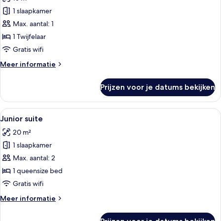
2
voor
eenpersoonsbedden
1 slaapkamer
Superior
eenpersoonskamer
Max. aantal: 1
laden
1 Twijfelaar
Gratis wifi
Meer
Meer informatie
details
over
Prijzen voor je datums bekijken
Superior
eenpersoonskamer
Alle
Een hotelkamer met een bed, een bure
7
Junior suite
foto's
20 m²
voor
1 slaapkamer
Junior
suite
Max. aantal: 2
laden
1 queensize bed
Gratis wifi
Meer
Meer informatie
details
over