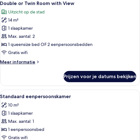
16
Double or Twin Room with View
foto's
Uitzicht op de stad
voor
14 m²
Double
or
1 slaapkamer
Twin
Max. aantal: 2
Room
1 queensize bed OF 2 eenpersoonsbedden
with
Gratis wifi
View
Meer
Meer informatie
laden
details
over
Prijzen voor je datums bekijken
Double
or
Twin
Alle
Een hotelkamer met twee eenpersoons
4
Room
Standaard eenpersoonskamer
foto's
with
10 m²
View
voor
1 slaapkamer
Standaard
eenpersoonskamer
Max. aantal: 1
laden
1 eenpersoonsbed
Gratis wifi