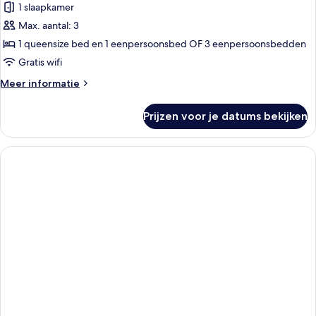
eenpersoonsbedden
1 slaapkamer
Driepersoonskamer
laden
Max. aantal: 3
1 queensize bed en 1 eenpersoonsbed OF 3 eenpersoonsbedden
Gratis wifi
Meer
Meer informatie
details
over
Prijzen voor je datums bekijken
Driepersoonskamer