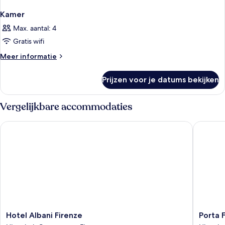
Kamer
Max. aantal: 4
Gratis wifi
Meer
Meer informatie
details
over
Prijzen voor je datums bekijken
Kamer
Vergelijkbare accommodaties
Hotel Albani Firenze
Porta Fa
Hotel
Porta
Hotel Albani Firenze
Porta 
Albani
Faenza