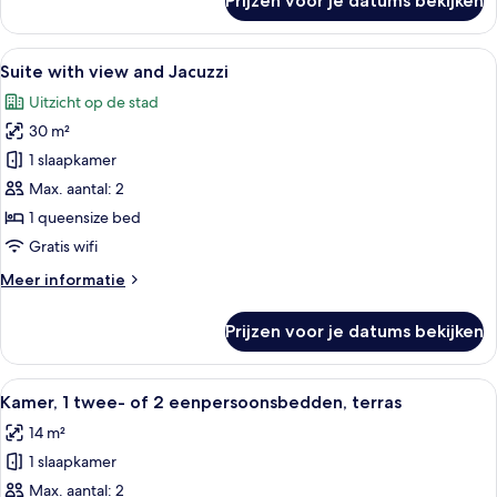
Prijzen voor je datums bekijken
Junior
suite
Alle
Een dakterras met een jacuzzi, lounge
17
Suite with view and Jacuzzi
foto's
Uitzicht op de stad
voor
30 m²
Suite
with
1 slaapkamer
view
Max. aantal: 2
and
1 queensize bed
Jacuzzi
Gratis wifi
laden
Meer
Meer informatie
details
over
Prijzen voor je datums bekijken
Suite
with
view
Alle
Hotelkamer met een bed, nachtkastje, 
17
and
Kamer, 1 twee- of 2 eenpersoonsbedden, terras
foto's
Jacuzzi
14 m²
voor
1 slaapkamer
Kamer,
1
Max. aantal: 2