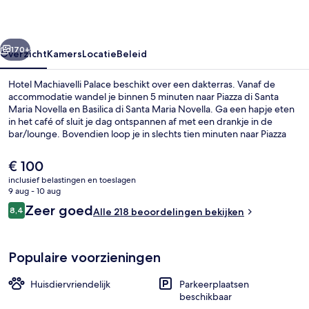
rige
Volgende
170+
Overzicht
Kamers
Locatie
Beleid
Hotel Machiavelli Palace beschikt over een dakterras. Vanaf de
accommodatie wandel je binnen 5 minuten naar Piazza di Santa
Maria Novella en Basilica di Santa Maria Novella. Ga een hapje eten
in het café of sluit je dag ontspannen af met een drankje in de
bar/lounge. Bovendien loop je in slechts tien minuten naar Piazza
del Duomo en Cattedrale di Santa Maria del Fiore. Andere reizigers
zijn heel enthousiast over het behulpzame personeel en de locatie.
De
€ 100
De accommodatie ligt op korte loopafstand van het openbaar
huidige
inclusief belastingen en toeslagen
vervoer: het is 3 minuten lopen naar Valfonda - Stazione Santa Maria
prijs
9 aug - 10 aug
Novella Tramhalte en 3 minuten naar Tramhalte Unità.
Terras
is
Beoordelingen
Zeer goed
8,4
Alle 218 beoordelingen bekijken
€ 100
8,4 op 10 –
Populaire voorzieningen
Huisdiervriendelijk
Parkeerplaatsen
beschikbaar