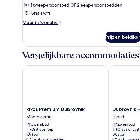
1 tweepersoonsbed OF 2 eenpersoonsbedden
zee
laden
Gratis wifi
Meer
Meer informatie
details
over
Prijzen bekijke
Deluxe
tweepersoonskamer,
balkon,
Vergelijkbare accommodaties
uitzicht
op
zee
Rixos Premium Dubrovnik
Dubrovnik Pa
Rixos
Dubrovnik
Rixos Premium Dubrovnik
Dubrovnik 
Premium
Palace
Montovjerna
Lapad
Dubrovnik
Lapad
Zwembad
Zwembad
Montovjerna
Gratis ontbijt
Gratis ontbijt
Spa
Spa
Luchthaventransfer
Luchthaventr