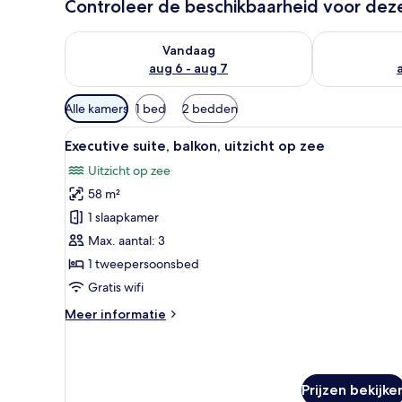
Controleer de beschikbaarheid voor de
De beschikbaarheid controleren voor vanavond aug 
De beschikbaa
Vandaag
aug 6 - aug 7
Beschikbare
Alle kamers
1 bed
2 bedden
filters
Alle
Een hotelkamer met een groot b
voor
6
Executive suite, balkon, uitzicht op zee
foto's
kamers
Uitzicht op zee
voor
58 m²
Executive
suite,
1 slaapkamer
balkon,
Max. aantal: 3
uitzicht
1 tweepersoonsbed
op
Gratis wifi
zee
Meer
Meer informatie
laden
details
over
Executive
suite,
Prijzen bekijke
balkon,