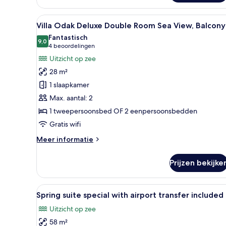
uitzicht
op
Alle
Een hotelkamer met een groot b
zee
6
Villa Odak Deluxe Double Room Sea View, Balcony
foto's
Fantastisch
voor
9,0
9,0 van 10
(4
4 beoordelingen
Villa
beoordelingen)
Uitzicht op zee
Odak
28 m²
Deluxe
1 slaapkamer
Double
Max. aantal: 2
Room
1 tweepersoonsbed OF 2 eenpersoonsbedden
Sea
View,
Gratis wifi
Balcony
Meer
Meer informatie
laden
details
over
Prijzen bekijke
Villa
Odak
Deluxe
Alle
Een woonkamer met een bank, f
4
Double
Spring suite special with airport transfer included
foto's
Room
Uitzicht op zee
Sea
voor
View,
58 m²
Spring