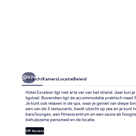
97+
Overzicht
Kamers
Locatie
Beleid
Hotel Excelsior ligt niet al te ver van het strand; daar k
ligstoel. Bovendien ligt de accommodatie praktisch naast 
Je kunt ook relaxen in de spa, waar je geniet van diepe 
een van de 3 restaurants, biedt uitzicht op zee en je kunt hie
bars/lounges, een fitnesscentrum en een sauna als hoogtep
behulpzame personeel en de locatie.
VIP Access