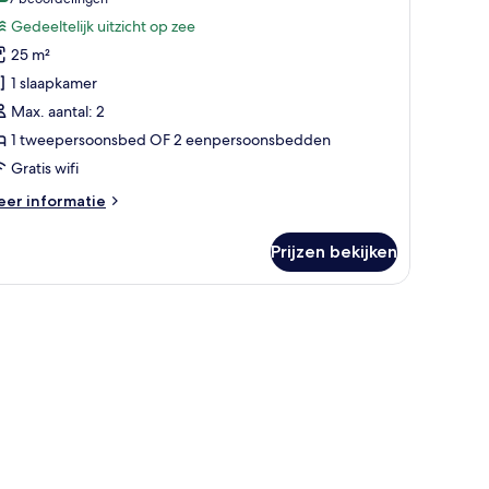
(7
rrace
weepersoonskamer,
beoordelingen)
Gedeeltelijk uitzicht op zee
edeeltelijk
25 m²
tzicht
1 slaapkamer
p
Max. aantal: 2
ee
1 tweepersoonsbed OF 2 eenpersoonsbedden
aden
Gratis wifi
eer
er informatie
tails
er
Prijzen bekijken
perior
eepersoonskamer,
deeltelijk
tzicht
p
ee