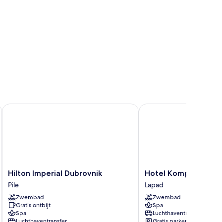
Hilton Imperial Dubrovnik
Hotel Kompas
Hilton
Hotel
Hilton Imperial Dubrovnik
Hotel Kompas
Imperial
Kompas
Pile
Lapad
Dubrovnik
Lapad
Zwembad
Zwembad
Pile
Gratis ontbijt
Spa
Spa
Luchthaventransfer
Luchthaventransfer
Gratis parkeren