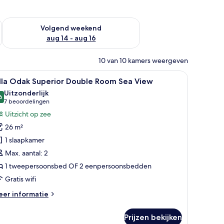
 dit weekend aug 7 - aug 9
De beschikbaarheid controleren voor volgend weekend aug 14
Volgend weekend
aug 14 - aug 16
10 van 10 kamers weergeven
au met boeken, een stoel, een televisie aan de muur en gordijnen.
le
Een hotelkamer met een bed, een bureau met 
9
illa Odak Superior Double Room Sea View
oto's
Uitzonderlijk
oor
6
9,6 van 10
(7
7 beoordelingen
lla
beoordelingen)
Uitzicht op zee
dak
26 m²
uperior
1 slaapkamer
ouble
Max. aantal: 2
oom
1 tweepersoonsbed OF 2 eenpersoonsbedden
ea
iew
Gratis wifi
aden
eer
er informatie
tails
er
Prijzen bekijken
lla