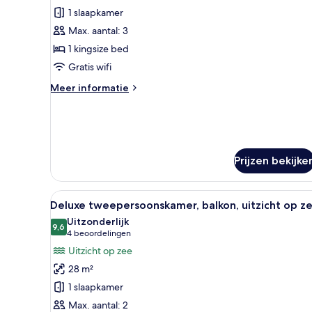
Balcony
suite
1 slaapkamer
special
Max. aantal: 3
with
1 kingsize bed
airport
Gratis wifi
transfer
Meer
Meer informatie
included
details
laden
over
Spring
suite
special
Prijzen bekijke
with
airport
transfer
Alle
Een hotelkamer met een groot b
included
5
Deluxe tweepersoonskamer, balkon, uitzicht op z
foto's
Uitzonderlijk
voor
9,6
9,6 van 10
(4
4 beoordelingen
Deluxe
beoordelingen)
Uitzicht op zee
tweepersoonskamer,
28 m²
balkon,
1 slaapkamer
uitzicht
Max. aantal: 2
op