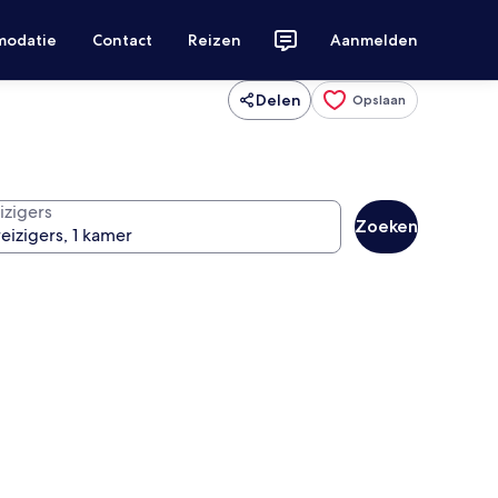
modatie
Contact
Reizen
Aanmelden
Delen
Opslaan
izigers
Zoeken