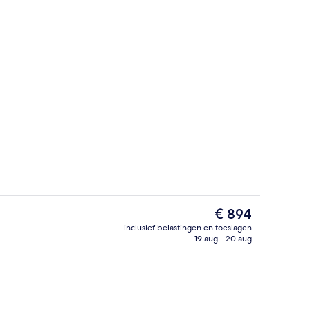
nuit accommodatie
Zitruimte lobby
De
€ 894
huidige
inclusief belastingen en toeslagen
prijs
19 aug - 20 aug
ges
3 restaurants; ze serveren er ontbijt, 
is
€ 894