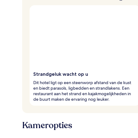
v
a
n
r
e
i
z
i
g
e
r
Strandgeluk wacht op u
s
Dit hotel ligt op een steenworp afstand van de kust
en biedt parasols, ligbedden en strandlakens. Een
restaurant aan het strand en kajakmogelijkheden in
de buurt maken de ervaring nog leuker.
Kameropties