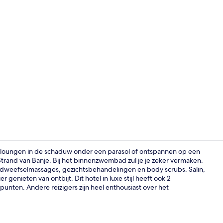
Uitzicht va
un je loungen in de schaduw onder een parasol of ontspannen op een
Strand van Banje. Bij het binnenzwembad zul je je zeker vermaken.
bindweefselmassages, gezichtsbehandelingen en body scrubs. Salin,
2 bars/loun
r genieten van ontbijt. Dit hotel in luxe stijl heeft ook 2
unten. Andere reizigers zijn heel enthousiast over het