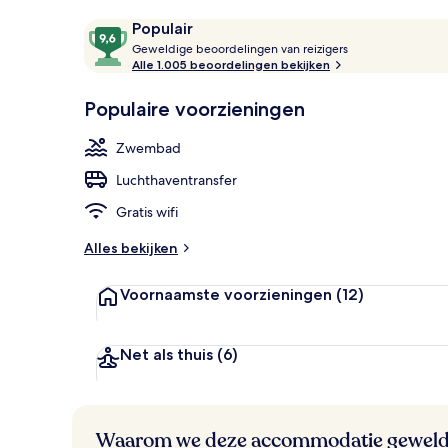
2 bars/loung
Beoordelingen
9,6
Populair
G
van
Geweldige beoordelingen van reizigers
e
Alle 1.005 beoordelingen bekijken
10,
w
Populair
e
Populaire voorzieningen
l
d
Zwembad
i
g
Luchthaventransfer
e
Gratis wifi
b
e
Alles bekijken
o
o
Voornaamste voorzieningen
(12)
r
d
e
l
Net als thuis
(6)
i
n
g
e
Waarom we deze accommodatie geweld
n