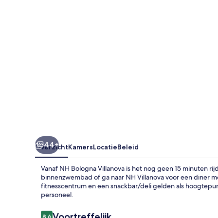
44+
Overzicht
Kamers
Locatie
Beleid
Vanaf NH Bologna Villanova is het nog geen 15 minuten ri
binnenzwembad of ga naar NH Villanova voor een diner me
fitnesscentrum en een snackbar/deli gelden als hoogtepun
personeel.
Beoordelingen
Voortreffelijk
8,6