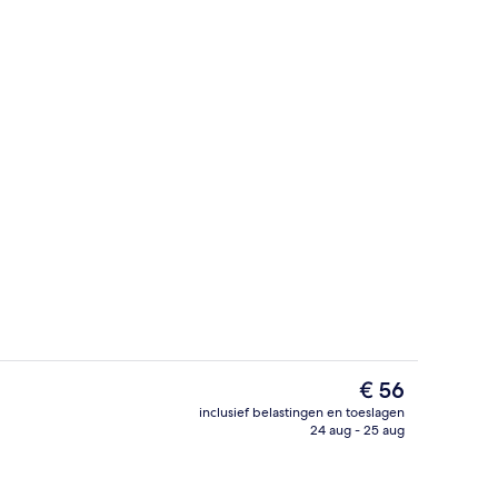
Lobby
De
€ 56
huidige
inclusief belastingen en toeslagen
prijs
24 aug - 25 aug
zwembad
Bar (ter plaatse)
is
€ 56