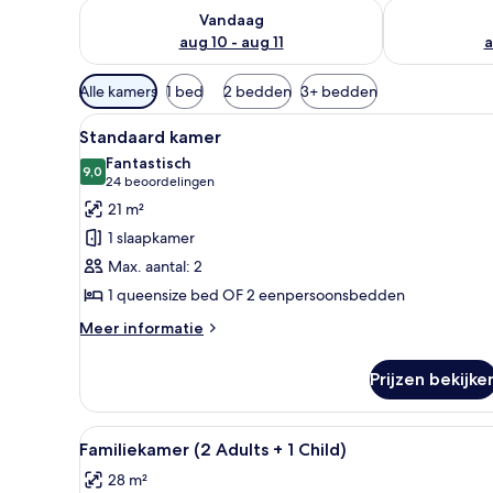
De beschikbaarheid controleren voor vanavond aug 1
De beschikbaa
Vandaag
aug 10 - aug 11
a
Beschikbare
Alle kamers
1 bed
2 bedden
3+ bedden
filters
Alle
Een hotelkamer met een groot b
voor
6
Standaard kamer
foto's
kamers
Fantastisch
voor
9,0
9,0 van 10
(24
24 beoordelingen
Standaard
beoordelingen)
21 m²
kamer
1 slaapkamer
laden
Max. aantal: 2
1 queensize bed OF 2 eenpersoonsbedden
Meer
Meer informatie
details
over
Prijzen bekijke
Standaard
kamer
Alle
Een hotelkamer met twee bedde
8
Familiekamer (2 Adults + 1 Child)
foto's
28 m²
voor