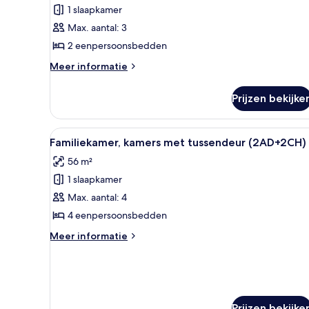
1 slaapkamer
Familiekamer
(2
Max. aantal: 3
Adults
2 eenpersoonsbedden
+
Meer
Meer informatie
1
details
Child)
over
Prijzen bekijke
Familiekamer
laden
(2
Adults
Alle
Een hotelkamer met een groot b
5
+
Familiekamer, kamers met tussendeur (2AD+2CH)
foto's
1
56 m²
Child)
voor
1 slaapkamer
Familiekamer,
kamers
Max. aantal: 4
met
4 eenpersoonsbedden
tussendeur
Meer
Meer informatie
(2AD+2CH)
details
laden
over
Familiekamer,
kamers
met
Prijzen bekijke