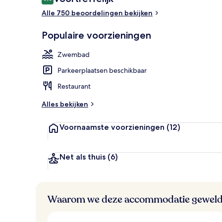
8,6 op 10 –
Alle 750 beoordelingen bekijken
Lobby
Populaire voorzieningen
Zwembad
Parkeerplaatsen beschikbaar
Restaurant
Alles bekijken
Voornaamste voorzieningen
(12)
Net als thuis
(6)
Waarom we deze accommodatie geweld