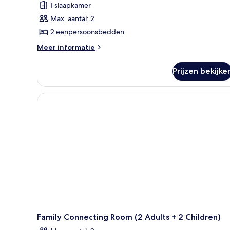
1 slaapkamer
Max. aantal: 2
2 eenpersoonsbedden
Meer
Meer informatie
details
over
Prijzen bekijke
Familiekamer
Family Connecting Room (2 Adults + 2 Children)