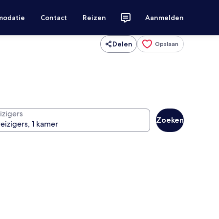
modatie
Contact
Reizen
Aanmelden
Delen
Opslaan
izigers
Zoeken