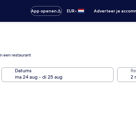
•
App openen
EUR
Adverteer je accom
n een restaurant
Datums
Re