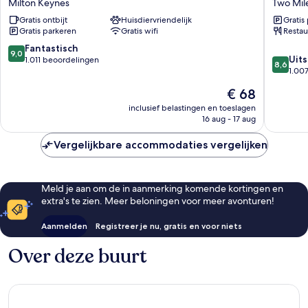
Milton Keynes
Two Mil
Express
Keynes
Gratis ontbijt
Huisdiervriendelijk
Gratis
Milton
Two
Gratis parkeren
Gratis wifi
Restau
Keynes
Mile
by
Ash
9.0
Fantastisch
9,0
8.6
IHG
Uit
van
1.011 beoordelingen
8,6
van
Milton
1.00
10,
10,
Keynes
Fantastisch,
De
€ 68
Uitstek
1.011
prijs
1.007
inclusief belastingen en toeslagen
beoordelingen
is
16 aug - 17 aug
beoorde
€ 68
Vergelijkbare accommodaties vergelijken
Meld je aan om de in aanmerking komende kortingen en
extra's te zien. Meer beloningen voor meer avonturen!
Aanmelden
Registreer je nu, gratis en voor niets
Over deze buurt