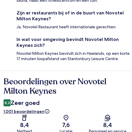
sauna, naast een fitnesscentrum en een tuin.
Zijn er restaurants bij of in de buurt van Novotel
Milton Keynes?
Ja, Novotel Restaurant heeft internationale gerechten.
In wat voor omgeving bevindt Novotel Milton
Keynes zich?
Novotel Milton Keynes bevindt zich in Heelands, op een korte
17 minuten loopafstand van Stantonbury Leisure Centre.
Beoordelingen over Novotel
Beoordelingen
Milton Keynes
Zeer goed
8,2
1.001 beoordelingen
8,4
7,6
8,4
Netheid
Locatie
Personeel en service