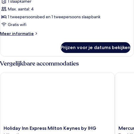
1 slaapkamer
Standaard
kamer,
Max. aantal: 4
1
1 tweepersoonsbed en 1 tweepersoons slaapbank
tweepersoonsbed
Gratis wifi
met
Meer
Meer informatie
slaapbank
details
laden
over
Prijzen voor je datums bekijken
Standaard
kamer,
1
Vergelijkbare accommodaties
tweepersoonsbed
met
Holiday Inn Express Milton Keynes by IHG
Mercure 
slaapbank
Holiday
Mercur
Holiday Inn Express Milton Keynes by IHG
Mercur
Inn
Milton