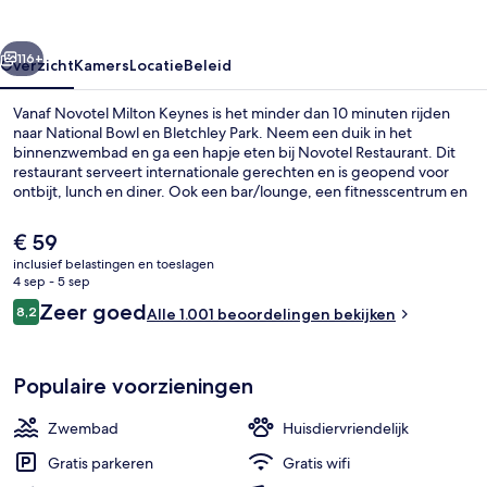
rige
Volgende
116+
Overzicht
Kamers
Locatie
Beleid
Vanaf Novotel Milton Keynes is het minder dan 10 minuten rijden
naar National Bowl en Bletchley Park. Neem een duik in het
binnenzwembad en ga een hapje eten bij Novotel Restaurant. Dit
restaurant serveert internationale gerechten en is geopend voor
ontbijt, lunch en diner. Ook een bar/lounge, een fitnesscentrum en
een sauna gelden als hoogtepunten. Andere reizigers waarderen
het zwembad en het behulpzame personeel.
De
€ 59
huidige
inclusief belastingen en toeslagen
prijs
4 sep - 5 sep
Overig
is
Beoordelingen
Zeer goed
8,2
Alle 1.001 beoordelingen bekijken
€ 59
8,2 op 10 –
Populaire voorzieningen
Zwembad
Huisdiervriendelijk
Gratis parkeren
Gratis wifi