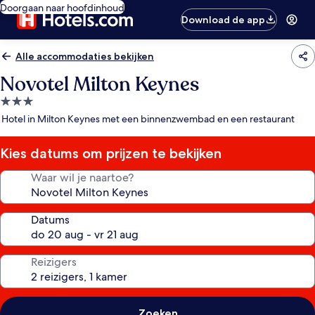
Doorgaan naar hoofdinhoud
Download de app
Alle accommodaties bekijken
Novotel Milton Keynes
3.0-
sterrenaccommodatie
Hotel in Milton Keynes met een binnenzwembad en een restaurant
Kies datums om prijzen te bekijken
Waar wil je naartoe?
Datums
Reizigers
Zoeken