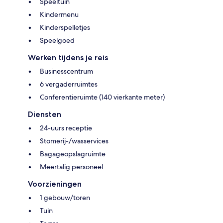
Speeltuin
Kindermenu
Kinderspelletjes
Speelgoed
Werken tijdens je reis
Businesscentrum
6 vergaderruimtes
Conferentieruimte (140 vierkante meter)
Diensten
24-uurs receptie
Stomerij-/wasservices
Bagageopslagruimte
Meertalig personeel
Voorzieningen
1 gebouw/toren
Tuin