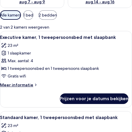
aug 7 - aug 9
aug 14 - aug 16
Beschikbare
Alle kamers
1 bed
2 bedden
filters
voor
2 van 2 kamers weergeven
kamers
Alle
Executive kamer, 1 tweepersoonsbed m
11
Executive kamer, 1 tweepersoonsbed met slaapbank
foto's
23 m²
voor
1 slaapkamer
Executive
kamer,
Max. aantal: 4
1
1 tweepersoonsbed en 1 tweepersoons slaapbank
tweepersoonsbed
Gratis wifi
met
Meer
Meer informatie
slaapbank
details
laden
over
Prijzen voor je datums bekijken
Executive
kamer,
1
Alle
Hotelkamer met een bed, een sofa, ee
13
tweepersoonsbed
Standaard kamer, 1 tweepersoonsbed met slaapbank
foto's
met
23 m²
slaapbank
voor